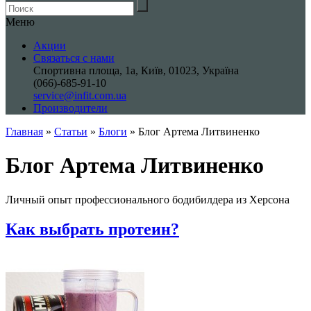
Меню
Акции
Связаться с нами
Спортивна площа, 1a, Київ, 01023, Україна
(066)-685-91-10
service@infit.com.ua
Производители
Главная
»
Статьи
»
Блоги
»
Блог Артема Литвиненко
Блог Артема Литвиненко
Личный опыт профессионального бодибилдера из Херсона
Как выбрать протеин?