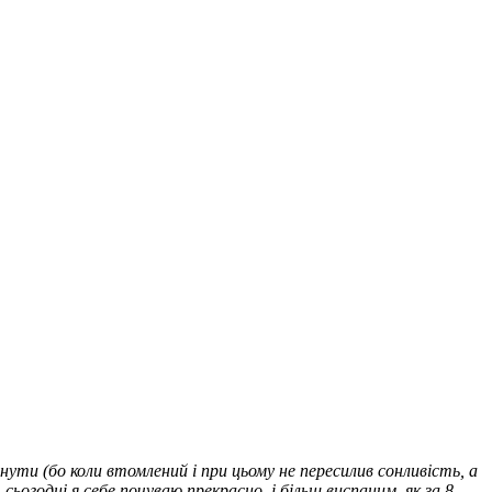
ути (бо коли втомлений і при цьому не пересилив сонливість, а
годні я себе почуваю прекрасно, і більш виспаним, як за 8