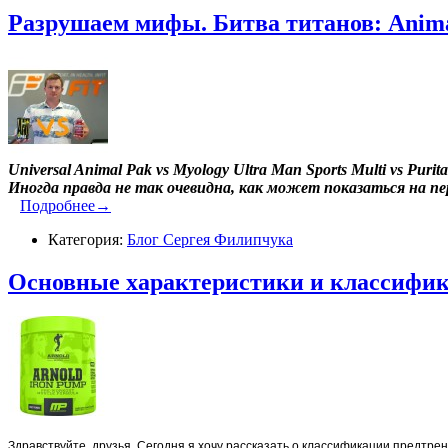
Разрушаем мифы. Битва титанов: Anima
Universal Animal Pak vs Myology Ultra Man Sports Multi vs Purita
Иногда правда не так очевидна, как может показаться на пер
Подробнее→
Категория:
Блог Сергея Филипчука
Основные характеристики и классифи
Здравствуйте, друзья. Сегодня я хочу рассказать о классификации предтре