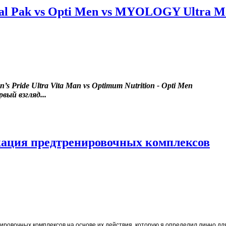
l Pak vs Opti Men vs MYOLOGY Ultra Ma
n’s Pride Ultra Vita Man vs Optimum Nutrition - Opti Men
вый взгляд...
кация предтренировочных комплексов
нировочных комплексов на основе их действия, которую я определил лично дл