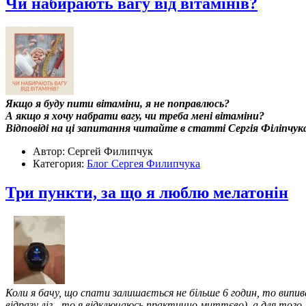
Чи набирають вагу від вітамінів?
Якщо я буду пити вітаміни, я не поправлюсь?
А якщо я хочу набрати вагу, чи треба мені вітаміни?
Відповіді на ці запитання читайте в статті Сергія Філіпчук
Автор: Сергей Филипчук
Категория:
Блог Сергея Филипчука
Три пункти, за що я люблю мелатонін
Коли я бачу, що спати залишається не більше 6 годин, то випив
відразу ліг - то я відключаюсь практично миттєво), а для тог