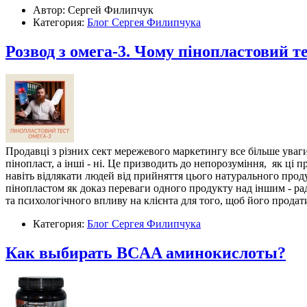
Автор: Сергей Филипчук
Категория:
Блог Сергея Филипчука
Розвод з омега-3. Чому пінопластовий т
Продавці з різних сект мережевого маркетингу все більше уваги
пінопласт, а інші - ні. Це призводить до непорозуміння, як ці
навіть відлякати людей від прийняття цього натурального прод
пінопластом як доказ переваги одного продукту над іншим - ра
та психологічного впливу на клієнта для того, щоб його прода
Категория:
Блог Сергея Филипчука
Как выбирать BCAA аминокислоты?