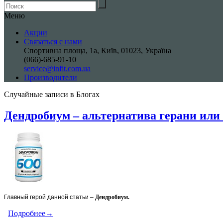
Меню
Акции
Связаться с нами
Спортивна площа, 1a, Київ, 01023, Україна
(066)-685-91-10
service@infit.com.ua
Производители
Случайные записи в Блогах
Дендробиум – альтернатива герани или
Главный герой данной статьи –
Дендробиум.
Подробнее→