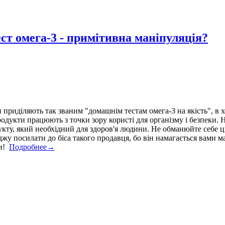
ест омега-3 - примітивна маніпуляція?
 приділяють так званим "домашнім тестам омега-3 на якість", в 
 продукти працюють з точки зору користі для організму і безпеки
укту, який необхідний для здоров'я людини. Не обманюйте себе 
джу посилати до біса такого продавця, бо він намагається вами 
ти!
Подробнее→