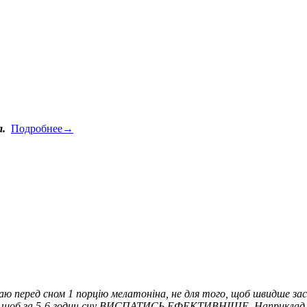
а.
Подробнее→
аю перед сном 1 порцію мелатоніна, не для того, щоб швидше засн
о, щоб за 5-6 годин сну ВИСПАТИСЬ ЕФЕКТИВНІШЕ. Наприклад, сьо