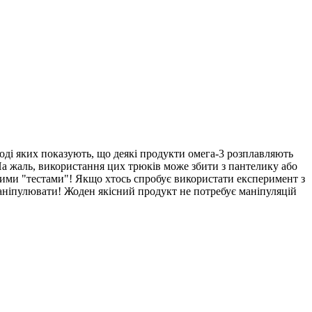
ході яких показують, що деякі продукти омега-3 розплавляють
. На жаль, використання цих трюків може збити з пантелику або
цими "тестами"! Якщо хтось спробує використати експеримент з
маніпулювати! Жоден якісний продукт не потребує маніпуляцій