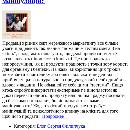
маніпуляція?
Продавці з різних сект мережевого маркетингу все більше
уваги приділяють так званим "домашнім тестам омега-3 на
якість", в ході яких показують, що деякі продукти омега-3
розплавляють пінопласт, а інші - ні. Це призводить до
непорозуміння, як ці продукти працюють з точки зору користі
для організму і безпеки. На жаль, використання цих трюків
може збити з пантелику або навіть відлякати людей від
прийняття цього натурального продукту, який необхідний для
здоров'я людини. Не обманюйте себе цими "тестами"! Якщо
хтось спробує використати експеримент з пінопластом як
доказ переваги одного продукту над іншим - раджу посилати
до біса такого продавця, бо він намагається вами
маніпулювати! Жоден якісний продукт не потребує
маніпуляцій та психологічного впливу на клієнта для того,
щоб його продати!
Подробнее→
Категория:
Блог Сергея Филипчука