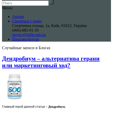
Меню
Акции
Связаться с нами
Спортивна площа, 1a, Київ, 01023, Україна
(066)-685-91-10
service@infit.com.ua
Производители
Случайные записи в Блогах
Дендробиум – альтернатива герани
или маркетинговый ход?
Главный герой данной статьи –
Дендробиум.