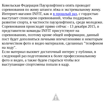
Ковельская Федерация Пауэрлифтинга опять проводит
соревнования по жиму штанги лёжа и экстремальному жиму.
Интернет-магазин INFIT, как и
в прошлый раз
, с гордостью
выступает спонсором соревнований, чтобы поддержать
развитие спорта, в частности пауэрлифтинга, среди молодежи.
Соревнования происходят прямо сейчас - 13 декабря 2015, и
представители команды INFIT присутствуют на
соревнованиях, поэтому кроме общей информации, данный
пост будет дополняться личными впечатлениями и некоторым
количеством фото и видео материалов, сделанных "телефоном
на ходу".
Если материал вызовет достаточный интерес у публики, в
следующий раз подготовимся к более профессиональному
фото и видео, а также будем стараться чтобы все
выступающие спортсмены попали в кадр.