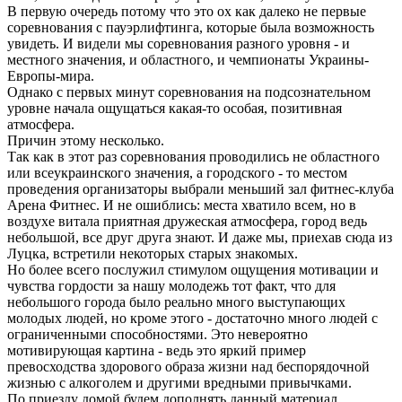
В первую очередь потому что это ох как далеко не первые
соревнования с пауэрлифтинга, которые была возможность
увидеть. И видели мы соревнования разного уровня - и
местного значения, и областного, и чемпионаты Украины-
Европы-мира.
Однако с первых минут соревнования на подсознательном
уровне начала ощущаться какая-то особая, позитивная
атмосфера.
Причин этому несколько.
Так как в этот раз соревнования проводились не областного
или всеукраинского значения, а городского - то местом
проведения организаторы выбрали меньший зал фитнес-клуба
Арена Фитнес. И не ошиблись: места хватило всем, но в
воздухе витала приятная дружеская атмосфера, город ведь
небольшой, все друг друга знают. И даже мы, приехав сюда из
Луцка, встретили некоторых старых знакомых.
Но более всего послужил стимулом ощущения мотивации и
чувства гордости за нашу молодежь тот факт, что для
небольшого города было реально много выступающих
молодых людей, но кроме этого - достаточно много людей с
ограниченными способностями. Это невероятно
мотивирующая картина - ведь это яркий пример
превосходства здорового образа жизни над беспорядочной
жизнью с алкоголем и другими вредными привычками.
По приезду домой будем дополнять данный материал,