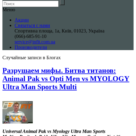
Меню
Акции
Связаться с нами
Спортивна площа, 1a, Київ, 01023, Україна
(066)-685-91-10
service@infit.com.ua
Производители
Случайные записи в Блогах
Разрушаем мифы. Битва титанов:
Animal Pak vs Opti Men vs MYOLOGY
Ultra Man Sports Multi
Universal Animal Pak vs Myology Ultra Man Sports