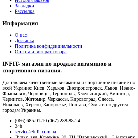
История заказов
Закладки
Рассылка
Информация
О нас
Доставка
Политика конфиденциальности
Оплата и возврат товара
INFIT- магазин по продаже витаминов и
спортивного питания.
Доставляем качественные витамины и спортивное питание по
всей Украине: Киев, Харьков, Днепропетровск, Львов, Ивано-
Франковск, Черновцы, Тернополь, Хмельницкий, Винница,
Чернигов, Житомир, Черкассы, Кировоград, Одесса,
Николаев, Херсон, Запорожье, Полтава, Сумы и по другим
городам Украины.
(066) 685-91-10 (067) 288-88-24
24h
service@infit.com.ua
Луцьк, вул. Конякіна, 30, ТЦ "Варшавський", 3-й поверх