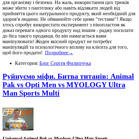
для організму і безпеки. На жаль, використання цих трюків
може збити з пантелику або навіть відлякати людей від
прийняття цього натурального продукту, який необхідний для
здоров'я людини. Не обманюйте себе цими "тестами"! Якщо
хтось спробує використати експеримент з пінопластом як
доказ переваги одного продукту над іншим - раджу посилати
до біса такого продавця, бо він намагається вами
маніпулювати! Жоден якісний продукт не потребує
маніпуляцій та психологічного впливу на клієнта для того,
щоб його продати!
Подробнее→
Категория:
Блог Сергея Филипчука
Руйнуємо міфи. Битва титанів: Animal
Pak vs Opti Men vs MYOLOGY Ultra
Man Sports Multi
Universal Animal Pak vs Myology Ultra Man Sports