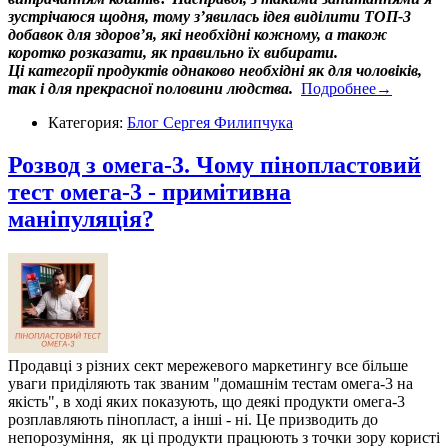
зустрічаюся щодня, тому з’явилась ідея виділити ТОП-3
добавок для здоров’я, які необхідні кожному, а також
коротко розказати, як правильно їх вибирати.
Ці категорії продуктів однаково необхідні як для чоловіків,
так і для прекрасної половини людства.
Подробнее→
Категория:
Блог Сергея Филипчука
Розвод з омега-3. Чому пінопластовий
тест омега-3 - примітивна
маніпуляція?
Продавці з різних сект мережевого маркетингу все більше
уваги приділяють так званим "домашнім тестам омега-3 на
якість", в ході яких показують, що деякі продукти омега-3
розплавляють пінопласт, а інші - ні. Це призводить до
непорозуміння, як ці продукти працюють з точки зору користі