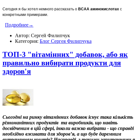
Сегодня я бы хотел немного рассказать о
BCAA
аминокислотах
с
конкретными примерами.
Подробнее→
Автор: Сергей Филипчук
Категория:
Блог Сергея Филипчука
ТОП-3 "вітамінних" добавок, або як
правильно вибирати продукти для
здоров'я
Сьогодні на ринку вітамінних добавок існує така кількість
різноманітних продуктів та виробників, що навіть
досвідченим в цій сфері, інколи важко вибрати - що справді
необхідно вживати для здоров’я, а що буде даремним
витрачанням коштів? Насправді, з такими запитаннями я