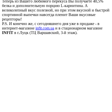
Теперь из Вашего любимого перекуса Вы получаете 40,5%
белка и дополнительную порцию L-карнитина. А
великолепный вкус полезной, но при этом вкусной и быстрой
спортивной выпечки навсегда пленит Ваши вкусовые
рецепторы!
P.S. И конечно же, с сегодняшнего дня уже в продаже - в
интернет-магазине
infit.com.ua
и в стационарном магазине
INFIT
в г.Луцк (ТЦ Варшавский, 3-й этаж).