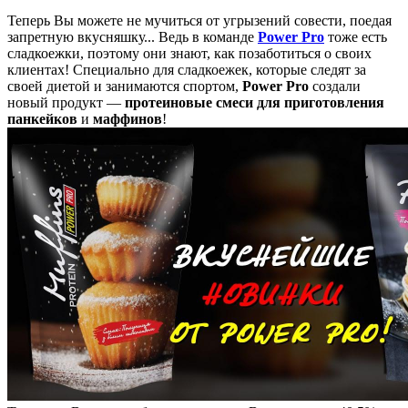
Теперь Вы можете не мучиться от угрызений совести, поедая
запретную вкусняшку... Ведь в команде
Power Pro
тоже есть
сладкоежки, поэтому они знают, как позаботиться о своих
клиентах! Специально для сладкоежек, которые следят за
своей диетой и занимаются спортом,
Power Pro
создали
новый продукт —
протеиновые смеси для приготовления
панкейков
и
маффинов
!