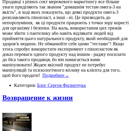
Продавці з різних сект мережевого маркетингу все більше
уваги приділяють так званим "домашнім тестам омега-3 на
якість", в ході яких показують, що деякі продукти омега-3
розплавляють пінопласт, а інші - ні. Це призводить до
непорозуміння, як ці продукти працюють з точки зору користі
для організму і безпеки. На жаль, використання цих трюків
може збити з пантелику або навіть відлякати людей від
прийняття цього натурального продукту, який необхідний для
здоров'я людини. Не обманюйте себе цими "тестами"! Якщо
хтось спробує використати експеримент з пінопластом як
доказ переваги одного продукту над іншим - раджу посилати
до біса такого продавця, бо він намагається вами
маніпулювати! Жоден якісний продукт не потребує
маніпуляцій та психологічного впливу на клієнта для того,
щоб його продати!
Подробнее→
Категория:
Блог Сергея Филипчука
​Возвращение к жизни