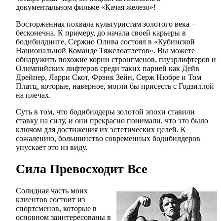
документальном фильме «Качая железо»!
Восторженная похвала культуристам золотого века –
бесконечна. К примеру, до начала своей карьеры в
бодибилдинге, Сержио Олива состоял в «Кубинской
Национальной Команде Тяжелоатлетов». Вы можете
обнаружить похожие корни стронгменов, пауэрлифтеров и
Олимпийских лифтеров среди таких парней как Дейв
Дрейпер, Ларри Скот, Фрэнк Зейн, Серж Нюбре и Том
Платц, которые, наверное, могли бы присесть с Годзиллой
на плечах.
Суть в том, что бодибилдеры золотой эпохи ставили
ставку на силу, и они прекрасно понимали, что это было
ключом для достижения их эстетических целей. К
сожалению, большинство современных бодибилдеров
упускает это из виду.
Сила Превосходит Все
Солидная часть моих
клиентов состоит из
спортсменов, которые в
основном заинтересованы в