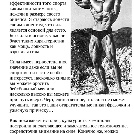
эффективности того спорта,
каким они занимаются,
нежели в размере своего
бицепса. Я стараюсь донести
своим клиентам, что сила
является основой для
всего
.
Без силы в основе, у вас не
будет таких характеристик
как мощь, ловкость и
взрывная сила.
Сила имеет первостепенное
значение даже если вы не
спортсмен и вас не особо
интересует, насколько сильно
вы можете бросить
бейсбольный мяч или
насколько высоко вы можете
пригнуть вверх. Черт, единственное, что сила не сможет
улучшить, так это ваши отвратительные пикап фразочки и
ужасную прическу…
Как показывает история, культуристы-чемпионы
построили впечатляющее и замечательное телосложение,
сосредоточив внимание на силе. Конечно же, можно