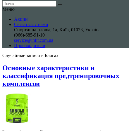
Меню
Акции
Связаться с нами
Спортивна площа, 1a, Київ, 01023, Україна
(066)-685-91-10
service@infit.com.ua
Производители
Случайные записи в Блогах
Основные характеристики и
классификация предтренировочных
комплексов