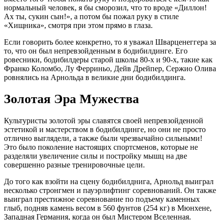
нормальный человек, я бы сморозил, что то вроде «Диллон!
Ах ты, сукин сын!», а потом бы пожал руку в стиле
«Хищника», смотря при этом прямо в глаза.
Если говорить более конкретно, то я уважал Шварценеггера за
то, что он был непревзойденным в бодибилдинге. Его
ровесники, бодибилдеры старой школы 80-х и 90-х, такие как
Франко Коломбо, Лу Ферриньо, Дейв Дрейпер, Сержио Олива
ровнялись на Арнольда в великие дни бодибилдинга.
Золотая Эра Мужества
Культуристы золотой эры славятся своей непревзойденной
эстетикой и мастерством в бодибилдинге, но они не просто
отлично выглядели, а также были чрезвычайно сильными!
Это было поколение настоящих спортсменов, которые не
разделяли увеличение силы и постройку мышц на две
совершенно разные тренировочные цели.
До того как взойти на сцену бодибилднига, Арнольд выиграл
несколько стронгмен и пауэрлифтинг соревнований. Он также
выиграл престижное соревнование по подъему каменных
глыб, подняв камень весом в 560 фунтов (254 кг) в Мюнхене,
Западная Германия, когда он был Мистером Вселенная.