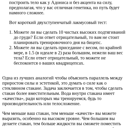
построить тело как у Адониса и без акцента на силу,
предполагая, что у вас отличная генетика, но путь будет
намного сложнее.
Вот короткий двухступенчатый лакмусовый тест:
Можете ли вы сделать 10 чистых высоких подтягиваний
до груди? Если ответ отрицательный, то вам не стоит
планировать тренировочного дня на бицепс.
Можете ли вы сделать приседание с весом, по крайней
мере, в 1.5 (в идеале в 2) раза большим, нежели ваш вес
тела? Если ответ отрицательный, то можете не
беспокоится о ваших квадрицепсах.
Одна из лучших аналогий чтобы объяснить параллель между
приростом силы и эстетикой, это думать о силе как о
стеклянном стакане. Задача заключается в том, чтобы сделать
стакан более вместительным. Вода внутри стакана имеет
«качества», ради которых мы тренируемся, будь то
производительность или телосложение.
Чем меньше ваш стакан, тем меньше «качеств» вы можете
выразить, особенно на высоком уровне. Чем большим вы
делаете стакан, тем больше жидкости вы сможете поместить