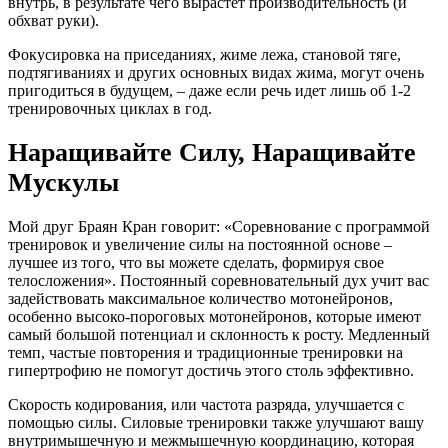
внутрь, в результате чего вырастет производительность (и
обхват руки).
Фокусировка на приседаниях, жиме лежа, становой тяге,
подтягиваниях и других основных видах жима, могут очень
пригодиться в будущем, – даже если речь идет лишь об 1-2
тренировочных циклах в год.
Наращивайте Силу, Наращивайте
Мускулы
Мой друг Браян Кран говорит: «Соревнование с программой
тренировок и увеличение силы на постоянной основе –
лучшее из того, что вы можете сделать, формируя свое
телосложения». Постоянный соревновательный дух учит вас
задействовать максимальное количество мотонейронов,
особенно высоко-пороговых мотонейронов, которые имеют
самый большой потенциал и склонность к росту. Медленный
темп, частые повторения и традиционные тренировки на
гипертрофию не помогут достичь этого столь эффективно.
Скорость кодирования, или частота разряда, улучшается с
помощью силы. Силовые тренировки также улучшают вашу
внутримышечную и межмышечную координацию, которая