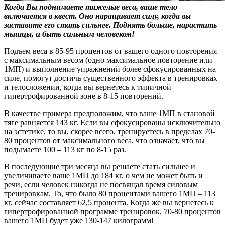
Когда Вы поднимаете тяжелые веса, ваше тело
включается в квест. Оно наращивает силу, когда вы
заставите его стать сильнее. Поднять больше, нарастить
мышцы, и быть сильным человеком!
Подъем веса в 85-95 процентов от вашего одного повторения
с максимальным весом (одно максимальное повторение или
1МП) и выполнение упражнений более сфокусированных на
силе, помогут достичь существенного эффекта в тренировках
и телосложении, когда вы вернетесь к типичной
гипертрофированной зоне в 8-15 повторений.
В качестве примера предположим, что ваше 1МП в становой
тяге равняется 143 кг. Если вы сфокусированы исключительно
на эстетике, то вы, скорее всего, тренируетесь в пределах 70-
80 процентов от максимального веса, что означает, что вы
подымаете 100 – 113 кг по 8-15 раз.
В последующие три месяца вы решаете стать сильнее и
увеличиваете ваше 1МП до 184 кг, о чем не может быть и
речи, если человек никогда не посвящал время силовым
тренировкам. То, что было 80 процентами вашего 1МП – 113
кг, сейчас составляет 62,5 процента. Когда же вы вернетесь к
гипертрофированной программе тренировок, 70-80 процентов
вашего 1МП будет уже 130-147 килограмм!