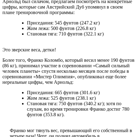
Арнольд был силачом, предлагаем посмотреть на конкретные
цифры, которые сам Австрийский Дуб упомянул в своем
плане тренировочной программы:
Приседания: 545 фунтов (247.2 кг)
Жим лежа: 500 фунтов (226.8 кг)
Становая тяга: 710 фунтов (322.1 кг)
Это зверские веса, детки!
Более того, Франко Коломбо, который весил менее 190 фунтов
(86 кг), принимал участие в соревновании «Самый сильный
человек планеты» спустя несколько месяцев после победы в
соревновании «Мистер Олимпия», опубликовал еще более
нереальные цифры, чем Арнольд:
Приседания: 665 фунтов (301.6 кг)
Жим лежа: 525 фунтов (238.1 кг)
Становая тяга: 750 фунтов (340.2 кг); хотя по
слухам, во время тренировки Франко достиг 780
фунтов (353.8 кг).
Франко мог тянуть вес, превышающий его собственный в
четыре раза! Черт, он поднял автомобиль в