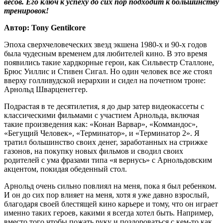
весов. Его ключ к успеху до сих пор подходит к большинству
тренировок!
Автор: Ton
y
Gentilcore
Эпоха сверхчеловеческих звезд экшена 1980-х и 90-х годов
была чудесным временем для любителей кино. В это время
появились такие хардкорные герои, как Сильвестр Сталлоне,
Брюс Уиллис и Стивен Сигал. Но один человек все же стоял
вверху голливудской иерархии и сидел на почетном троне:
Арнольд Шварценеггер.
Подрастая в те десятилетия, я до дыр затер видеокассеты с
классическими фильмами с участием Арнольда, включая
такие произведения как: «Конан Варвар», «Коммандос»,
«Бегущий Человек», «Терминатор», и «Терминатор 2». Я
тратил большинство своих денег, заработанных на стрижке
газонов, на покупку новых фильмов и сводил своих
родителей с ума фразами типа «я вернусь» с Арнольдовским
акцентом, покидая обеденный стол.
Арнольд очень сильно повлиял на меня, пока я был ребенком.
И он до сих пор влияет на меня, хотя я уже давно взрослый,
благодаря своей блестящей кино карьере и тому, что он играет
именно таких героев, какими я всегда хотел быть. Например,
вместо того чтобы пожать руку и поздороваться с кем-то как