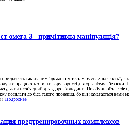
ест омега-3 - примітивна маніпуляція?
 приділяють так званим "домашнім тестам омега-3 на якість", в 
 продукти працюють з точки зору користі для організму і безпеки
укту, який необхідний для здоров'я людини. Не обманюйте себе 
джу посилати до біса такого продавця, бо він намагається вами 
ти!
Подробнее→
кация предтренировочных комплексов