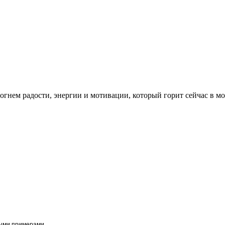
огнем радости, энергии и мотивации, который горит сейчас в м
ыми примерами.