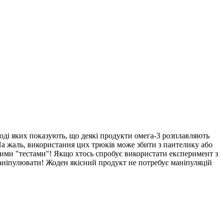
ході яких показують, що деякі продукти омега-3 розплавляють
. На жаль, використання цих трюків може збити з пантелику або
цими "тестами"! Якщо хтось спробує використати експеримент з
маніпулювати! Жоден якісний продукт не потребує маніпуляцій