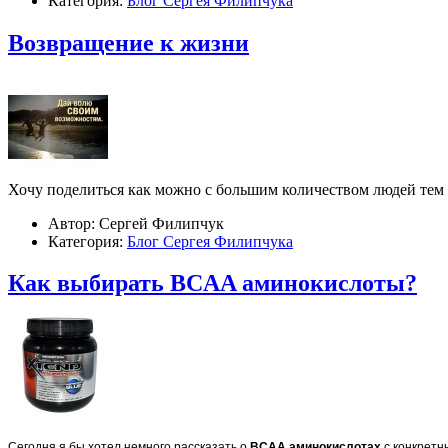
Категория:
Блог Сергея Филипчука
​Возвращение к жизни
Хочу поделиться как можно с большим количеством людей тем 
Автор: Сергей Филипчук
Категория:
Блог Сергея Филипчука
Как выбирать BCAA аминокислоты?
Сегодня я бы хотел немного рассказать о
BCAA
аминокислотах
с конкретн