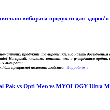
авильно вибирати продукти для здоров'я
ізноманітних продуктів та виробників, що навіть досвідченим в
в? Насправді, з такими запитаннями я зустрічаюся щодня, том
 їх вибирати.
ак і для прекрасної половини людства.
Подробнее→
l Pak vs Opti Men vs MYOLOGY Ultra Ma