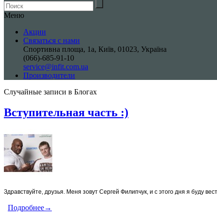
Меню
Акции
Связаться с нами
Спортивна площа, 1a, Київ, 01023, Україна
(066)-685-91-10
service@infit.com.ua
Производители
Случайные записи в Блогах
Вступительная часть :)
Здравствуйте, друзья. Меня зовут Сергей Филипчук, и с этого дня я буду вест
Подробнее→