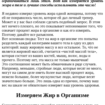
ограничиваться лишь этим. Вот как измеряется уровень
жира в теле и лучшие способы использовать это число!
Я недавно измерял уровень жира одной женщины, потому что
ей не понравилось число, которое ей дал личный тренер.
Может и у вас был соблазн сделать подобный запрос. В этом
нет ничего плохого, но это показывает непонимание того, что
означает процент жира в организме и как его измерять.
Поэтому давайте все разъясним.
Вот основная сводка: Тест на жир в организме это попытка
разделить каждый килограмм вашего тела в одну из двух
категорий: вашу жировую массу и все остальное. То, что не
является жировой массой, считается «чистой массой тела»,
которая состоит из ваших костей, мышц, волос, воды и
прочего. Поэтому нет, эта масса не только мышечная!
Это соотношение может быть обманчивым в ряде случаев.
Например, меньшие, стройные люди, которые весят не много,
могут на самом деле иметь более высокий процент жира,
нежели большие, более мускулистые люди, которые весят
значительно больше. Это лишь одна из причин, почему ваш
вес на шкале не обязательно измеряет ваш уровень здоровья.
Измеряем Жир в Организме