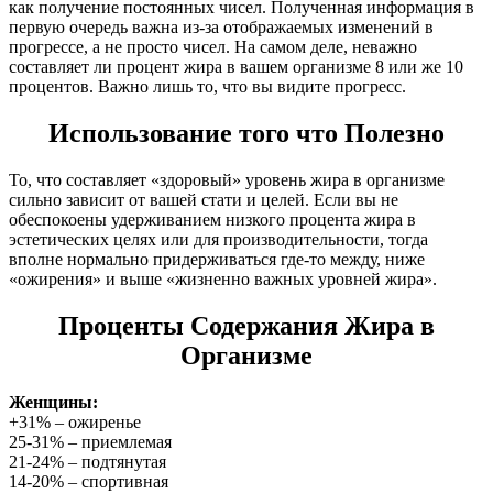
как получение постоянных чисел. Полученная информация в
первую очередь важна из-за отображаемых изменений в
прогрессе, а не просто чисел. На самом деле, неважно
составляет ли процент жира в вашем организме 8 или же 10
процентов. Важно лишь то, что вы видите прогресс.
Использование того что Полезно
То, что составляет «здоровый» уровень жира в организме
сильно зависит от вашей стати и целей. Если вы не
обеспокоены удерживанием низкого процента жира в
эстетических целях или для производительности, тогда
вполне нормально придерживаться где-то между, ниже
«ожирения» и выше «жизненно важных уровней жира».
Проценты Содержания Жира в
Организме
Женщины:
+31% – ожиренье
25-31% – приемлемая
21-24% – подтянутая
14-20% – спортивная