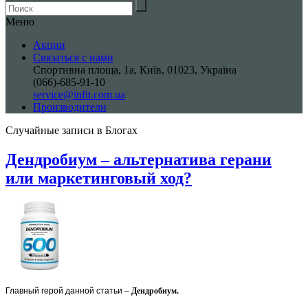
Меню
Акции
Связаться с нами
Спортивна площа, 1a, Київ, 01023, Україна
(066)-685-91-10
service@infit.com.ua
Производители
Случайные записи в Блогах
Дендробиум – альтернатива герани
или маркетинговый ход?
Главный герой данной статьи –
Дендробиум.