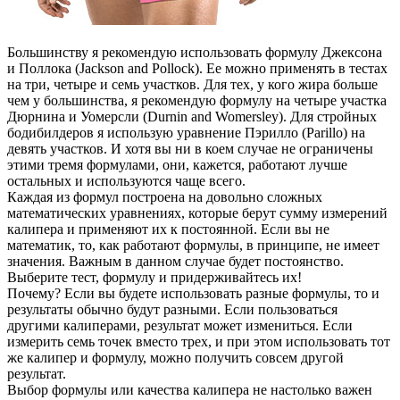
Большинству я рекомендую использовать формулу Джексона
и Поллока (Jackson and Pollock). Ее можно применять в тестах
на три, четыре и семь участков. Для тех, у кого жира больше
чем у большинства, я рекомендую формулу на четыре участка
Дюрнина и Уомерсли (Durnin and Womersley). Для стройных
бодибилдеров я использую уравнение Пэрилло (Parillo) на
девять участков. И хотя вы ни в коем случае не ограничены
этими тремя формулами, они, кажется, работают лучше
остальных и используются чаще всего.
Каждая из формул построена на довольно сложных
математических уравнениях, которые берут сумму измерений
калипера и применяют их к постоянной. Если вы не
математик, то, как работают формулы, в принципе, не имеет
значения. Важным в данном случае будет постоянство.
Выберите тест, формулу и придерживайтесь их!
Почему? Если вы будете использовать разные формулы, то и
результаты обычно будут разными. Если пользоваться
другими калиперами, результат может измениться. Если
измерить семь точек вместо трех, и при этом использовать тот
же калипер и формулу, можно получить совсем другой
результат.
Выбор формулы или качества калипера не настолько важен