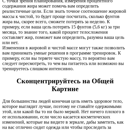
С точки зрения планирования, измерения процентного
содержания жира может помочь вам определить
реалистичные цели. Если знать точное соотношение жировой
массы к чистой, то будет проще посчитать, сколько фунтов
жира вы, скорее всего, сможете потерять за неделю. К
примеру, если ваша цель потерять 15 фунтов (5,6 кг) за три
месяца, то знание того, какой процент телосложения
составляет жир, поможет вам определить, разумна ваша цель
или нет.
Изменения в жировой и чистой массе могут также позволить
вам принимать умные решения в программе тренировок. К
примеру, если вы теряете чистую массу, то вероятно вам
следует пересмотреть, то чем вы питаетесь или возможно вы
тренируетесь слишком интенсивно.
Сконцентрируйтесь на Общей
Картине
Для большинства людей конечная цель иметь здоровое тело,
которое выглядит лучше, поэтому не ставайте одержимыми
этой, или какой бы то ни было меркой. Нет ничего плохого в
ее использовании, если число касается косметических
изменений, которые вы видите в зеркале, дабы заметить, как
на вас отлично сидит одежда или чтобы проследить за