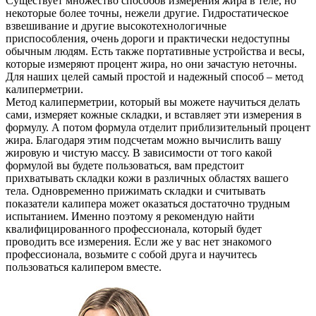
Существует множество способов измерения жира в теле, но
некоторые более точны, нежели другие. Гидростатическое
взвешивание и другие высокотехнологичные
приспособления, очень дороги и практически недоступны
обычным людям. Есть также портативные устройства и весы,
которые измеряют процент жира, но они зачастую неточны.
Для наших целей самый простой и надежный способ – метод
калиперметрии.
Метод калиперметрии, который вы можете научиться делать
сами, измеряет кожные складки, и вставляет эти измерения в
формулу. А потом формула отделит приблизительный процент
жира. Благодаря этим подсчетам можно вычислить вашу
жировую и чистую массу. В зависимости от того какой
формулой вы будете пользоваться, вам предстоит
прихватывать складки кожи в различных областях вашего
тела. Одновременно прижимать складки и считывать
показатели калипера может оказаться достаточно трудным
испытанием. Именно поэтому я рекомендую найти
квалифицированного профессионала, который будет
проводить все измерения. Если же у вас нет знакомого
профессионала, возьмите с собой друга и научитесь
пользоваться калипером вместе.