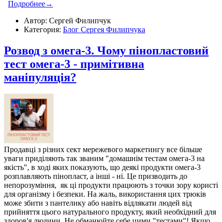
Подробнее→
Автор: Сергей Филипчук
Категория:
Блог Сергея Филипчука
Розвод з омега-3. Чому пінопластовий
тест омега-3 - примітивна
маніпуляція?
Продавці з різних сект мережевого маркетингу все більше
уваги приділяють так званим "домашнім тестам омега-3 на
якість", в ході яких показують, що деякі продукти омега-3
розплавляють пінопласт, а інші - ні. Це призводить до
непорозуміння, як ці продукти працюють з точки зору користі
для організму і безпеки. На жаль, використання цих трюків
може збити з пантелику або навіть відлякати людей від
прийняття цього натурального продукту, який необхідний для
здоров'я людини. Не обманюйте себе цими "тестами"! Якщо