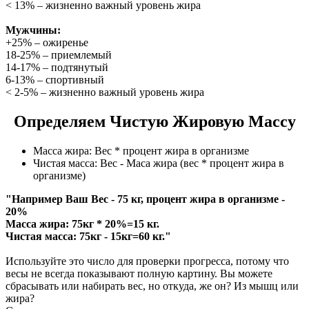
< 13% – жизненно важный уровень жира
Мужчины:
+25% – ожиренье
18-25% – приемлемый
14-17% – подтянутый
6-13% – спортивный
< 2-5% – жизненно важный уровень жира
Определяем Чистую Жировую Массу
Масса жира: Вес * процент жира в организме
Чистая масса: Вес - Маса жира (вес * процент жира в
организме)
"Например Ваш Вес - 75 кг, процент жира в организме -
20%
Масса жира: 75кг * 20%=15 кг.
Чистая масса: 75кг - 15кг=60 кг."
Используйте это число для проверки прогресса, потому что
весы не всегда показывают полную картину. Вы можете
сбрасывать или набирать вес, но откуда, же он? Из мышц или
жира?