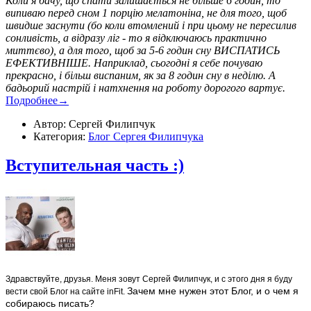
Коли я бачу, що спати залишається не більше 6 годин, то
випиваю перед сном 1 порцію мелатоніна, не для того, щоб
швидше заснути (бо коли втомлений і при цьому не пересилив
сонливість, а відразу ліг - то я відключаюсь практично
миттєво), а для того, щоб за 5-6 годин сну ВИСПАТИСЬ
ЕФЕКТИВНІШЕ. Наприклад, сьогодні я себе почуваю
прекрасно, і більш виспаним, як за 8 годин сну в неділю. А
бадьорий настрій і натхнення на роботу дорогого вартує.
Подробнее→
Автор: Сергей Филипчук
Категория:
Блог Сергея Филипчука
Вступительная часть :)
Здравствуйте, друзья. Меня зовут Сергей Филипчук, и с этого дня я буду
Зачем мне нужен этот Блог, и о чем я
вести свой Блог на сайте inFit.
собираюсь писать?