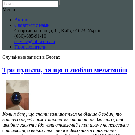
Меню
Акции
Связаться с нами
Спортивна площа, 1a, Київ, 01023, Україна
(066)-685-91-10
service@infit.com.ua
Производители
Случайные записи в Блогах
Три пункти, за що я люблю мелатонін
Коли я бачу, що спати залишається не більше 6 годин, то
випиваю перед сном 1 порцію мелатоніна, не для того, щоб
швидше заснути (бо коли втомлений і при цьому не пересилив
сонливість, а відразу ліг - то я відключаюсь практично