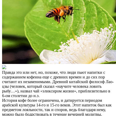
Правда это или нет, но, похоже, что люди пьют напитки с
содержанием кофеина еще с древних времен и до сих пор
считают их незаменимыми. Древний китайский философ Лао-
цзы (человек, который сказал «научите человека ловить
рыбу…»), назвал чай «эликсиром жизни», приблизительно в
6-ом столетии до н.э.
История кофе более ограничена, и датируется периодом
арабской культуры 14-го и 15-го веков. Этот напиток был как
предметом лояльности, так и споров, ведь благодаря нему,
можно было бодрствовать в течение вечерней молитвы.