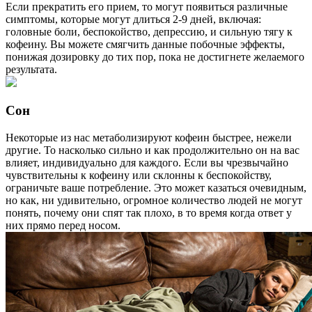
Если прекратить его прием, то могут появиться различные
симптомы, которые могут длиться 2-9 дней, включая:
головные боли, беспокойство, депрессию, и сильную тягу к
кофеину. Вы можете смягчить данные побочные эффекты,
понижая дозировку до тих пор, пока не достигнете желаемого
результата.
Сон
Некоторые из нас метаболизируют кофеин быстрее, нежели
другие. То насколько сильно и как продолжительно он на вас
влияет, индивидуально для каждого. Если вы чрезвычайно
чувствительны к кофеину или склонны к беспокойству,
ограничьте ваше потребление. Это может казаться очевидным,
но как, ни удивительно, огромное количество людей не могут
понять, почему они спят так плохо, в то время когда ответ у
них прямо перед носом.