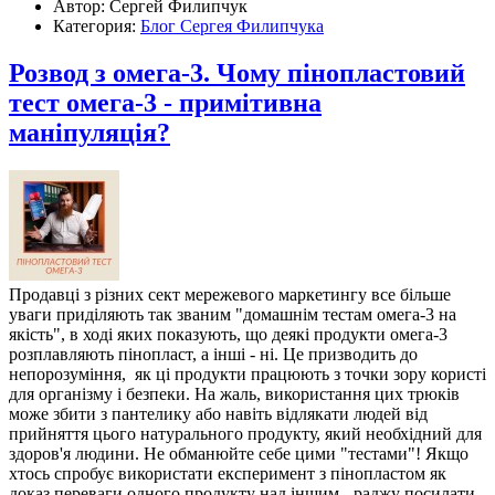
Автор: Сергей Филипчук
Категория:
Блог Сергея Филипчука
Розвод з омега-3. Чому пінопластовий
тест омега-3 - примітивна
маніпуляція?
Продавці з різних сект мережевого маркетингу все більше
уваги приділяють так званим "домашнім тестам омега-3 на
якість", в ході яких показують, що деякі продукти омега-3
розплавляють пінопласт, а інші - ні. Це призводить до
непорозуміння, як ці продукти працюють з точки зору користі
для організму і безпеки. На жаль, використання цих трюків
може збити з пантелику або навіть відлякати людей від
прийняття цього натурального продукту, який необхідний для
здоров'я людини. Не обманюйте себе цими "тестами"! Якщо
хтось спробує використати експеримент з пінопластом як
доказ переваги одного продукту над іншим - раджу посилати