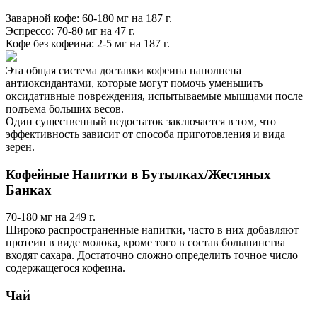
Заварной кофе: 60-180 мг на 187 г.
Эспрессо: 70-80 мг на 47 г.
Кофе без кофеина: 2-5 мг на 187 г.
Эта общая система доставки кофеина наполнена
антиоксидантами, которые могут помочь уменьшить
оксидативные повреждения, испытываемые мышцами после
подъема больших весов.
Один существенный недостаток заключается в том, что
эффективность зависит от способа приготовления и вида
зерен.
Кофейные Напитки в Бутылках/Жестяных
Банках
70-180 мг на 249 г.
Широко распространенные напитки, часто в них добавляют
протеин в виде молока, кроме того в состав большинства
входят сахара. Достаточно сложно определить точное число
содержащегося кофеина.
Чай