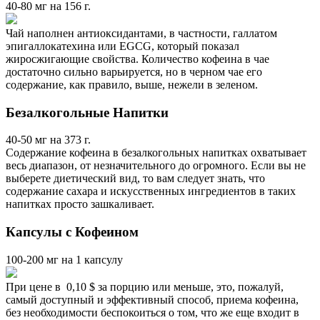
40-80 мг на 156 г.
Чай наполнен антиоксидантами, в частности, галлатом
эпигаллокатехина или EGCG, который показал
жиросжигающие свойства. Количество кофеина в чае
достаточно сильно варьируется, но в черном чае его
содержание, как правило, выше, нежели в зеленом.
Безалкогольные Напитки
40-50 мг на 373 г.
Содержание кофеина в безалкогольных напитках охватывает
весь диапазон, от незначительного до огромного. Если вы не
выберете диетический вид, то вам следует знать, что
содержание сахара и искусственных ингредиентов в таких
напитках просто зашкаливает.
Капсулы с Кофеином
100-200 мг на 1 капсулу
При цене в 0,10 $ за порцию или меньше, это, пожалуй,
самый доступный и эффективный способ, приема кофеина,
без необходимости беспокоиться о том, что же еще входит в