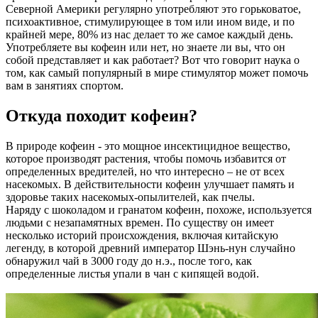
Северной Америки регулярно употребляют это горьковатое,
психоактивное, стимулирующее в том или ином виде, и по
крайней мере, 80% из нас делает то же самое каждый день.
Употребляете вы кофеин или нет, но знаете ли вы, что он
собой представляет и как работает? Вот что говорит наука о
том, как самый популярный в мире стимулятор может помочь
вам в занятиях спортом.
Откуда походит кофеин?
В природе кофеин - это мощное инсектицидное вещество,
которое производят растения, чтобы помочь избавится от
определенных вредителей, но что интересно – не от всех
насекомых. В действительности кофеин улучшает память и
здоровье таких насекомых-опылителей, как пчелы.
Наряду с шоколадом и гранатом кофеин, похоже, используется
людьми с незапамятных времен. По существу он имеет
несколько историй происхождения, включая китайскую
легенду, в которой древний император Шэнь-нун случайно
обнаружил чай в 3000 году до н.э., после того, как
определенные листья упали в чан с кипящей водой.