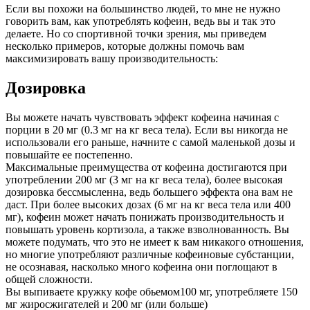
Если вы похожи на большинство людей, то мне не нужно
говорить вам, как употреблять кофеин, ведь вы и так это
делаете. Но со спортивной точки зрения, мы приведем
несколько примеров, которые должны помочь вам
максимизировать вашу производительность:
Дозировка
Вы можете начать чувствовать эффект кофеина начиная с
порции в 20 мг (0.3 мг на кг веса тела). Если вы никогда не
использовали его раньше, начните с самой маленькой дозы и
повышайте ее постепенно.
Максимальные преимущества от кофеина достигаются при
употреблении 200 мг (3 мг на кг веса тела), более высокая
дозировка бессмысленна, ведь большего эффекта она вам не
даст. При более высоких дозах (6 мг на кг веса тела или 400
мг), кофеин может начать понижать производительность и
повышать уровень кортизола, а также взволнованность. Вы
можете подумать, что это не имеет к вам никакого отношения,
но многие употребляют различные кофеиновые субстанции,
не осознавая, насколько много кофеина они поглощают в
общей сложности.
Вы выпиваете кружку кофе обьемом100 мг, употребляете 150
мг жиросжигателей и 200 мг (или больше)