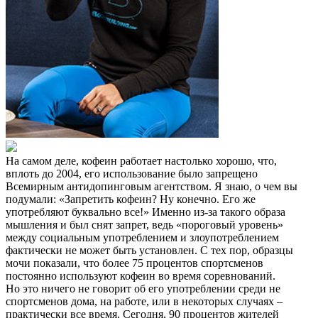
На самом деле, кофеин работает настолько хорошо, что,
вплоть до 2004, его использование было запрещено
Всемирным антидопинговым агентством. Я знаю, о чем вы
подумали: «Запретить кофеин? Ну конечно. Его же
употребляют буквально все!» Именно из-за такого образа
мышления и был снят запрет, ведь «пороговый уровень»
между социальным употреблением и злоупотреблением
фактически не может быть установлен. С тех пор, образцы
мочи показали, что более 75 процентов спортсменов
постоянно используют кофеин во время соревнований.
Но это ничего не говорит об его употреблении среди не
спортсменов дома, на работе, или в некоторых случаях –
практически все время. Сегодня, 90 процентов жителей