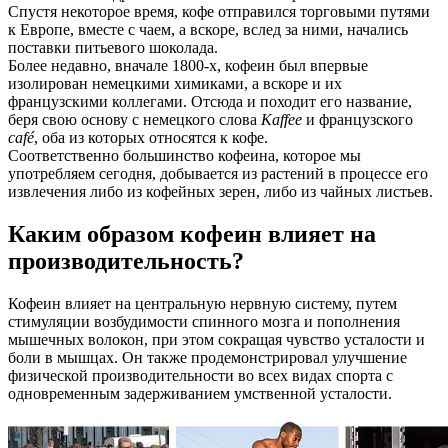
Спустя некоторое время, кофе отправился торговыми путями
к Европе, вместе с чаем, а вскоре, вслед за ними, начались
поставки питьевого шоколада.
Более недавно, вначале 1800-х, кофеин был впервые
изолирован немецкими химиками, а вскоре и их
французскими коллегами. Отсюда и походит его название,
беря свою основу с немецкого слова
Kaffee
и французского
café
, оба из которых относятся к кофе.
Соответственно большинство кофеина, которое мы
употребляем сегодня, добывается из растений в процессе его
извлечения либо из кофейных зерен, либо из чайных листьев.
Каким образом кофеин влияет на
производительность?
Кофеин влияет на центральную нервную систему, путем
стимуляции возбудимости спинного мозга и пополнения
мышечных волокон, при этом сокращая чувство усталости и
боли в мышцах. Он также продемонстрировал улучшение
физической производительности во всех видах спорта с
одновременным задерживанием умственной усталости.