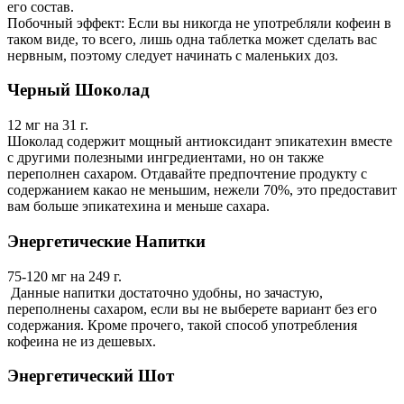
его состав.
Побочный эффект: Если вы никогда не употребляли кофеин в
таком виде, то всего, лишь одна таблетка может сделать вас
нервным, поэтому следует начинать с маленьких доз.
Черный Шоколад
12 мг на 31 г.
Шоколад содержит мощный антиоксидант эпикатехин вместе
с другими полезными ингредиентами, но он также
переполнен сахаром. Отдавайте предпочтение продукту с
содержанием какао не меньшим, нежели 70%, это предоставит
вам больше эпикатехина и меньше сахара.
Энергетические Напитки
75-120 мг на 249 г.
Данные напитки достаточно удобны, но зачастую,
переполнены сахаром, если вы не выберете вариант без его
содержания. Кроме прочего, такой способ употребления
кофеина не из дешевых.
Энергетический Шот