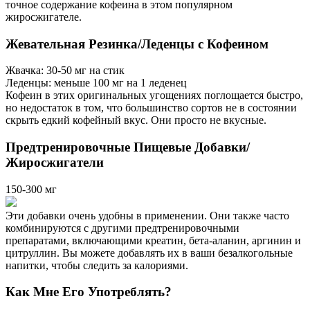
точное содержание кофеина в этом популярном
жиросжигателе.
Жевательная Резинка/Леденцы с Кофеином
Жвачка: 30-50 мг на стик
Леденцы: меньше 100 мг на 1 леденец
Кофеин в этих оригинальных угощениях поглощается быстро,
но недостаток в том, что большинство сортов не в состоянии
скрыть едкий кофейный вкус. Они просто не вкусные.
Предтренировочные Пищевые Добавки/
Жиросжигатели
150-300 мг
Эти добавки очень удобны в применении. Они также часто
комбинируются с другими предтренировочными
препаратами, включающими креатин, бета-аланин, аргинин и
цитруллин. Вы можете добавлять их в ваши безалкогольные
напитки, чтобы следить за калориями.
Как Мне Его Употреблять?