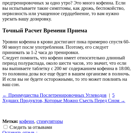
предтренировочных за одно утро? Это много кофеина. Если
вы испытываете такие симптомы, как дрожь, беспокойство,
нервозность или учащенное сердцебиение, то вам нужно
урезать вашу дозировку.
Точный Расчет Времени Приема
Уровни кофеина в крови достигают пика примерно спустя 60-
90 минут после употребления. Поэтому, его следует
принимать за 1-2 часа до тренировки.
Следует помнить, что кофеин имеет относительно длинный
период полураспада, около шести часов, это значит, что если
вы выпиваете таблетку с 200 мг содержанием кофеина в 18:00,
то половина дозы все еще будет в вашем организме в полночь.
И если вы не будете осторожными, то это может повлиять на
ваш сон.
← Преимущества Послетренировочных Углеводов
|
5
Худших Продуктов, Которые Можно Съесть Перед Сном →
Метки:
кофеин
,
стимуляторы
Следить за отзывами
Оставить отзыв ↓