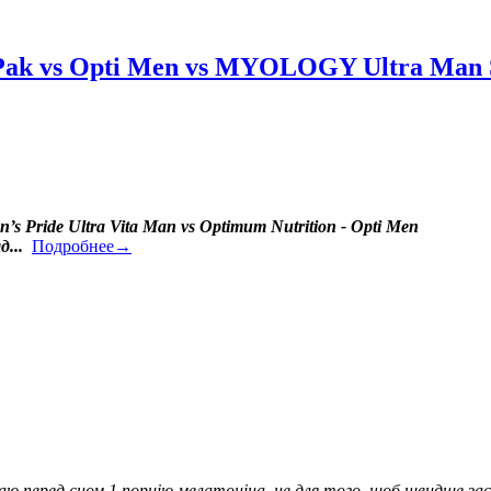
Pak vs Opti Men vs MYOLOGY Ultra Man S
n’s Pride Ultra Vita Man vs Optimum Nutrition - Opti Men
...
Подробнее→
аю перед сном 1 порцію мелатоніна, не для того, щоб швидше засн