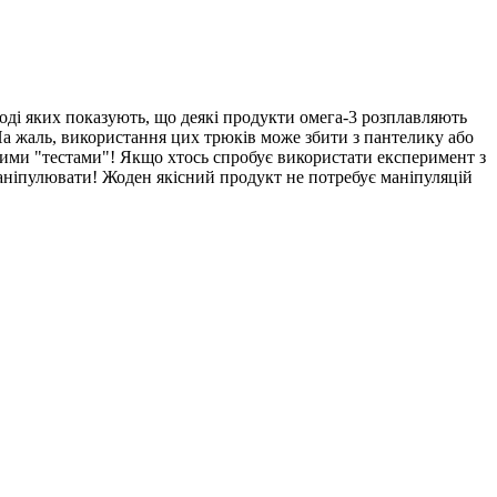
ході яких показують, що деякі продукти омега-3 розплавляють
. На жаль, використання цих трюків може збити з пантелику або
цими "тестами"! Якщо хтось спробує використати експеримент з
маніпулювати! Жоден якісний продукт не потребує маніпуляцій