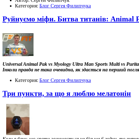
Автор: Сергей Филипчук
Категория:
Блог Сергея Филипчука
Руйнуємо міфи. Битва титанів: Animal 
Universal Animal Pak vs Myology Ultra Man Sports Multi vs Purita
Інколи правда не така очевидна, як здається на перший погляд
Категория:
Блог Сергея Филипчука
Три пункти, за що я люблю мелатонін
Коли я бачу, що спати залишається не більше 6 годин, то випив