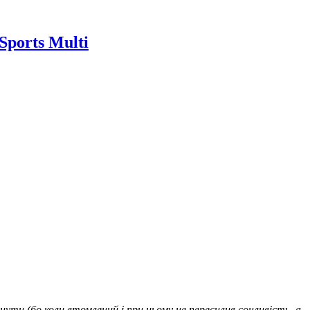
ports Multi
ути (бо коли втомлений і при цьому не пересилив сонливість, а