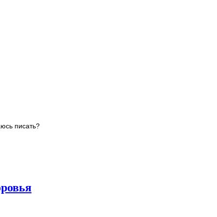
аюсь писать?
оровья