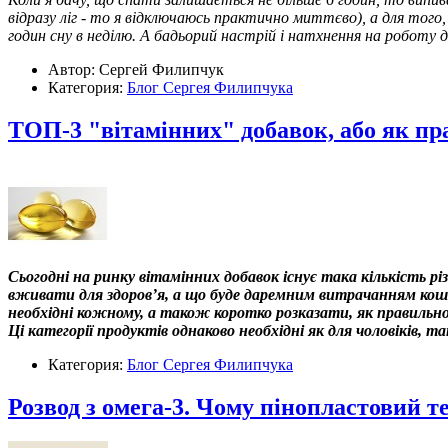
відразу ліг - то я відключаюсь практично миттєво), а для тог
годин сну в неділю. А бадьорий настрій і натхнення на роботу 
Автор: Сергей Филипчук
Категория:
Блог Сергея Филипчука
ТОП-3 "вітамінних" добавок, або як пр
Сьогодні на ринку вітамінних добавок існує така кількість р
вживати для здоров’я, а що буде даремним витрачанням кошті
необхідні кожному, а також коротко розказати, як правильно
Ці категорії продуктів однаково необхідні як для чоловіків, т
Категория:
Блог Сергея Филипчука
Розвод з омега-3. Чому пінопластовий т