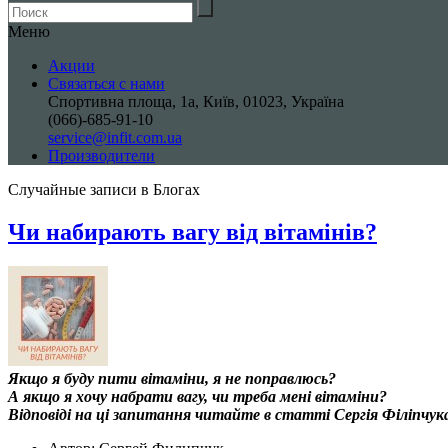
Меню
Акции
Связаться с нами
Спортивна площа, 1a, Київ, 01023, Україна
(066)-685-91-10
service@infit.com.ua
Производители
Случайные записи в Блогах
Чи набирають вагу від вітамінів?
Якщо я буду пити вітаміни, я не поправлюсь?
А якщо я хочу набрати вагу, чи треба мені вітаміни?
Відповіді на ці запитання читайте в статті Сергія Філіпчук