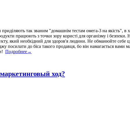
 приділяють так званим "домашнім тестам омега-3 на якість", в 
 продукти працюють з точки зору користі для організму і безпеки
укту, який необхідний для здоров'я людини. Не обманюйте себе 
джу посилати до біса такого продавця, бо він намагається вами 
ти!
Подробнее→
 маркетинговый ход?