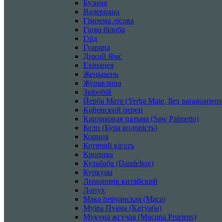
Бузина
Валериана
Гімнема лісова
Гінко білоба
Глід
Гуарана
Дикий Ямс
Ехінацея
Женьшень
Журавлина
Звіробій
Йерба Мате (Yerba Mate, Ilex paraguarien
Кайенский перец
Карликовая пальма (Saw Palmetto)
Келп (Бура водорість)
Кориця
Котячий кіготь
Кропива
Кульбаба (Dandelion)
Куркума
Лимонник китайский
Лопух
Мака перуанская (Maca)
Муїра Пуама (Катуаба)
Мукуна жгучая (Mucuna Pruriens)