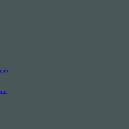
иці)
орти