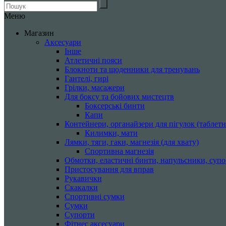
Меню
Магазин
Аксесуари
Інше
Атлетичні пояси
Блокноти та щоденники для тренувань
Гантелі, гирі
Грілки, масажери
Для боксу та бойових мистецтв
Боксерські бинти
Капи
Контейнери, органайзери для пігулок (таблетн
Килимки, мати
Лямки, тяги, гаки, магнезія (для хвату)
Спортивна магнезія
Обмотки, еластичні бинти, напульсники, суп
Пристосування для вправ
Рукавички
Скакалки
Спортивні сумки
Сумки
Супорти
Фітнес аксесуари