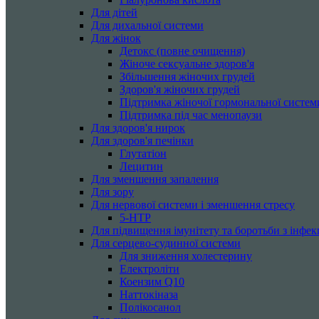
Для дітей
Для дихальної системи
Для жінок
Детокс (повне очищення)
Жіноче сексуальне здоров'я
Збільшення жіночих грудей
Здоров'я жіночих грудей
Підтримка жіночої гормональної систем
Підтримка під час менопаузи
Для здоров'я нирок
Для здоров'я печінки
Глутатіон
Лецитин
Для зменшення запалення
Для зору
Для нервової системи і зменшення стресу
5-HTP
Для підвищення імунітету та боротьби з інфек
Для серцево-судинної системи
Для зниження холестерину
Електроліти
Коензим Q10
Наттокіназа
Полікосанол