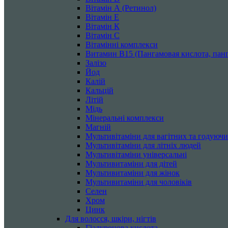
Вітамін А (Ретинол)
Вітамін Е
Вітамін К
Вітамін С
Вітамінні комплекси
Витамин B15 (Пангамовая кислота, панг
Залізо
Йод
Калій
Кальцій
Літій
Мідь
Мінеральні комплекси
Магній
Мультивітаміни для вагітних та годуюч
Мультивітаміни для літніх людей
Мультивітаміни універсальні
Мультивитаміни для дітей
Мультивитаміни для жінок
Мультивитаміни для чоловіків
Селен
Хром
Цинк
Для волосся, шкіри, нігтів
Гіалуронова кислота