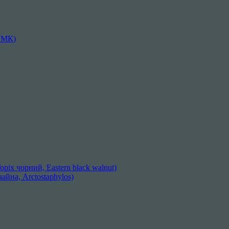
АМК)
ріх чорний, Eastern black walnut)
айна, Arctostaphylos)