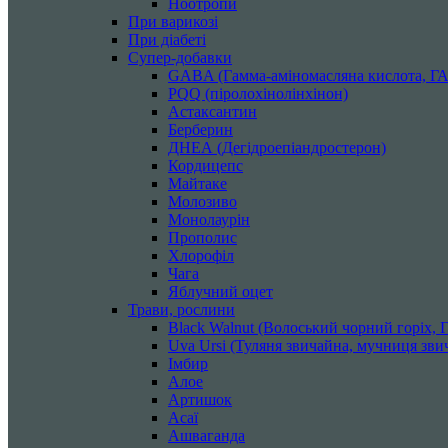
Ноотропи
При варикозі
При діабеті
Супер-добавки
GABA (Гамма-аміномасляна кислота, Г
PQQ (піролохінолінхінон)
Астаксантин
Берберин
ДНЕА (Дегідроепіандростерон)
Кордицепс
Майтаке
Молозиво
Монолаурін
Прополис
Хлорофіл
Чага
Яблучний оцет
Трави, рослини
Black Walnut (Волоський чорний горіх, Го
Uva Ursi (Туляня звичайна, мучниця звич
Імбир
Алое
Артишок
Асаї
Ашваганда