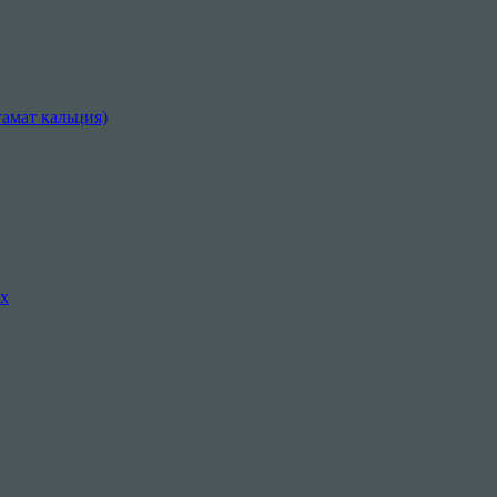
амат кальция)
их