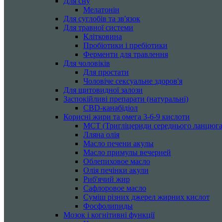
Для сну
Мелатонін
Для суглобів та зв'язок
Для травної системи
Клітковина
Пробіотики і пребіотики
Ферменти для травлення
Для чоловіків
Для простати
Чоловіче сексуальне здоров'я
Для щитовидної залози
Заспокійливі препарати (натуральні)
CBD-канабідіол
Корисні жири та омега 3-6-9 кислоти
MCT (Тригліцериди середнього ланцюга
Лляна олія
Масло печени акулы
Масло примулы вечерней
Облепиховое масло
Олія печінки акули
Риб'ячий жир
Сафлоровое масло
Суміш різних джерел жирних кислот
Фосфолипиды
Мозок і когнітивні функції