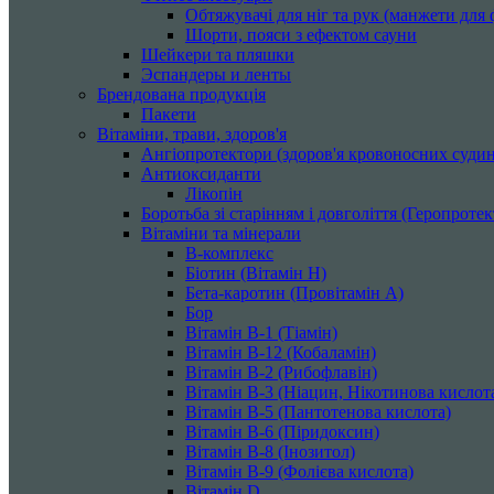
Обтяжувачі для ніг та рук (манжети для ф
Шорти, пояси з ефектом сауни
Шейкери та пляшки
Эспандеры и ленты
Брендована продукція
Пакети
Вітаміни, трави, здоров'я
Ангіопротектори (здоров'я кровоносних судин
Антиоксиданти
Лікопін
Боротьба зі старінням і довголіття (Геропроте
Вітаміни та мінерали
B-комплекс
Біотин (Вітамін H)
Бета-каротин (Провітамін А)
Бор
Вітамін B-1 (Тіамін)
Вітамін B-12 (Кобаламін)
Вітамін B-2 (Рибофлавін)
Вітамін B-3 (Ніацин, Нікотинова кислот
Вітамін B-5 (Пантотенова кислота)
Вітамін B-6 (Піридоксин)
Вітамін B-8 (Інозитол)
Вітамін B-9 (Фолієва кислота)
Вітамін D