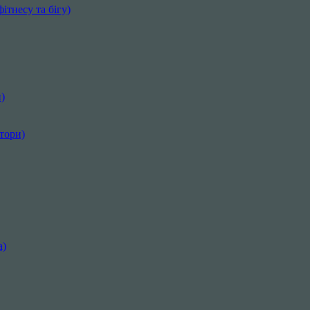
ітнесу та бігу)
)
ктори)
а)