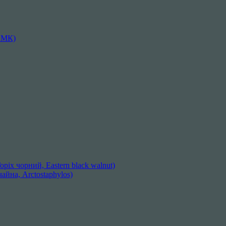
АМК)
ріх чорний, Eastern black walnut)
айна, Arctostaphylos)