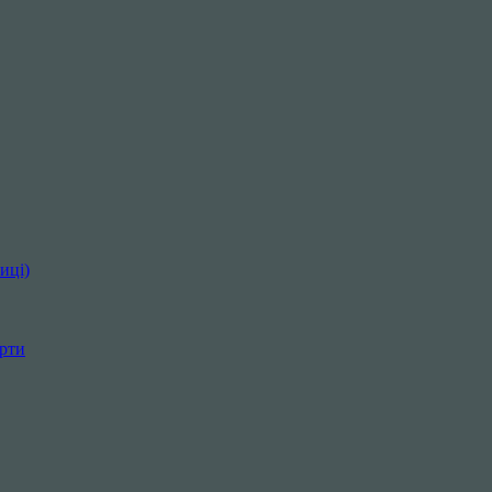
иці)
орти