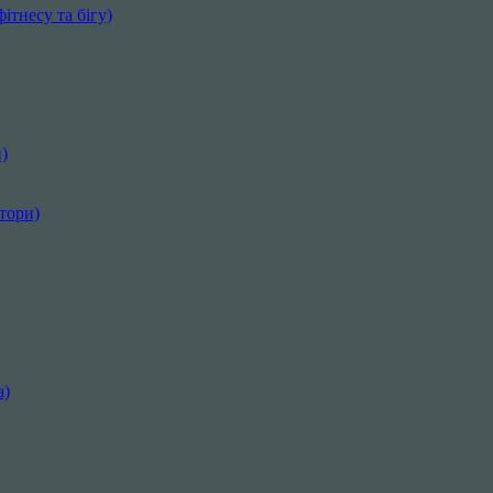
ітнесу та бігу)
)
ктори)
а)