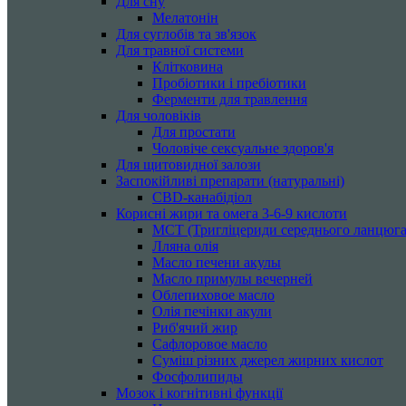
Для сну
Мелатонін
Для суглобів та зв'язок
Для травної системи
Клітковина
Пробіотики і пребіотики
Ферменти для травлення
Для чоловіків
Для простати
Чоловіче сексуальне здоров'я
Для щитовидної залози
Заспокійливі препарати (натуральні)
CBD-канабідіол
Корисні жири та омега 3-6-9 кислоти
MCT (Тригліцериди середнього ланцюга
Лляна олія
Масло печени акулы
Масло примулы вечерней
Облепиховое масло
Олія печінки акули
Риб'ячий жир
Сафлоровое масло
Суміш різних джерел жирних кислот
Фосфолипиды
Мозок і когнітивні функції