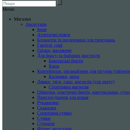
Меню
Магазин
Аксесуари
Інше
Атлетичні пояси
Блокноти та щоденники для тренувань
Гантелі, гирі
Грілки, масажери
Для боксу та бойових мистецтв
Боксерські бинти
Капи
Контейнери, органайзери для пігулок (таблетн
Килимки, мати
Лямки, тяги, гаки, магнезія (для хвату)
Спортивна магнезія
Обмотки, еластичні бинти, напульсники, суп
Пристосування для вправ
Рукавички
Скакалки
Спортивні сумки
Сумки
Супорти
Фітнес аксесуари