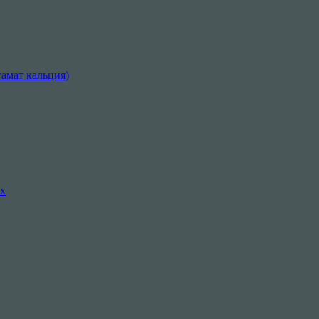
амат кальция)
их