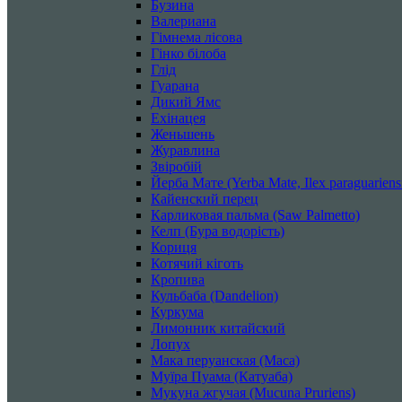
Бузина
Валериана
Гімнема лісова
Гінко білоба
Глід
Гуарана
Дикий Ямс
Ехінацея
Женьшень
Журавлина
Звіробій
Йерба Мате (Yerba Mate, Ilex paraguarien
Кайенский перец
Карликовая пальма (Saw Palmetto)
Келп (Бура водорість)
Кориця
Котячий кіготь
Кропива
Кульбаба (Dandelion)
Куркума
Лимонник китайский
Лопух
Мака перуанская (Maca)
Муїра Пуама (Катуаба)
Мукуна жгучая (Mucuna Pruriens)