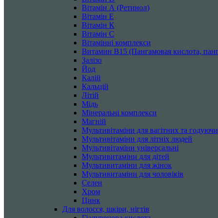
Вітамін А (Ретинол)
Вітамін Е
Вітамін К
Вітамін С
Вітамінні комплекси
Витамин B15 (Пангамовая кислота, панг
Залізо
Йод
Калій
Кальцій
Літій
Мідь
Мінеральні комплекси
Магній
Мультивітаміни для вагітних та годуюч
Мультивітаміни для літніх людей
Мультивітаміни універсальні
Мультивитаміни для дітей
Мультивитаміни для жінок
Мультивитаміни для чоловіків
Селен
Хром
Цинк
Для волосся, шкіри, нігтів
Гіалуронова кислота