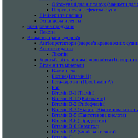
Обтяжувачі для ніг та рук (манжети для ф
Шорти, пояси з ефектом сауни
Шейкери та пляшки
Эспандеры и ленты
Брендована продукція
Пакети
Вітаміни, трави, здоров'я
Ангіопротектори (здоров'я кровоносних судин
Антиоксиданти
Лікопін
Боротьба зі старінням і довголіття (Геропроте
Вітаміни та мінерали
B-комплекс
Біотин (Вітамін H)
Бета-каротин (Провітамін А)
Бор
Вітамін B-1 (Тіамін)
Вітамін B-12 (Кобаламін)
Вітамін B-2 (Рибофлавін)
Вітамін B-3 (Ніацин, Нікотинова кислот
Вітамін B-5 (Пантотенова кислота)
Вітамін B-6 (Піридоксин)
Вітамін B-8 (Інозитол)
Вітамін B-9 (Фолієва кислота)
Вітамін D