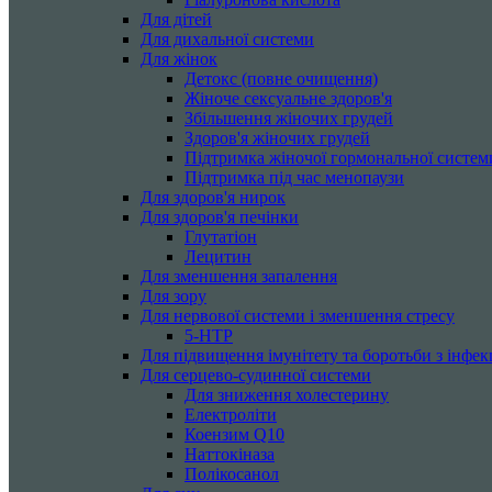
Для дітей
Для дихальної системи
Для жінок
Детокс (повне очищення)
Жіноче сексуальне здоров'я
Збільшення жіночих грудей
Здоров'я жіночих грудей
Підтримка жіночої гормональної систем
Підтримка під час менопаузи
Для здоров'я нирок
Для здоров'я печінки
Глутатіон
Лецитин
Для зменшення запалення
Для зору
Для нервової системи і зменшення стресу
5-HTP
Для підвищення імунітету та боротьби з інфек
Для серцево-судинної системи
Для зниження холестерину
Електроліти
Коензим Q10
Наттокіназа
Полікосанол