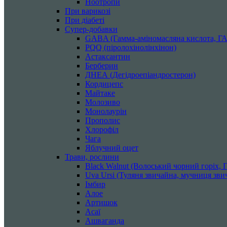
Ноотропи
При варикозі
При діабеті
Супер-добавки
GABA (Гамма-аміномасляна кислота, Г
PQQ (піролохінолінхінон)
Астаксантин
Берберин
ДНЕА (Дегідроепіандростерон)
Кордицепс
Майтаке
Молозиво
Монолаурін
Прополис
Хлорофіл
Чага
Яблучний оцет
Трави, рослини
Black Walnut (Волоський чорний горіх, Го
Uva Ursi (Туляня звичайна, мучниця звич
Імбир
Алое
Артишок
Асаї
Ашваганда