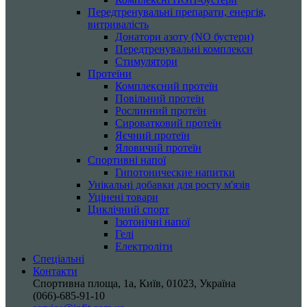
Передтренувальні препарати, енергія,
витривалість
Донатори азоту (NO бустери)
Передтренувальні комплекси
Стимулятори
Протеїни
Комплексний протеїн
Повільний протеїн
Рослинний протеїн
Сироватковий протеїн
Яєчний протеїн
Яловичий протеїн
Спортивні напої
Гипотонические напитки
Унікальні добавки для росту м'язів
Уцінені товари
Циклічний спорт
Ізотонічні напої
Гелі
Електроліти
Спеціальні
Контакти
Спортивна площа, 1a, Київ, 01023, Україна
(066)-685-91-10