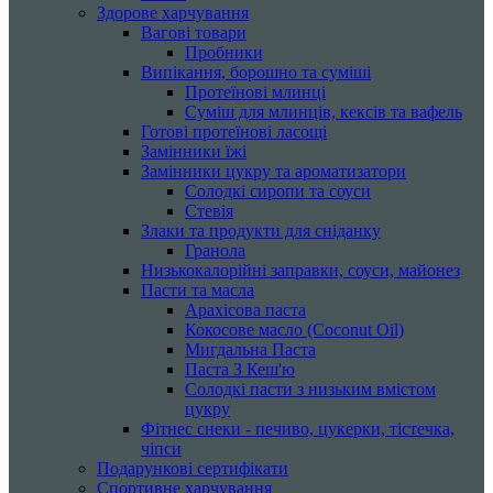
Здорове харчування
Вагові товари
Пробники
Випікання, борошно та суміші
Протеїнові млинці
Суміш для млинців, кексів та вафель
Готові протеїнові ласощі
Замінники їжі
Замінники цукру та ароматизатори
Солодкі сиропи та соуси
Стевія
Злаки та продукти для сніданку
Гранола
Низькокалорійні заправки, соуси, майонез
Пасти та масла
Арахісова паста
Кокосове масло (Coconut Oil)
Мигдальна Паста
Паста З Кеш'ю
Солодкі пасти з низьким вмістом
цукру
Фітнес снеки - печиво, цукерки, тістечка,
чіпси
Подарункові сертифікати
Спортивне харчування