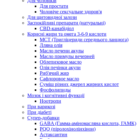
Для чоловіків
Для простати
Чоловіче сексуальне здоров'я
Для щитовидної залози
Заспокійливі препарати (натуральні)
CBD-канабідіол
Корисні жири та омега 3-6-9 кислоти
MCT (Тригліцериди середнього ланцюга)
Лляна олія
Масло печени акулы
Масло примулы вечерней
Облепиховое масло
Олія печінки акули
Риб'ячий жир
Сафлоровое масло
Суміш різних джерел жирних кислот
Фосфолипиды
Мозок і когнітивні функції
Ноотропи
При варикозі
При діабеті
Супер-добавки
GABA (Гамма-аміномасляна кислота, ГАМК)
PQQ (піролохінолінхінон)
Астаксантин