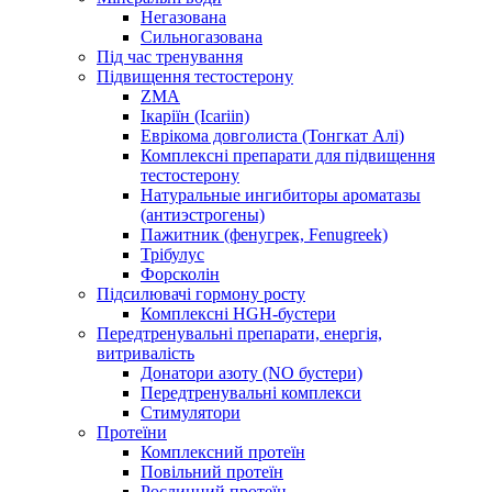
Негазована
Сильногазована
Під час тренування
Підвищення тестостерону
ZMA
Ікаріїн (Icariin)
Еврікома довголиста (Тонгкат Алі)
Комплексні препарати для підвищення
тестостерону
Натуральные ингибиторы ароматазы
(антиэстрогены)
Пажитник (фенугрек, Fenugreek)
Трібулус
Форсколін
Підсилювачі гормону росту
Комплексні HGH-бустери
Передтренувальні препарати, енергія,
витривалість
Донатори азоту (NO бустери)
Передтренувальні комплекси
Стимулятори
Протеїни
Комплексний протеїн
Повільний протеїн
Рослинний протеїн