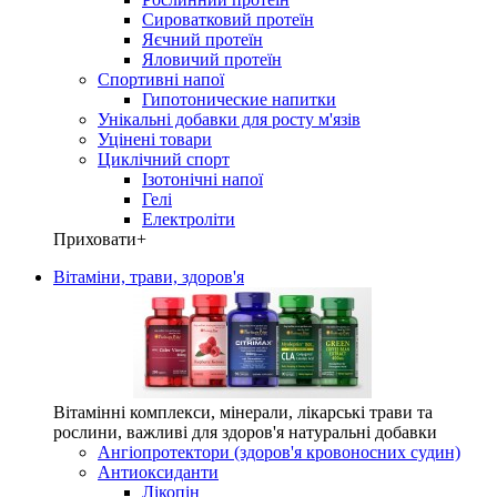
Сироватковий протеїн
Яєчний протеїн
Яловичий протеїн
Спортивні напої
Гипотонические напитки
Унікальні добавки для росту м'язів
Уцінені товари
Циклічний спорт
Ізотонічні напої
Гелі
Електроліти
Приховати
+
Вітаміни, трави, здоров'я
Вітамінні комплекси, мінерали, лікарські трави та
рослини, важливі для здоров'я натуральні добавки
Ангіопротектори (здоров'я кровоносних судин)
Антиоксиданти
Лікопін