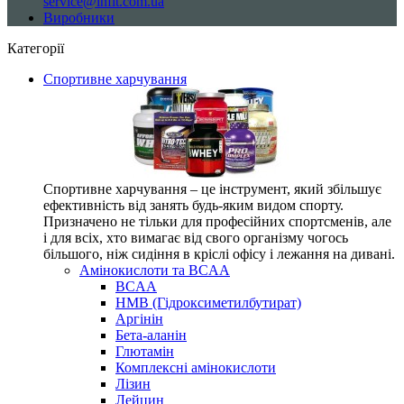
service@infit.com.ua
Виробники
Категорії
Спортивне харчування
Спортивне харчування – це інструмент, який збільшує
ефективність від занять будь-яким видом спорту.
Призначено не тільки для професійних спортсменів, але
і для всіх, хто вимагає від свого організму чогось
більшого, ніж сидіння в кріслі офісу і лежання на дивані.
Амінокислоти та BCAA
BCAA
HMB (Гідроксиметилбутират)
Аргінін
Бета-аланін
Глютамін
Комплексні амінокислоти
Лізин
Лейцин