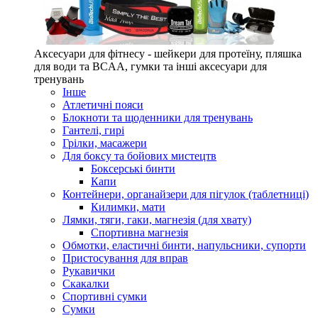
Аксесуари для фітнесу - шейкери для протеїну, пляшка
для води та BCAA, гумки та інші аксесуари для
тренувань
Інше
Атлетичні пояси
Блокноти та щоденники для тренувань
Гантелі, гирі
Грілки, масажери
Для боксу та бойових мистецтв
Боксерські бинти
Капи
Контейнери, органайзери для пігулок (таблетниці)
Килимки, мати
Лямки, тяги, гаки, магнезія (для хвату)
Спортивна магнезія
Обмотки, еластичні бинти, напульсники, супорти
Пристосування для вправ
Рукавички
Скакалки
Спортивні сумки
Сумки