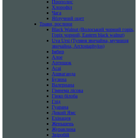
Прополис
Хлорофіл
Чага
Яблучний оцет
Трави, рослини
Black Walnut (Волоський чорний горіх,
Горіх чорний, Eastern black walnut)
Uva Ursi (Туляня звичайна, мучниця
звичайна, Arctostaphylos)
Імбир
Алое
Артишок
Асаї
Ашваганда
Бузина
Валериана
Гімнема лісова
Гінко білоба
Глід
Гуарана
Дикий Ямс
Ехінацея
Женьшень
Журавлина
Звіробій