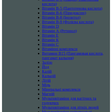
кислота)
Вітамін B-5 (Пантотенова кислота)
Вітамін B-6 (Піридоксин)
Вітамін B-8 (Інозитол)
Вітамін B-9 (Фолієва кислота)
Вітамін D
Вітамін А (Ретинол)
Вітамін Е
Вітамін К
Вітамін С
Вітамінні комплекси
Витамин B15 (Пангамовая кислота,
пангамат кальция)
Залізо
Йод
Калій
Кальцій
Літій
Мідь
Мінеральні комплекси
Магній
Мультивітаміни для вагітних та
годуючих
Мультивітаміни для літніх людей
Мультивітаміни універсальні