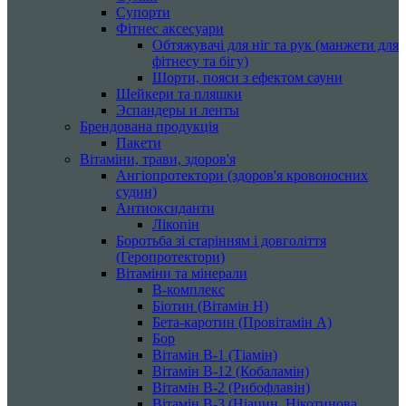
Супорти
Фітнес аксесуари
Обтяжувачі для ніг та рук (манжети для
фітнесу та бігу)
Шорти, пояси з ефектом сауни
Шейкери та пляшки
Эспандеры и ленты
Брендована продукція
Пакети
Вітаміни, трави, здоров'я
Ангіопротектори (здоров'я кровоносних
судин)
Антиоксиданти
Лікопін
Боротьба зі старінням і довголіття
(Геропротектори)
Вітаміни та мінерали
B-комплекс
Біотин (Вітамін H)
Бета-каротин (Провітамін А)
Бор
Вітамін B-1 (Тіамін)
Вітамін B-12 (Кобаламін)
Вітамін B-2 (Рибофлавін)
Вітамін B-3 (Ніацин, Нікотинова