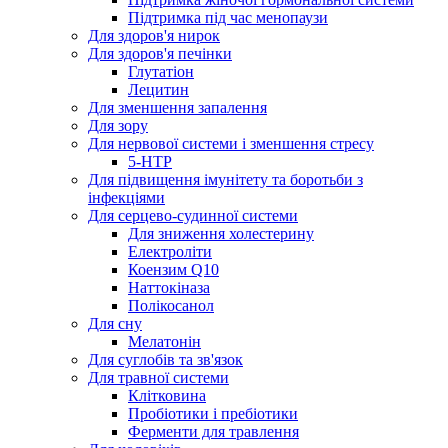
Підтримка під час менопаузи
Для здоров'я нирок
Для здоров'я печінки
Глутатіон
Лецитин
Для зменшення запалення
Для зору
Для нервової системи і зменшення стресу
5-HTP
Для підвищення імунітету та боротьби з
інфекціями
Для серцево-судинної системи
Для зниження холестерину
Електроліти
Коензим Q10
Наттокіназа
Полікосанол
Для сну
Мелатонін
Для суглобів та зв'язок
Для травної системи
Клітковина
Пробіотики і пребіотики
Ферменти для травлення