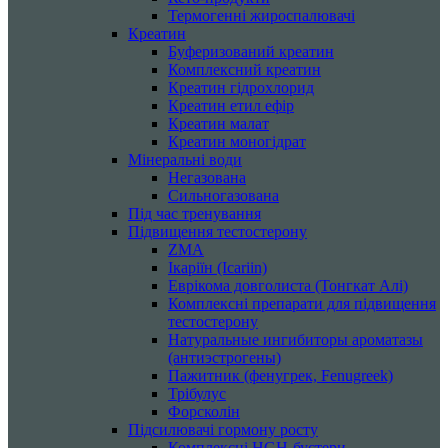
Термогенні жироспалювачі
Креатин
Буферизований креатин
Комплексний креатин
Креатин гідрохлорид
Креатин етил ефір
Креатин малат
Креатин моногідрат
Мінеральні води
Негазована
Сильногазована
Під час тренування
Підвищення тестостерону
ZMA
Ікаріїн (Icariin)
Еврікома довголиста (Тонгкат Алі)
Комплексні препарати для підвищення
тестостерону
Натуральные ингибиторы ароматазы
(антиэстрогены)
Пажитник (фенугрек, Fenugreek)
Трібулус
Форсколін
Підсилювачі гормону росту
Комплексні HGH-бустери