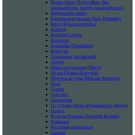
Йерба Мате (Yerba Mate, Ilex
paraguariensis, падуб парагвайский)
Кайенский перец
Карликовая пальма (Saw Palmetto)
Келп (Бура водорість)
Кориця
Котячий кіготь
Кропива
Кульбаба (Dandelion)
Куркума
Лимонник китайский
Лопух
Мака перуанская (Maca)
Муїра Пуама (Катуаба)
Мукуна жгучая (Mucuna Pruriens)
Ноні
Олива
Орегано
Пажитник
По д'Арко (Кора мурашиного дерева)
Полин
Родіола Рожева (Золотий Корінь)
Ромашка
Рослинні комплекси
Свекла