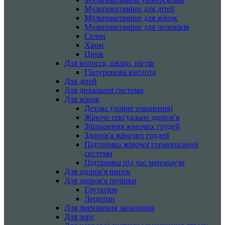
Мультивитаміни для дітей
Мультивитаміни для жінок
Мультивитаміни для чоловіків
Селен
Хром
Цинк
Для волосся, шкіри, нігтів
Гіалуронова кислота
Для дітей
Для дихальної системи
Для жінок
Детокс (повне очищення)
Жіноче сексуальне здоров'я
Збільшення жіночих грудей
Здоров'я жіночих грудей
Підтримка жіночої гормональної
системи
Підтримка під час менопаузи
Для здоров'я нирок
Для здоров'я печінки
Глутатіон
Лецитин
Для зменшення запалення
Для зору