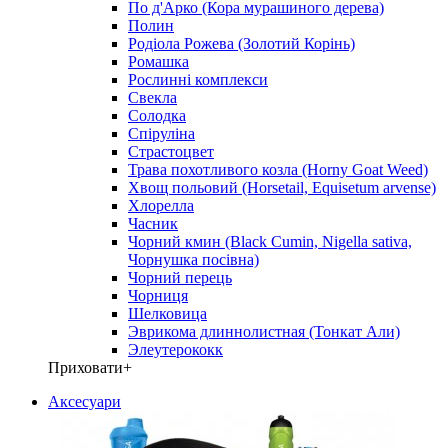
По д'Арко (Кора мурашиного дерева)
Полин
Родіола Рожева (Золотий Корінь)
Ромашка
Рослинні комплекси
Свекла
Солодка
Спіруліна
Страстоцвет
Трава похотливого козла (Horny Goat Weed)
Хвощ польовий (Horsetail, Equisetum arvense)
Хлорелла
Часник
Чорний кмин (Black Cumin, Nigella sativa,
Чорнушка посівна)
Чорний перець
Чорниця
Шелковица
Эврикома длиннолистная (Тонкат Али)
Элеутерококк
Приховати
+
Аксесуари