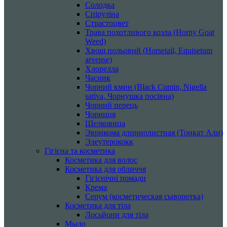
Солодка
Спіруліна
Страстоцвет
Трава похотливого козла (Horny Goat
Weed)
Хвощ польовий (Horsetail, Equisetum
arvense)
Хлорелла
Часник
Чорний кмин (Black Cumin, Nigella
sativa, Чорнушка посівна)
Чорний перець
Чорниця
Шелковица
Эврикома длиннолистная (Тонкат Али)
Элеутерококк
Гігієна та косметика
Косметика для волос
Косметика для обличчя
Гігієнічні помади
Крема
Серум (косметическая сыворотка)
Косметика для тіла
Лосьйони для тіла
Мыло