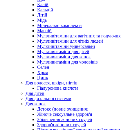
Калій
Кальцій
Літій
Мідь
Мінеральні комплекси
Магній
Мультивітаміни для вагітних та годуючих
Мультивітаміни для літніх людей
Мультивітаміни універсальні
Мультивитаміни для дітей
Мультивитаміни для жінок
Мультивитаміни для чоловіків
Селен
Хром
Цинк
Для волосся, шкіри, нігтів
Гіалуронова кислота
Для дітей
Для дихальної системи
Для жінок
Детокс (повне очищення)
Жіноче сексуальне здоров'я
Збільшення жіночих грудей
Здоров'я жіночих грудей
Підтримка жіночої гормональної системи