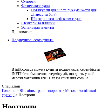
Супорти
Фітнес аксесуари
Обтяжувачі для ніг та рук (манжети для
фітнесу та бігу)
Шорти, пояси з ефектом сауни
Шейкери та пляшки
Эспандеры и ленты
Приховати
+
Подарункові сертифікати
В infit.com.ua можна купити подарункові сертифікати
INFIT без обмеженого терміну дії, що діють у всій
мережі магазинів INFIT та на сайті infit.com.ua
Спеціальні
Головна
>
Вітаміни, трави, здоров'я
>
Мозок і когнітивні
функції
> Ноотропи
Ноотропи