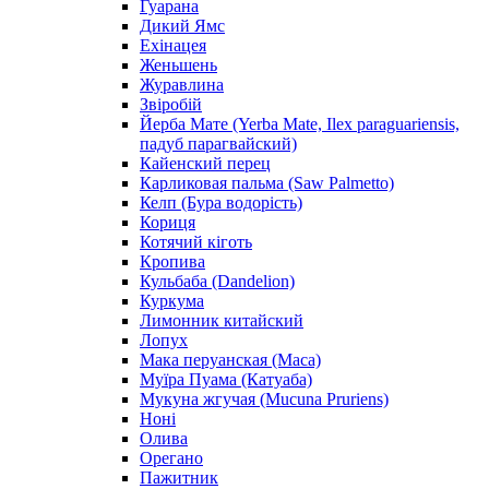
Гуарана
Дикий Ямс
Ехінацея
Женьшень
Журавлина
Звіробій
Йерба Мате (Yerba Mate, Ilex paraguariensis,
падуб парагвайский)
Кайенский перец
Карликовая пальма (Saw Palmetto)
Келп (Бура водорість)
Кориця
Котячий кіготь
Кропива
Кульбаба (Dandelion)
Куркума
Лимонник китайский
Лопух
Мака перуанская (Maca)
Муїра Пуама (Катуаба)
Мукуна жгучая (Mucuna Pruriens)
Ноні
Олива
Орегано
Пажитник