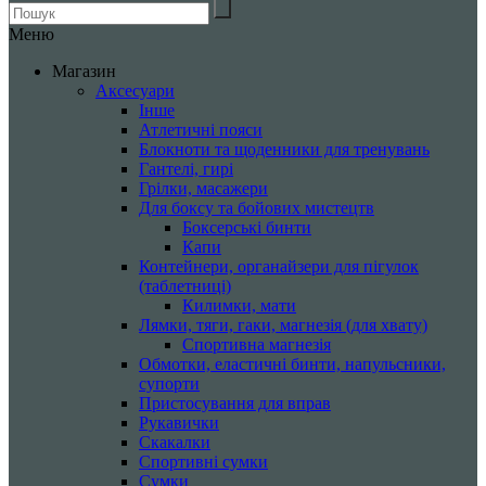
Меню
Магазин
Аксесуари
Інше
Атлетичні пояси
Блокноти та щоденники для тренувань
Гантелі, гирі
Грілки, масажери
Для боксу та бойових мистецтв
Боксерські бинти
Капи
Контейнери, органайзери для пігулок
(таблетниці)
Килимки, мати
Лямки, тяги, гаки, магнезія (для хвату)
Спортивна магнезія
Обмотки, еластичні бинти, напульсники,
супорти
Пристосування для вправ
Рукавички
Скакалки
Спортивні сумки
Сумки