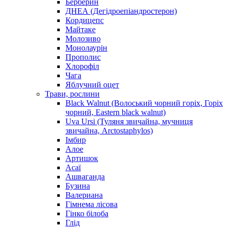
Берберин
ДНЕА (Дегідроепіандростерон)
Кордицепс
Майтаке
Молозиво
Монолаурін
Прополис
Хлорофіл
Чага
Яблучний оцет
Трави, рослини
Black Walnut (Волоський чорний горіх, Горіх
чорний, Eastern black walnut)
Uva Ursi (Туляня звичайна, мучниця
звичайна, Arctostaphylos)
Імбир
Алое
Артишок
Асаї
Ашваганда
Бузина
Валериана
Гімнема лісова
Гінко білоба
Глід