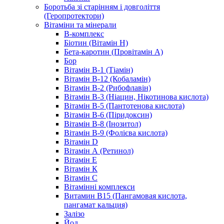
Боротьба зі старінням і довголіття
(Геропротектори)
Вітаміни та мінерали
B-комплекс
Біотин (Вітамін H)
Бета-каротин (Провітамін А)
Бор
Вітамін B-1 (Тіамін)
Вітамін B-12 (Кобаламін)
Вітамін B-2 (Рибофлавін)
Вітамін B-3 (Ніацин, Нікотинова кислота)
Вітамін B-5 (Пантотенова кислота)
Вітамін B-6 (Піридоксин)
Вітамін B-8 (Інозитол)
Вітамін B-9 (Фолієва кислота)
Вітамін D
Вітамін А (Ретинол)
Вітамін Е
Вітамін К
Вітамін С
Вітамінні комплекси
Витамин B15 (Пангамовая кислота,
пангамат кальция)
Залізо
Йод