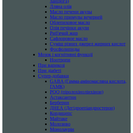
ланцюга)
Лляна олія
Масло печени акулы
Масло примулы вечерней
Облепиховое масло
Олія печінки акули
Риб'ячий жир
Сафлоровое масло
Суміш різних джерел жирних кислот
Фосфолипиды
Мозок і когнітивні функції
Ноотропи
При варикозі
При діабеті
Супер-добавки
GABA (Гамма-аміномасляна кислота,
ГАМК)
PQQ (піролохінолінхінон)
Астаксантин
Берберин
ДНЕА (Дегідроепіандростерон)
Кордицепс
Майтаке
Молозиво
Монолаурін