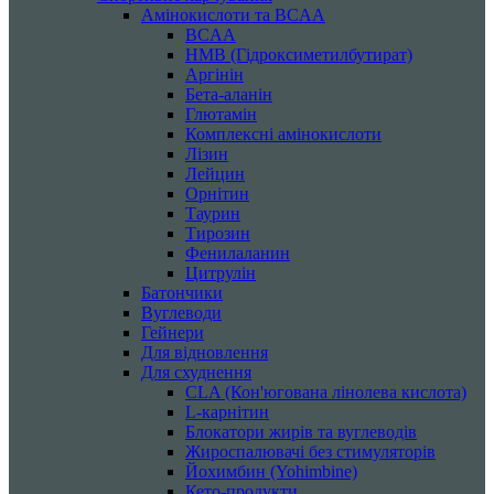
Амінокислоти та BCAA
BCAA
HMB (Гідроксиметилбутират)
Аргінін
Бета-аланін
Глютамін
Комплексні амінокислоти
Лізин
Лейцин
Орнітин
Таурин
Тирозин
Фенилаланин
Цитрулін
Батончики
Вуглеводи
Гейнери
Для відновлення
Для схуднення
CLA (Кон'югована лінолева кислота)
L-карнітин
Блокатори жирів та вуглеводів
Жироспалювачі без стимуляторів
Йохимбин (Yohimbine)
Кето-продукти