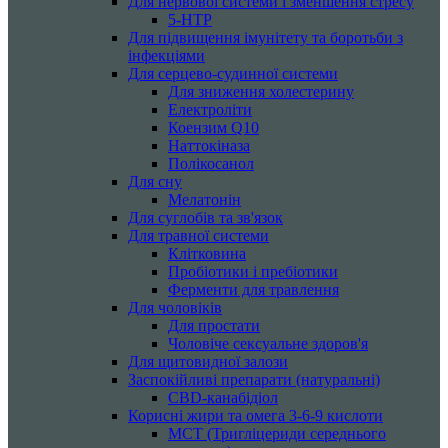
Для нервової системи і зменшення стресу
5-HTP
Для підвищення імунітету та боротьби з
інфекціями
Для серцево-судинної системи
Для зниження холестерину
Електроліти
Коензим Q10
Наттокіназа
Полікосанол
Для сну
Мелатонін
Для суглобів та зв'язок
Для травної системи
Клітковина
Пробіотики і пребіотики
Ферменти для травлення
Для чоловіків
Для простати
Чоловіче сексуальне здоров'я
Для щитовидної залози
Заспокійливі препарати (натуральні)
CBD-канабідіол
Корисні жири та омега 3-6-9 кислоти
MCT (Тригліцериди середнього