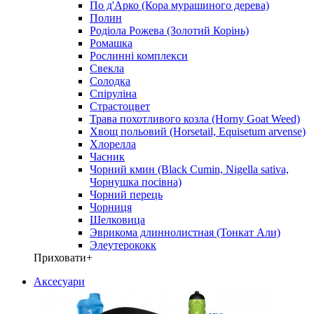
По д'Арко (Кора мурашиного дерева)
Полин
Родіола Рожева (Золотий Корінь)
Ромашка
Рослинні комплекси
Свекла
Солодка
Спіруліна
Страстоцвет
Трава похотливого козла (Horny Goat Weed)
Хвощ польовий (Horsetail, Equisetum arvense)
Хлорелла
Часник
Чорний кмин (Black Cumin, Nigella sativa,
Чорнушка посівна)
Чорний перець
Чорниця
Шелковица
Эврикома длиннолистная (Тонкат Али)
Элеутерококк
Приховати
+
Аксесуари