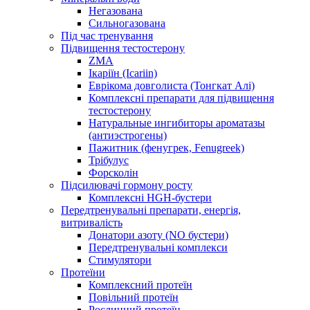
Негазована
Сильногазована
Під час тренування
Підвищення тестостерону
ZMA
Ікаріїн (Icariin)
Еврікома довголиста (Тонгкат Алі)
Комплексні препарати для підвищення
тестостерону
Натуральные ингибиторы ароматазы
(антиэстрогены)
Пажитник (фенугрек, Fenugreek)
Трібулус
Форсколін
Підсилювачі гормону росту
Комплексні HGH-бустери
Передтренувальні препарати, енергія,
витривалість
Донатори азоту (NO бустери)
Передтренувальні комплекси
Стимулятори
Протеїни
Комплексний протеїн
Повільний протеїн
Рослинний протеїн