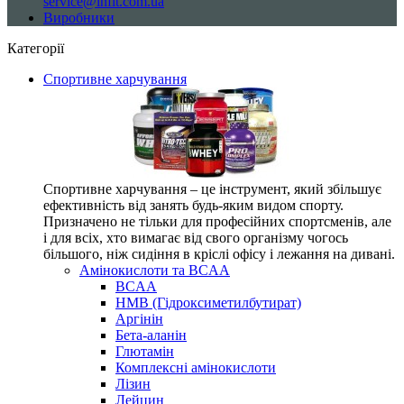
service@infit.com.ua
Виробники
Категорії
Спортивне харчування
Спортивне харчування – це інструмент, який збільшує
ефективність від занять будь-яким видом спорту.
Призначено не тільки для професійних спортсменів, але
і для всіх, хто вимагає від свого організму чогось
більшого, ніж сидіння в кріслі офісу і лежання на дивані.
Амінокислоти та BCAA
BCAA
HMB (Гідроксиметилбутират)
Аргінін
Бета-аланін
Глютамін
Комплексні амінокислоти
Лізин
Лейцин