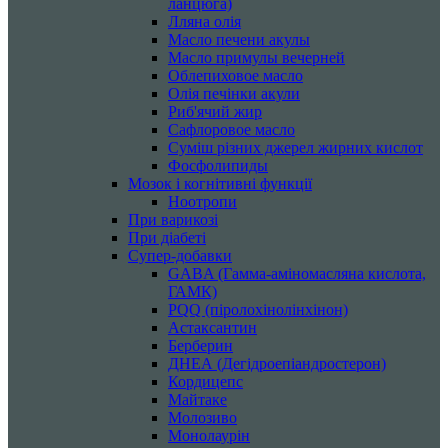
ланцюга)
Лляна олія
Масло печени акулы
Масло примулы вечерней
Облепиховое масло
Олія печінки акули
Риб'ячий жир
Сафлоровое масло
Суміш різних джерел жирних кислот
Фосфолипиды
Мозок і когнітивні функції
Ноотропи
При варикозі
При діабеті
Супер-добавки
GABA (Гамма-аміномасляна кислота,
ГАМК)
PQQ (піролохінолінхінон)
Астаксантин
Берберин
ДНЕА (Дегідроепіандростерон)
Кордицепс
Майтаке
Молозиво
Монолаурін