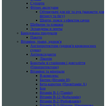
Супорти
Фітнес аксесуари
Обтяжувачі для ніг та рук (манжети для
фітнесу та бігу)
Шорти, пояси з ефектом сауни
Шейкери та пляшки
Эспандеры и ленты
Брендована продукція
Пакети
Вітаміни, трави, здоров'я
Ангіопротектори (здоров'я кровоносних
судин)
Антиоксиданти
Лікопін
Боротьба зі старінням і довголіття
(Геропротектори)
Вітаміни та мінерали
B-комплекс
Біотин (Вітамін H)
Бета-каротин (Провітамін А)
Бор
Вітамін B-1 (Тіамін)
Вітамін B-12 (Кобаламін)
Вітамін B-2 (Рибофлавін)
Вітамін B-3 (Ніацин, Нікотинова