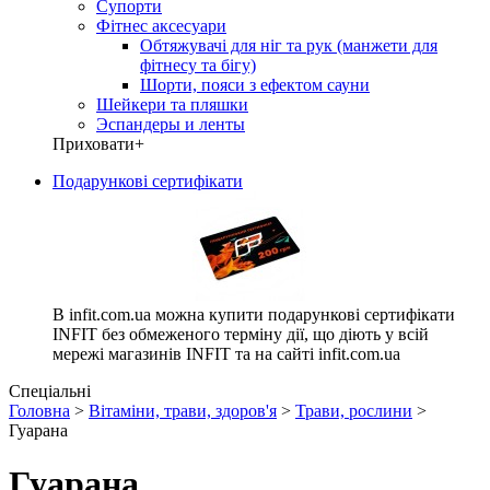
Супорти
Фітнес аксесуари
Обтяжувачі для ніг та рук (манжети для
фітнесу та бігу)
Шорти, пояси з ефектом сауни
Шейкери та пляшки
Эспандеры и ленты
Приховати
+
Подарункові сертифікати
В infit.com.ua можна купити подарункові сертифікати
INFIT без обмеженого терміну дії, що діють у всій
мережі магазинів INFIT та на сайті infit.com.ua
Спеціальні
Головна
>
Вітаміни, трави, здоров'я
>
Трави, рослини
>
Гуарана
Гуарана