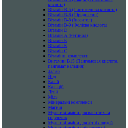
кислота)
Вітамін B-5 (Пантотенова кислота)
Вітамін B-6 (Піридоксин)
Вітамін B-8 (Інозитол)
Вітамін B-9 (Фолієва кислота)
Вітамін D
Вітамін А (Ретинол)
Вітамін Е
Вітамін К
Вітамін С
Вітамінні комплекси
Витамин B15 (Пангамовая кислота,
пангамат кальция)
Залізо
Йод
Калій
Кальцій
Літій
Мідь
Мінеральні комплекси
Магній
Мультивітаміни для вагітних та
годуючих
Мультивітаміни для літніх людей
Мультивітаміни універсальні