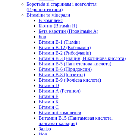
Боротьба зі старінням і довголіття
(Геропротектори)
Вітаміни та мінерали
B-комплекс
Біотин (Вітамін H)
Бета-каротин (Провітамін А)
Бор
Вітамін B-1 (Тіамін)
Вітамін B-12 (Кобаламін)
Вітамін B-2 (Рибофлавін)
Вітамін B-3 (Ніацин, Нікотинова кислота)
Вітамін B-5 (Пантотенова кислота)
Вітамін B-6 (Піридоксин)
Вітамін B-8 (Інозитол)
Вітамін B-9 (Фолієва кислота)
Вітамін D
Вітамін А (Ретинол)
Вітамін Е
Вітамін К
Вітамін С
Вітамінні комплекси
Витамин B15 (Пангамовая кислота,
пангамат кальция)
Залізо
Йод