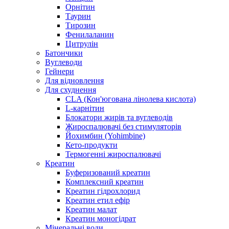
Орнітин
Таурин
Тирозин
Фенилаланин
Цитрулін
Батончики
Вуглеводи
Гейнери
Для відновлення
Для схуднення
CLA (Кон'югована лінолева кислота)
L-карнітин
Блокатори жирів та вуглеводів
Жироспалювачі без стимуляторів
Йохимбин (Yohimbine)
Кето-продукти
Термогенні жироспалювачі
Креатин
Буферизований креатин
Комплексний креатин
Креатин гідрохлорид
Креатин етил ефір
Креатин малат
Креатин моногідрат
Мінеральні води