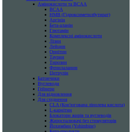
Амінокислоти та BCAA
BCAA
HMB (Гідроксиметилбутират)
Аргінін
Бета-аланін
Глютамін
Комплексні амінокислоти
Лізин
Лейцин
Орнітин
Таурин
Тирозин
Фенилаланин
Цитрулін
Батончики
Вуглеводи
Гейнери
Для відновлення
Для схуднення
CLA (Кон'югована лінолева кислота)
L-карнітин
Блокатори жирів та вуглеводів
Жироспалювачі без стимуляторів
Йохимбин (Yohimbine)
Кето-продукти