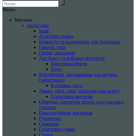
Меню
Магазин
Аксесуари
Інше
Атлетичні пояси
Блокноти та щоденники для тренувань
Гантелі, гирі
Грілки, масажери
Для боксу та бойових мистецтв
Боксерські бинти
Капи
Контейнери, органайзери для пігулок
(таблетниці)
Килимки, мати
Лямки, тяги, гаки, магнезія (для хвату)
Спортивна магнезія
Обмотки, еластичні бинти, напульсники,
супорти
Пристосування для вправ
Рукавички
Скакалки
Спортивні сумки
Сумки