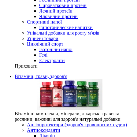
Сироватковий протеїн
Яєчний протеїн
Яловичий протеїн
Спортивні напої
Гипотонические напитки
Унікальні добавки для росту м'язів
Уцінені товари
Циклічний спорт
Ізотонічні напої
Гелі
Електроліти
Приховати
+
Вітаміни, трави, здоров'я
Вітамінні комплекси, мінерали, лікарські трави та
рослини, важливі для здоров'я натуральні добавки
Ангіопротектори (здоров'я кровоносних судин)
Антиоксиданти
Лікопін