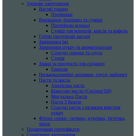
Здорове харчування
Вагові товари
Пробники
Випікання, борошно та суміші
Протеїнові млинці
Суміш для млинців, кексів та вафель
Готові протеїнові ласощі
Замінники їжі
Замінники цукру та ароматизатори
Солодкі сиропи та соуси
Стевія
Злаки та продукти для сніданку
Гранола
Низькокалорійні заправки, соуси, майонез
Пасти та масла
Арахісова паста
Кокосове масло (Coconut Oil)
Мигдальна Паста
Паста З Кеш'ю
Солодкі пасти з низьким вмістом
цукру
Фітнес снеки - печиво, цукерки, тістечка,
чіпси
Подарункові сертифікати
Спортивне харчування