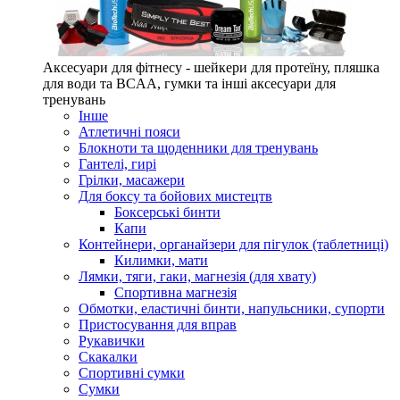
Аксесуари для фітнесу - шейкери для протеїну, пляшка
для води та BCAA, гумки та інші аксесуари для
тренувань
Інше
Атлетичні пояси
Блокноти та щоденники для тренувань
Гантелі, гирі
Грілки, масажери
Для боксу та бойових мистецтв
Боксерські бинти
Капи
Контейнери, органайзери для пігулок (таблетниці)
Килимки, мати
Лямки, тяги, гаки, магнезія (для хвату)
Спортивна магнезія
Обмотки, еластичні бинти, напульсники, супорти
Пристосування для вправ
Рукавички
Скакалки
Спортивні сумки
Сумки