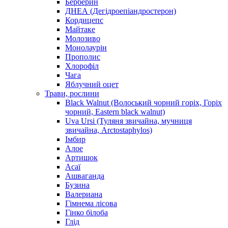
Берберин
ДНЕА (Дегідроепіандростерон)
Кордицепс
Майтаке
Молозиво
Монолаурін
Прополис
Хлорофіл
Чага
Яблучний оцет
Трави, рослини
Black Walnut (Волоський чорний горіх, Горіх
чорний, Eastern black walnut)
Uva Ursi (Туляня звичайна, мучниця
звичайна, Arctostaphylos)
Імбир
Алое
Артишок
Асаї
Ашваганда
Бузина
Валериана
Гімнема лісова
Гінко білоба
Глід