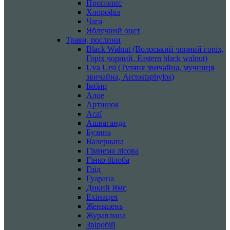
Прополис
Хлорофіл
Чага
Яблучний оцет
Трави, рослини
Black Walnut (Волоський чорний горіх,
Горіх чорний, Eastern black walnut)
Uva Ursi (Туляня звичайна, мучниця
звичайна, Arctostaphylos)
Імбир
Алое
Артишок
Асаї
Ашваганда
Бузина
Валериана
Гімнема лісова
Гінко білоба
Глід
Гуарана
Дикий Ямс
Ехінацея
Женьшень
Журавлина
Звіробій