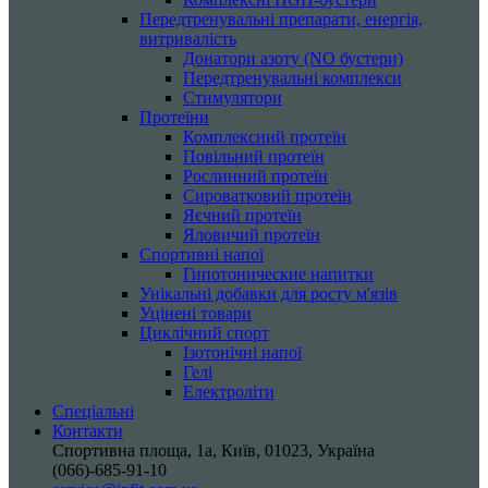
Передтренувальні препарати, енергія,
витривалість
Донатори азоту (NO бустери)
Передтренувальні комплекси
Стимулятори
Протеїни
Комплексний протеїн
Повільний протеїн
Рослинний протеїн
Сироватковий протеїн
Яєчний протеїн
Яловичий протеїн
Спортивні напої
Гипотонические напитки
Унікальні добавки для росту м'язів
Уцінені товари
Циклічний спорт
Ізотонічні напої
Гелі
Електроліти
Спеціальні
Контакти
Спортивна площа, 1a, Київ, 01023, Україна
(066)-685-91-10