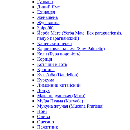
Гуарана
Дикий Ямс
Ехінацея
Женьшень
Журавлина
Звіробій
Йерба Мате (Yerba Mate, Ilex paraguariensis,
падуб парагвайский)
Кайенский перец
Карликовая пальма (Saw Palmetto)
Келп (Бура водорість)
Кориця
Котячий кіготь
Кропива
Кульбаба (Dandelion)
Куркума
Лимонник китайский
Лопух
Мака перуанская (Maca)
Муїра Пуама (Катуаба)
Мукуна жгучая (Mucuna Pruriens)
Ноні
Олива
Орегано
Пажитник