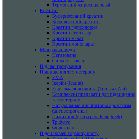
Термогенні жироспалювачі
Креатин
Буферизований креатин
Комплексний креатин
Креатин гідрохлорид
Креатин етил ефір
Креатин малат
Креатин моногідрат
Мінеральні води
Негазована
Сильногазована
Під час тренування
Підвищення тестостерону
ZMA
Ікаріїн (Icariin)
Еврікома довголиста (Тонгкат Алі)
Комплексні препарати для підвищення
тестостерону
Натуральные ингибиторы ароматазы
(антиэстрогены)
Пажитник (фенугрек, Fenugreek)
Трібулус
Форсколін
Підсилювачі гормону росту
Комплексні HGH-бустери