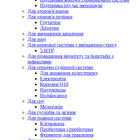
Підтримка під час менопаузи
Для здоров'я нирок
Для здоров'я печінки
Глутатіон
Лецитин
Для зменшення запалення
Для зору
Для нервової системи і зменшення стресу
5-HTP
Для підвищення імунітету та боротьби з
інфекціями
Для серцево-судинної системи
Для зниження холестерину
Електроліти
Коензим Q10
Наттокіназа
Полікосанол
Для сну
Мелатонін
Для суглобів та зв'язок
Для травної системи
Клітковина
Пробіотики і пребіотики
Ферменти для травлення