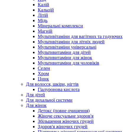
Калій
Кальцій
Літій
Мідь
Мінеральні комплекси
Магній
Мультивітаміни для вагітних та годуючих
Мультивітаміни для літніх людей
Мультивітаміни універсальні
Мультивитаміни для дітей
Мультивитаміни для жінок
Мультивитаміни для чоловіків
Селен
Хром
Цинк
Для волосся, шкіри, нігтів
Гіалуронова кислота
Для дітей
Для дихальної системи
Для жінок
Детокс (повне очищення)
Жіноче сексуальне здоров'я
Збільшення жіночих грудей
Здоров'я жіночих грудей
Підтримка жіночої гормональної системи