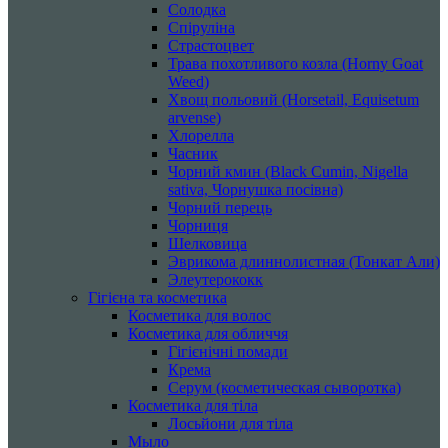
Солодка
Спіруліна
Страстоцвет
Трава похотливого козла (Horny Goat
Weed)
Хвощ польовий (Horsetail, Equisetum
arvense)
Хлорелла
Часник
Чорний кмин (Black Cumin, Nigella
sativa, Чорнушка посівна)
Чорний перець
Чорниця
Шелковица
Эврикома длиннолистная (Тонкат Али)
Элеутерококк
Гігієна та косметика
Косметика для волос
Косметика для обличчя
Гігієнічні помади
Крема
Серум (косметическая сыворотка)
Косметика для тіла
Лосьйони для тіла
Мыло