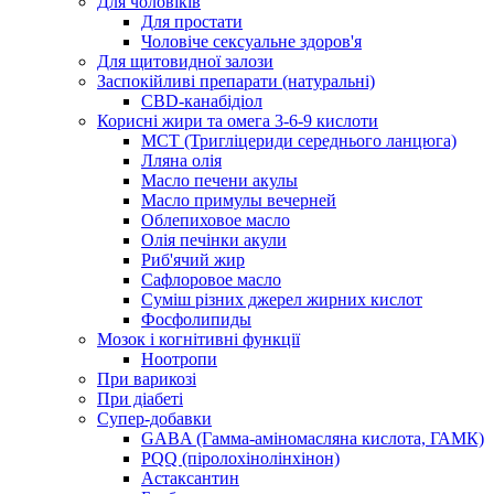
Для чоловіків
Для простати
Чоловіче сексуальне здоров'я
Для щитовидної залози
Заспокійливі препарати (натуральні)
CBD-канабідіол
Корисні жири та омега 3-6-9 кислоти
MCT (Тригліцериди середнього ланцюга)
Лляна олія
Масло печени акулы
Масло примулы вечерней
Облепиховое масло
Олія печінки акули
Риб'ячий жир
Сафлоровое масло
Суміш різних джерел жирних кислот
Фосфолипиды
Мозок і когнітивні функції
Ноотропи
При варикозі
При діабеті
Супер-добавки
GABA (Гамма-аміномасляна кислота, ГАМК)
PQQ (піролохінолінхінон)
Астаксантин