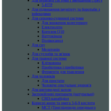
Для нервової системи і зменшення стресу
5-HTP
Для підвищення імунітету та боротьби з
інфекціями
Для серцево-судинної системи
Для зниження холестерину
Електроліти
Коензим Q10
Наттокіназа
Полікосанол
Для сну
Мелатонін
Для суглобів та зв'язок
Для травної системи
Клітковина
Пробіотики і пребіотики
Ферменти для травлення
Для чоловіків
Для простати
Чоловіче сексуальне здоров'я
Для щитовидної залози
Заспокійливі препарати (натуральні)
CBD-канабідіол
Корисні жири та омега 3-6-9 кислоти
MCT (Тригліцериди середнього