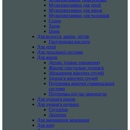
Мультивитаміни для дітей
Мультивитаміни для жінок
Мультивитаміни для чоловіків
Селен
Хром
Цинк
Для волосся, шкіри, нігтів
Гіалуронова кислота
Для дітей
Для дихальної системи
Для жінок
Детокс (повне очищення)
Жіноче сексуальне здоров'я
Збільшення жіночих грудей
Здоров'я жіночих грудей
Підтримка жіночої гормональної
системи
Підтримка під час менопаузи
Для здоров'я нирок
Для здоров'я печінки
Глутатіон
Лецитин
Для зменшення запалення
Для зору