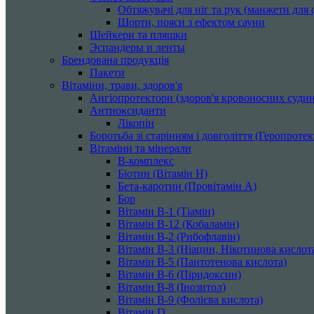
Обтяжувачі для ніг та рук (манжети для ф
Шорти, пояси з ефектом сауни
Шейкери та пляшки
Эспандеры и ленты
Брендована продукція
Пакети
Вітаміни, трави, здоров'я
Ангіопротектори (здоров'я кровоносних судин
Антиоксиданти
Лікопін
Боротьба зі старінням і довголіття (Геропроте
Вітаміни та мінерали
B-комплекс
Біотин (Вітамін H)
Бета-каротин (Провітамін А)
Бор
Вітамін B-1 (Тіамін)
Вітамін B-12 (Кобаламін)
Вітамін B-2 (Рибофлавін)
Вітамін B-3 (Ніацин, Нікотинова кислот
Вітамін B-5 (Пантотенова кислота)
Вітамін B-6 (Піридоксин)
Вітамін B-8 (Інозитол)
Вітамін B-9 (Фолієва кислота)
Вітамін D