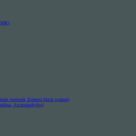
АМК)
ріх чорний, Eastern black walnut)
айна, Arctostaphylos)