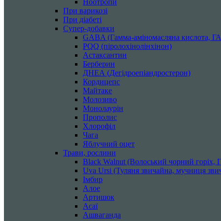
Ноотропи
При варикозі
При діабеті
Супер-добавки
GABA (Гамма-аміномасляна кислота, Г
PQQ (піролохінолінхінон)
Астаксантин
Берберин
ДНЕА (Дегідроепіандростерон)
Кордицепс
Майтаке
Молозиво
Монолаурін
Прополис
Хлорофіл
Чага
Яблучний оцет
Трави, рослини
Black Walnut (Волоський чорний горіх, Го
Uva Ursi (Туляня звичайна, мучниця звич
Імбир
Алое
Артишок
Асаї
Ашваганда