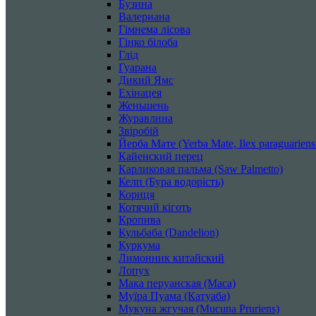
Бузина
Валериана
Гімнема лісова
Гінко білоба
Глід
Гуарана
Дикий Ямс
Ехінацея
Женьшень
Журавлина
Звіробій
Йерба Мате (Yerba Mate, Ilex paraguarien
Кайенский перец
Карликовая пальма (Saw Palmetto)
Келп (Бура водорість)
Кориця
Котячий кіготь
Кропива
Кульбаба (Dandelion)
Куркума
Лимонник китайский
Лопух
Мака перуанская (Maca)
Муїра Пуама (Катуаба)
Мукуна жгучая (Mucuna Pruriens)