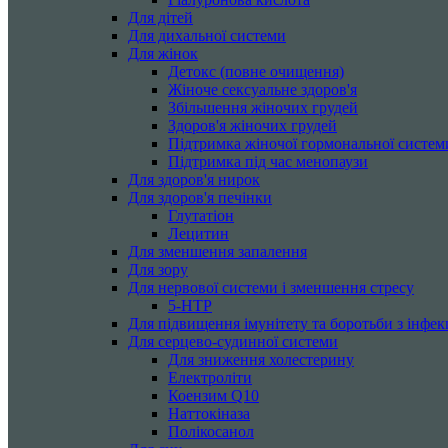
Для дітей
Для дихальної системи
Для жінок
Детокс (повне очищення)
Жіноче сексуальне здоров'я
Збільшення жіночих грудей
Здоров'я жіночих грудей
Підтримка жіночої гормональної систем
Підтримка під час менопаузи
Для здоров'я нирок
Для здоров'я печінки
Глутатіон
Лецитин
Для зменшення запалення
Для зору
Для нервової системи і зменшення стресу
5-HTP
Для підвищення імунітету та боротьби з інфек
Для серцево-судинної системи
Для зниження холестерину
Електроліти
Коензим Q10
Наттокіназа
Полікосанол