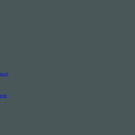
иці)
орти