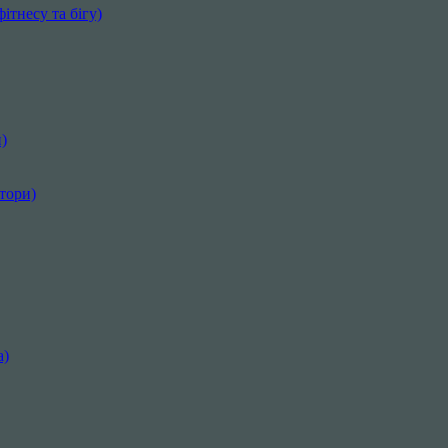
ітнесу та бігу)
)
ктори)
а)