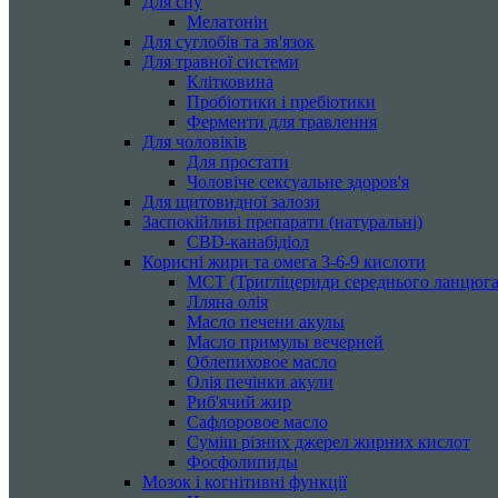
Для сну
Мелатонін
Для суглобів та зв'язок
Для травної системи
Клітковина
Пробіотики і пребіотики
Ферменти для травлення
Для чоловіків
Для простати
Чоловіче сексуальне здоров'я
Для щитовидної залози
Заспокійливі препарати (натуральні)
CBD-канабідіол
Корисні жири та омега 3-6-9 кислоти
MCT (Тригліцериди середнього ланцюга
Лляна олія
Масло печени акулы
Масло примулы вечерней
Облепиховое масло
Олія печінки акули
Риб'ячий жир
Сафлоровое масло
Суміш різних джерел жирних кислот
Фосфолипиды
Мозок і когнітивні функції