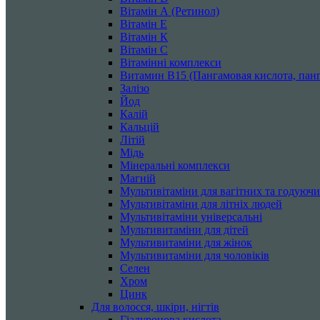
Вітамін А (Ретинол)
Вітамін Е
Вітамін К
Вітамін С
Вітамінні комплекси
Витамин B15 (Пангамовая кислота, панг
Залізо
Йод
Калій
Кальцій
Літій
Мідь
Мінеральні комплекси
Магній
Мультивітаміни для вагітних та годуюч
Мультивітаміни для літніх людей
Мультивітаміни універсальні
Мультивитаміни для дітей
Мультивитаміни для жінок
Мультивитаміни для чоловіків
Селен
Хром
Цинк
Для волосся, шкіри, нігтів
Гіалуронова кислота