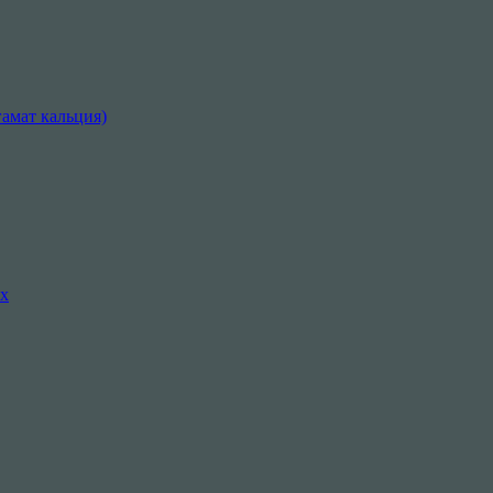
амат кальция)
их