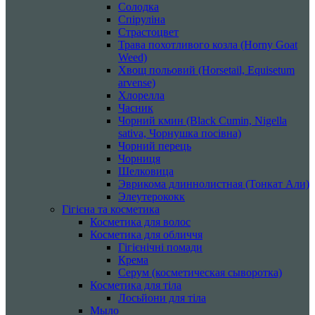
Солодка
Спіруліна
Страстоцвет
Трава похотливого козла (Horny Goat
Weed)
Хвощ польовий (Horsetail, Equisetum
arvense)
Хлорелла
Часник
Чорний кмин (Black Cumin, Nigella
sativa, Чорнушка посівна)
Чорний перець
Чорниця
Шелковица
Эврикома длиннолистная (Тонкат Али)
Элеутерококк
Гігієна та косметика
Косметика для волос
Косметика для обличчя
Гігієнічні помади
Крема
Серум (косметическая сыворотка)
Косметика для тіла
Лосьйони для тіла
Мыло