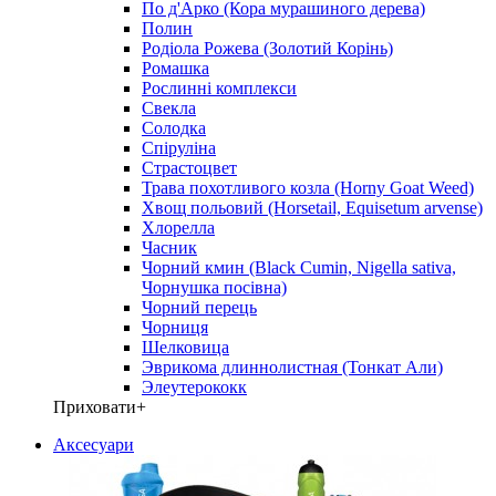
По д'Арко (Кора мурашиного дерева)
Полин
Родіола Рожева (Золотий Корінь)
Ромашка
Рослинні комплекси
Свекла
Солодка
Спіруліна
Страстоцвет
Трава похотливого козла (Horny Goat Weed)
Хвощ польовий (Horsetail, Equisetum arvense)
Хлорелла
Часник
Чорний кмин (Black Cumin, Nigella sativa,
Чорнушка посівна)
Чорний перець
Чорниця
Шелковица
Эврикома длиннолистная (Тонкат Али)
Элеутерококк
Приховати
+
Аксесуари