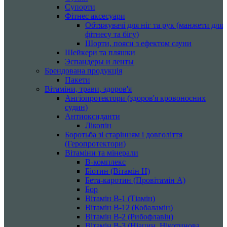
Супорти
Фітнес аксесуари
Обтяжувачі для ніг та рук (манжети для
фітнесу та бігу)
Шорти, пояси з ефектом сауни
Шейкери та пляшки
Эспандеры и ленты
Брендована продукція
Пакети
Вітаміни, трави, здоров'я
Ангіопротектори (здоров'я кровоносних
судин)
Антиоксиданти
Лікопін
Боротьба зі старінням і довголіття
(Геропротектори)
Вітаміни та мінерали
B-комплекс
Біотин (Вітамін H)
Бета-каротин (Провітамін А)
Бор
Вітамін B-1 (Тіамін)
Вітамін B-12 (Кобаламін)
Вітамін B-2 (Рибофлавін)
Вітамін B-3 (Ніацин, Нікотинова