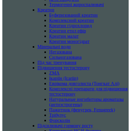
Термогенні жироспалювачі
Креатин
Буферизований креатин
Комплексний креатин
Креатин гідрохлорид
Креатин етил ефір
Креатин малат
Креатин моногідрат
Мінеральні води
Негазована
Сильногазована
Під час тренування
Підвищення тестостерону
ZMA
Ікаріїн (Icariin)
Еврікома довголиста (Тонгкат Алі)
Комплексні препарати для підвищення
тестостерону
Натуральные ингибиторы ароматазы
(антиэстрогены)
Пажитник (фенугрек, Fenugreek)
Трібулус
Форсколін
Підсилювачі гормону росту
Комплексні HGH-бустери