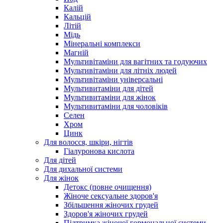
Калій
Кальцій
Літій
Мідь
Мінеральні комплекси
Магній
Мультивітаміни для вагітних та годуючих
Мультивітаміни для літніх людей
Мультивітаміни універсальні
Мультивитаміни для дітей
Мультивитаміни для жінок
Мультивитаміни для чоловіків
Селен
Хром
Цинк
Для волосся, шкіри, нігтів
Гіалуронова кислота
Для дітей
Для дихальної системи
Для жінок
Детокс (повне очищення)
Жіноче сексуальне здоров'я
Збільшення жіночих грудей
Здоров'я жіночих грудей
Підтримка жіночої гормональної системи