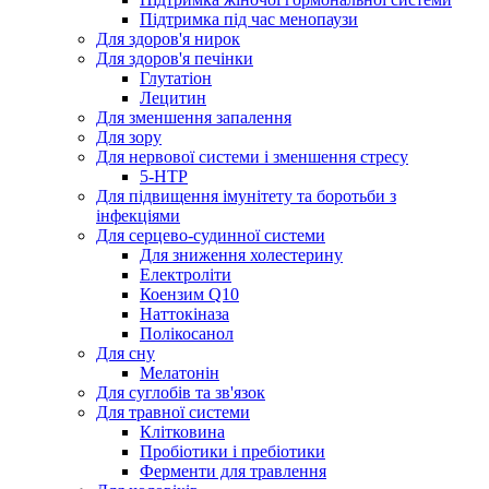
Підтримка під час менопаузи
Для здоров'я нирок
Для здоров'я печінки
Глутатіон
Лецитин
Для зменшення запалення
Для зору
Для нервової системи і зменшення стресу
5-HTP
Для підвищення імунітету та боротьби з
інфекціями
Для серцево-судинної системи
Для зниження холестерину
Електроліти
Коензим Q10
Наттокіназа
Полікосанол
Для сну
Мелатонін
Для суглобів та зв'язок
Для травної системи
Клітковина
Пробіотики і пребіотики
Ферменти для травлення