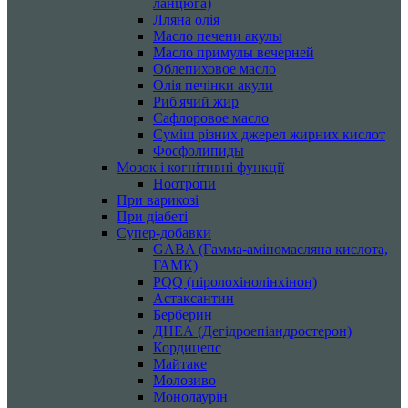
ланцюга)
Лляна олія
Масло печени акулы
Масло примулы вечерней
Облепиховое масло
Олія печінки акули
Риб'ячий жир
Сафлоровое масло
Суміш різних джерел жирних кислот
Фосфолипиды
Мозок і когнітивні функції
Ноотропи
При варикозі
При діабеті
Супер-добавки
GABA (Гамма-аміномасляна кислота,
ГАМК)
PQQ (піролохінолінхінон)
Астаксантин
Берберин
ДНЕА (Дегідроепіандростерон)
Кордицепс
Майтаке
Молозиво
Монолаурін