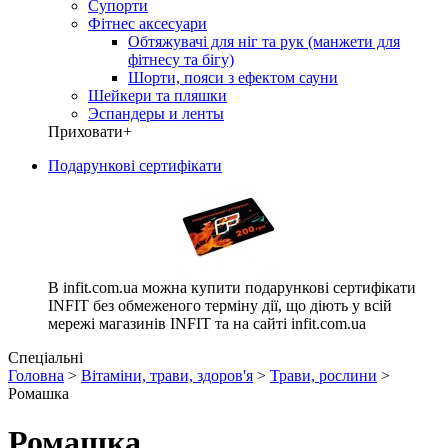
Супорти
Фітнес аксесуари
Обтяжувачі для ніг та рук (манжети для
фітнесу та бігу)
Шорти, пояси з ефектом сауни
Шейкери та пляшки
Эспандеры и ленты
Приховати
+
Подарункові сертифікати
В infit.com.ua можна купити подарункові сертифікати
INFIT без обмеженого терміну дії, що діють у всій
мережі магазинів INFIT та на сайті infit.com.ua
Спеціальні
Головна
>
Вітаміни, трави, здоров'я
>
Трави, рослини
>
Ромашка
Ромашка