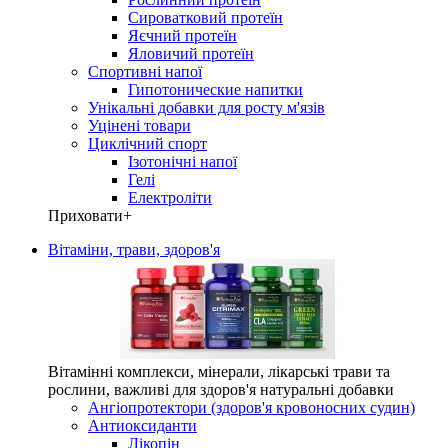
Сироватковий протеїн
Яєчний протеїн
Яловичий протеїн
Спортивні напої
Гипотонические напитки
Унікальні добавки для росту м'язів
Уцінені товари
Циклічний спорт
Ізотонічні напої
Гелі
Електроліти
Приховати
+
Вітаміни, трави, здоров'я
Вітамінні комплекси, мінерали, лікарські трави та
рослини, важливі для здоров'я натуральні добавки
Ангіопротектори (здоров'я кровоносних судин)
Антиоксиданти
Лікопін