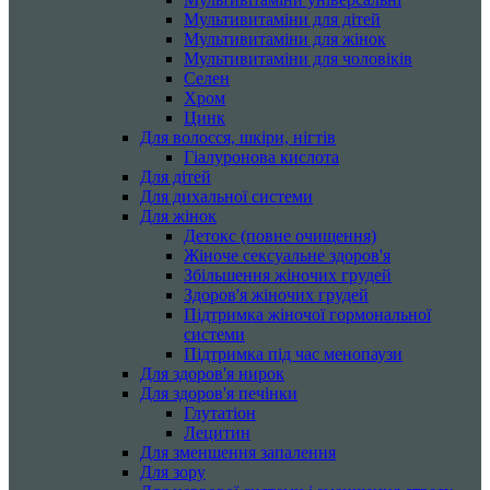
Мультивитаміни для дітей
Мультивитаміни для жінок
Мультивитаміни для чоловіків
Селен
Хром
Цинк
Для волосся, шкіри, нігтів
Гіалуронова кислота
Для дітей
Для дихальної системи
Для жінок
Детокс (повне очищення)
Жіноче сексуальне здоров'я
Збільшення жіночих грудей
Здоров'я жіночих грудей
Підтримка жіночої гормональної
системи
Підтримка під час менопаузи
Для здоров'я нирок
Для здоров'я печінки
Глутатіон
Лецитин
Для зменшення запалення
Для зору