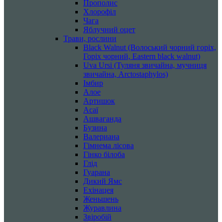
Прополис
Хлорофіл
Чага
Яблучний оцет
Трави, рослини
Black Walnut (Волоський чорний горіх,
Горіх чорний, Eastern black walnut)
Uva Ursi (Туляня звичайна, мучниця
звичайна, Arctostaphylos)
Імбир
Алое
Артишок
Асаї
Ашваганда
Бузина
Валериана
Гімнема лісова
Гінко білоба
Глід
Гуарана
Дикий Ямс
Ехінацея
Женьшень
Журавлина
Звіробій