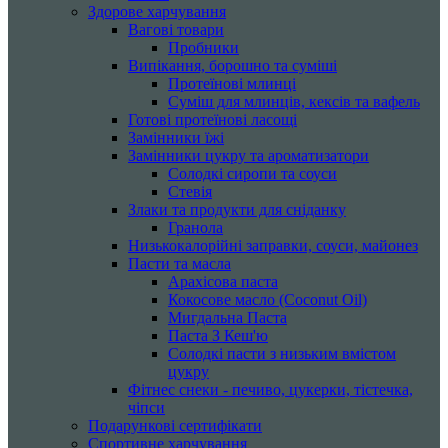
Здорове харчування
Вагові товари
Пробники
Випікання, борошно та суміші
Протеїнові млинці
Суміш для млинців, кексів та вафель
Готові протеїнові ласощі
Замінники їжі
Замінники цукру та ароматизатори
Солодкі сиропи та соуси
Стевія
Злаки та продукти для сніданку
Гранола
Низькокалорійні заправки, соуси, майонез
Пасти та масла
Арахісова паста
Кокосове масло (Coconut Oil)
Мигдальна Паста
Паста З Кеш'ю
Солодкі пасти з низьким вмістом
цукру
Фітнес снеки - печиво, цукерки, тістечка,
чіпси
Подарункові сертифікати
Спортивне харчування