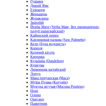
Гуарана
Дикий Ямс
Ехінацея
Женьшень
Журавлина
Звіробій
Йерба Мате (Yerba Mate, Ilex paraguariensis,
падуб парагвайский)
Кайенский перец
Карликовая пальма (Saw Palmetto)
Келп (Бура водорість)
Кориця
Котячий кіготь
Кропива
Кульбаба (Dandelion)
Куркума
Лимонник китайский
Лопух
Мака перуанская (Maca)
Муїра Пуама (Катуаба)
Мукуна жгучая (Mucuna Pruriens)
Ноні
Олива
Орегано
Пажитник