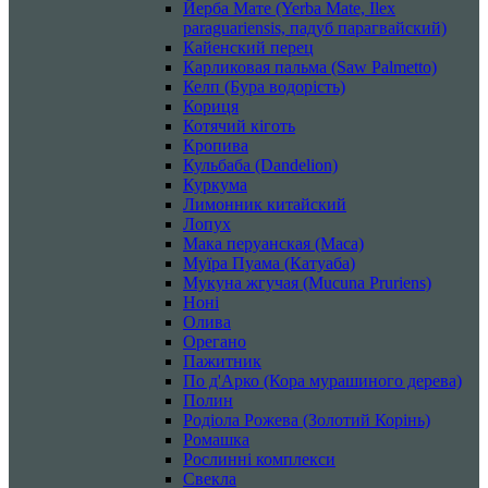
Йерба Мате (Yerba Mate, Ilex
paraguariensis, падуб парагвайский)
Кайенский перец
Карликовая пальма (Saw Palmetto)
Келп (Бура водорість)
Кориця
Котячий кіготь
Кропива
Кульбаба (Dandelion)
Куркума
Лимонник китайский
Лопух
Мака перуанская (Maca)
Муїра Пуама (Катуаба)
Мукуна жгучая (Mucuna Pruriens)
Ноні
Олива
Орегано
Пажитник
По д'Арко (Кора мурашиного дерева)
Полин
Родіола Рожева (Золотий Корінь)
Ромашка
Рослинні комплекси
Свекла