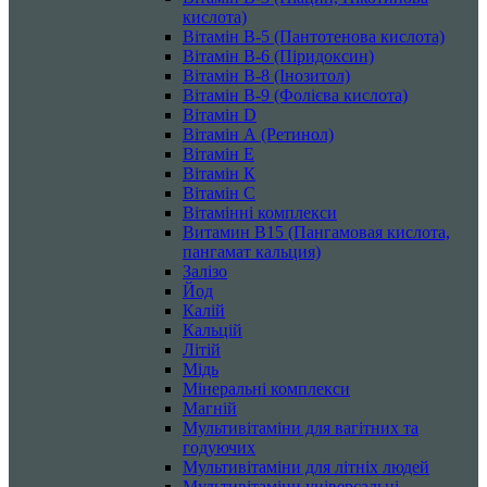
кислота)
Вітамін B-5 (Пантотенова кислота)
Вітамін B-6 (Піридоксин)
Вітамін B-8 (Інозитол)
Вітамін B-9 (Фолієва кислота)
Вітамін D
Вітамін А (Ретинол)
Вітамін Е
Вітамін К
Вітамін С
Вітамінні комплекси
Витамин B15 (Пангамовая кислота,
пангамат кальция)
Залізо
Йод
Калій
Кальцій
Літій
Мідь
Мінеральні комплекси
Магній
Мультивітаміни для вагітних та
годуючих
Мультивітаміни для літніх людей
Мультивітаміни універсальні