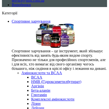
service@infit.com.ua
Виробники
Категорії
Спортивне харчування
Спортивне харчування – це інструмент, який збільшує
ефективність від занять будь-яким видом спорту.
Призначено не тільки для професійних спортсменів, але
і для всіх, хто вимагає від свого організму чогось
більшого, ніж сидіння в кріслі офісу і лежання на дивані.
Амінокислоти та BCAA
BCAA
HMB (Гідроксиметилбутират)
Аргінін
Бета-аланін
Глютамін
Комплексні амінокислоти
Лізин
Лейцин