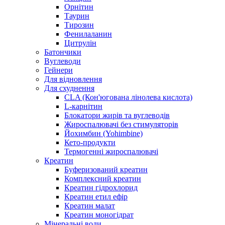
Орнітин
Таурин
Тирозин
Фенилаланин
Цитрулін
Батончики
Вуглеводи
Гейнери
Для відновлення
Для схуднення
CLA (Кон'югована лінолева кислота)
L-карнітин
Блокатори жирів та вуглеводів
Жироспалювачі без стимуляторів
Йохимбин (Yohimbine)
Кето-продукти
Термогенні жироспалювачі
Креатин
Буферизований креатин
Комплексний креатин
Креатин гідрохлорид
Креатин етил ефір
Креатин малат
Креатин моногідрат
Мінеральні води