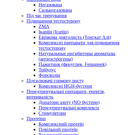
Негазована
Сильногазована
Під час тренування
Підвищення тестостерону
ZMA
Ікаріїн (Icariin)
Еврікома довголиста (Тонгкат Алі)
Комплексні препарати для підвищення
тестостерону
Натуральные ингибиторы ароматазы
(антиэстрогены)
Пажитник (фенугрек, Fenugreek)
Трібулус
Форсколін
Підсилювачі гормону росту
Комплексні HGH-бустери
Передтренувальні препарати, енергія,
витривалість
Донатори азоту (NO бустери)
Передтренувальні комплекси
Стимулятори
Протеїни
Комплексний протеїн
Повільний протеїн
Рослинний протеїн