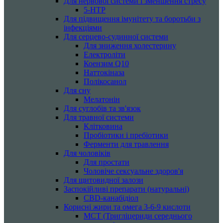
Для нервової системи і зменшення стресу
5-HTP
Для підвищення імунітету та боротьби з
інфекціями
Для серцево-судинної системи
Для зниження холестерину
Електроліти
Коензим Q10
Наттокіназа
Полікосанол
Для сну
Мелатонін
Для суглобів та зв'язок
Для травної системи
Клітковина
Пробіотики і пребіотики
Ферменти для травлення
Для чоловіків
Для простати
Чоловіче сексуальне здоров'я
Для щитовидної залози
Заспокійливі препарати (натуральні)
CBD-канабідіол
Корисні жири та омега 3-6-9 кислоти
MCT (Тригліцериди середнього