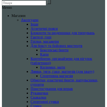
Меню
Магазин
Аксесуари
Інше
Атлетичні пояси
Блокноти та щоденники для тренувань
Гантелі, гирі
Грілки, масажери
Для боксу та бойових мистецтв
Боксерські бинти
Капи
Контейнери, органайзери для пігулок
(таблетниці)
Килимки, мати
Лямки, тяги, гаки, магнезія (для хвату)
Спортивна магнезія
Обмотки, еластичні бинти, напульсники,
супорти
Пристосування для вправ
Рукавички
Скакалки
Спортивні сумки
Сумки