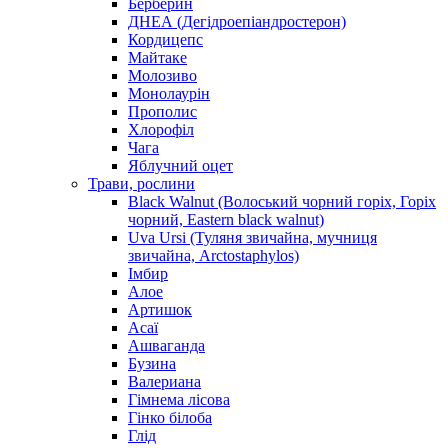
Берберин
ДНЕА (Дегідроепіандростерон)
Кордицепс
Майтаке
Молозиво
Монолаурін
Прополис
Хлорофіл
Чага
Яблучний оцет
Трави, рослини
Black Walnut (Волоський чорний горіх, Горіх
чорний, Eastern black walnut)
Uva Ursi (Туляня звичайна, мучниця
звичайна, Arctostaphylos)
Імбир
Алое
Артишок
Асаї
Ашваганда
Бузина
Валериана
Гімнема лісова
Гінко білоба
Глід