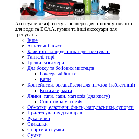
Аксесуари для фітнесу - шейкери для протеїну, пляшка
для води та BCAA, гумки та інші аксесуари для
тренувань
Інше
Атлетичні пояси
Блокноти та щоденники для тренувань
Гантелі, гирі
Грілки, масажери
Для боксу та бойових мистецтв
Боксерські бинти
Капи
Контейнери, органайзери для пігулок (таблетниці)
Килимки, мати
Лямки, тяги, гаки, магнезія (для хвату)
Спортивна магнезія
Обмотки, еластичні бинти, напульсники, супорти
Пристосування для вправ
Рукавички
Скакалки
Спортивні сумки
Сумки