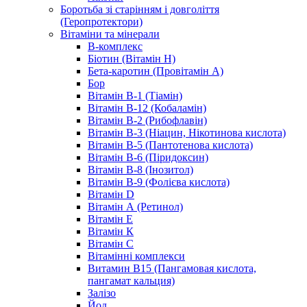
Боротьба зі старінням і довголіття
(Геропротектори)
Вітаміни та мінерали
B-комплекс
Біотин (Вітамін H)
Бета-каротин (Провітамін А)
Бор
Вітамін B-1 (Тіамін)
Вітамін B-12 (Кобаламін)
Вітамін B-2 (Рибофлавін)
Вітамін B-3 (Ніацин, Нікотинова кислота)
Вітамін B-5 (Пантотенова кислота)
Вітамін B-6 (Піридоксин)
Вітамін B-8 (Інозитол)
Вітамін B-9 (Фолієва кислота)
Вітамін D
Вітамін А (Ретинол)
Вітамін Е
Вітамін К
Вітамін С
Вітамінні комплекси
Витамин B15 (Пангамовая кислота,
пангамат кальция)
Залізо
Йод