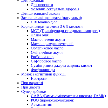
Для чоловіків
Для простати
Чоловіче сексуальне здоров'я
Для щитовидної залози
Заспокійливі препарати (натуральні)
CBD-канабідіол
Корисні жири та омега 3-6-9 кислоти
MCT (Тригліцериди середнього ланцюга)
Лляна олія
Масло печени акулы
Масло примулы вечерней
Облепиховое масло
Олія печінки акули
Риб'ячий жир
Сафлоровое масло
Суміш різних джерел жирних кислот
Фосфолипиды
Мозок і когнітивні функції
Ноотропи
При варикозі
При діабеті
Супер-добавки
GABA (Гамма-аміномасляна кислота, ГАМК)
PQQ (піролохінолінхінон)
Астаксантин