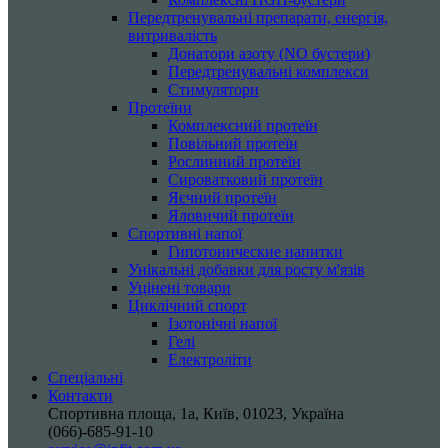
Передтренувальні препарати, енергія,
витривалість
Донатори азоту (NO бустери)
Передтренувальні комплекси
Стимулятори
Протеїни
Комплексний протеїн
Повільний протеїн
Рослинний протеїн
Сироватковий протеїн
Яєчний протеїн
Яловичий протеїн
Спортивні напої
Гипотонические напитки
Унікальні добавки для росту м'язів
Уцінені товари
Циклічний спорт
Ізотонічні напої
Гелі
Електроліти
Спеціальні
Контакти
Спортивна площа, 1a, Київ, 01023, Україна
(066)-685-91-10