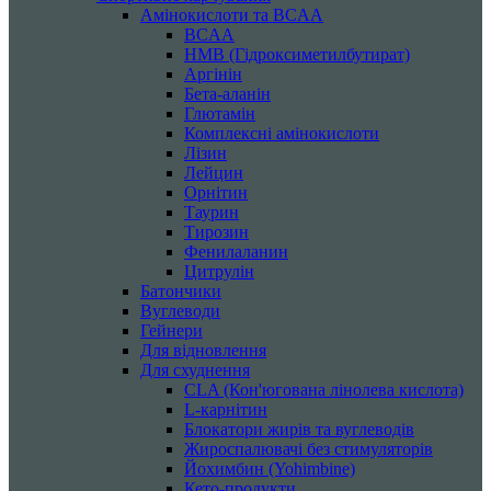
Амінокислоти та BCAA
BCAA
HMB (Гідроксиметилбутират)
Аргінін
Бета-аланін
Глютамін
Комплексні амінокислоти
Лізин
Лейцин
Орнітин
Таурин
Тирозин
Фенилаланин
Цитрулін
Батончики
Вуглеводи
Гейнери
Для відновлення
Для схуднення
CLA (Кон'югована лінолева кислота)
L-карнітин
Блокатори жирів та вуглеводів
Жироспалювачі без стимуляторів
Йохимбин (Yohimbine)
Кето-продукти