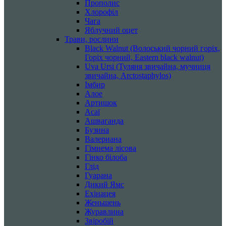
Прополис
Хлорофіл
Чага
Яблучний оцет
Трави, рослини
Black Walnut (Волоський чорний горіх,
Горіх чорний, Eastern black walnut)
Uva Ursi (Туляня звичайна, мучниця
звичайна, Arctostaphylos)
Імбир
Алое
Артишок
Асаї
Ашваганда
Бузина
Валериана
Гімнема лісова
Гінко білоба
Глід
Гуарана
Дикий Ямс
Ехінацея
Женьшень
Журавлина
Звіробій