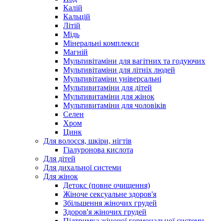
Калій
Кальцій
Літій
Мідь
Мінеральні комплекси
Магній
Мультивітаміни для вагітних та годуючих
Мультивітаміни для літніх людей
Мультивітаміни універсальні
Мультивитаміни для дітей
Мультивитаміни для жінок
Мультивитаміни для чоловіків
Селен
Хром
Цинк
Для волосся, шкіри, нігтів
Гіалуронова кислота
Для дітей
Для дихальної системи
Для жінок
Детокс (повне очищення)
Жіноче сексуальне здоров'я
Збільшення жіночих грудей
Здоров'я жіночих грудей
Підтримка жіночої гормональної системи