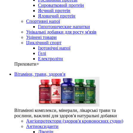
Сироватковий протеїн
Яєчний протеїн
Яловичий протеїн
Спортивні напої
Гипотонические напитки
Унікальні добавки для росту м'язів
Уцінені товари
Циклічний спорт
Ізотонічні напої
Гелі
Електроліти
Приховати
+
Вітаміни, трави, здоров'я
Вітамінні комплекси, мінерали, лікарські трави та
рослини, важливі для здоров'я натуральні добавки
Ангіопротектори (здоров'я кровоносних судин)
Антиоксиданти
Лікопін