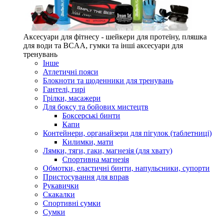
Аксесуари для фітнесу - шейкери для протеїну, пляшка
для води та BCAA, гумки та інші аксесуари для
тренувань
Інше
Атлетичні пояси
Блокноти та щоденники для тренувань
Гантелі, гирі
Грілки, масажери
Для боксу та бойових мистецтв
Боксерські бинти
Капи
Контейнери, органайзери для пігулок (таблетниці)
Килимки, мати
Лямки, тяги, гаки, магнезія (для хвату)
Спортивна магнезія
Обмотки, еластичні бинти, напульсники, супорти
Пристосування для вправ
Рукавички
Скакалки
Спортивні сумки
Сумки