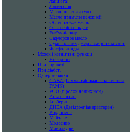
ланцюга)
Лляна олія
Масло печени акулы
Масло примулы вечерней
Облепиховое масло
Олія печінки акули
Риб'ячий жир
Сафлоровое масло
Суміш різних джерел жирних кислот
Фосфолипиды
Мозок і когнітивні функції
Ноотропи
При варикозі
При діабеті
Супер-добавки
GABA (Гамма-аміномасляна кислота,
ГАМК)
PQQ (піролохінолінхінон)
Астаксантин
Берберин
ДНЕА (Дегідроепіандростерон)
Кордицепс
Майтаке
Молозиво
Монолаурін