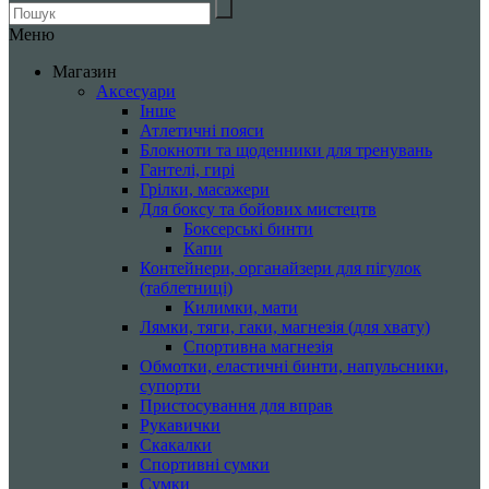
Меню
Магазин
Аксесуари
Інше
Атлетичні пояси
Блокноти та щоденники для тренувань
Гантелі, гирі
Грілки, масажери
Для боксу та бойових мистецтв
Боксерські бинти
Капи
Контейнери, органайзери для пігулок
(таблетниці)
Килимки, мати
Лямки, тяги, гаки, магнезія (для хвату)
Спортивна магнезія
Обмотки, еластичні бинти, напульсники,
супорти
Пристосування для вправ
Рукавички
Скакалки
Спортивні сумки
Сумки