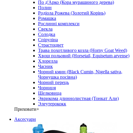
По д'Арко (Кора мурашиного дерева)
Полин
Родіола Рожева (Золотий Корінь)
Ромашка
Рослинні комплекси
Свекла
Солодка
Спіруліна
Страстоцвет
Трава похотливого козла (Horny Goat Weed)
Хвощ польовий (Horsetail, Equisetum arvense)
Хлорелла
Часник
Чорний кмин (Black Cumin, Nigella sativa,
Чорнушка посівна)
Чорний перець
Чорниця
Шелковица
Эврикома длиннолистная (Тонкат Али)
Элеутерококк
Приховати
+
Аксесуари