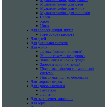
Мультивитаміни для дітей
Мультивитаміни для жінок
Мультивитаміни для чоловіків
Селен
Хром
Цинк
Для волосся, шкіри, нігтів
Гіалуронова кислота
Для дітей
Для дихальної системи
Для жінок
Детокс (повне очищення)
Жіноче сексуальне здоров'я
Збільшення жіночих грудей
Здоров'я жіночих грудей
Підтримка жіночої гормональної
системи
Підтримка під час менопаузи
Для здоров'я нирок
Для здоров'я печінки
Глутатіон
Лецитин
Для зменшення запалення
Для зору