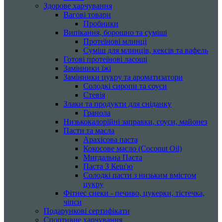
Здорове харчування
Вагові товари
Пробники
Випікання, борошно та суміші
Протеїнові млинці
Суміш для млинців, кексів та вафель
Готові протеїнові ласощі
Замінники їжі
Замінники цукру та ароматизатори
Солодкі сиропи та соуси
Стевія
Злаки та продукти для сніданку
Гранола
Низькокалорійні заправки, соуси, майонез
Пасти та масла
Арахісова паста
Кокосове масло (Coconut Oil)
Мигдальна Паста
Паста З Кеш'ю
Солодкі пасти з низьким вмістом
цукру
Фітнес снеки - печиво, цукерки, тістечка,
чіпси
Подарункові сертифікати
Спортивне харчування