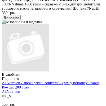
100% Natural, 1000 грам – справжню знахідку для любителів
горіхового масла та здорового харчування! Що таке 7Nutriti..
330 грн.
В улюблені
Порівняти
AllNutrition - Знежирений горіховий крем у порошку Peanut
Powder, 200 грам
AllNutrition
text_sku
..
150 грн.