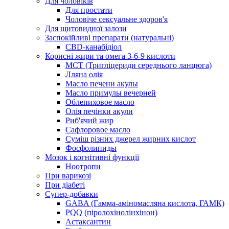
Для чоловіків
Для простати
Чоловіче сексуальне здоров'я
Для щитовидної залози
Заспокійливі препарати (натуральні)
CBD-канабідіол
Корисні жири та омега 3-6-9 кислоти
MCT (Тригліцериди середнього ланцюга)
Лляна олія
Масло печени акулы
Масло примулы вечерней
Облепиховое масло
Олія печінки акули
Риб'ячий жир
Сафлоровое масло
Суміш різних джерел жирних кислот
Фосфолипиды
Мозок і когнітивні функції
Ноотропи
При варикозі
При діабеті
Супер-добавки
GABA (Гамма-аміномасляна кислота, ГАМК)
PQQ (піролохінолінхінон)
Астаксантин