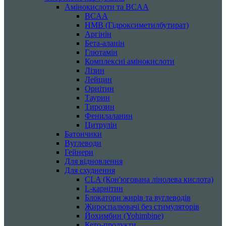
Амінокислоти та BCAA
BCAA
HMB (Гідроксиметилбутират)
Аргінін
Бета-аланін
Глютамін
Комплексні амінокислоти
Лізин
Лейцин
Орнітин
Таурин
Тирозин
Фенилаланин
Цитрулін
Батончики
Вуглеводи
Гейнери
Для відновлення
Для схуднення
CLA (Кон'югована лінолева кислота)
L-карнітин
Блокатори жирів та вуглеводів
Жироспалювачі без стимуляторів
Йохимбин (Yohimbine)
Кето-продукти