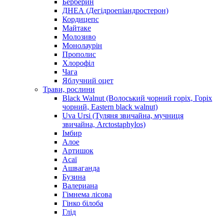
Берберин
ДНЕА (Дегідроепіандростерон)
Кордицепс
Майтаке
Молозиво
Монолаурін
Прополис
Хлорофіл
Чага
Яблучний оцет
Трави, рослини
Black Walnut (Волоський чорний горіх, Горіх
чорний, Eastern black walnut)
Uva Ursi (Туляня звичайна, мучниця
звичайна, Arctostaphylos)
Імбир
Алое
Артишок
Асаї
Ашваганда
Бузина
Валериана
Гімнема лісова
Гінко білоба
Глід