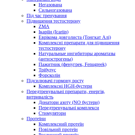
Негазована
Сильногазована
Під час тренування
Підвищення тестостерону
ZMA
Ікаріїн (Icariin)
Еврікома довголиста (Тонгкат Алі)
Комплексні препарати для підвищення
тестостерону
Натуральные ингибиторы ароматазы
(антиэстрогены)
Пажитник (фенугрек, Fenugreek)
Трібулус
Форсколін
Підсилювачі гормону росту
Комплексні HGH-бустери
Передтренувальні препарати, енергія,
витривалість
Донатори азоту (NO бустери)
Передтренувальні комплекси
Стимулятори
Протеїни
Комплексний протеїн
Повільний протеїн
Рослинний протеїн