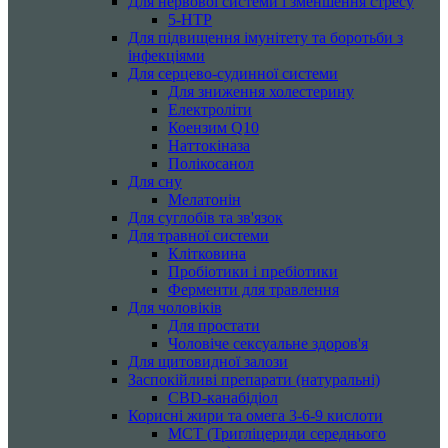
Для нервової системи і зменшення стресу
5-HTP
Для підвищення імунітету та боротьби з
інфекціями
Для серцево-судинної системи
Для зниження холестерину
Електроліти
Коензим Q10
Наттокіназа
Полікосанол
Для сну
Мелатонін
Для суглобів та зв'язок
Для травної системи
Клітковина
Пробіотики і пребіотики
Ферменти для травлення
Для чоловіків
Для простати
Чоловіче сексуальне здоров'я
Для щитовидної залози
Заспокійливі препарати (натуральні)
CBD-канабідіол
Корисні жири та омега 3-6-9 кислоти
MCT (Тригліцериди середнього