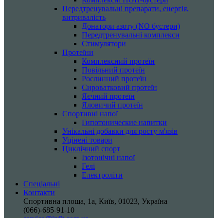
Передтренувальні препарати, енергія,
витривалість
Донатори азоту (NO бустери)
Передтренувальні комплекси
Стимулятори
Протеїни
Комплексний протеїн
Повільний протеїн
Рослинний протеїн
Сироватковий протеїн
Яєчний протеїн
Яловичий протеїн
Спортивні напої
Гипотонические напитки
Унікальні добавки для росту м'язів
Уцінені товари
Циклічний спорт
Ізотонічні напої
Гелі
Електроліти
Спеціальні
Контакти
Спортивна площа, 1a, Київ, 01023, Україна
(066)-685-91-10