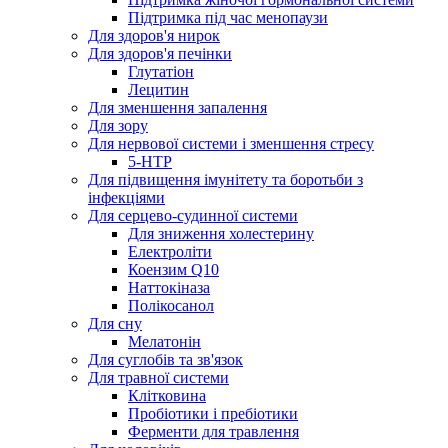
Підтримка під час менопаузи
Для здоров'я нирок
Для здоров'я печінки
Глутатіон
Лецитин
Для зменшення запалення
Для зору
Для нервової системи і зменшення стресу
5-HTP
Для підвищення імунітету та боротьби з
інфекціями
Для серцево-судинної системи
Для зниження холестерину
Електроліти
Коензим Q10
Наттокіназа
Полікосанол
Для сну
Мелатонін
Для суглобів та зв'язок
Для травної системи
Клітковина
Пробіотики і пребіотики
Ферменти для травлення