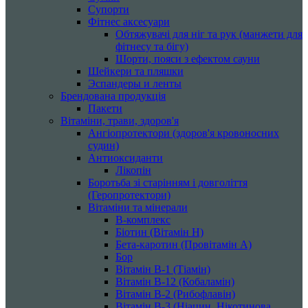
Супорти
Фітнес аксесуари
Обтяжувачі для ніг та рук (манжети для
фітнесу та бігу)
Шорти, пояси з ефектом сауни
Шейкери та пляшки
Эспандеры и ленты
Брендована продукція
Пакети
Вітаміни, трави, здоров'я
Ангіопротектори (здоров'я кровоносних
судин)
Антиоксиданти
Лікопін
Боротьба зі старінням і довголіття
(Геропротектори)
Вітаміни та мінерали
B-комплекс
Біотин (Вітамін H)
Бета-каротин (Провітамін А)
Бор
Вітамін B-1 (Тіамін)
Вітамін B-12 (Кобаламін)
Вітамін B-2 (Рибофлавін)
Вітамін B-3 (Ніацин, Нікотинова