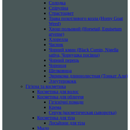
Солодка
Спіруліна
Страстоцвет
Трава похотливого козла (Horny Goat
Weed)
Хвощ польовий (Horsetail, Equisetum
arvense)
Хлорелла
Часник
Чорний кмин (Black Cumin, Nigella
sativa, Чорнушка посівна)
Чорний перець
Чорниця
Шелковица
Эврикома длиннолистная (Тонкат Али)
Элеутерококк
Гігієна та косметика
Косметика для волос
Косметика для обличчя
Гігієнічні помади
Крема
Серум (косметическая сыворотка)
Косметика для тіла
Лосьйони для тіла
Мыло