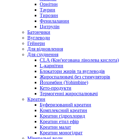
Орнітин
Таурин
Тирозин
Фенилаланин
Цитрулін
Батончики
Вуглеводи
Гейнери
Для відновлення
Для схуднення
CLA (Кон'югована лінолева кислота)
L-карнітин
Блокатори жирів та вуглеводів
Жироспалювачі без стимуляторів
Йохимбин (Yohimbine)
Кето-продукти
Термогенні жироспалювачі
Креатин
Буферизований креатин
Комплексний креатин
Креатин гідрохлорид
Креатин етил ефір
Креатин малат
Креатин моногідрат
Мінеральні води