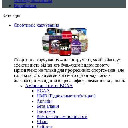
service@infit.com.ua
Виробники
Категорії
Спортивне харчування
Спортивне харчування – це інструмент, який збільшує
ефективність від занять будь-яким видом спорту.
Призначено не тільки для професійних спортсменів, але
і для всіх, хто вимагає від свого організму чогось
більшого, ніж сидіння в кріслі офісу і лежання на дивані.
Амінокислоти та BCAA
BCAA
HMB (Гідроксиметилбутират)
Аргінін
Бета-аланін
Глютамін
Комплексні амінокислоти
Лізин
Лейцин