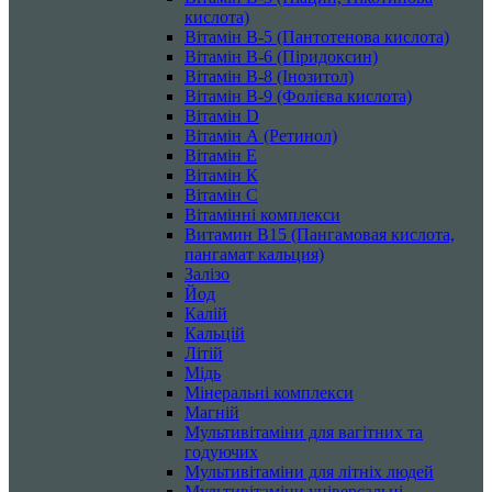
кислота)
Вітамін B-5 (Пантотенова кислота)
Вітамін B-6 (Піридоксин)
Вітамін B-8 (Інозитол)
Вітамін B-9 (Фолієва кислота)
Вітамін D
Вітамін А (Ретинол)
Вітамін Е
Вітамін К
Вітамін С
Вітамінні комплекси
Витамин B15 (Пангамовая кислота,
пангамат кальция)
Залізо
Йод
Калій
Кальцій
Літій
Мідь
Мінеральні комплекси
Магній
Мультивітаміни для вагітних та
годуючих
Мультивітаміни для літніх людей
Мультивітаміни універсальні