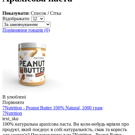
Показувати:
Список
/
Сітка
Відображати:
Порівняння товарів (0)
В улюблені
Порівняти
7Nutrition - Peanut Butter 100% Natural, 1000 грам
7Nutrition
text_sku
100% натуральна арахісова паста. Ви коли-небудь мріяли про
продукт, який поєднує в собі натуральність, смак та користь
для здоров'я? Представляємо вам 7Nutrition - Peanut Butter