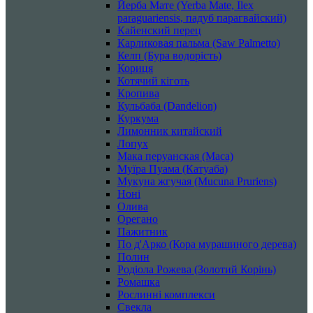
Йерба Мате (Yerba Mate, Ilex
paraguariensis, падуб парагвайский)
Кайенский перец
Карликовая пальма (Saw Palmetto)
Келп (Бура водорість)
Кориця
Котячий кіготь
Кропива
Кульбаба (Dandelion)
Куркума
Лимонник китайский
Лопух
Мака перуанская (Maca)
Муїра Пуама (Катуаба)
Мукуна жгучая (Mucuna Pruriens)
Ноні
Олива
Орегано
Пажитник
По д'Арко (Кора мурашиного дерева)
Полин
Родіола Рожева (Золотий Корінь)
Ромашка
Рослинні комплекси
Свекла