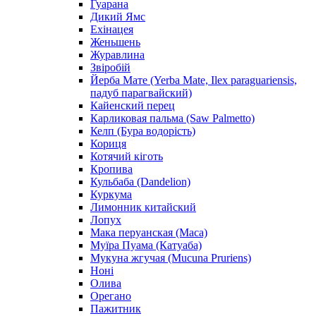
Гуарана
Дикий Ямс
Ехінацея
Женьшень
Журавлина
Звіробій
Йерба Мате (Yerba Mate, Ilex paraguariensis,
падуб парагвайский)
Кайенский перец
Карликовая пальма (Saw Palmetto)
Келп (Бура водорість)
Кориця
Котячий кіготь
Кропива
Кульбаба (Dandelion)
Куркума
Лимонник китайский
Лопух
Мака перуанская (Maca)
Муїра Пуама (Катуаба)
Мукуна жгучая (Mucuna Pruriens)
Ноні
Олива
Орегано
Пажитник