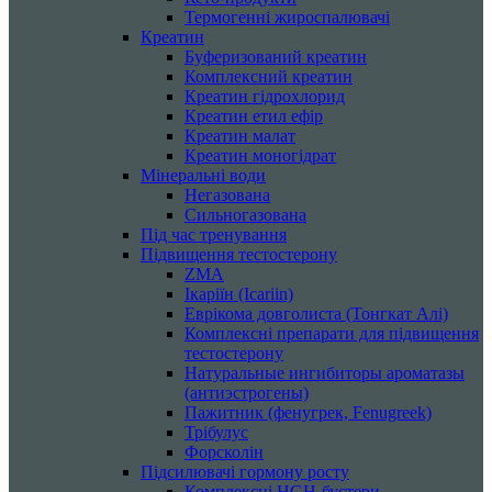
Термогенні жироспалювачі
Креатин
Буферизований креатин
Комплексний креатин
Креатин гідрохлорид
Креатин етил ефір
Креатин малат
Креатин моногідрат
Мінеральні води
Негазована
Сильногазована
Під час тренування
Підвищення тестостерону
ZMA
Ікаріїн (Icariin)
Еврікома довголиста (Тонгкат Алі)
Комплексні препарати для підвищення
тестостерону
Натуральные ингибиторы ароматазы
(антиэстрогены)
Пажитник (фенугрек, Fenugreek)
Трібулус
Форсколін
Підсилювачі гормону росту
Комплексні HGH-бустери