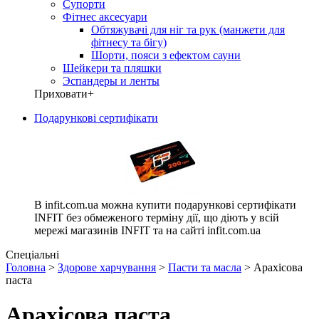
Супорти
Фітнес аксесуари
Обтяжувачі для ніг та рук (манжети для
фітнесу та бігу)
Шорти, пояси з ефектом сауни
Шейкери та пляшки
Эспандеры и ленты
Приховати
+
Подарункові сертифікати
В infit.com.ua можна купити подарункові сертифікати
INFIT без обмеженого терміну дії, що діють у всій
мережі магазинів INFIT та на сайті infit.com.ua
Спеціальні
Головна
>
Здорове харчування
>
Пасти та масла
> Арахісова
паста
Арахісова паста