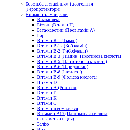
Боротьба зі старінням і довголіття
(Геропротектори)
Вітаміни та мінерали
B-комплекс
Біотин (Вітамін H)
Бета-каротин (Провітамін А)
Бор
Вітамін B-1 (Тіамін)
Вітамін B-12 (Кобаламін)
Вітамін B-2 (Рибофлавін)
Вітамін B-3 (Ніацин, Нікотинова кислота)
Вітамін B-5 (Пантотенова кислота)
Вітамін B-6 (Піридоксин)
Вітамін B-8 (Інозитол)
Вітамін B-9 (Фолієва кислота)
Вітамін D
Вітамін А (Ретинол)
Вітамін Е
Вітамін К
Вітамін С
Вітамінні комплекси
Витамин B15 (Пангамовая кислота,
пангамат кальция)
Залізо
Йод