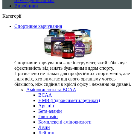
service@infit.com.ua
Виробники
Категорії
Спортивне харчування
Спортивне харчування – це інструмент, який збільшує
ефективність від занять будь-яким видом спорту.
Призначено не тільки для професійних спортсменів, але
і для всіх, хто вимагає від свого організму чогось
більшого, ніж сидіння в кріслі офісу і лежання на дивані.
Амінокислоти та BCAA
BCAA
HMB (Гідроксиметилбутират)
Аргінін
Бета-аланін
Глютамін
Комплексні амінокислоти
Лізин
Лейцин