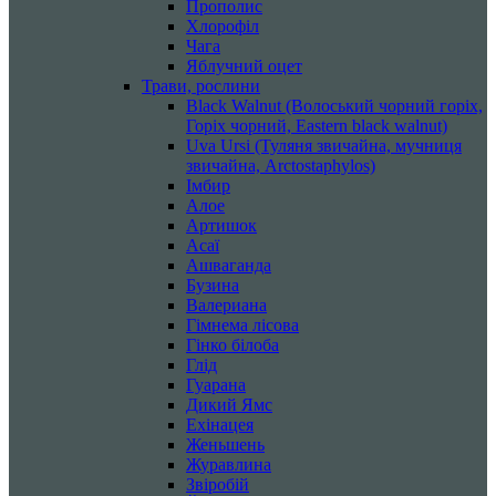
Прополис
Хлорофіл
Чага
Яблучний оцет
Трави, рослини
Black Walnut (Волоський чорний горіх,
Горіх чорний, Eastern black walnut)
Uva Ursi (Туляня звичайна, мучниця
звичайна, Arctostaphylos)
Імбир
Алое
Артишок
Асаї
Ашваганда
Бузина
Валериана
Гімнема лісова
Гінко білоба
Глід
Гуарана
Дикий Ямс
Ехінацея
Женьшень
Журавлина
Звіробій