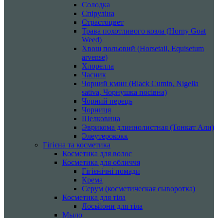
Солодка
Спіруліна
Страстоцвет
Трава похотливого козла (Horny Goat
Weed)
Хвощ польовий (Horsetail, Equisetum
arvense)
Хлорелла
Часник
Чорний кмин (Black Cumin, Nigella
sativa, Чорнушка посівна)
Чорний перець
Чорниця
Шелковица
Эврикома длиннолистная (Тонкат Али)
Элеутерококк
Гігієна та косметика
Косметика для волос
Косметика для обличчя
Гігієнічні помади
Крема
Серум (косметическая сыворотка)
Косметика для тіла
Лосьйони для тіла
Мыло