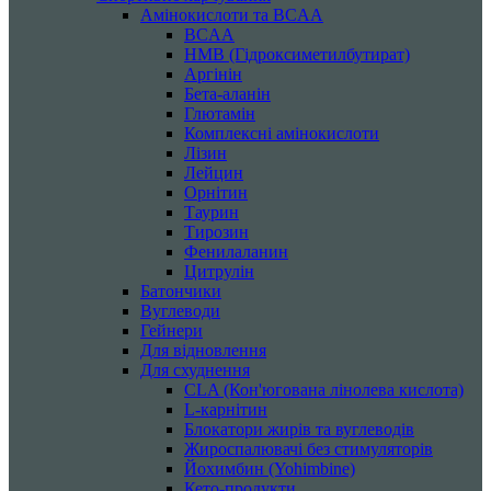
Амінокислоти та BCAA
BCAA
HMB (Гідроксиметилбутират)
Аргінін
Бета-аланін
Глютамін
Комплексні амінокислоти
Лізин
Лейцин
Орнітин
Таурин
Тирозин
Фенилаланин
Цитрулін
Батончики
Вуглеводи
Гейнери
Для відновлення
Для схуднення
CLA (Кон'югована лінолева кислота)
L-карнітин
Блокатори жирів та вуглеводів
Жироспалювачі без стимуляторів
Йохимбин (Yohimbine)
Кето-продукти