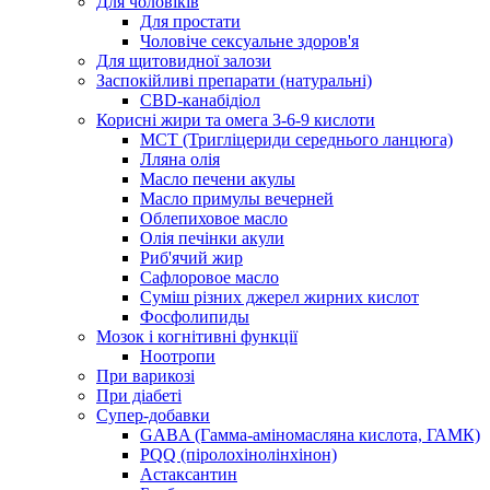
Для чоловіків
Для простати
Чоловіче сексуальне здоров'я
Для щитовидної залози
Заспокійливі препарати (натуральні)
CBD-канабідіол
Корисні жири та омега 3-6-9 кислоти
MCT (Тригліцериди середнього ланцюга)
Лляна олія
Масло печени акулы
Масло примулы вечерней
Облепиховое масло
Олія печінки акули
Риб'ячий жир
Сафлоровое масло
Суміш різних джерел жирних кислот
Фосфолипиды
Мозок і когнітивні функції
Ноотропи
При варикозі
При діабеті
Супер-добавки
GABA (Гамма-аміномасляна кислота, ГАМК)
PQQ (піролохінолінхінон)
Астаксантин