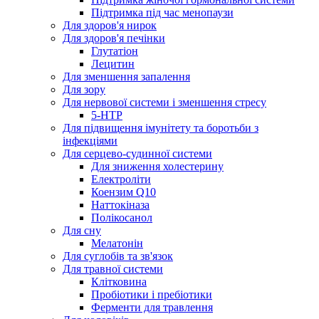
Підтримка під час менопаузи
Для здоров'я нирок
Для здоров'я печінки
Глутатіон
Лецитин
Для зменшення запалення
Для зору
Для нервової системи і зменшення стресу
5-HTP
Для підвищення імунітету та боротьби з
інфекціями
Для серцево-судинної системи
Для зниження холестерину
Електроліти
Коензим Q10
Наттокіназа
Полікосанол
Для сну
Мелатонін
Для суглобів та зв'язок
Для травної системи
Клітковина
Пробіотики і пребіотики
Ферменти для травлення