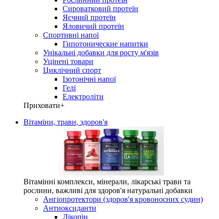
Сироватковий протеїн
Яєчний протеїн
Яловичий протеїн
Спортивні напої
Гипотонические напитки
Унікальні добавки для росту м'язів
Уцінені товари
Циклічний спорт
Ізотонічні напої
Гелі
Електроліти
Приховати
+
Вітаміни, трави, здоров'я
Вітамінні комплекси, мінерали, лікарські трави та
рослини, важливі для здоров'я натуральні добавки
Ангіопротектори (здоров'я кровоносних судин)
Антиоксиданти
Лікопін