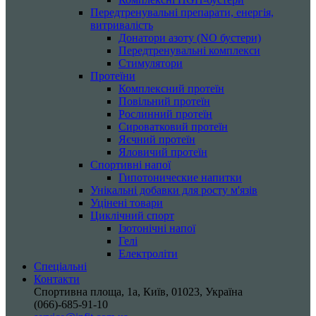
Передтренувальні препарати, енергія,
витривалість
Донатори азоту (NO бустери)
Передтренувальні комплекси
Стимулятори
Протеїни
Комплексний протеїн
Повільний протеїн
Рослинний протеїн
Сироватковий протеїн
Яєчний протеїн
Яловичий протеїн
Спортивні напої
Гипотонические напитки
Унікальні добавки для росту м'язів
Уцінені товари
Циклічний спорт
Ізотонічні напої
Гелі
Електроліти
Спеціальні
Контакти
Спортивна площа, 1a, Київ, 01023, Україна
(066)-685-91-10