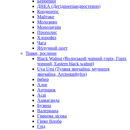
Берберин
ДНЕА (Дегідроепіандростерон)
Кордицепс
Майтаке
Молозиво
Монолаурін
Прополис
Хлорофіл
Чага
Яблучний оцет
Трави, рослини
Black Walnut (Волоський чорний горіх, Горіх
чорний, Eastern black walnut)
Uva Ursi (Туляня звичайна, мучниця
звичайна, Arctostaphylos)
Імбир
Алое
Артишок
Асаї
Ашваганда
Бузина
Валериана
Гімнема лісова
Гінко білоба
Глід