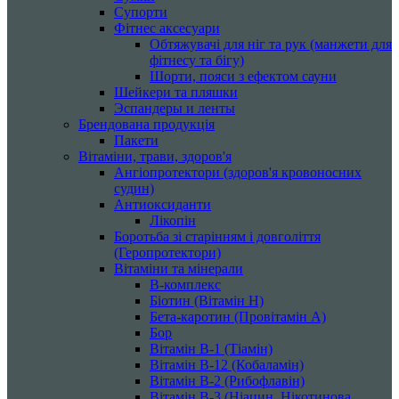
Супорти
Фітнес аксесуари
Обтяжувачі для ніг та рук (манжети для
фітнесу та бігу)
Шорти, пояси з ефектом сауни
Шейкери та пляшки
Эспандеры и ленты
Брендована продукція
Пакети
Вітаміни, трави, здоров'я
Ангіопротектори (здоров'я кровоносних
судин)
Антиоксиданти
Лікопін
Боротьба зі старінням і довголіття
(Геропротектори)
Вітаміни та мінерали
B-комплекс
Біотин (Вітамін H)
Бета-каротин (Провітамін А)
Бор
Вітамін B-1 (Тіамін)
Вітамін B-12 (Кобаламін)
Вітамін B-2 (Рибофлавін)
Вітамін B-3 (Ніацин, Нікотинова