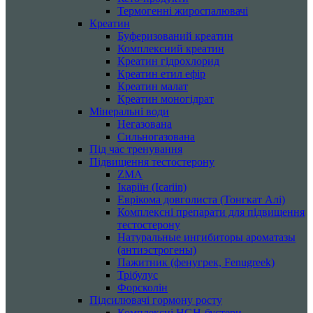
Термогенні жироспалювачі
Креатин
Буферизований креатин
Комплексний креатин
Креатин гідрохлорид
Креатин етил ефір
Креатин малат
Креатин моногідрат
Мінеральні води
Негазована
Сильногазована
Під час тренування
Підвищення тестостерону
ZMA
Ікаріїн (Icariin)
Еврікома довголиста (Тонгкат Алі)
Комплексні препарати для підвищення
тестостерону
Натуральные ингибиторы ароматазы
(антиэстрогены)
Пажитник (фенугрек, Fenugreek)
Трібулус
Форсколін
Підсилювачі гормону росту
Комплексні HGH-бустери