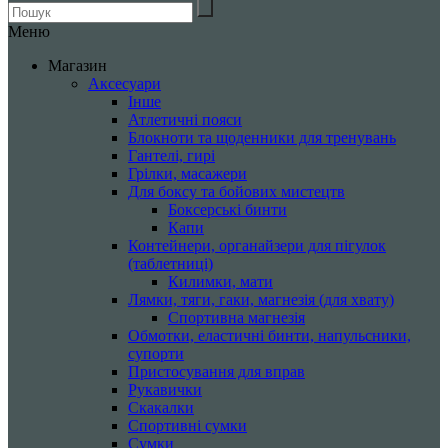
Меню
Магазин
Аксесуари
Інше
Атлетичні пояси
Блокноти та щоденники для тренувань
Гантелі, гирі
Грілки, масажери
Для боксу та бойових мистецтв
Боксерські бинти
Капи
Контейнери, органайзери для пігулок
(таблетниці)
Килимки, мати
Лямки, тяги, гаки, магнезія (для хвату)
Спортивна магнезія
Обмотки, еластичні бинти, напульсники,
супорти
Пристосування для вправ
Рукавички
Скакалки
Спортивні сумки
Сумки