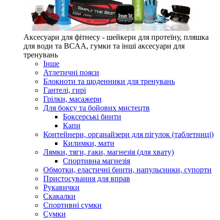
Аксесуари для фітнесу - шейкери для протеїну, пляшка
для води та BCAA, гумки та інші аксесуари для
тренувань
Інше
Атлетичні пояси
Блокноти та щоденники для тренувань
Гантелі, гирі
Грілки, масажери
Для боксу та бойових мистецтв
Боксерські бинти
Капи
Контейнери, органайзери для пігулок (таблетниці)
Килимки, мати
Лямки, тяги, гаки, магнезія (для хвату)
Спортивна магнезія
Обмотки, еластичні бинти, напульсники, супорти
Пристосування для вправ
Рукавички
Скакалки
Спортивні сумки
Сумки