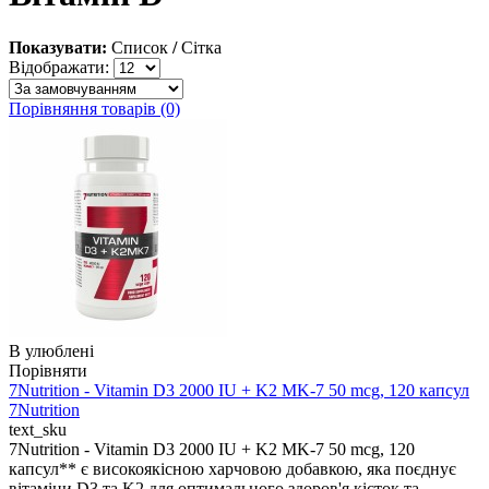
Показувати:
Список
/
Сітка
Відображати:
Порівняння товарів (0)
В улюблені
Порівняти
7Nutrition - Vitamin D3 2000 IU + K2 MK-7 50 mcg, 120 капсул
7Nutrition
text_sku
7Nutrition - Vitamin D3 2000 IU + K2 MK-7 50 mcg, 120
капсул** є високоякісною харчовою добавкою, яка поєднує
вітаміни D3 та K2 для оптимального здоров'я кісток та