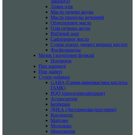
ланцюга)
Лляна олія
Масло печени акулы
Масло примулы вечерней
Облепиховое масло
Олія печінки акули
Риб'ячий жир
Сафлоровое масло
Суміш різних джерел жирних кислот
Фосфолипиды
Мозок і когнітивні функції
Ноотропи
При варикозі
При діабеті
Супер-добавки
GABA (Гамма-аміномасляна кислота,
ГАМК)
PQQ (піролохінолінхінон)
Астаксантин
Берберин
ДНЕА (Дегідроепіандростерон)
Кордицепс
Майтаке
Молозиво
Монолаурін