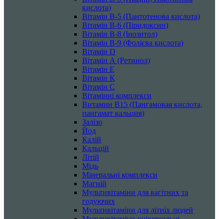
кислота)
Вітамін B-5 (Пантотенова кислота)
Вітамін B-6 (Піридоксин)
Вітамін B-8 (Інозитол)
Вітамін B-9 (Фолієва кислота)
Вітамін D
Вітамін А (Ретинол)
Вітамін Е
Вітамін К
Вітамін С
Вітамінні комплекси
Витамин B15 (Пангамовая кислота,
пангамат кальция)
Залізо
Йод
Калій
Кальцій
Літій
Мідь
Мінеральні комплекси
Магній
Мультивітаміни для вагітних та
годуючих
Мультивітаміни для літніх людей
Мультивітаміни універсальні