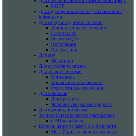
Для нервової системи і зменшення стресу
5-HTP
Для підвищення імунітету та боротьби з
інфекціями
Для серцево-судинної системи
Для зниження холестерину
Електроліти
Коензим Q10
Наттокіназа
Полікосанол
Для сну
Мелатонін
Для суглобів та зв'язок
Для травної системи
Клітковина
Пробіотики і пребіотики
Ферменти для травлення
Для чоловіків
Для простати
Чоловіче сексуальне здоров'я
Для щитовидної залози
Заспокійливі препарати (натуральні)
CBD-канабідіол
Корисні жири та омега 3-6-9 кислоти
MCT (Тригліцериди середнього