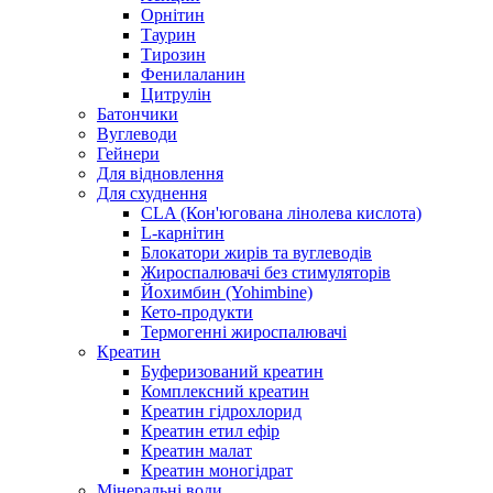
Орнітин
Таурин
Тирозин
Фенилаланин
Цитрулін
Батончики
Вуглеводи
Гейнери
Для відновлення
Для схуднення
CLA (Кон'югована лінолева кислота)
L-карнітин
Блокатори жирів та вуглеводів
Жироспалювачі без стимуляторів
Йохимбин (Yohimbine)
Кето-продукти
Термогенні жироспалювачі
Креатин
Буферизований креатин
Комплексний креатин
Креатин гідрохлорид
Креатин етил ефір
Креатин малат
Креатин моногідрат
Мінеральні води