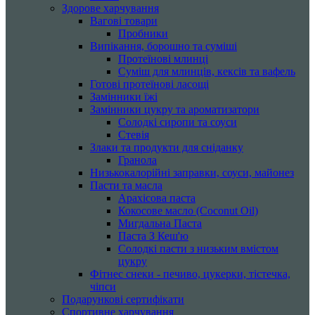
Здорове харчування
Вагові товари
Пробники
Випікання, борошно та суміші
Протеїнові млинці
Суміш для млинців, кексів та вафель
Готові протеїнові ласощі
Замінники їжі
Замінники цукру та ароматизатори
Солодкі сиропи та соуси
Стевія
Злаки та продукти для сніданку
Гранола
Низькокалорійні заправки, соуси, майонез
Пасти та масла
Арахісова паста
Кокосове масло (Coconut Oil)
Мигдальна Паста
Паста З Кеш'ю
Солодкі пасти з низьким вмістом
цукру
Фітнес снеки - печиво, цукерки, тістечка,
чіпси
Подарункові сертифікати
Спортивне харчування