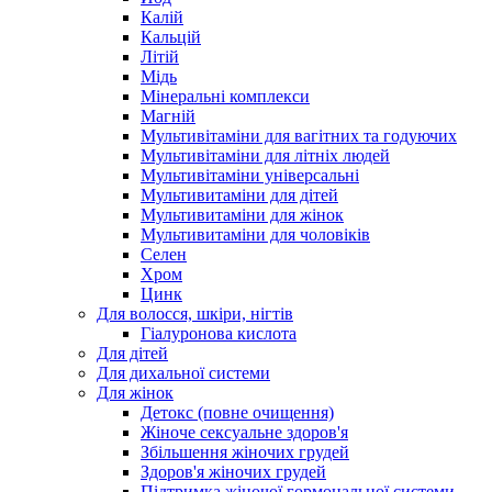
Калій
Кальцій
Літій
Мідь
Мінеральні комплекси
Магній
Мультивітаміни для вагітних та годуючих
Мультивітаміни для літніх людей
Мультивітаміни універсальні
Мультивитаміни для дітей
Мультивитаміни для жінок
Мультивитаміни для чоловіків
Селен
Хром
Цинк
Для волосся, шкіри, нігтів
Гіалуронова кислота
Для дітей
Для дихальної системи
Для жінок
Детокс (повне очищення)
Жіноче сексуальне здоров'я
Збільшення жіночих грудей
Здоров'я жіночих грудей
Підтримка жіночої гормональної системи