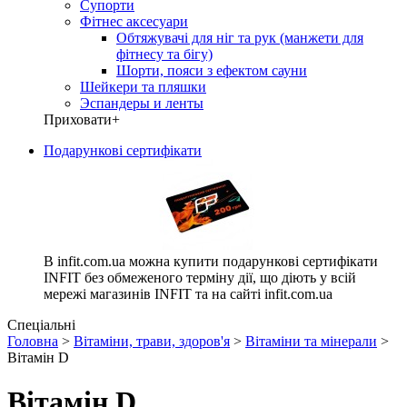
Супорти
Фітнес аксесуари
Обтяжувачі для ніг та рук (манжети для
фітнесу та бігу)
Шорти, пояси з ефектом сауни
Шейкери та пляшки
Эспандеры и ленты
Приховати
+
Подарункові сертифікати
В infit.com.ua можна купити подарункові сертифікати
INFIT без обмеженого терміну дії, що діють у всій
мережі магазинів INFIT та на сайті infit.com.ua
Спеціальні
Головна
>
Вітаміни, трави, здоров'я
>
Вітаміни та мінерали
>
Вітамін D
Вітамін D