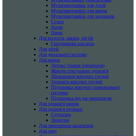
Мультивитаміни для дітей
Мультивитаміни для жінок
Мультивитаміни для чоловіків
Селен
Хром
Цинк
Для волосся, шкіри, нігтів
Гіалуронова кислота
Для дітей
Для дихальної системи
Для жінок
Детокс (повне очищення)
Жіноче сексуальне здоров'я
Збільшення жіночих грудей
Здоров'я жіночих грудей
Підтримка жіночої гормональної
системи
Підтримка під час менопаузи
Для здоров'я нирок
Для здоров'я печінки
Глутатіон
Лецитин
Для зменшення запалення
Для зору