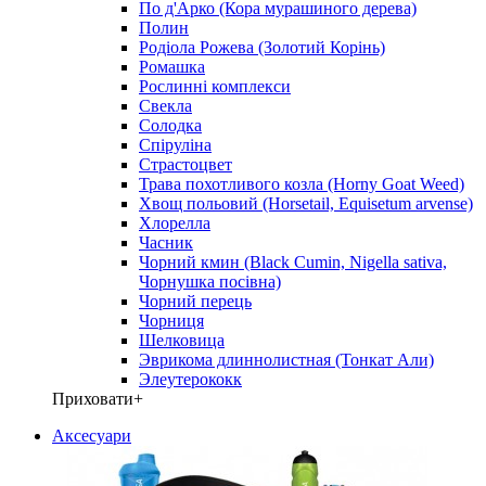
По д'Арко (Кора мурашиного дерева)
Полин
Родіола Рожева (Золотий Корінь)
Ромашка
Рослинні комплекси
Свекла
Солодка
Спіруліна
Страстоцвет
Трава похотливого козла (Horny Goat Weed)
Хвощ польовий (Horsetail, Equisetum arvense)
Хлорелла
Часник
Чорний кмин (Black Cumin, Nigella sativa,
Чорнушка посівна)
Чорний перець
Чорниця
Шелковица
Эврикома длиннолистная (Тонкат Али)
Элеутерококк
Приховати
+
Аксесуари