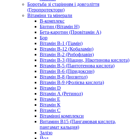
Боротьба зі старінням і довголіття
(Геропротектори)
Вітаміни та мінерали
B-комплекс
Біотин (Вітамін H)
Бета-каротин (Провітамін А)
Бор
Вітамін B-1 (Тіамін)
Вітамін B-12 (Кобаламін)
Вітамін B-2 (Рибофлавін)
Вітамін B-3 (Ніацин, Нікотинова кислота)
Вітамін B-5 (Пантотенова кислота)
Вітамін B-6 (Піридоксин)
Вітамін B-8 (Інозитол)
Вітамін B-9 (Фолієва кислота)
Вітамін D
Вітамін А (Ретинол)
Вітамін Е
Вітамін К
Вітамін С
Вітамінні комплекси
Витамин B15 (Пангамовая кислота,
пангамат кальция)
Залізо
Йод