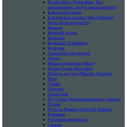
Йерба Мате (Yerba Mate, Ilex
paraguariensis, падуб парагвайский)
Кайенский перец
Карликовая пальма (Saw Palmetto)
Келп (Бура водорість)
Кориця
Котячий кіготь
Кропива
Кульбаба (Dandelion)
Куркума
Лимонник китайский
Лопух
Мака перуанская (Maca)
Муїра Пуама (Катуаба)
Мукуна жгучая (Mucuna Pruriens)
Ноні
Олива
Орегано
Пажитник
По д'Арко (Кора мурашиного дерева)
Полин
Родіола Рожева (Золотий Корінь)
Ромашка
Рослинні комплекси
Свекла