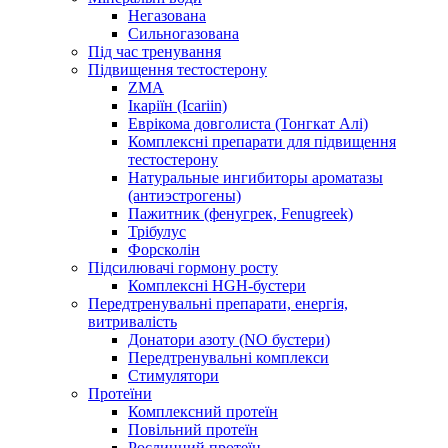
Негазована
Сильногазована
Під час тренування
Підвищення тестостерону
ZMA
Ікаріїн (Icariin)
Еврікома довголиста (Тонгкат Алі)
Комплексні препарати для підвищення
тестостерону
Натуральные ингибиторы ароматазы
(антиэстрогены)
Пажитник (фенугрек, Fenugreek)
Трібулус
Форсколін
Підсилювачі гормону росту
Комплексні HGH-бустери
Передтренувальні препарати, енергія,
витривалість
Донатори азоту (NO бустери)
Передтренувальні комплекси
Стимулятори
Протеїни
Комплексний протеїн
Повільний протеїн
Рослинний протеїн