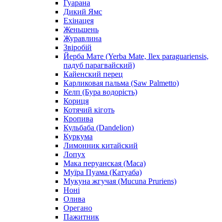
Гуарана
Дикий Ямс
Ехінацея
Женьшень
Журавлина
Звіробій
Йерба Мате (Yerba Mate, Ilex paraguariensis,
падуб парагвайский)
Кайенский перец
Карликовая пальма (Saw Palmetto)
Келп (Бура водорість)
Кориця
Котячий кіготь
Кропива
Кульбаба (Dandelion)
Куркума
Лимонник китайский
Лопух
Мака перуанская (Maca)
Муїра Пуама (Катуаба)
Мукуна жгучая (Mucuna Pruriens)
Ноні
Олива
Орегано
Пажитник