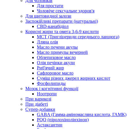
Для чоловіків
Для простати
Чоловіче сексуальне здоров'я
Для щитовидної залози
Заспокійливі препарати (натуральні)
CBD-канабідіол
Корисні жири та омега 3-6-9 кислоти
MCT (Тригліцериди середнього ланцюга)
Лляна олія
Масло печени акулы
Масло примулы вечерней
Облепиховое масло
Олія печінки акули
Риб'ячий жир
Сафлоровое масло
Суміш різних джерел жирних кислот
Фосфолипиды
Мозок і когнітивні функції
Ноотропи
При варикозі
При діабеті
Супер-добавки
GABA (Гамма-аміномасляна кислота, ГАМК)
PQQ (піролохінолінхінон)
Астаксантин