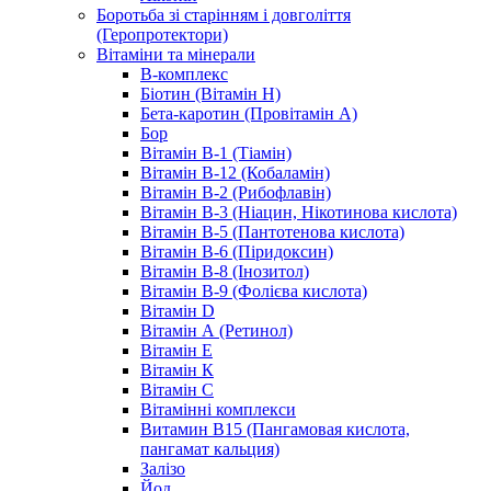
Боротьба зі старінням і довголіття
(Геропротектори)
Вітаміни та мінерали
B-комплекс
Біотин (Вітамін H)
Бета-каротин (Провітамін А)
Бор
Вітамін B-1 (Тіамін)
Вітамін B-12 (Кобаламін)
Вітамін B-2 (Рибофлавін)
Вітамін B-3 (Ніацин, Нікотинова кислота)
Вітамін B-5 (Пантотенова кислота)
Вітамін B-6 (Піридоксин)
Вітамін B-8 (Інозитол)
Вітамін B-9 (Фолієва кислота)
Вітамін D
Вітамін А (Ретинол)
Вітамін Е
Вітамін К
Вітамін С
Вітамінні комплекси
Витамин B15 (Пангамовая кислота,
пангамат кальция)
Залізо
Йод