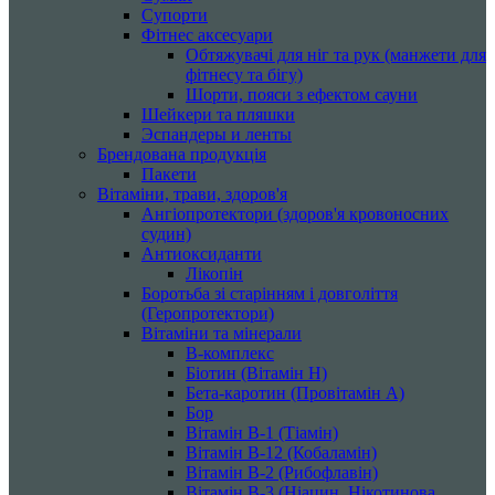
Супорти
Фітнес аксесуари
Обтяжувачі для ніг та рук (манжети для
фітнесу та бігу)
Шорти, пояси з ефектом сауни
Шейкери та пляшки
Эспандеры и ленты
Брендована продукція
Пакети
Вітаміни, трави, здоров'я
Ангіопротектори (здоров'я кровоносних
судин)
Антиоксиданти
Лікопін
Боротьба зі старінням і довголіття
(Геропротектори)
Вітаміни та мінерали
B-комплекс
Біотин (Вітамін H)
Бета-каротин (Провітамін А)
Бор
Вітамін B-1 (Тіамін)
Вітамін B-12 (Кобаламін)
Вітамін B-2 (Рибофлавін)
Вітамін B-3 (Ніацин, Нікотинова