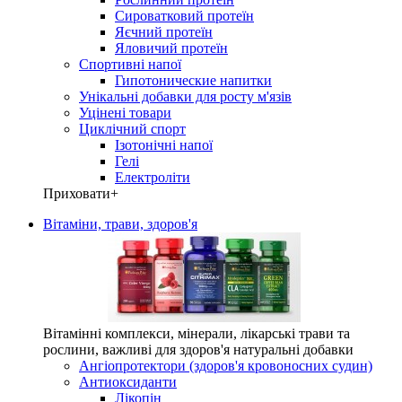
Сироватковий протеїн
Яєчний протеїн
Яловичий протеїн
Спортивні напої
Гипотонические напитки
Унікальні добавки для росту м'язів
Уцінені товари
Циклічний спорт
Ізотонічні напої
Гелі
Електроліти
Приховати
+
Вітаміни, трави, здоров'я
Вітамінні комплекси, мінерали, лікарські трави та
рослини, важливі для здоров'я натуральні добавки
Ангіопротектори (здоров'я кровоносних судин)
Антиоксиданти
Лікопін