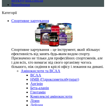
service@infit.com.ua
Виробники
Категорії
Спортивне харчування
Спортивне харчування – це інструмент, який збільшує
ефективність від занять будь-яким видом спорту.
Призначено не тільки для професійних спортсменів, але
і для всіх, хто вимагає від свого організму чогось
більшого, ніж сидіння в кріслі офісу і лежання на дивані.
Амінокислоти та BCAA
BCAA
HMB (Гідроксиметилбутират)
Аргінін
Бета-аланін
Глютамін
Комплексні амінокислоти
Лізин
Лейцин