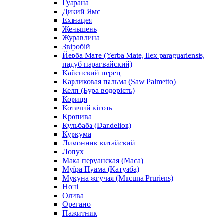
Гуарана
Дикий Ямс
Ехінацея
Женьшень
Журавлина
Звіробій
Йерба Мате (Yerba Mate, Ilex paraguariensis,
падуб парагвайский)
Кайенский перец
Карликовая пальма (Saw Palmetto)
Келп (Бура водорість)
Кориця
Котячий кіготь
Кропива
Кульбаба (Dandelion)
Куркума
Лимонник китайский
Лопух
Мака перуанская (Maca)
Муїра Пуама (Катуаба)
Мукуна жгучая (Mucuna Pruriens)
Ноні
Олива
Орегано
Пажитник