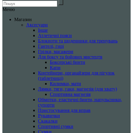
Меню
Магазин
Аксесуари
Інше
Атлетичні пояси
Блокноти та щоденники для тренувань
Гантелі, гирі
Грілки, масажери
Для боксу та бойових мистецтв
Боксерські бинти
Капи
Контейнери, органайзери для пігулок
(таблетниці)
Килимки, мати
Лямки, тяги, гаки, магнезія (для хвату)
Спортивна магнезія
Обмотки, еластичні бинти, напульсники,
супорти
Пристосування для вправ
Рукавички
Скакалки
Спортивні сумки
Сумки