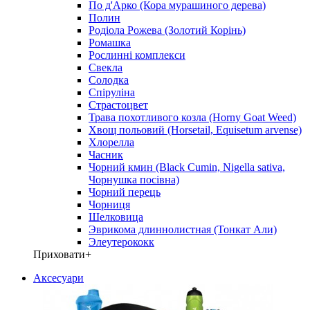
По д'Арко (Кора мурашиного дерева)
Полин
Родіола Рожева (Золотий Корінь)
Ромашка
Рослинні комплекси
Свекла
Солодка
Спіруліна
Страстоцвет
Трава похотливого козла (Horny Goat Weed)
Хвощ польовий (Horsetail, Equisetum arvense)
Хлорелла
Часник
Чорний кмин (Black Cumin, Nigella sativa,
Чорнушка посівна)
Чорний перець
Чорниця
Шелковица
Эврикома длиннолистная (Тонкат Али)
Элеутерококк
Приховати
+
Аксесуари