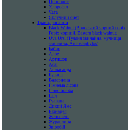
Прополис
Хлорофіл
Чага
Яблучний оцет
Трави, рослини
Black Walnut (Волоський чорний горіх,
Горіх чорний, Eastern black walnut)
Uva Ursi (Туляня звичайна, мучниця
звичайна, Arctostaphylos)
Імбир
Алое
Артишок
Асаї
Ашваганда
Бузина
Валериана
Гімнема лісова
Гінко білоба
Глід
Гуарана
Дикий Ямс
Ехінацея
Женьшень
Журавлина
Звіробій