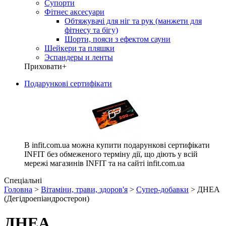
Супорти
Фітнес аксесуари
Обтяжувачі для ніг та рук (манжети для
фітнесу та бігу)
Шорти, пояси з ефектом сауни
Шейкери та пляшки
Эспандеры и ленты
Приховати
+
Подарункові сертифікати
В infit.com.ua можна купити подарункові сертифікати
INFIT без обмеженого терміну дії, що діють у всій
мережі магазинів INFIT та на сайті infit.com.ua
Спеціальні
Головна
>
Вітаміни, трави, здоров'я
>
Супер-добавки
> ДНЕА
(Дегідроепіандростерон)
ДНЕА