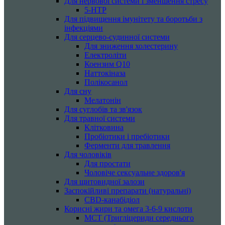
Для нервової системи і зменшення стресу
5-HTP
Для підвищення імунітету та боротьби з
інфекціями
Для серцево-судинної системи
Для зниження холестерину
Електроліти
Коензим Q10
Наттокіназа
Полікосанол
Для сну
Мелатонін
Для суглобів та зв'язок
Для травної системи
Клітковина
Пробіотики і пребіотики
Ферменти для травлення
Для чоловіків
Для простати
Чоловіче сексуальне здоров'я
Для щитовидної залози
Заспокійливі препарати (натуральні)
CBD-канабідіол
Корисні жири та омега 3-6-9 кислоти
MCT (Тригліцериди середнього