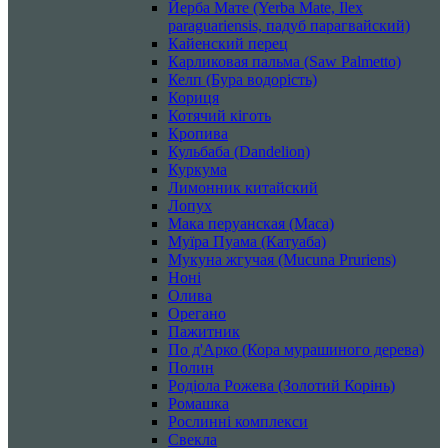
Йерба Мате (Yerba Mate, Ilex
paraguariensis, падуб парагвайский)
Кайенский перец
Карликовая пальма (Saw Palmetto)
Келп (Бура водорість)
Кориця
Котячий кіготь
Кропива
Кульбаба (Dandelion)
Куркума
Лимонник китайский
Лопух
Мака перуанская (Maca)
Муїра Пуама (Катуаба)
Мукуна жгучая (Mucuna Pruriens)
Ноні
Олива
Орегано
Пажитник
По д'Арко (Кора мурашиного дерева)
Полин
Родіола Рожева (Золотий Корінь)
Ромашка
Рослинні комплекси
Свекла