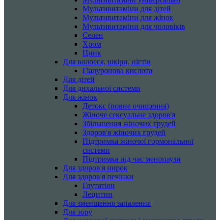
Мультивитаміни для дітей
Мультивитаміни для жінок
Мультивитаміни для чоловіків
Селен
Хром
Цинк
Для волосся, шкіри, нігтів
Гіалуронова кислота
Для дітей
Для дихальної системи
Для жінок
Детокс (повне очищення)
Жіноче сексуальне здоров'я
Збільшення жіночих грудей
Здоров'я жіночих грудей
Підтримка жіночої гормональної
системи
Підтримка під час менопаузи
Для здоров'я нирок
Для здоров'я печінки
Глутатіон
Лецитин
Для зменшення запалення
Для зору