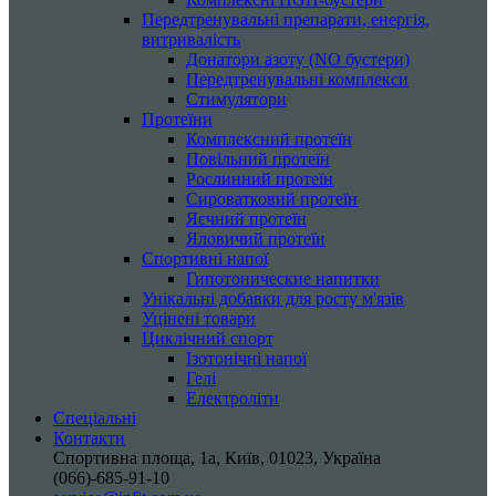
Передтренувальні препарати, енергія,
витривалість
Донатори азоту (NO бустери)
Передтренувальні комплекси
Стимулятори
Протеїни
Комплексний протеїн
Повільний протеїн
Рослинний протеїн
Сироватковий протеїн
Яєчний протеїн
Яловичий протеїн
Спортивні напої
Гипотонические напитки
Унікальні добавки для росту м'язів
Уцінені товари
Циклічний спорт
Ізотонічні напої
Гелі
Електроліти
Спеціальні
Контакти
Спортивна площа, 1a, Київ, 01023, Україна
(066)-685-91-10