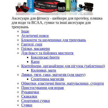
Аксесуари для фітнесу - шейкери для протеїну, пляшка
для води та BCAA, гумки та інші аксесуари для
тренувань
Інше
Атлетичні пояси
Блокноти та щоденники для тренувань
Гантелі, гирі
Грілки, масажери
Для боксу та бойових мистецтв
Боксерські бинти
Капи
Контейнери, органайзери для пігулок (таблетниці)
Килимки, мати
Лямки, тяги, гаки, магнезія (для хвату)
Спортивна магнезія
Обмотки, еластичні бинти, напульсники, супорти
Пристосування для вправ
Рукавички
Скакалки
Спортивні сумки
Сумки