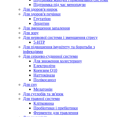
Підтримка під час менопаузи
Для здоров'я нирок
Для здоров'я печінки
Глутатіон
Лецитин
Для зменшення запалення
Для зору
Для нервової системи і зменшення стресу
5-HTP
Для підвищення імунітету та боротьби з
інфекціями
Для серцево-судинної системи
Для зниження холестерину
Електроліти
Коензим Q10
Наттокіназа
Полікосанол
Для сну
Мелатонін
Для суглобів та зв'язок
Для травної системи
Клітковина
Пробіотики і пребіотики
Ферменти для травлення