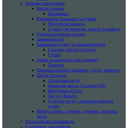
Здорове харчування
Вагові товари
Пробники
Випікання, борошно та суміші
Протеїнові млинці
Суміш для млинців, кексів та вафель
Готові протеїнові ласощі
Замінники їжі
Замінники цукру та ароматизатори
Солодкі сиропи та соуси
Стевія
Злаки та продукти для сніданку
Гранола
Низькокалорійні заправки, соуси, майонез
Пасти та масла
Арахісова паста
Кокосове масло (Coconut Oil)
Мигдальна Паста
Паста З Кеш'ю
Солодкі пасти з низьким вмістом
цукру
Фітнес снеки - печиво, цукерки, тістечка,
чіпси
Подарункові сертифікати
Спортивне харчування