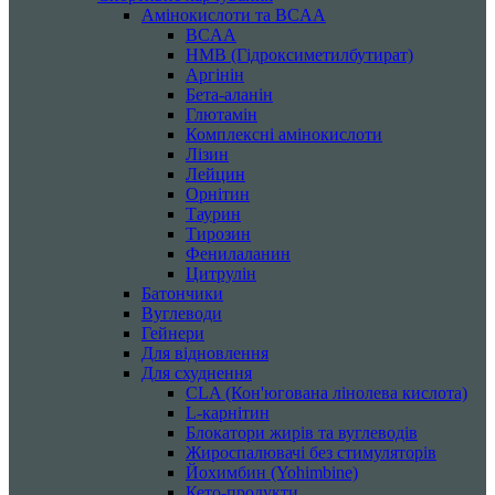
Амінокислоти та BCAA
BCAA
HMB (Гідроксиметилбутират)
Аргінін
Бета-аланін
Глютамін
Комплексні амінокислоти
Лізин
Лейцин
Орнітин
Таурин
Тирозин
Фенилаланин
Цитрулін
Батончики
Вуглеводи
Гейнери
Для відновлення
Для схуднення
CLA (Кон'югована лінолева кислота)
L-карнітин
Блокатори жирів та вуглеводів
Жироспалювачі без стимуляторів
Йохимбин (Yohimbine)
Кето-продукти