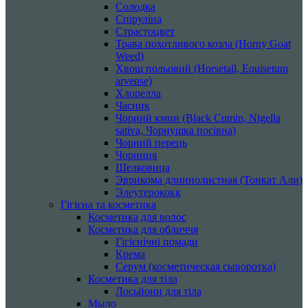
Солодка
Спіруліна
Страстоцвет
Трава похотливого козла (Horny Goat
Weed)
Хвощ польовий (Horsetail, Equisetum
arvense)
Хлорелла
Часник
Чорний кмин (Black Cumin, Nigella
sativa, Чорнушка посівна)
Чорний перець
Чорниця
Шелковица
Эврикома длиннолистная (Тонкат Али)
Элеутерококк
Гігієна та косметика
Косметика для волос
Косметика для обличчя
Гігієнічні помади
Крема
Серум (косметическая сыворотка)
Косметика для тіла
Лосьйони для тіла
Мыло