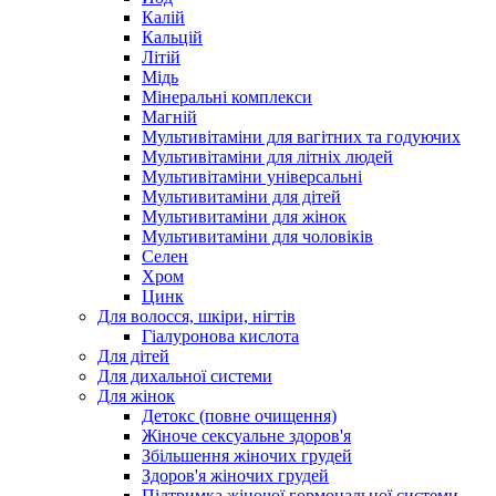
Калій
Кальцій
Літій
Мідь
Мінеральні комплекси
Магній
Мультивітаміни для вагітних та годуючих
Мультивітаміни для літніх людей
Мультивітаміни універсальні
Мультивитаміни для дітей
Мультивитаміни для жінок
Мультивитаміни для чоловіків
Селен
Хром
Цинк
Для волосся, шкіри, нігтів
Гіалуронова кислота
Для дітей
Для дихальної системи
Для жінок
Детокс (повне очищення)
Жіноче сексуальне здоров'я
Збільшення жіночих грудей
Здоров'я жіночих грудей
Підтримка жіночої гормональної системи