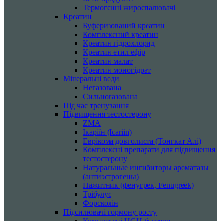
Термогенні жироспалювачі
Креатин
Буферизований креатин
Комплексний креатин
Креатин гідрохлорид
Креатин етил ефір
Креатин малат
Креатин моногідрат
Мінеральні води
Негазована
Сильногазована
Під час тренування
Підвищення тестостерону
ZMA
Ікаріїн (Icariin)
Еврікома довголиста (Тонгкат Алі)
Комплексні препарати для підвищення
тестостерону
Натуральные ингибиторы ароматазы
(антиэстрогены)
Пажитник (фенугрек, Fenugreek)
Трібулус
Форсколін
Підсилювачі гормону росту
Комплексні HGH-бустери