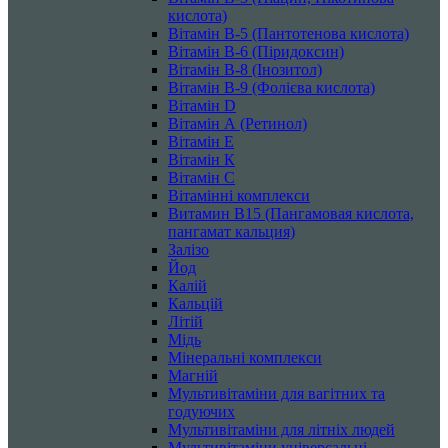
кислота)
Вітамін B-5 (Пантотенова кислота)
Вітамін B-6 (Піридоксин)
Вітамін B-8 (Інозитол)
Вітамін B-9 (Фолієва кислота)
Вітамін D
Вітамін А (Ретинол)
Вітамін Е
Вітамін К
Вітамін С
Вітамінні комплекси
Витамин B15 (Пангамовая кислота,
пангамат кальция)
Залізо
Йод
Калій
Кальцій
Літій
Мідь
Мінеральні комплекси
Магній
Мультивітаміни для вагітних та
годуючих
Мультивітаміни для літніх людей
Мультивітаміни універсальні