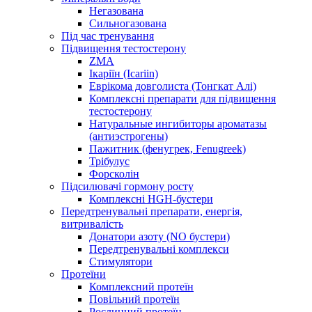
Негазована
Сильногазована
Під час тренування
Підвищення тестостерону
ZMA
Ікаріїн (Icariin)
Еврікома довголиста (Тонгкат Алі)
Комплексні препарати для підвищення
тестостерону
Натуральные ингибиторы ароматазы
(антиэстрогены)
Пажитник (фенугрек, Fenugreek)
Трібулус
Форсколін
Підсилювачі гормону росту
Комплексні HGH-бустери
Передтренувальні препарати, енергія,
витривалість
Донатори азоту (NO бустери)
Передтренувальні комплекси
Стимулятори
Протеїни
Комплексний протеїн
Повільний протеїн
Рослинний протеїн