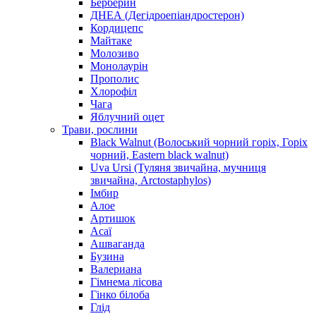
Берберин
ДНЕА (Дегідроепіандростерон)
Кордицепс
Майтаке
Молозиво
Монолаурін
Прополис
Хлорофіл
Чага
Яблучний оцет
Трави, рослини
Black Walnut (Волоський чорний горіх, Горіх
чорний, Eastern black walnut)
Uva Ursi (Туляня звичайна, мучниця
звичайна, Arctostaphylos)
Імбир
Алое
Артишок
Асаї
Ашваганда
Бузина
Валериана
Гімнема лісова
Гінко білоба
Глід