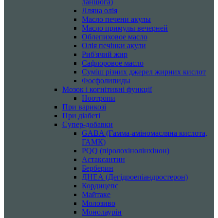
ланцюга)
Лляна олія
Масло печени акулы
Масло примулы вечерней
Облепиховое масло
Олія печінки акули
Риб'ячий жир
Сафлоровое масло
Суміш різних джерел жирних кислот
Фосфолипиды
Мозок і когнітивні функції
Ноотропи
При варикозі
При діабеті
Супер-добавки
GABA (Гамма-аміномасляна кислота,
ГАМК)
PQQ (піролохінолінхінон)
Астаксантин
Берберин
ДНЕА (Дегідроепіандростерон)
Кордицепс
Майтаке
Молозиво
Монолаурін