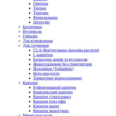
Орнітин
Таурин
Тирозин
Фенилаланин
Цитрулін
Батончики
Вуглеводи
Гейнери
Для відновлення
Для схуднення
CLA (Кон'югована лінолева кислота)
L-карнітин
Блокатори жирів та вуглеводів
Жироспалювачі без стимуляторів
Йохимбин (Yohimbine)
Кето-продукти
Термогенні жироспалювачі
Креатин
Буферизований креатин
Комплексний креатин
Креатин гідрохлорид
Креатин етил ефір
Креатин малат
Креатин моногідрат
Мінеральні води