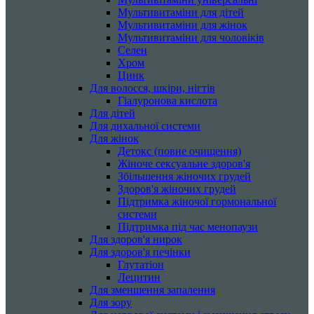
Мультивитаміни для дітей
Мультивитаміни для жінок
Мультивитаміни для чоловіків
Селен
Хром
Цинк
Для волосся, шкіри, нігтів
Гіалуронова кислота
Для дітей
Для дихальної системи
Для жінок
Детокс (повне очищення)
Жіноче сексуальне здоров'я
Збільшення жіночих грудей
Здоров'я жіночих грудей
Підтримка жіночої гормональної
системи
Підтримка під час менопаузи
Для здоров'я нирок
Для здоров'я печінки
Глутатіон
Лецитин
Для зменшення запалення
Для зору