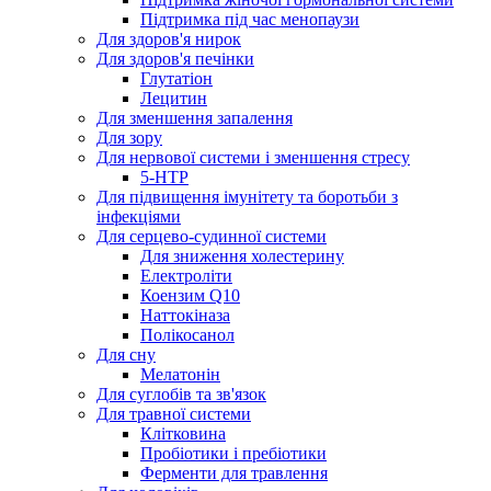
Підтримка під час менопаузи
Для здоров'я нирок
Для здоров'я печінки
Глутатіон
Лецитин
Для зменшення запалення
Для зору
Для нервової системи і зменшення стресу
5-HTP
Для підвищення імунітету та боротьби з
інфекціями
Для серцево-судинної системи
Для зниження холестерину
Електроліти
Коензим Q10
Наттокіназа
Полікосанол
Для сну
Мелатонін
Для суглобів та зв'язок
Для травної системи
Клітковина
Пробіотики і пребіотики
Ферменти для травлення