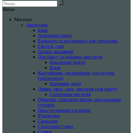
Меню
Магазин
Аксесуари
Інше
Атлетичні пояси
Блокноти та щоденники для тренувань
Гантелі, гирі
Грілки, масажери
Для боксу та бойових мистецтв
Боксерські бинти
Капи
Контейнери, органайзери для пігулок
(таблетниці)
Килимки, мати
Лямки, тяги, гаки, магнезія (для хвату)
Спортивна магнезія
Обмотки, еластичні бинти, напульсники,
супорти
Пристосування для вправ
Рукавички
Скакалки
Спортивні сумки
Сумки