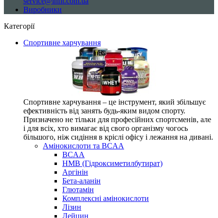
service@infit.com.ua
Виробники
Категорії
Спортивне харчування
Спортивне харчування – це інструмент, який збільшує
ефективність від занять будь-яким видом спорту.
Призначено не тільки для професійних спортсменів, але
і для всіх, хто вимагає від свого організму чогось
більшого, ніж сидіння в кріслі офісу і лежання на дивані.
Амінокислоти та BCAA
BCAA
HMB (Гідроксиметилбутират)
Аргінін
Бета-аланін
Глютамін
Комплексні амінокислоти
Лізин
Лейцин