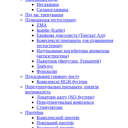
Негазована
Сильногазована
Під час тренування
Підвищення тестостерону
ZMA
Ікаріїн (Icariin)
Еврікома довголиста (Тонгкат Алі)
Комплексні препарати для підвищення
тестостерону
Натуральные ингибиторы ароматазы
(антиэстрогены)
Пажитник (фенугрек, Fenugreek)
Трібулус
Форсколін
Підсилювачі гормону росту
Комплексні HGH-бустери
Передтренувальні препарати, енергія,
витривалість
Донатори азоту (NO бустери)
Передтренувальні комплекси
Стимулятори
Протеїни
Комплексний протеїн
Повільний протеїн
Рослинний протеїн