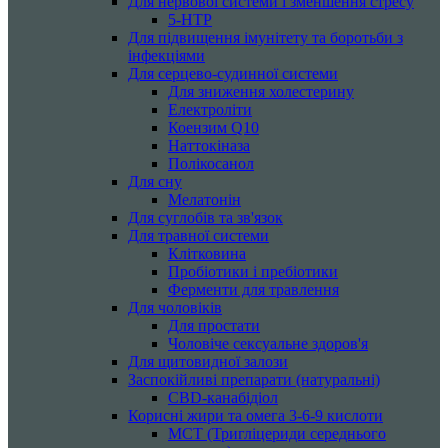
Для нервової системи і зменшення стресу
5-HTP
Для підвищення імунітету та боротьби з
інфекціями
Для серцево-судинної системи
Для зниження холестерину
Електроліти
Коензим Q10
Наттокіназа
Полікосанол
Для сну
Мелатонін
Для суглобів та зв'язок
Для травної системи
Клітковина
Пробіотики і пребіотики
Ферменти для травлення
Для чоловіків
Для простати
Чоловіче сексуальне здоров'я
Для щитовидної залози
Заспокійливі препарати (натуральні)
CBD-канабідіол
Корисні жири та омега 3-6-9 кислоти
MCT (Тригліцериди середнього