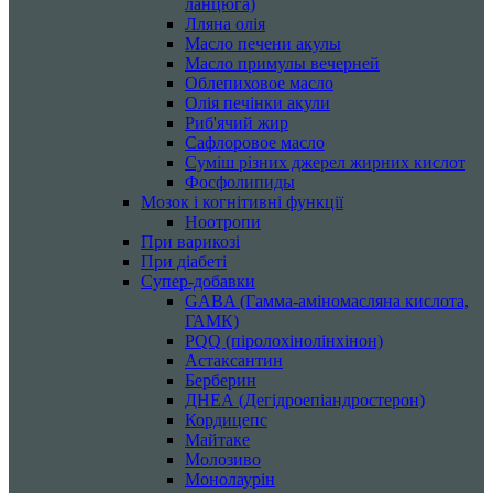
ланцюга)
Лляна олія
Масло печени акулы
Масло примулы вечерней
Облепиховое масло
Олія печінки акули
Риб'ячий жир
Сафлоровое масло
Суміш різних джерел жирних кислот
Фосфолипиды
Мозок і когнітивні функції
Ноотропи
При варикозі
При діабеті
Супер-добавки
GABA (Гамма-аміномасляна кислота,
ГАМК)
PQQ (піролохінолінхінон)
Астаксантин
Берберин
ДНЕА (Дегідроепіандростерон)
Кордицепс
Майтаке
Молозиво
Монолаурін