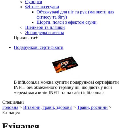
Супорти
Фітнес аксесуари
Обтяжувачі для ніг та рук (манжети для
фітнесу та бігу)
Шорти, пояси з ефектом сауни
Шейкери та пляшки
Эспандеры и ленты
Приховати
+
Подарункові сертифікати
В infit.com.ua можна купити подарункові сертифікати
INFIT без обмеженого терміну дії, що діють у всій
мережі магазинів INFIT та на сайті infit.com.ua
Спеціальні
Головна
>
Вітаміни, трави, здоров'я
>
Трави, рослини
>
Ехінацея
Ехінацея