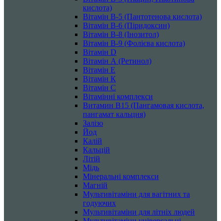
кислота)
Вітамін B-5 (Пантотенова кислота)
Вітамін B-6 (Піридоксин)
Вітамін B-8 (Інозитол)
Вітамін B-9 (Фолієва кислота)
Вітамін D
Вітамін А (Ретинол)
Вітамін Е
Вітамін К
Вітамін С
Вітамінні комплекси
Витамин B15 (Пангамовая кислота,
пангамат кальция)
Залізо
Йод
Калій
Кальцій
Літій
Мідь
Мінеральні комплекси
Магній
Мультивітаміни для вагітних та
годуючих
Мультивітаміни для літніх людей
Мультивітаміни універсальні