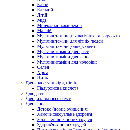
Калій
Кальцій
Літій
Мідь
Мінеральні комплекси
Магній
Мультивітаміни для вагітних та годуючих
Мультивітаміни для літніх людей
Мультивітаміни універсальні
Мультивитаміни для дітей
Мультивитаміни для жінок
Мультивитаміни для чоловіків
Селен
Хром
Цинк
Для волосся, шкіри, нігтів
Гіалуронова кислота
Для дітей
Для дихальної системи
Для жінок
Детокс (повне очищення)
Жіноче сексуальне здоров'я
Збільшення жіночих грудей
Здоров'я жіночих грудей
Підтримка жіночої гормональної системи