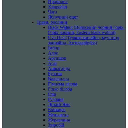
Прополис
Хлорофіл
Чага
Яблучний оцет
Трави, рослини
Black Walnut (Волоський чорний горіх,
Горіх чорний, Eastern black walnut)
Uva Ursi (Туляня звичайна, мучниця
звичайна, Arctostaphylos)
Імбир
Алое
Артишок
Асаї
Ашваганда
Бузина
Валериана
Гімнема лісова
Гінко білоба
Глід
Гуарана
Дикий Ямс
Ехінацея
Женьшень
Журавлина
Звіробій