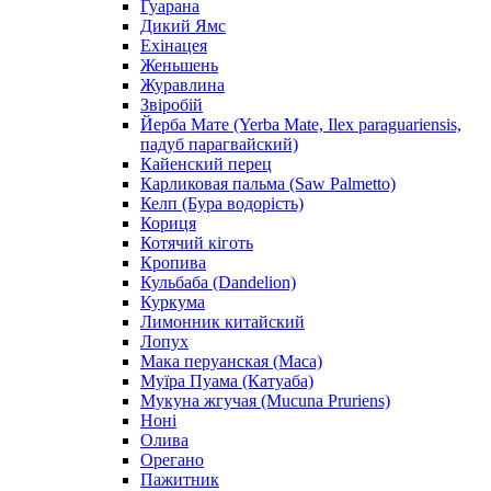
Гуарана
Дикий Ямс
Ехінацея
Женьшень
Журавлина
Звіробій
Йерба Мате (Yerba Mate, Ilex paraguariensis,
падуб парагвайский)
Кайенский перец
Карликовая пальма (Saw Palmetto)
Келп (Бура водорість)
Кориця
Котячий кіготь
Кропива
Кульбаба (Dandelion)
Куркума
Лимонник китайский
Лопух
Мака перуанская (Maca)
Муїра Пуама (Катуаба)
Мукуна жгучая (Mucuna Pruriens)
Ноні
Олива
Орегано
Пажитник