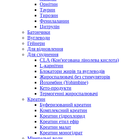
Орнітин
Таурин
Тирозин
Фенилаланин
Цитрулін
Батончики
Вуглеводи
Гейнери
Для відновлення
Для схуднення
CLA (Кон'югована лінолева кислота)
L-карнітин
Блокатори жирів та вуглеводів
Жироспалювачі без стимуляторів
Йохимбин (Yohimbine)
Кето-продукти
Термогенні жироспалювачі
Креатин
Буферизований креатин
Комплексний креатин
Креатин гідрохлорид
Креатин етил ефір
Креатин малат
Креатин моногідрат
Мінеральні води