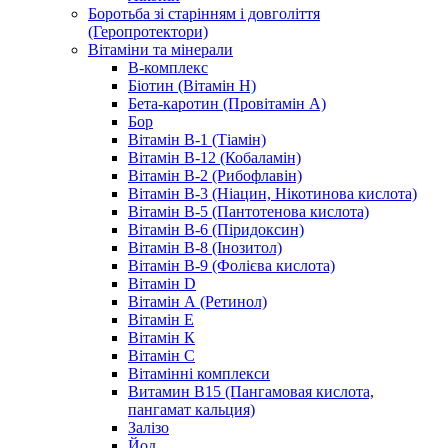
Боротьба зі старінням і довголіття
(Геропротектори)
Вітаміни та мінерали
B-комплекс
Біотин (Вітамін H)
Бета-каротин (Провітамін А)
Бор
Вітамін B-1 (Тіамін)
Вітамін B-12 (Кобаламін)
Вітамін B-2 (Рибофлавін)
Вітамін B-3 (Ніацин, Нікотинова кислота)
Вітамін B-5 (Пантотенова кислота)
Вітамін B-6 (Піридоксин)
Вітамін B-8 (Інозитол)
Вітамін B-9 (Фолієва кислота)
Вітамін D
Вітамін А (Ретинол)
Вітамін Е
Вітамін К
Вітамін С
Вітамінні комплекси
Витамин B15 (Пангамовая кислота,
пангамат кальция)
Залізо
Йод