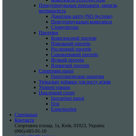
Передтренувальні препарати, енергія,
витривалість
Донатори азоту (NO бустери)
Передтренувальні комплекси
Стимулятори
Протеїни
Комплексний протеїн
Повільний протеїн
Рослинний протеїн
Сироватковий протеїн
Яєчний протеїн
Яловичий протеїн
Спортивні напої
Гипотонические напитки
Унікальні добавки для росту м'язів
Уцінені товари
Циклічний спорт
Ізотонічні напої
Гелі
Електроліти
Спеціальні
Контакти
Спортивна площа, 1a, Київ, 01023, Україна
(066)-685-91-10