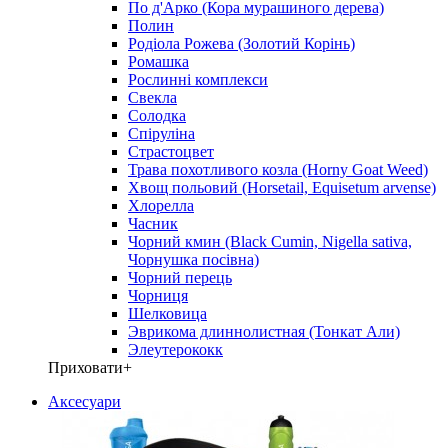
По д'Арко (Кора мурашиного дерева)
Полин
Родіола Рожева (Золотий Корінь)
Ромашка
Рослинні комплекси
Свекла
Солодка
Спіруліна
Страстоцвет
Трава похотливого козла (Horny Goat Weed)
Хвощ польовий (Horsetail, Equisetum arvense)
Хлорелла
Часник
Чорний кмин (Black Cumin, Nigella sativa,
Чорнушка посівна)
Чорний перець
Чорниця
Шелковица
Эврикома длиннолистная (Тонкат Али)
Элеутерококк
Приховати
+
Аксесуари