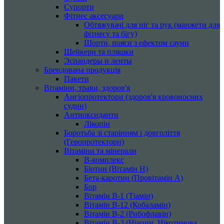
Супорти
Фітнес аксесуари
Обтяжувачі для ніг та рук (манжети для
фітнесу та бігу)
Шорти, пояси з ефектом сауни
Шейкери та пляшки
Эспандеры и ленты
Брендована продукція
Пакети
Вітаміни, трави, здоров'я
Ангіопротектори (здоров'я кровоносних
судин)
Антиоксиданти
Лікопін
Боротьба зі старінням і довголіття
(Геропротектори)
Вітаміни та мінерали
B-комплекс
Біотин (Вітамін H)
Бета-каротин (Провітамін А)
Бор
Вітамін B-1 (Тіамін)
Вітамін B-12 (Кобаламін)
Вітамін B-2 (Рибофлавін)
Вітамін B-3 (Ніацин, Нікотинова