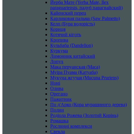
Йерба Мате (Yerba Mate, Ilex
paraguariensis, падуб парагвайский)
Кайенский перец
Карликовая пальма (Saw Palmetto)
Келп (Бура водорість)
Кориця
Котячий кіготь
Кропива
Кульбаба (Dandelion)
Куркума
Лимонник китайский
Лопух
Мака перуанская (Maca)
Муїра Пуама (Катуаба)
Мукуна жгучая (Mucuna Pruriens)
Ноні
Олива
Орегано
Пажитник
По д'Арко (Кора мурашиного дерева)
Полин
Родіола Рожева (Золотий Корінь)
Ромашка
Рослинні комплекси
Свекла