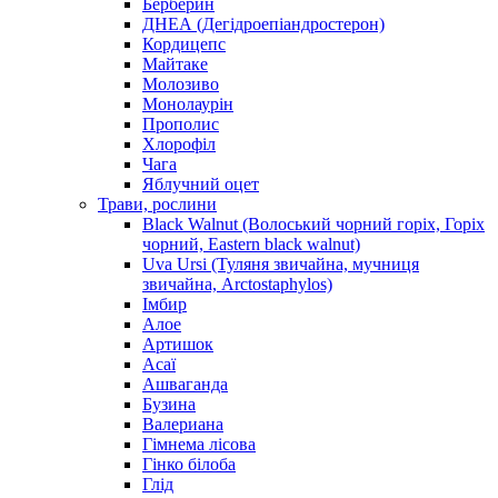
Берберин
ДНЕА (Дегідроепіандростерон)
Кордицепс
Майтаке
Молозиво
Монолаурін
Прополис
Хлорофіл
Чага
Яблучний оцет
Трави, рослини
Black Walnut (Волоський чорний горіх, Горіх
чорний, Eastern black walnut)
Uva Ursi (Туляня звичайна, мучниця
звичайна, Arctostaphylos)
Імбир
Алое
Артишок
Асаї
Ашваганда
Бузина
Валериана
Гімнема лісова
Гінко білоба
Глід