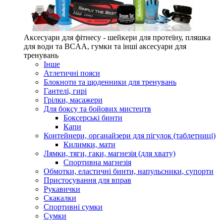
Аксесуари для фітнесу - шейкери для протеїну, пляшка
для води та BCAA, гумки та інші аксесуари для
тренувань
Інше
Атлетичні пояси
Блокноти та щоденники для тренувань
Гантелі, гирі
Грілки, масажери
Для боксу та бойових мистецтв
Боксерські бинти
Капи
Контейнери, органайзери для пігулок (таблетниці)
Килимки, мати
Лямки, тяги, гаки, магнезія (для хвату)
Спортивна магнезія
Обмотки, еластичні бинти, напульсники, супорти
Пристосування для вправ
Рукавички
Скакалки
Спортивні сумки
Сумки