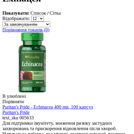
Показувати:
Список
/
Сітка
Відображати:
Порівняння товарів (0)
В улюблені
Порівняти
Puritan's Pride - Echinacea 400 mg, 100 капсул
Puritan's Pride
text_sku
005633
Для підтримки імунітету, зниження ризику застудних
захворювань та прискорення відновлення після хвороб.
Натуральна добавка, яка містить екстракт ехінацеї, рослини