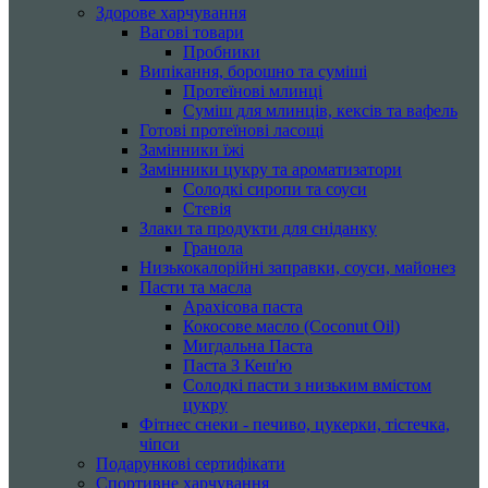
Здорове харчування
Вагові товари
Пробники
Випікання, борошно та суміші
Протеїнові млинці
Суміш для млинців, кексів та вафель
Готові протеїнові ласощі
Замінники їжі
Замінники цукру та ароматизатори
Солодкі сиропи та соуси
Стевія
Злаки та продукти для сніданку
Гранола
Низькокалорійні заправки, соуси, майонез
Пасти та масла
Арахісова паста
Кокосове масло (Coconut Oil)
Мигдальна Паста
Паста З Кеш'ю
Солодкі пасти з низьким вмістом
цукру
Фітнес снеки - печиво, цукерки, тістечка,
чіпси
Подарункові сертифікати
Спортивне харчування