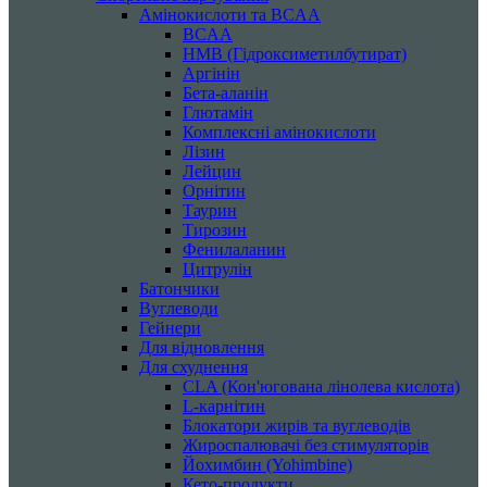
Амінокислоти та BCAA
BCAA
HMB (Гідроксиметилбутират)
Аргінін
Бета-аланін
Глютамін
Комплексні амінокислоти
Лізин
Лейцин
Орнітин
Таурин
Тирозин
Фенилаланин
Цитрулін
Батончики
Вуглеводи
Гейнери
Для відновлення
Для схуднення
CLA (Кон'югована лінолева кислота)
L-карнітин
Блокатори жирів та вуглеводів
Жироспалювачі без стимуляторів
Йохимбин (Yohimbine)
Кето-продукти