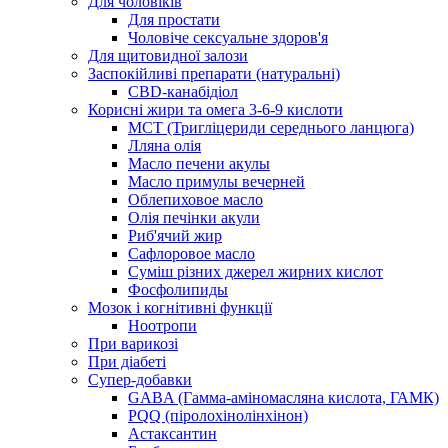
Для чоловіків
Для простати
Чоловіче сексуальне здоров'я
Для щитовидної залози
Заспокійливі препарати (натуральні)
CBD-канабідіол
Корисні жири та омега 3-6-9 кислоти
MCT (Тригліцериди середнього ланцюга)
Лляна олія
Масло печени акулы
Масло примулы вечерней
Облепиховое масло
Олія печінки акули
Риб'ячий жир
Сафлоровое масло
Суміш різних джерел жирних кислот
Фосфолипиды
Мозок і когнітивні функції
Ноотропи
При варикозі
При діабеті
Супер-добавки
GABA (Гамма-аміномасляна кислота, ГАМК)
PQQ (піролохінолінхінон)
Астаксантин