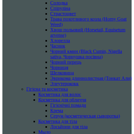
Солодка
Спіруліна
Страстоцвет
Трава похотливого козла (Horny Goat
Weed)
Хвощ польовий (Horsetail, Equisetum
arvense)
Хлорелла
Часник
Чорний кмин (Black Cumin, Nigella
sativa, Чорнушка посівна)
Чорний перець
Чорниця
Шелковица
Эврикома длиннолистная (Тонкат Али)
Элеутерококк
Гігієна та косметика
Косметика для волос
Косметика для обличчя
Гігієнічні помади
Крема
Серум (косметическая сыворотка)
Косметика для тіла
Лосьйони для тіла
Мыло