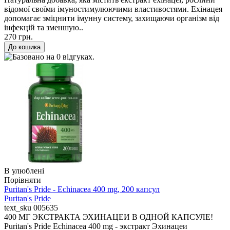
відомої своїми імуностимулюючими властивостями. Ехінацея
допомагає зміцнити імунну систему, захищаючи організм від
інфекцій та зменшую..
270 грн.
В улюблені
Порівняти
Puritan's Pride - Echinacea 400 mg, 200 капсул
Puritan's Pride
text_sku
005635
400 МГ ЭКСТРАКТА ЭХИНАЦЕИ В ОДНОЙ КАПСУЛЕ!
Puritan's Pride Echinacea 400 mg - экстракт Эхинацеи