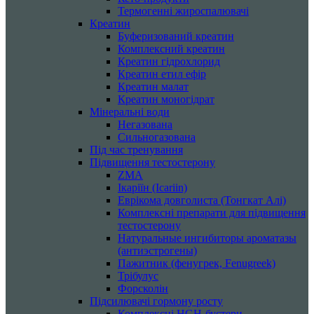
Термогенні жироспалювачі
Креатин
Буферизований креатин
Комплексний креатин
Креатин гідрохлорид
Креатин етил ефір
Креатин малат
Креатин моногідрат
Мінеральні води
Негазована
Сильногазована
Під час тренування
Підвищення тестостерону
ZMA
Ікаріїн (Icariin)
Еврікома довголиста (Тонгкат Алі)
Комплексні препарати для підвищення
тестостерону
Натуральные ингибиторы ароматазы
(антиэстрогены)
Пажитник (фенугрек, Fenugreek)
Трібулус
Форсколін
Підсилювачі гормону росту
Комплексні HGH-бустери