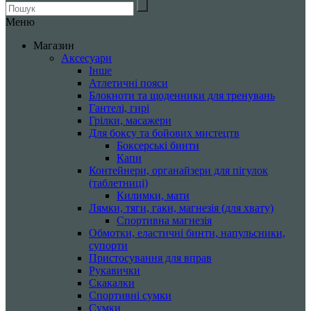
Меню
Магазин
Аксесуари
Інше
Атлетичні пояси
Блокноти та щоденники для тренувань
Гантелі, гирі
Грілки, масажери
Для боксу та бойових мистецтв
Боксерські бинти
Капи
Контейнери, органайзери для пігулок
(таблетниці)
Килимки, мати
Лямки, тяги, гаки, магнезія (для хвату)
Спортивна магнезія
Обмотки, еластичні бинти, напульсники,
супорти
Пристосування для вправ
Рукавички
Скакалки
Спортивні сумки
Сумки