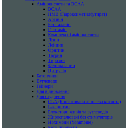
Амінокислоти та BCAA
BCAA
HMB (Гідроксиметилбутират)
Аргінін
Бета-аланін
Глютамін
Комплексні амінокислоти
Лізин
Лейцин
Орнітин
Таурин
Тирозин
Фенилаланин
Цитрулін
Батончики
Вуглеводи
Гейнери
Для відновлення
Для схуднення
CLA (Кон'югована лінолева кислота)
L-карнітин
Блокатори жирів та вуглеводів
Жироспалювачі без стимуляторів
Йохимбин (Yohimbine)
Кето-продукти