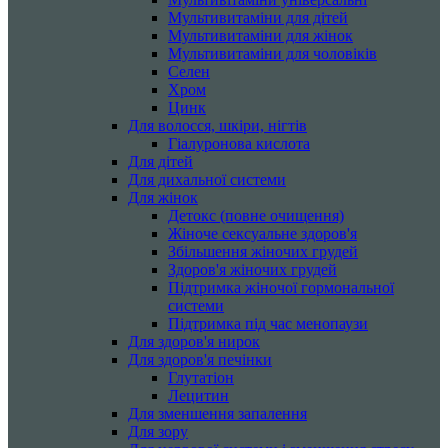
Мультивитаміни для дітей
Мультивитаміни для жінок
Мультивитаміни для чоловіків
Селен
Хром
Цинк
Для волосся, шкіри, нігтів
Гіалуронова кислота
Для дітей
Для дихальної системи
Для жінок
Детокс (повне очищення)
Жіноче сексуальне здоров'я
Збільшення жіночих грудей
Здоров'я жіночих грудей
Підтримка жіночої гормональної
системи
Підтримка під час менопаузи
Для здоров'я нирок
Для здоров'я печінки
Глутатіон
Лецитин
Для зменшення запалення
Для зору