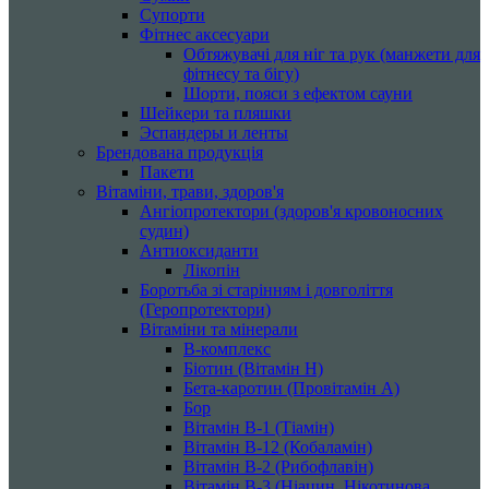
Супорти
Фітнес аксесуари
Обтяжувачі для ніг та рук (манжети для
фітнесу та бігу)
Шорти, пояси з ефектом сауни
Шейкери та пляшки
Эспандеры и ленты
Брендована продукція
Пакети
Вітаміни, трави, здоров'я
Ангіопротектори (здоров'я кровоносних
судин)
Антиоксиданти
Лікопін
Боротьба зі старінням і довголіття
(Геропротектори)
Вітаміни та мінерали
B-комплекс
Біотин (Вітамін H)
Бета-каротин (Провітамін А)
Бор
Вітамін B-1 (Тіамін)
Вітамін B-12 (Кобаламін)
Вітамін B-2 (Рибофлавін)
Вітамін B-3 (Ніацин, Нікотинова