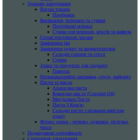
Здорове харчування
Вагові товари
Пробники
Випікання, борошно та суміші
Протеїнові млинці
Суміш для млинців, кексів та вафель
Готові протеїнові ласощі
Замінники їжі
Замінники цукру та ароматизатори
Солодкі сиропи та соуси
Стевія
Злаки та продукти для сніданку
Гранола
Низькокалорійні заправки, соуси, майонез
Пасти та масла
Арахісова паста
Кокосове масло (Coconut Oil)
Мигдальна Паста
Паста З Кеш'ю
Солодкі пасти з низьким вмістом
цукру
Фітнес снеки - печиво, цукерки, тістечка,
чіпси
Подарункові сертифікати
Спортивне харчування