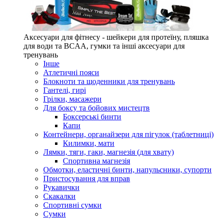
Аксесуари для фітнесу - шейкери для протеїну, пляшка
для води та BCAA, гумки та інші аксесуари для
тренувань
Інше
Атлетичні пояси
Блокноти та щоденники для тренувань
Гантелі, гирі
Грілки, масажери
Для боксу та бойових мистецтв
Боксерські бинти
Капи
Контейнери, органайзери для пігулок (таблетниці)
Килимки, мати
Лямки, тяги, гаки, магнезія (для хвату)
Спортивна магнезія
Обмотки, еластичні бинти, напульсники, супорти
Пристосування для вправ
Рукавички
Скакалки
Спортивні сумки
Сумки