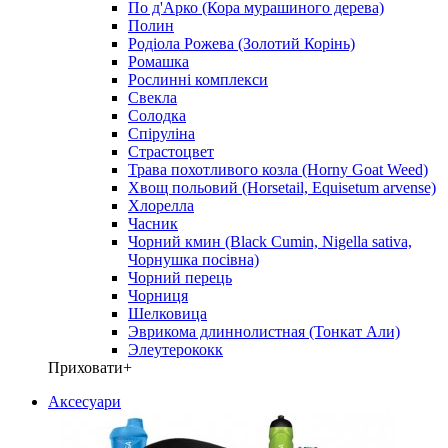
По д'Арко (Кора мурашиного дерева)
Полин
Родіола Рожева (Золотий Корінь)
Ромашка
Рослинні комплекси
Свекла
Солодка
Спіруліна
Страстоцвет
Трава похотливого козла (Horny Goat Weed)
Хвощ польовий (Horsetail, Equisetum arvense)
Хлорелла
Часник
Чорний кмин (Black Cumin, Nigella sativa,
Чорнушка посівна)
Чорний перець
Чорниця
Шелковица
Эврикома длиннолистная (Тонкат Али)
Элеутерококк
Приховати
+
Аксесуари