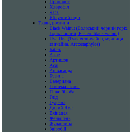
Прополис
Хлорофіл
Чага
Яблучний оцет
Трави, рослини
Black Walnut (Волоський чорний горіх,
Горіх чорний, Eastern black walnut)
Uva Ursi (Туляня звичайна, мучниця
звичайна, Arctostaphylos)
Імбир
Алое
Артишок
Асаї
Ашваганда
Бузина
Валериана
Гімнема лісова
Гінко білоба
Глід
Гуарана
Дикий Ямс
Ехінацея
Женьшень
Журавлина
Звіробій