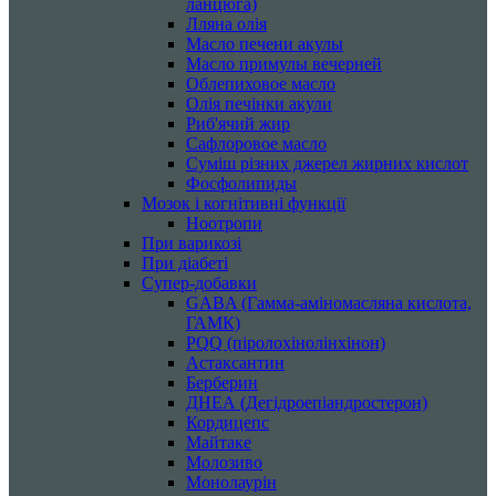
ланцюга)
Лляна олія
Масло печени акулы
Масло примулы вечерней
Облепиховое масло
Олія печінки акули
Риб'ячий жир
Сафлоровое масло
Суміш різних джерел жирних кислот
Фосфолипиды
Мозок і когнітивні функції
Ноотропи
При варикозі
При діабеті
Супер-добавки
GABA (Гамма-аміномасляна кислота,
ГАМК)
PQQ (піролохінолінхінон)
Астаксантин
Берберин
ДНЕА (Дегідроепіандростерон)
Кордицепс
Майтаке
Молозиво
Монолаурін