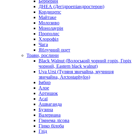
Берберин
ДНЕА (Дегідроепіандростерон)
Кордицепс
Майтаке
Молозиво
Монолаурін
Прополис
Хлорофіл
Чага
Яблучний оцет
Трави, рослини
Black Walnut (Волоський чорний горіх, Горіх
чорний, Eastern black walnut)
Uva Ursi (Туляня звичайна, мучниця
звичайна, Arctostaphylos)
Імбир
Алое
Артишок
Асаї
Ашваганда
Бузина
Валериана
Гімнема лісова
Гінко білоба
Глід