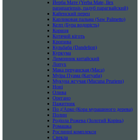
Йерба Мате (Yerba Mate, Ilex
paraguariensis, падуб парагвайский)
Кайенский перец
Карликовая пальма (Saw Palmetto)
Келп (Бура водорість)
Кориця
Котячий кіготь
Кропива
Кульбаба (Dandelion)
Куркума
Лимонник китайский
Лопух
Мака перуанская (Maca)
Муїра Пуама (Катуаба)
Мукуна жгучая (Mucuna Pruriens)
Ноні
Олива
Орегано
Пажитник
По д'Арко (Кора мурашиного дерева)
Полин
Родіола Рожева (Золотий Корінь)
Ромашка
Рослинні комплекси
Свекла