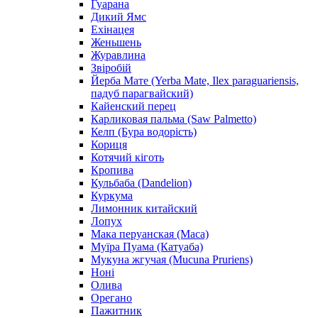
Гуарана
Дикий Ямс
Ехінацея
Женьшень
Журавлина
Звіробій
Йерба Мате (Yerba Mate, Ilex paraguariensis,
падуб парагвайский)
Кайенский перец
Карликовая пальма (Saw Palmetto)
Келп (Бура водорість)
Кориця
Котячий кіготь
Кропива
Кульбаба (Dandelion)
Куркума
Лимонник китайский
Лопух
Мака перуанская (Maca)
Муїра Пуама (Катуаба)
Мукуна жгучая (Mucuna Pruriens)
Ноні
Олива
Орегано
Пажитник