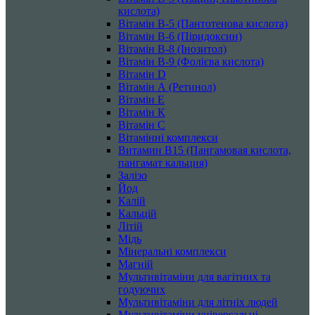
кислота)
Вітамін B-5 (Пантотенова кислота)
Вітамін B-6 (Піридоксин)
Вітамін B-8 (Інозитол)
Вітамін B-9 (Фолієва кислота)
Вітамін D
Вітамін А (Ретинол)
Вітамін Е
Вітамін К
Вітамін С
Вітамінні комплекси
Витамин B15 (Пангамовая кислота,
пангамат кальция)
Залізо
Йод
Калій
Кальцій
Літій
Мідь
Мінеральні комплекси
Магній
Мультивітаміни для вагітних та
годуючих
Мультивітаміни для літніх людей
Мультивітаміни універсальні