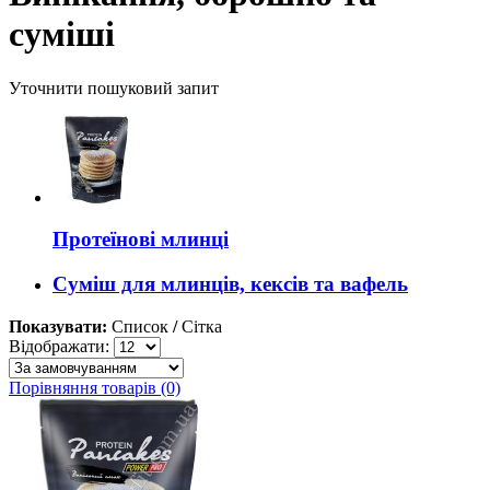
суміші
Уточнити пошуковий запит
Протеїнові млинці
Суміш для млинців, кексів та вафель
Показувати:
Список
/
Сітка
Відображати:
Порівняння товарів (0)