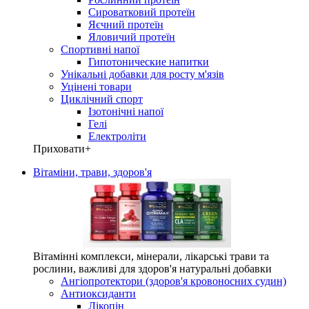
Сироватковий протеїн
Яєчний протеїн
Яловичий протеїн
Спортивні напої
Гипотонические напитки
Унікальні добавки для росту м'язів
Уцінені товари
Циклічний спорт
Ізотонічні напої
Гелі
Електроліти
Приховати
+
Вітаміни, трави, здоров'я
Вітамінні комплекси, мінерали, лікарські трави та
рослини, важливі для здоров'я натуральні добавки
Ангіопротектори (здоров'я кровоносних судин)
Антиоксиданти
Лікопін