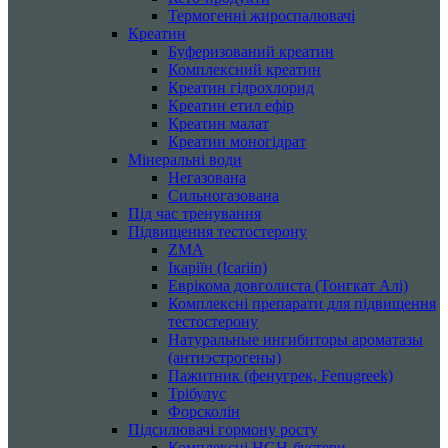
Термогенні жироспалювачі
Креатин
Буферизований креатин
Комплексний креатин
Креатин гідрохлорид
Креатин етил ефір
Креатин малат
Креатин моногідрат
Мінеральні води
Негазована
Сильногазована
Під час тренування
Підвищення тестостерону
ZMA
Ікаріїн (Icariin)
Еврікома довголиста (Тонгкат Алі)
Комплексні препарати для підвищення
тестостерону
Натуральные ингибиторы ароматазы
(антиэстрогены)
Пажитник (фенугрек, Fenugreek)
Трібулус
Форсколін
Підсилювачі гормону росту
Комплексні HGH-бустери