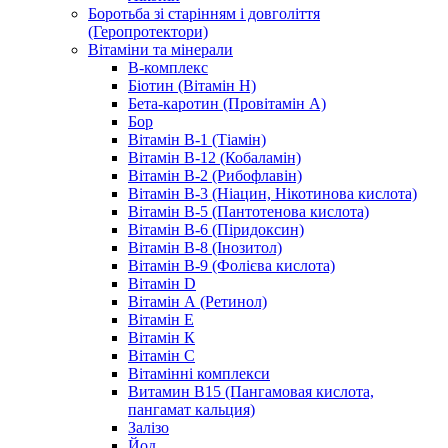
Боротьба зі старінням і довголіття
(Геропротектори)
Вітаміни та мінерали
B-комплекс
Біотин (Вітамін H)
Бета-каротин (Провітамін А)
Бор
Вітамін B-1 (Тіамін)
Вітамін B-12 (Кобаламін)
Вітамін B-2 (Рибофлавін)
Вітамін B-3 (Ніацин, Нікотинова кислота)
Вітамін B-5 (Пантотенова кислота)
Вітамін B-6 (Піридоксин)
Вітамін B-8 (Інозитол)
Вітамін B-9 (Фолієва кислота)
Вітамін D
Вітамін А (Ретинол)
Вітамін Е
Вітамін К
Вітамін С
Вітамінні комплекси
Витамин B15 (Пангамовая кислота,
пангамат кальция)
Залізо
Йод