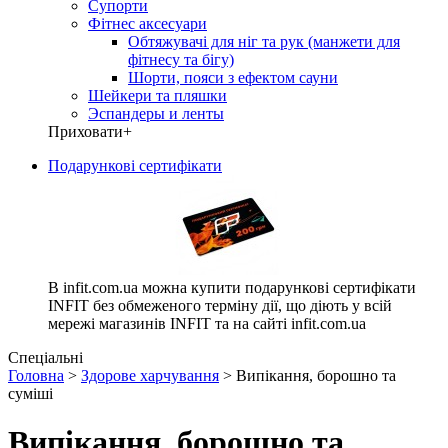
Супорти
Фітнес аксесуари
Обтяжувачі для ніг та рук (манжети для
фітнесу та бігу)
Шорти, пояси з ефектом сауни
Шейкери та пляшки
Эспандеры и ленты
Приховати
+
Подарункові сертифікати
В infit.com.ua можна купити подарункові сертифікати
INFIT без обмеженого терміну дії, що діють у всій
мережі магазинів INFIT та на сайті infit.com.ua
Спеціальні
Головна
>
Здорове харчування
> Випікання, борошно та
суміші
Випікання, борошно та