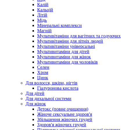
Калій
Кальцій
Літій
Мідь
Мінеральні комплекси
Магній
Мультивітаміни для вагітних та годуючих
Мультивітаміни для літніх людей
Мультивітаміни універсальні
Мультивитаміни для дітей
Мультивитаміни для жінок
Мультивитаміни для чоловіків
Селен
Хром
Цинк
Для волосся, шкіри, нігтів
Гіалуронова кислота
Для дітей
Для дихальної системи
Для жінок
Детокс (повне очищення)
Жіноче сексуальне здоров'я
Збільшення жіночих грудей
Здоров'я жіночих грудей
Підтримка жіночої гормональної системи