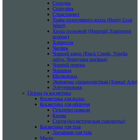
Солодка
Спіруліна
Страстоцвет
Трава похотливого козла (Horny Goat
Weed)
Хвощ польовий (Horsetail, Equisetum
arvense)
Хлорелла
Часник
Чорний кмин (Black Cumin, Nigella
sativa, Чорнушка посівна)
Чорний перець
Чорниця
Шелковица
Эврикома длиннолистная (Тонкат Али)
Элеутерококк
Гігієна та косметика
Косметика для волос
Косметика для обличчя
Гігієнічні помади
Крема
Серум (косметическая сыворотка)
Косметика для тіла
Лосьйони для тіла
Мыло