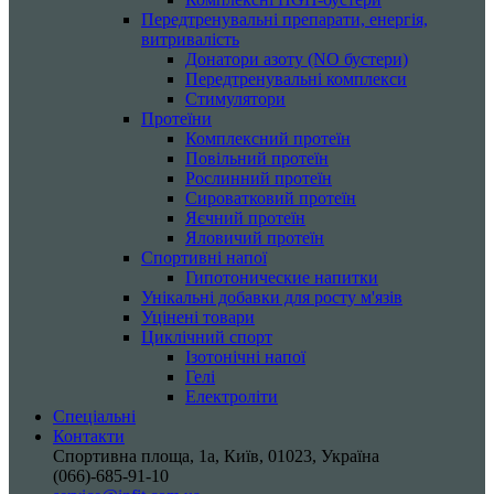
Передтренувальні препарати, енергія,
витривалість
Донатори азоту (NO бустери)
Передтренувальні комплекси
Стимулятори
Протеїни
Комплексний протеїн
Повільний протеїн
Рослинний протеїн
Сироватковий протеїн
Яєчний протеїн
Яловичий протеїн
Спортивні напої
Гипотонические напитки
Унікальні добавки для росту м'язів
Уцінені товари
Циклічний спорт
Ізотонічні напої
Гелі
Електроліти
Спеціальні
Контакти
Спортивна площа, 1a, Київ, 01023, Україна
(066)-685-91-10