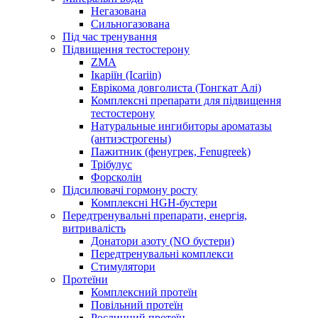
Негазована
Сильногазована
Під час тренування
Підвищення тестостерону
ZMA
Ікаріїн (Icariin)
Еврікома довголиста (Тонгкат Алі)
Комплексні препарати для підвищення
тестостерону
Натуральные ингибиторы ароматазы
(антиэстрогены)
Пажитник (фенугрек, Fenugreek)
Трібулус
Форсколін
Підсилювачі гормону росту
Комплексні HGH-бустери
Передтренувальні препарати, енергія,
витривалість
Донатори азоту (NO бустери)
Передтренувальні комплекси
Стимулятори
Протеїни
Комплексний протеїн
Повільний протеїн
Рослинний протеїн