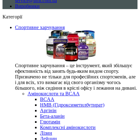
service@infit.com.ua
Виробники
Категорії
Спортивне харчування
Спортивне харчування – це інструмент, який збільшує
ефективність від занять будь-яким видом спорту.
Призначено не тільки для професійних спортсменів, але
і для всіх, хто вимагає від свого організму чогось
більшого, ніж сидіння в кріслі офісу і лежання на дивані.
Амінокислоти та BCAA
BCAA
HMB (Гідроксиметилбутират)
Аргінін
Бета-аланін
Глютамін
Комплексні амінокислоти
Лізин
Лейцин