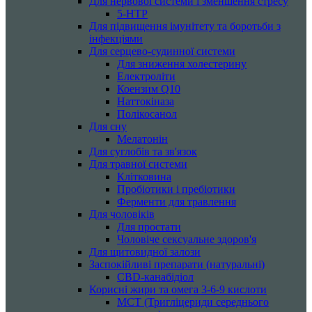
Для нервової системи і зменшення стресу
5-HTP
Для підвищення імунітету та боротьби з
інфекціями
Для серцево-судинної системи
Для зниження холестерину
Електроліти
Коензим Q10
Наттокіназа
Полікосанол
Для сну
Мелатонін
Для суглобів та зв'язок
Для травної системи
Клітковина
Пробіотики і пребіотики
Ферменти для травлення
Для чоловіків
Для простати
Чоловіче сексуальне здоров'я
Для щитовидної залози
Заспокійливі препарати (натуральні)
CBD-канабідіол
Корисні жири та омега 3-6-9 кислоти
MCT (Тригліцериди середнього