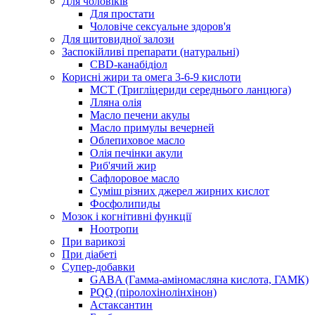
Для чоловіків
Для простати
Чоловіче сексуальне здоров'я
Для щитовидної залози
Заспокійливі препарати (натуральні)
CBD-канабідіол
Корисні жири та омега 3-6-9 кислоти
MCT (Тригліцериди середнього ланцюга)
Лляна олія
Масло печени акулы
Масло примулы вечерней
Облепиховое масло
Олія печінки акули
Риб'ячий жир
Сафлоровое масло
Суміш різних джерел жирних кислот
Фосфолипиды
Мозок і когнітивні функції
Ноотропи
При варикозі
При діабеті
Супер-добавки
GABA (Гамма-аміномасляна кислота, ГАМК)
PQQ (піролохінолінхінон)
Астаксантин