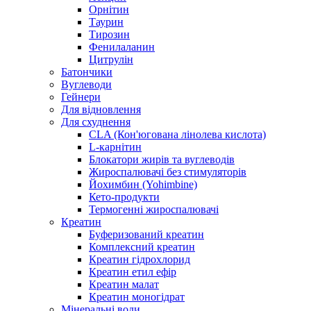
Орнітин
Таурин
Тирозин
Фенилаланин
Цитрулін
Батончики
Вуглеводи
Гейнери
Для відновлення
Для схуднення
CLA (Кон'югована лінолева кислота)
L-карнітин
Блокатори жирів та вуглеводів
Жироспалювачі без стимуляторів
Йохимбин (Yohimbine)
Кето-продукти
Термогенні жироспалювачі
Креатин
Буферизований креатин
Комплексний креатин
Креатин гідрохлорид
Креатин етил ефір
Креатин малат
Креатин моногідрат
Мінеральні води