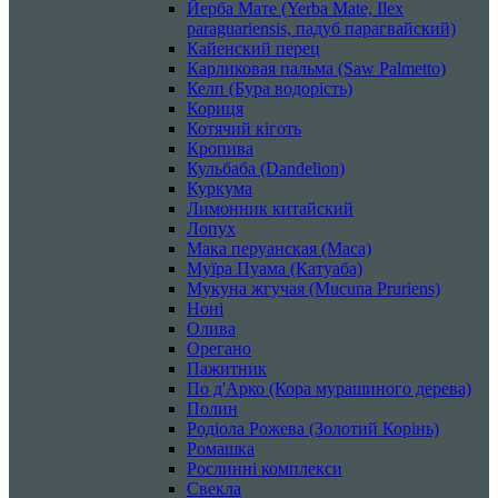
Йерба Мате (Yerba Mate, Ilex
paraguariensis, падуб парагвайский)
Кайенский перец
Карликовая пальма (Saw Palmetto)
Келп (Бура водорість)
Кориця
Котячий кіготь
Кропива
Кульбаба (Dandelion)
Куркума
Лимонник китайский
Лопух
Мака перуанская (Maca)
Муїра Пуама (Катуаба)
Мукуна жгучая (Mucuna Pruriens)
Ноні
Олива
Орегано
Пажитник
По д'Арко (Кора мурашиного дерева)
Полин
Родіола Рожева (Золотий Корінь)
Ромашка
Рослинні комплекси
Свекла