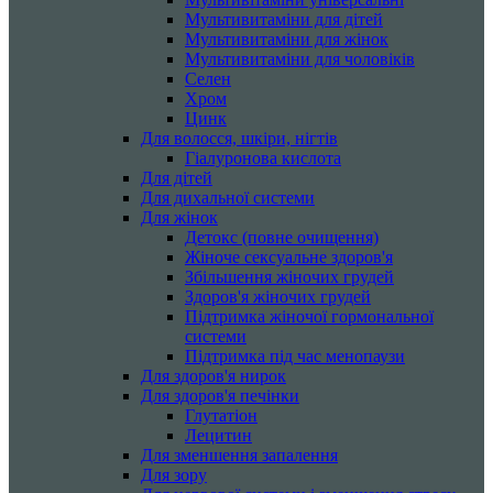
Мультивитаміни для дітей
Мультивитаміни для жінок
Мультивитаміни для чоловіків
Селен
Хром
Цинк
Для волосся, шкіри, нігтів
Гіалуронова кислота
Для дітей
Для дихальної системи
Для жінок
Детокс (повне очищення)
Жіноче сексуальне здоров'я
Збільшення жіночих грудей
Здоров'я жіночих грудей
Підтримка жіночої гормональної
системи
Підтримка під час менопаузи
Для здоров'я нирок
Для здоров'я печінки
Глутатіон
Лецитин
Для зменшення запалення
Для зору