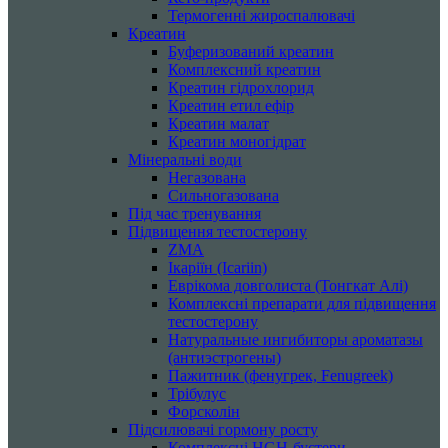
Термогенні жироспалювачі
Креатин
Буферизований креатин
Комплексний креатин
Креатин гідрохлорид
Креатин етил ефір
Креатин малат
Креатин моногідрат
Мінеральні води
Негазована
Сильногазована
Під час тренування
Підвищення тестостерону
ZMA
Ікаріїн (Icariin)
Еврікома довголиста (Тонгкат Алі)
Комплексні препарати для підвищення
тестостерону
Натуральные ингибиторы ароматазы
(антиэстрогены)
Пажитник (фенугрек, Fenugreek)
Трібулус
Форсколін
Підсилювачі гормону росту
Комплексні HGH-бустери