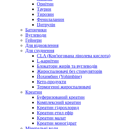
Орнітин
Таурин
Тирозин
Фенилаланин
Цитрулін
Батончики
Вуглеводи
Гейнери
Для відновлення
Для схуднення
CLA (Кон'югована лінолева кислота)
L-карнітин
Блокатори жирів та вуглеводів
Жироспалювачі без стимуляторів
Йохимбин (Yohimbine)
Кето-продукти
Термогенні жироспалювачі
Креатин
Буферизований креатин
Комплексний креатин
Креатин гідрохлорид
Креатин етил ефір
Креатин малат
Креатин моногідрат
Мінеральні води