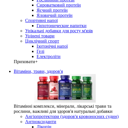
Сироватковий протеїн
Яєчний протеїн
Яловичий протеїн
Спортивні напої
Гипотонические напитки
Унікальні добавки для росту м'язів
Уцінені товари
Циклічний спорт
Ізотонічні напої
Гелі
Електроліти
Приховати
+
Вітаміни, трави, здоров'я
Вітамінні комплекси, мінерали, лікарські трави та
рослини, важливі для здоров'я натуральні добавки
Ангіопротектори (здоров'я кровоносних судин)
Антиоксиданти
Лікопін