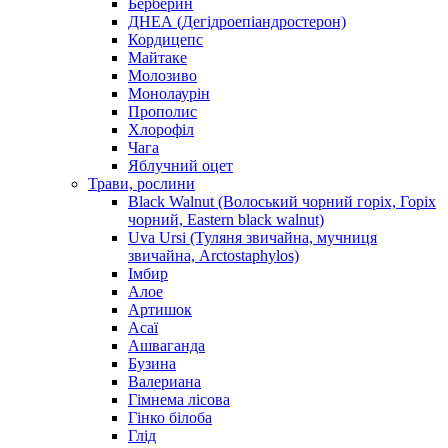
Берберин
ДНЕА (Дегідроепіандростерон)
Кордицепс
Майтаке
Молозиво
Монолаурін
Прополис
Хлорофіл
Чага
Яблучний оцет
Трави, рослини
Black Walnut (Волоський чорний горіх, Горіх
чорний, Eastern black walnut)
Uva Ursi (Туляня звичайна, мучниця
звичайна, Arctostaphylos)
Імбир
Алое
Артишок
Асаї
Ашваганда
Бузина
Валериана
Гімнема лісова
Гінко білоба
Глід