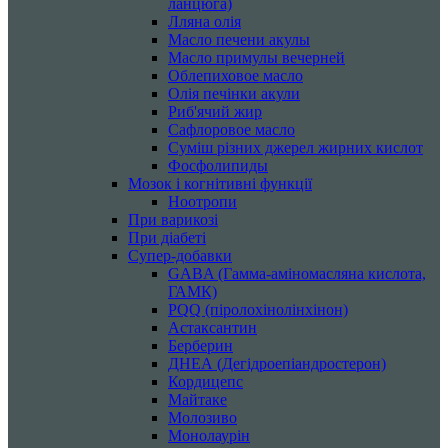
ланцюга)
Лляна олія
Масло печени акулы
Масло примулы вечерней
Облепиховое масло
Олія печінки акули
Риб'ячий жир
Сафлоровое масло
Суміш різних джерел жирних кислот
Фосфолипиды
Мозок і когнітивні функції
Ноотропи
При варикозі
При діабеті
Супер-добавки
GABA (Гамма-аміномасляна кислота,
ГАМК)
PQQ (піролохінолінхінон)
Астаксантин
Берберин
ДНЕА (Дегідроепіандростерон)
Кордицепс
Майтаке
Молозиво
Монолаурін