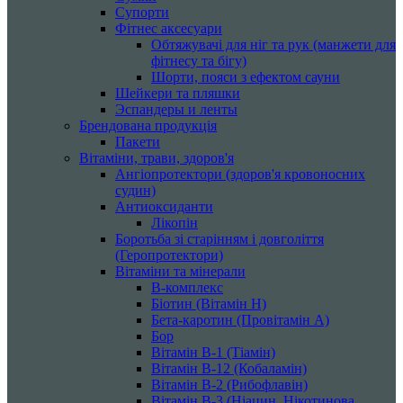
Супорти
Фітнес аксесуари
Обтяжувачі для ніг та рук (манжети для
фітнесу та бігу)
Шорти, пояси з ефектом сауни
Шейкери та пляшки
Эспандеры и ленты
Брендована продукція
Пакети
Вітаміни, трави, здоров'я
Ангіопротектори (здоров'я кровоносних
судин)
Антиоксиданти
Лікопін
Боротьба зі старінням і довголіття
(Геропротектори)
Вітаміни та мінерали
B-комплекс
Біотин (Вітамін H)
Бета-каротин (Провітамін А)
Бор
Вітамін B-1 (Тіамін)
Вітамін B-12 (Кобаламін)
Вітамін B-2 (Рибофлавін)
Вітамін B-3 (Ніацин, Нікотинова