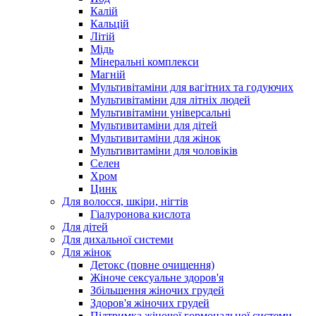
Калій
Кальцій
Літій
Мідь
Мінеральні комплекси
Магній
Мультивітаміни для вагітних та годуючих
Мультивітаміни для літніх людей
Мультивітаміни універсальні
Мультивитаміни для дітей
Мультивитаміни для жінок
Мультивитаміни для чоловіків
Селен
Хром
Цинк
Для волосся, шкіри, нігтів
Гіалуронова кислота
Для дітей
Для дихальної системи
Для жінок
Детокс (повне очищення)
Жіноче сексуальне здоров'я
Збільшення жіночих грудей
Здоров'я жіночих грудей
Підтримка жіночої гормональної системи