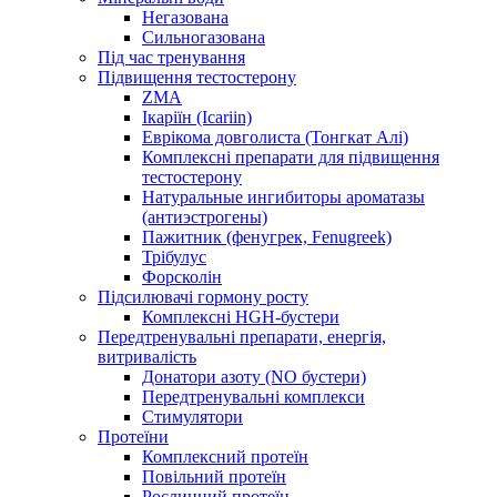
Негазована
Сильногазована
Під час тренування
Підвищення тестостерону
ZMA
Ікаріїн (Icariin)
Еврікома довголиста (Тонгкат Алі)
Комплексні препарати для підвищення
тестостерону
Натуральные ингибиторы ароматазы
(антиэстрогены)
Пажитник (фенугрек, Fenugreek)
Трібулус
Форсколін
Підсилювачі гормону росту
Комплексні HGH-бустери
Передтренувальні препарати, енергія,
витривалість
Донатори азоту (NO бустери)
Передтренувальні комплекси
Стимулятори
Протеїни
Комплексний протеїн
Повільний протеїн
Рослинний протеїн