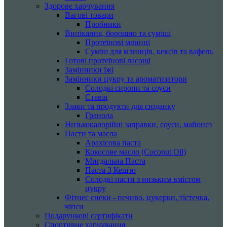
Здорове харчування
Вагові товари
Пробники
Випікання, борошно та суміші
Протеїнові млинці
Суміш для млинців, кексів та вафель
Готові протеїнові ласощі
Замінники їжі
Замінники цукру та ароматизатори
Солодкі сиропи та соуси
Стевія
Злаки та продукти для сніданку
Гранола
Низькокалорійні заправки, соуси, майонез
Пасти та масла
Арахісова паста
Кокосове масло (Coconut Oil)
Мигдальна Паста
Паста З Кеш'ю
Солодкі пасти з низьким вмістом
цукру
Фітнес снеки - печиво, цукерки, тістечка,
чіпси
Подарункові сертифікати
Спортивне харчування