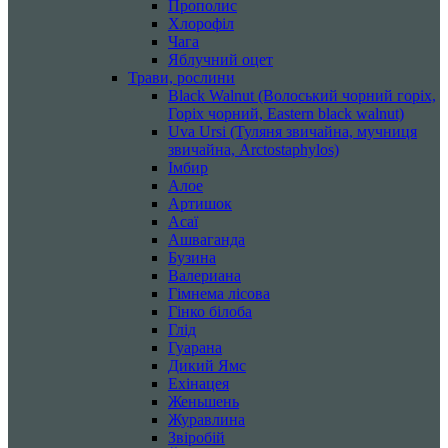
Прополис
Хлорофіл
Чага
Яблучний оцет
Трави, рослини
Black Walnut (Волоський чорний горіх,
Горіх чорний, Eastern black walnut)
Uva Ursi (Туляня звичайна, мучниця
звичайна, Arctostaphylos)
Імбир
Алое
Артишок
Асаї
Ашваганда
Бузина
Валериана
Гімнема лісова
Гінко білоба
Глід
Гуарана
Дикий Ямс
Ехінацея
Женьшень
Журавлина
Звіробій