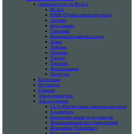
Амінокислоти та BCAA
BCAA
HMB (Гідроксиметилбутират)
Аргінін
Бета-аланін
Глютамін
Комплексні амінокислоти
Лізин
Лейцин
Орнітин
Таурин
Тирозин
Фенилаланин
Цитрулін
Батончики
Вуглеводи
Гейнери
Для відновлення
Для схуднення
CLA (Кон'югована лінолева кислота)
L-карнітин
Блокатори жирів та вуглеводів
Жироспалювачі без стимуляторів
Йохимбин (Yohimbine)
Кето-продукти