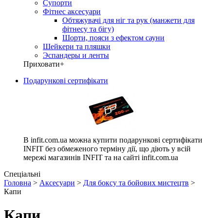
Супорти
Фітнес аксесуари
Обтяжувачі для ніг та рук (манжети для
фітнесу та бігу)
Шорти, пояси з ефектом сауни
Шейкери та пляшки
Эспандеры и ленты
Приховати
+
Подарункові сертифікати
В infit.com.ua можна купити подарункові сертифікати
INFIT без обмеженого терміну дії, що діють у всій
мережі магазинів INFIT та на сайті infit.com.ua
Спеціальні
Головна
>
Аксесуари
>
Для боксу та бойових мистецтв
>
Капи
Капи