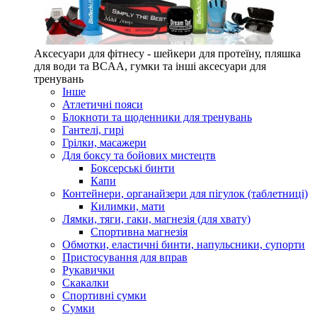
Аксесуари для фітнесу - шейкери для протеїну, пляшка
для води та BCAA, гумки та інші аксесуари для
тренувань
Інше
Атлетичні пояси
Блокноти та щоденники для тренувань
Гантелі, гирі
Грілки, масажери
Для боксу та бойових мистецтв
Боксерські бинти
Капи
Контейнери, органайзери для пігулок (таблетниці)
Килимки, мати
Лямки, тяги, гаки, магнезія (для хвату)
Спортивна магнезія
Обмотки, еластичні бинти, напульсники, супорти
Пристосування для вправ
Рукавички
Скакалки
Спортивні сумки
Сумки