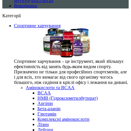
service@infit.com.ua
Виробники
Категорії
Спортивне харчування
Спортивне харчування – це інструмент, який збільшує
ефективність від занять будь-яким видом спорту.
Призначено не тільки для професійних спортсменів, але
і для всіх, хто вимагає від свого організму чогось
більшого, ніж сидіння в кріслі офісу і лежання на дивані.
Амінокислоти та BCAA
BCAA
HMB (Гідроксиметилбутират)
Аргінін
Бета-аланін
Глютамін
Комплексні амінокислоти
Лізин
Лейцин