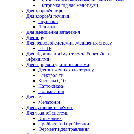
Підтримка під час менопаузи
Для здоров'я нирок
Для здоров'я печінки
Глутатіон
Лецитин
Для зменшення запалення
Для зору
Для нервової системи і зменшення стресу
5-HTP
Для підвищення імунітету та боротьби з
інфекціями
Для серцево-судинної системи
Для зниження холестерину
Електроліти
Коензим Q10
Наттокіназа
Полікосанол
Для сну
Мелатонін
Для суглобів та зв'язок
Для травної системи
Клітковина
Пробіотики і пребіотики
Ферменти для травлення