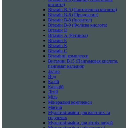
кислота)
Вітамін B-5 (Пантотенова кислота)
Вітамін B-6 (Піридоксин)
Вітамін B-8 (Інозитол)
Вітамін B-9 (Фолієва кислота)
Вітамін D
Вітамін А (Ретинол)
Вітамін Е
Вітамін К
Вітамін С
Вітамінні комплекси
Витамин B15 (Пангамовая кислота,
пангамат кальция)
Залізо
Йод
Калій
Кальцій
Літій
Мідь
Мінеральні комплекси
Магній
Мультивітаміни для вагітних та
годуючих
Мультивітаміни для літніх людей
Мультивітаміни універсальні