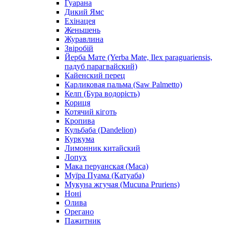
Гуарана
Дикий Ямс
Ехінацея
Женьшень
Журавлина
Звіробій
Йерба Мате (Yerba Mate, Ilex paraguariensis,
падуб парагвайский)
Кайенский перец
Карликовая пальма (Saw Palmetto)
Келп (Бура водорість)
Кориця
Котячий кіготь
Кропива
Кульбаба (Dandelion)
Куркума
Лимонник китайский
Лопух
Мака перуанская (Maca)
Муїра Пуама (Катуаба)
Мукуна жгучая (Mucuna Pruriens)
Ноні
Олива
Орегано
Пажитник