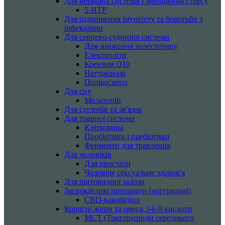
Для нервової системи і зменшення стресу
5-HTP
Для підвищення імунітету та боротьби з
інфекціями
Для серцево-судинної системи
Для зниження холестерину
Електроліти
Коензим Q10
Наттокіназа
Полікосанол
Для сну
Мелатонін
Для суглобів та зв'язок
Для травної системи
Клітковина
Пробіотики і пребіотики
Ферменти для травлення
Для чоловіків
Для простати
Чоловіче сексуальне здоров'я
Для щитовидної залози
Заспокійливі препарати (натуральні)
CBD-канабідіол
Корисні жири та омега 3-6-9 кислоти
MCT (Тригліцериди середнього