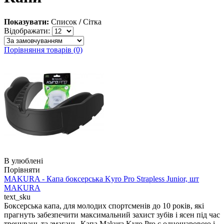
Показувати:
Список
/
Сітка
Відображати:
Порівняння товарів (0)
В улюблені
Порівняти
MAKURA - Капа боксерська Kyro Pro Strapless Junior, шт
MAKURA
text_sku
Боксерська капа, для молодих спортсменів до 10 років, які
прагнуть забезпечити максимальний захист зубів і ясен під час
тренувань та змагань. Капа Makura Kyro Pro є одношаровою і