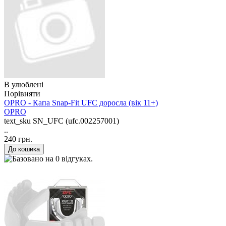
В улюблені
Порівняти
OPRO - Капа Snap-Fit UFC доросла (вік 11+)
OPRO
text_sku
SN_UFC (ufc.002257001)
..
240 грн.