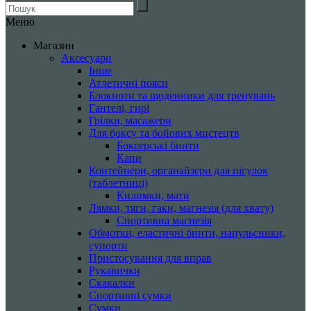
Меню
Магазин
Аксесуари
Інше
Атлетичні пояси
Блокноти та щоденники для тренувань
Гантелі, гирі
Грілки, масажери
Для боксу та бойових мистецтв
Боксерські бинти
Капи
Контейнери, органайзери для пігулок
(таблетниці)
Килимки, мати
Лямки, тяги, гаки, магнезія (для хвату)
Спортивна магнезія
Обмотки, еластичні бинти, напульсники,
супорти
Пристосування для вправ
Рукавички
Скакалки
Спортивні сумки
Сумки