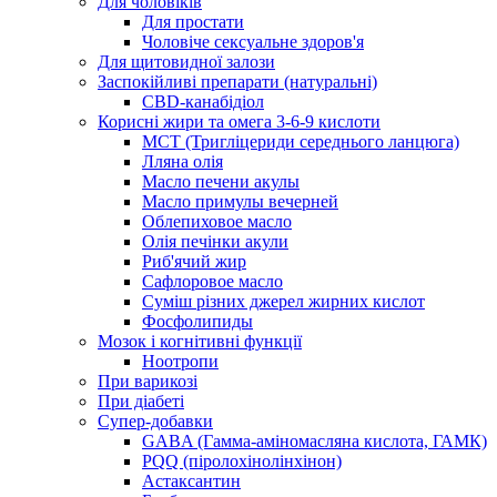
Для чоловіків
Для простати
Чоловіче сексуальне здоров'я
Для щитовидної залози
Заспокійливі препарати (натуральні)
CBD-канабідіол
Корисні жири та омега 3-6-9 кислоти
MCT (Тригліцериди середнього ланцюга)
Лляна олія
Масло печени акулы
Масло примулы вечерней
Облепиховое масло
Олія печінки акули
Риб'ячий жир
Сафлоровое масло
Суміш різних джерел жирних кислот
Фосфолипиды
Мозок і когнітивні функції
Ноотропи
При варикозі
При діабеті
Супер-добавки
GABA (Гамма-аміномасляна кислота, ГАМК)
PQQ (піролохінолінхінон)
Астаксантин