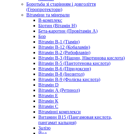
Боротьба зі старінням і довголіття
(Геропротектори)
Вітаміни та мінерали
B-комплекс
Біотин (Вітамін H)
Бета-каротин (Провітамін А)
Бор
Вітамін B-1 (Тіамін)
Вітамін B-12 (Кобаламін)
Вітамін B-2 (Рибофлавін)
Вітамін B-3 (Ніацин, Нікотинова кислота)
Вітамін B-5 (Пантотенова кислота)
Вітамін B-6 (Піридоксин)
Вітамін B-8 (Інозитол)
Вітамін B-9 (Фолієва кислота)
Вітамін D
Вітамін А (Ретинол)
Вітамін Е
Вітамін К
Вітамін С
Вітамінні комплекси
Витамин B15 (Пангамовая кислота,
пангамат кальция)
Залізо
Йод