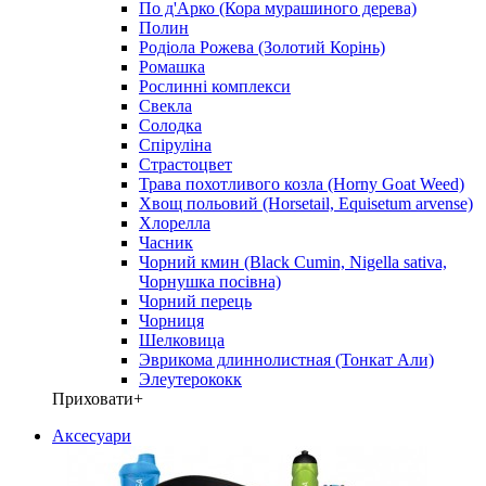
По д'Арко (Кора мурашиного дерева)
Полин
Родіола Рожева (Золотий Корінь)
Ромашка
Рослинні комплекси
Свекла
Солодка
Спіруліна
Страстоцвет
Трава похотливого козла (Horny Goat Weed)
Хвощ польовий (Horsetail, Equisetum arvense)
Хлорелла
Часник
Чорний кмин (Black Cumin, Nigella sativa,
Чорнушка посівна)
Чорний перець
Чорниця
Шелковица
Эврикома длиннолистная (Тонкат Али)
Элеутерококк
Приховати
+
Аксесуари