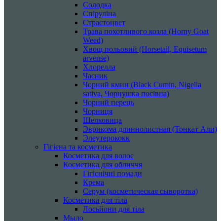
Солодка
Спіруліна
Страстоцвет
Трава похотливого козла (Horny Goat
Weed)
Хвощ польовий (Horsetail, Equisetum
arvense)
Хлорелла
Часник
Чорний кмин (Black Cumin, Nigella
sativa, Чорнушка посівна)
Чорний перець
Чорниця
Шелковица
Эврикома длиннолистная (Тонкат Али)
Элеутерококк
Гігієна та косметика
Косметика для волос
Косметика для обличчя
Гігієнічні помади
Крема
Серум (косметическая сыворотка)
Косметика для тіла
Лосьйони для тіла
Мыло