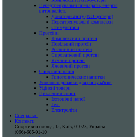
Передтренувальні препарати, енергія,
витривалість
Донатори азоту (NO бустери)
Передтренувальні комплекси
Стимулятори
Протеїни
Комплексний протеїн
Повільний протеїн
Рослинний протеїн
Сироватковий протеїн
Яєчний протеїн
Яловичий протеїн
Спортивні напої
Гипотонические напитки
Унікальні добавки для росту м'язів
Уцінені товари
Циклічний спорт
Ізотонічні напої
Гелі
Електроліти
Спеціальні
Контакти
Спортивна площа, 1a, Київ, 01023, Україна
(066)-685-91-10