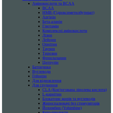
Амінокислоти та BCAA
BCAA
HMB (Гідроксиметилбутират)
Аргінін
Бета-аланін
Глютамін
Комплексні амінокислоти
Лізин
Лейцин
Орнітин
Таурин
Тирозин
Фенилаланин
Цитрулін
Батончики
Вуглеводи
Гейнери
Для відновлення
Для схуднення
CLA (Кон'югована лінолева кислота)
L-карнітин
Блокатори жирів та вуглеводів
Жироспалювачі без стимуляторів
Йохимбин (Yohimbine)
Кето-продукти