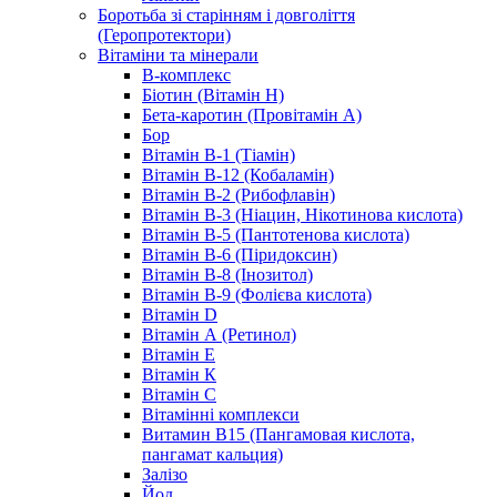
Боротьба зі старінням і довголіття
(Геропротектори)
Вітаміни та мінерали
B-комплекс
Біотин (Вітамін H)
Бета-каротин (Провітамін А)
Бор
Вітамін B-1 (Тіамін)
Вітамін B-12 (Кобаламін)
Вітамін B-2 (Рибофлавін)
Вітамін B-3 (Ніацин, Нікотинова кислота)
Вітамін B-5 (Пантотенова кислота)
Вітамін B-6 (Піридоксин)
Вітамін B-8 (Інозитол)
Вітамін B-9 (Фолієва кислота)
Вітамін D
Вітамін А (Ретинол)
Вітамін Е
Вітамін К
Вітамін С
Вітамінні комплекси
Витамин B15 (Пангамовая кислота,
пангамат кальция)
Залізо
Йод