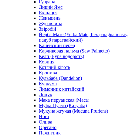
Гуарана
Дикий Ямс
Ехінацея
Женьшень
Журавлина
Звіробій
Йерба Мате (Yerba Mate, Ilex paraguariensis,
падуб парагвайский)
Кайенский перец
Карликовая пальма (Saw Palmetto)
Келп (Бура водорість)
Кориця
Котячий кіготь
Кропива
Кульбаба (Dandelion)
Куркума
Лимонник китайский
Лопух
Мака перуанская (Maca)
Муїра Пуама (Катуаба)
Мукуна жгучая (Mucuna Pruriens)
Ноні
Олива
Орегано
Пажитник