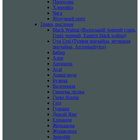
Прополис
Хлорофіл
Чага
Яблучний оцет
Трави, рослини
Black Walnut (Волоський чорний горіх,
Горіх чорний, Eastern black walnut)
Uva Ursi (Туляня звичайна, мучниця
звичайна, Arctostaphylos)
Імбир
Алое
Артишок
Асаї
Ашваганда
Бузина
Валериана
Гімнема лісова
Гінко білоба
Глід
Гуарана
Дикий Ямс
Ехінацея
Женьшень
Журавлина
Звіробій