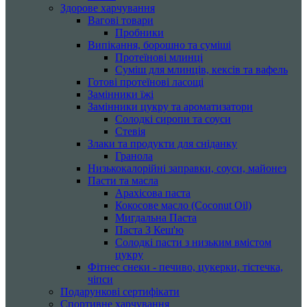
Здорове харчування
Вагові товари
Пробники
Випікання, борошно та суміші
Протеїнові млинці
Суміш для млинців, кексів та вафель
Готові протеїнові ласощі
Замінники їжі
Замінники цукру та ароматизатори
Солодкі сиропи та соуси
Стевія
Злаки та продукти для сніданку
Гранола
Низькокалорійні заправки, соуси, майонез
Пасти та масла
Арахісова паста
Кокосове масло (Coconut Oil)
Мигдальна Паста
Паста З Кеш'ю
Солодкі пасти з низьким вмістом
цукру
Фітнес снеки - печиво, цукерки, тістечка,
чіпси
Подарункові сертифікати
Спортивне харчування