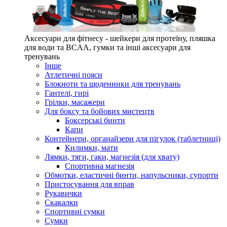
Аксесуари для фітнесу - шейкери для протеїну, пляшка
для води та BCAA, гумки та інші аксесуари для
тренувань
Інше
Атлетичні пояси
Блокноти та щоденники для тренувань
Гантелі, гирі
Грілки, масажери
Для боксу та бойових мистецтв
Боксерські бинти
Капи
Контейнери, органайзери для пігулок (таблетниці)
Килимки, мати
Лямки, тяги, гаки, магнезія (для хвату)
Спортивна магнезія
Обмотки, еластичні бинти, напульсники, супорти
Пристосування для вправ
Рукавички
Скакалки
Спортивні сумки
Сумки