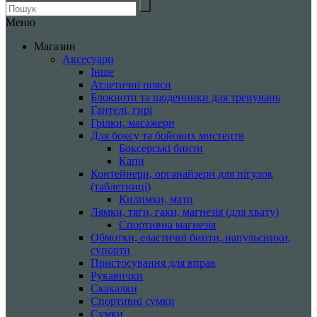
Меню
Магазин
Аксесуари
Інше
Атлетичні пояси
Блокноти та щоденники для тренувань
Гантелі, гирі
Грілки, масажери
Для боксу та бойових мистецтв
Боксерські бинти
Капи
Контейнери, органайзери для пігулок
(таблетниці)
Килимки, мати
Лямки, тяги, гаки, магнезія (для хвату)
Спортивна магнезія
Обмотки, еластичні бинти, напульсники,
супорти
Пристосування для вправ
Рукавички
Скакалки
Спортивні сумки
Сумки