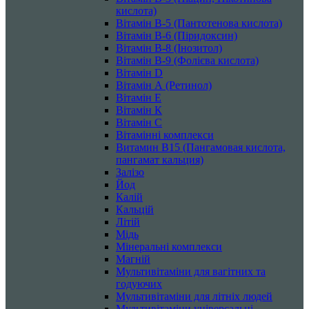
кислота)
Вітамін B-5 (Пантотенова кислота)
Вітамін B-6 (Піридоксин)
Вітамін B-8 (Інозитол)
Вітамін B-9 (Фолієва кислота)
Вітамін D
Вітамін А (Ретинол)
Вітамін Е
Вітамін К
Вітамін С
Вітамінні комплекси
Витамин B15 (Пангамовая кислота,
пангамат кальция)
Залізо
Йод
Калій
Кальцій
Літій
Мідь
Мінеральні комплекси
Магній
Мультивітаміни для вагітних та
годуючих
Мультивітаміни для літніх людей
Мультивітаміни універсальні