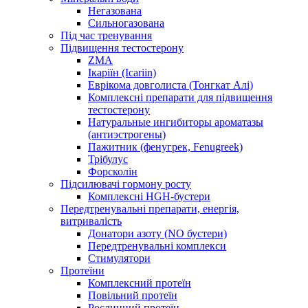
Негазована
Сильногазована
Під час тренування
Підвищення тестостерону
ZMA
Ікаріїн (Icariin)
Еврікома довголиста (Тонгкат Алі)
Комплексні препарати для підвищення
тестостерону
Натуральные ингибиторы ароматазы
(антиэстрогены)
Пажитник (фенугрек, Fenugreek)
Трібулус
Форсколін
Підсилювачі гормону росту
Комплексні HGH-бустери
Передтренувальні препарати, енергія,
витривалість
Донатори азоту (NO бустери)
Передтренувальні комплекси
Стимулятори
Протеїни
Комплексний протеїн
Повільний протеїн
Рослинний протеїн