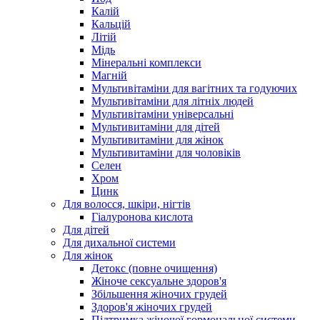
Калій
Кальцій
Літій
Мідь
Мінеральні комплекси
Магній
Мультивітаміни для вагітних та годуючих
Мультивітаміни для літніх людей
Мультивітаміни універсальні
Мультивитаміни для дітей
Мультивитаміни для жінок
Мультивитаміни для чоловіків
Селен
Хром
Цинк
Для волосся, шкіри, нігтів
Гіалуронова кислота
Для дітей
Для дихальної системи
Для жінок
Детокс (повне очищення)
Жіноче сексуальне здоров'я
Збільшення жіночих грудей
Здоров'я жіночих грудей
Підтримка жіночої гормональної системи