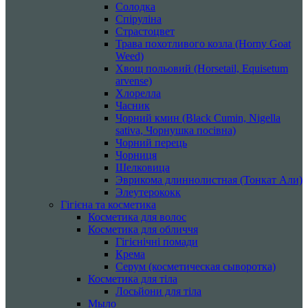
Солодка
Спіруліна
Страстоцвет
Трава похотливого козла (Horny Goat
Weed)
Хвощ польовий (Horsetail, Equisetum
arvense)
Хлорелла
Часник
Чорний кмин (Black Cumin, Nigella
sativa, Чорнушка посівна)
Чорний перець
Чорниця
Шелковица
Эврикома длиннолистная (Тонкат Али)
Элеутерококк
Гігієна та косметика
Косметика для волос
Косметика для обличчя
Гігієнічні помади
Крема
Серум (косметическая сыворотка)
Косметика для тіла
Лосьйони для тіла
Мыло