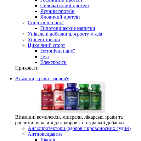
Сироватковий протеїн
Яєчний протеїн
Яловичий протеїн
Спортивні напої
Гипотонические напитки
Унікальні добавки для росту м'язів
Уцінені товари
Циклічний спорт
Ізотонічні напої
Гелі
Електроліти
Приховати
+
Вітаміни, трави, здоров'я
Вітамінні комплекси, мінерали, лікарські трави та
рослини, важливі для здоров'я натуральні добавки
Ангіопротектори (здоров'я кровоносних судин)
Антиоксиданти
Лікопін