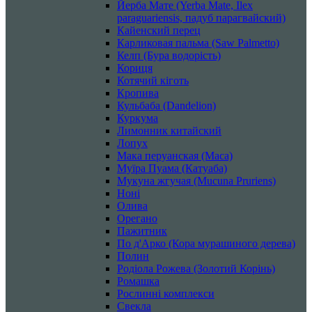
Йерба Мате (Yerba Mate, Ilex
paraguariensis, падуб парагвайский)
Кайенский перец
Карликовая пальма (Saw Palmetto)
Келп (Бура водорість)
Кориця
Котячий кіготь
Кропива
Кульбаба (Dandelion)
Куркума
Лимонник китайский
Лопух
Мака перуанская (Maca)
Муїра Пуама (Катуаба)
Мукуна жгучая (Mucuna Pruriens)
Ноні
Олива
Орегано
Пажитник
По д'Арко (Кора мурашиного дерева)
Полин
Родіола Рожева (Золотий Корінь)
Ромашка
Рослинні комплекси
Свекла