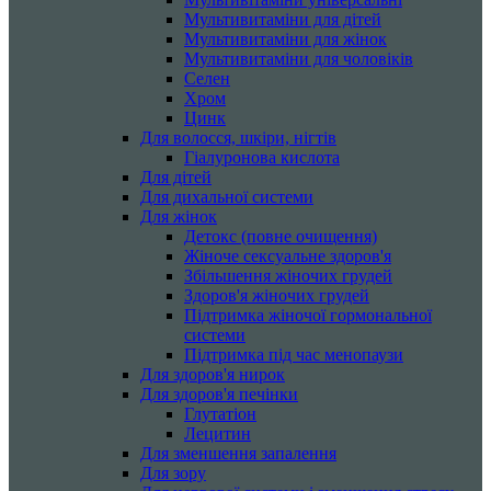
Мультивитаміни для дітей
Мультивитаміни для жінок
Мультивитаміни для чоловіків
Селен
Хром
Цинк
Для волосся, шкіри, нігтів
Гіалуронова кислота
Для дітей
Для дихальної системи
Для жінок
Детокс (повне очищення)
Жіноче сексуальне здоров'я
Збільшення жіночих грудей
Здоров'я жіночих грудей
Підтримка жіночої гормональної
системи
Підтримка під час менопаузи
Для здоров'я нирок
Для здоров'я печінки
Глутатіон
Лецитин
Для зменшення запалення
Для зору