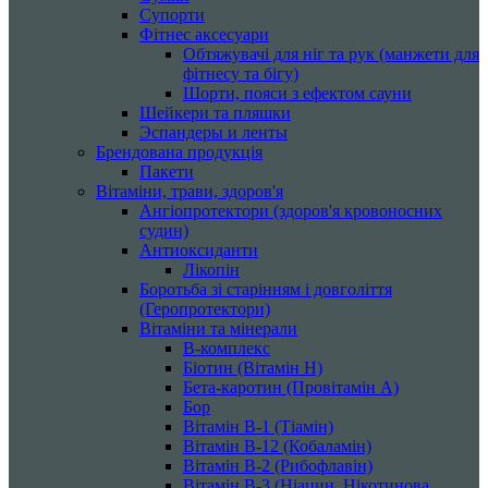
Супорти
Фітнес аксесуари
Обтяжувачі для ніг та рук (манжети для
фітнесу та бігу)
Шорти, пояси з ефектом сауни
Шейкери та пляшки
Эспандеры и ленты
Брендована продукція
Пакети
Вітаміни, трави, здоров'я
Ангіопротектори (здоров'я кровоносних
судин)
Антиоксиданти
Лікопін
Боротьба зі старінням і довголіття
(Геропротектори)
Вітаміни та мінерали
B-комплекс
Біотин (Вітамін H)
Бета-каротин (Провітамін А)
Бор
Вітамін B-1 (Тіамін)
Вітамін B-12 (Кобаламін)
Вітамін B-2 (Рибофлавін)
Вітамін B-3 (Ніацин, Нікотинова