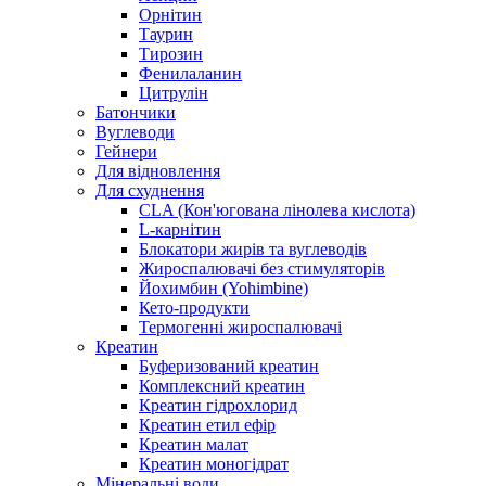
Орнітин
Таурин
Тирозин
Фенилаланин
Цитрулін
Батончики
Вуглеводи
Гейнери
Для відновлення
Для схуднення
CLA (Кон'югована лінолева кислота)
L-карнітин
Блокатори жирів та вуглеводів
Жироспалювачі без стимуляторів
Йохимбин (Yohimbine)
Кето-продукти
Термогенні жироспалювачі
Креатин
Буферизований креатин
Комплексний креатин
Креатин гідрохлорид
Креатин етил ефір
Креатин малат
Креатин моногідрат
Мінеральні води