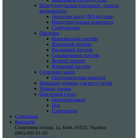
Передтренувальні препарати, енергія,
витривалість
Донатори азоту (NO бустери)
Передтренувальні комплекси
Стимулятори
Протеїни
Комплексний протеїн
Повільний протеїн
Рослинний протеїн
Сироватковий протеїн
Яєчний протеїн
Яловичий протеїн
Спортивні напої
Гипотонические напитки
Унікальні добавки для росту м'язів
Уцінені товари
Циклічний спорт
Ізотонічні напої
Гелі
Електроліти
Спеціальні
Контакти
Спортивна площа, 1a, Київ, 01023, Україна
(066)-685-91-10