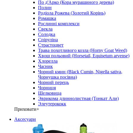
По д'Арко (Кора мурашиного дерева)
Полин
Родіола Рожева (Золотий Корінь)
Ромашка
Рослинні комплекси
Свекла
Солодка
Спіруліна
Страстоцвет
Трава похотливого козла (Horny Goat Weed)
Хвощ польовий (Horsetail, Equisetum arvense)
Хлорелла
Часник
Чорний кмин (Black Cumin, Nigella sativa,
Чорнушка посівна)
Чорний перець
Чорниця
Шелковица
Эврикома длиннолистная (Тонкат Али)
Элеутерококк
Приховати
+
Аксесуари