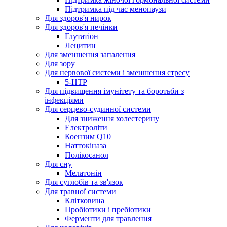
Підтримка під час менопаузи
Для здоров'я нирок
Для здоров'я печінки
Глутатіон
Лецитин
Для зменшення запалення
Для зору
Для нервової системи і зменшення стресу
5-HTP
Для підвищення імунітету та боротьби з
інфекціями
Для серцево-судинної системи
Для зниження холестерину
Електроліти
Коензим Q10
Наттокіназа
Полікосанол
Для сну
Мелатонін
Для суглобів та зв'язок
Для травної системи
Клітковина
Пробіотики і пребіотики
Ферменти для травлення