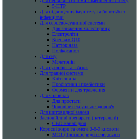
Для нервової системи і зменшення стресу
5-HTP
Для підвищення імунітету та боротьби з
інфекціями
Для серцево-судинної системи
Для зниження холестерину
Електроліти
Коензим Q10
Наттокіназа
Полікосанол
Для сну
Мелатонін
Для суглобів та зв'язок
Для травної системи
Клітковина
Пробіотики і пребіотики
Ферменти для травлення
Для чоловіків
Для простати
Чоловіче сексуальне здоров'я
Для щитовидної залози
Заспокійливі препарати (натуральні)
CBD-канабідіол
Корисні жири та омега 3-6-9 кислоти
MCT (Тригліцериди середнього