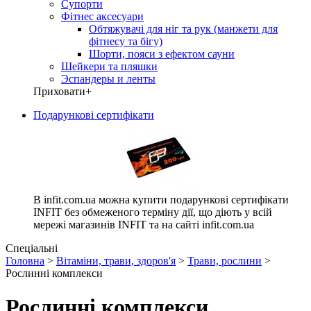
Супорти
Фітнес аксесуари
Обтяжувачі для ніг та рук (манжети для
фітнесу та бігу)
Шорти, пояси з ефектом сауни
Шейкери та пляшки
Эспандеры и ленты
Приховати
+
Подарункові сертифікати
В infit.com.ua можна купити подарункові сертифікати
INFIT без обмеженого терміну дії, що діють у всій
мережі магазинів INFIT та на сайті infit.com.ua
Спеціальні
Головна
>
Вітаміни, трави, здоров'я
>
Трави, рослини
>
Рослинні комплекси
Рослинні комплекси