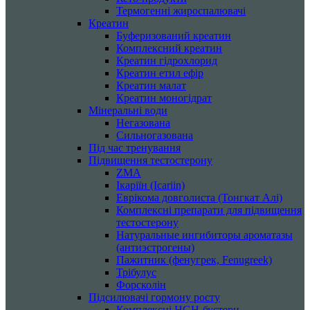
Термогенні жироспалювачі
Креатин
Буферизований креатин
Комплексний креатин
Креатин гідрохлорид
Креатин етил ефір
Креатин малат
Креатин моногідрат
Мінеральні води
Негазована
Сильногазована
Під час тренування
Підвищення тестостерону
ZMA
Ікаріїн (Icariin)
Еврікома довголиста (Тонгкат Алі)
Комплексні препарати для підвищення
тестостерону
Натуральные ингибиторы ароматазы
(антиэстрогены)
Пажитник (фенугрек, Fenugreek)
Трібулус
Форсколін
Підсилювачі гормону росту
Комплексні HGH-бустери