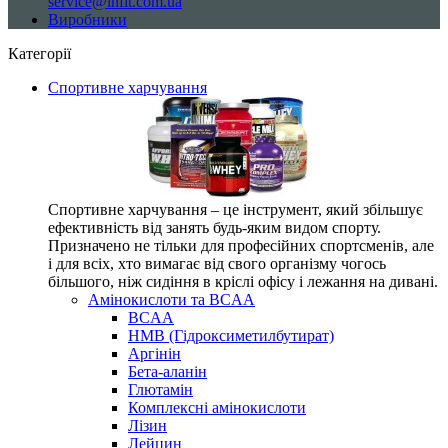
service@infit.com.ua
Виробники
Категорії
Спортивне харчування
Спортивне харчування – це інструмент, який збільшує
ефективність від занять будь-яким видом спорту.
Призначено не тільки для професійних спортсменів, але
і для всіх, хто вимагає від свого організму чогось
більшого, ніж сидіння в кріслі офісу і лежання на дивані.
Амінокислоти та BCAA
BCAA
HMB (Гідроксиметилбутират)
Аргінін
Бета-аланін
Глютамін
Комплексні амінокислоти
Лізин
Лейцин