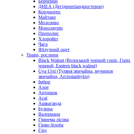
Берберин
ДНЕА (Дегідроепіандростерон)
Кордицепс
Майтаке
Молозиво
Монолаурін
Прополис
Хлорофіл
Чага
Яблучний оцет
Трави, рослини
Black Walnut (Волоський чорний горіх, Горіх
чорний, Eastern black walnut)
Uva Ursi (Туляня звичайна, мучниця
звичайна, Arctostaphylos)
Імбир
Алое
Артишок
Асаї
Ашваганда
Бузина
Валериана
Гімнема лісова
Гінко білоба
Глід