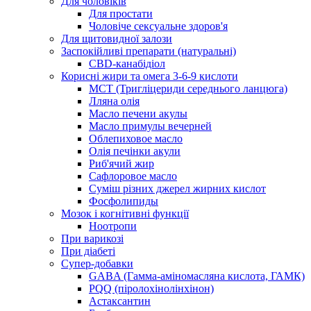
Для чоловіків
Для простати
Чоловіче сексуальне здоров'я
Для щитовидної залози
Заспокійливі препарати (натуральні)
CBD-канабідіол
Корисні жири та омега 3-6-9 кислоти
MCT (Тригліцериди середнього ланцюга)
Лляна олія
Масло печени акулы
Масло примулы вечерней
Облепиховое масло
Олія печінки акули
Риб'ячий жир
Сафлоровое масло
Суміш різних джерел жирних кислот
Фосфолипиды
Мозок і когнітивні функції
Ноотропи
При варикозі
При діабеті
Супер-добавки
GABA (Гамма-аміномасляна кислота, ГАМК)
PQQ (піролохінолінхінон)
Астаксантин