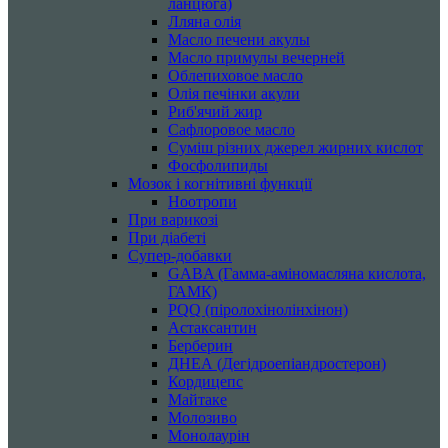
ланцюга)
Лляна олія
Масло печени акулы
Масло примулы вечерней
Облепиховое масло
Олія печінки акули
Риб'ячий жир
Сафлоровое масло
Суміш різних джерел жирних кислот
Фосфолипиды
Мозок і когнітивні функції
Ноотропи
При варикозі
При діабеті
Супер-добавки
GABA (Гамма-аміномасляна кислота,
ГАМК)
PQQ (піролохінолінхінон)
Астаксантин
Берберин
ДНЕА (Дегідроепіандростерон)
Кордицепс
Майтаке
Молозиво
Монолаурін