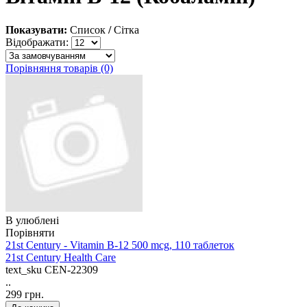
Показувати:
Список
/
Сітка
Відображати:
Порівняння товарів (0)
В улюблені
Порівняти
21st Century - Vitamin B-12 500 mcg, 110 таблеток
21st Century Health Care
text_sku
CEN-22309
..
299 грн.