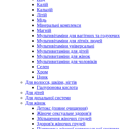
Калій
Кальцій
Літій
Мідь
Мінеральні комплекси
Магній
Мультивітаміни для вагітних та годуючих
Мультивітаміни для літніх людей
Мультивітаміни універсальні
Мультивитаміни для дітей
Мультивитаміни для жінок
Мультивитаміни для чоловіків
Селен
Хром
Цинк
Для волосся, шкіри, нігтів
Гіалуронова кислота
Для дітей
Для дихальної системи
Для жінок
Детокс (повне очищення)
Жіноче сексуальне здоров'я
Збільшення жіночих грудей
Здоров'я жіночих грудей
Підтримка жіночої гормональної системи