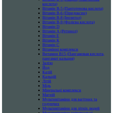
кислота)
Вітамін B-5 (Пантотенова кислота)
Вітамін B-6 (Піридоксин)
Вітамін B-8 (Інозитол)
Вітамін B-9 (Фолієва кислота)
Вітамін D
Вітамін А (Ретинол)
Вітамін Е
Вітамін К
Вітамін С
Вітамінні комплекси
Витамин B15 (Пангамовая кислота,
пангамат кальция)
Залізо
Йод
Калій
Кальцій
Літій
Мідь
Мінеральні комплекси
Магній
Мультивітаміни для вагітних та
годуючих
Мультивітаміни для літніх людей
Мультивітаміни універсальні