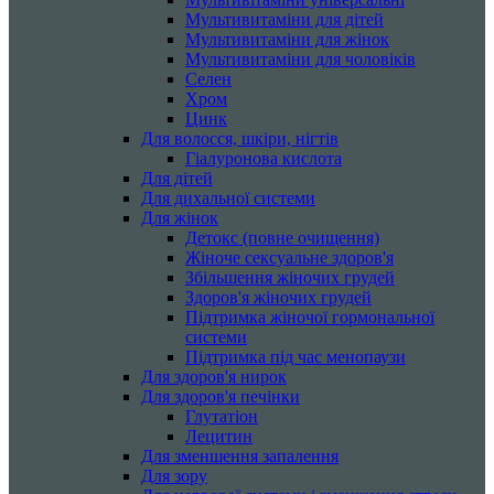
Мультивитаміни для дітей
Мультивитаміни для жінок
Мультивитаміни для чоловіків
Селен
Хром
Цинк
Для волосся, шкіри, нігтів
Гіалуронова кислота
Для дітей
Для дихальної системи
Для жінок
Детокс (повне очищення)
Жіноче сексуальне здоров'я
Збільшення жіночих грудей
Здоров'я жіночих грудей
Підтримка жіночої гормональної
системи
Підтримка під час менопаузи
Для здоров'я нирок
Для здоров'я печінки
Глутатіон
Лецитин
Для зменшення запалення
Для зору