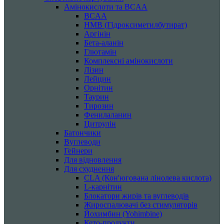
Амінокислоти та BCAA
BCAA
HMB (Гідроксиметилбутират)
Аргінін
Бета-аланін
Глютамін
Комплексні амінокислоти
Лізин
Лейцин
Орнітин
Таурин
Тирозин
Фенилаланин
Цитрулін
Батончики
Вуглеводи
Гейнери
Для відновлення
Для схуднення
CLA (Кон'югована лінолева кислота)
L-карнітин
Блокатори жирів та вуглеводів
Жироспалювачі без стимуляторів
Йохимбин (Yohimbine)
Кето-продукти