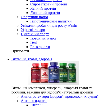
Сироватковий протеїн
Яєчний протеїн
Яловичий протеїн
Спортивні напої
Гипотонические напитки
Унікальні добавки для росту м'язів
Уцінені товари
Циклічний спорт
Ізотонічні напої
Гелі
Електроліти
Приховати
+
Вітаміни, трави, здоров'я
Вітамінні комплекси, мінерали, лікарські трави та
рослини, важливі для здоров'я натуральні добавки
Ангіопротектори (здоров'я кровоносних судин)
Антиоксиданти
Лікопін