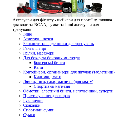
Аксесуари для фітнесу - шейкери для протеїну, пляшка
для води та BCAA, гумки та інші аксесуари для
тренувань
Інше
Атлетичні пояси
Блокноти та щоденники для тренувань
Гантелі, гирі
Грілки, масажери
Для боксу та бойових мистецтв
Боксерські бинти
Капи
Контейнери, органайзери для пігулок (таблетниці)
Килимки, мати
Лямки, тяги, гаки, магнезія (для хвату)
Спортивна магнезія
Обмотки, еластичні бинти, напульсники, супорти
Пристосування для вправ
Рукавички
Скакалки
Спортивні сумки
Сумки