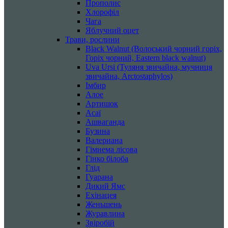
Прополис
Хлорофіл
Чага
Яблучний оцет
Трави, рослини
Black Walnut (Волоський чорний горіх,
Горіх чорний, Eastern black walnut)
Uva Ursi (Туляня звичайна, мучниця
звичайна, Arctostaphylos)
Імбир
Алое
Артишок
Асаї
Ашваганда
Бузина
Валериана
Гімнема лісова
Гінко білоба
Глід
Гуарана
Дикий Ямс
Ехінацея
Женьшень
Журавлина
Звіробій