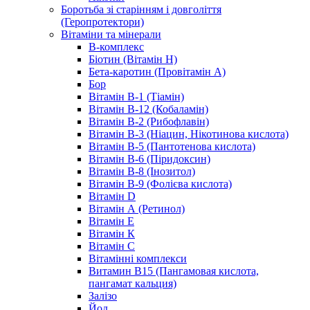
Боротьба зі старінням і довголіття
(Геропротектори)
Вітаміни та мінерали
B-комплекс
Біотин (Вітамін H)
Бета-каротин (Провітамін А)
Бор
Вітамін B-1 (Тіамін)
Вітамін B-12 (Кобаламін)
Вітамін B-2 (Рибофлавін)
Вітамін B-3 (Ніацин, Нікотинова кислота)
Вітамін B-5 (Пантотенова кислота)
Вітамін B-6 (Піридоксин)
Вітамін B-8 (Інозитол)
Вітамін B-9 (Фолієва кислота)
Вітамін D
Вітамін А (Ретинол)
Вітамін Е
Вітамін К
Вітамін С
Вітамінні комплекси
Витамин B15 (Пангамовая кислота,
пангамат кальция)
Залізо
Йод