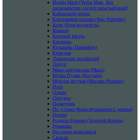
Йерба Мате (Yerba Mate, Ilex
paraguariensis, падуб парагвайский)
Кайенский перец
Карликовая пальма (Saw Palmetto)
Келп (Бура водорість)
Кориця
Котячий кіготь
Кропива
Кульбаба (Dandelion)
Куркума
Лимонник китайский
Лопух
Мака перуанская (Maca)
Муїра Пуама (Катуаба)
Мукуна жгучая (Mucuna Pruriens)
Ноні
Олива
Орегано
Пажитник
По д'Арко (Кора мурашиного дерева)
Полин
Родіола Рожева (Золотий Корінь)
Ромашка
Рослинні комплекси
Свекла