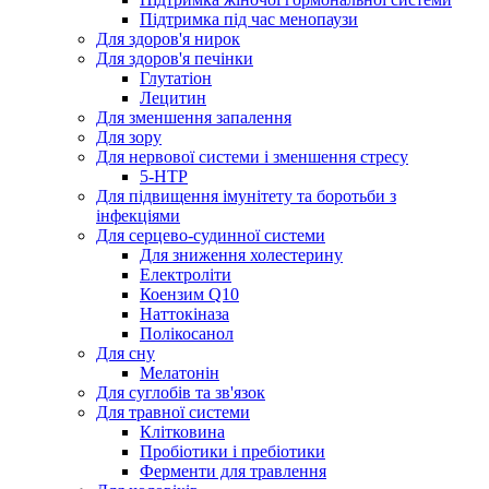
Підтримка під час менопаузи
Для здоров'я нирок
Для здоров'я печінки
Глутатіон
Лецитин
Для зменшення запалення
Для зору
Для нервової системи і зменшення стресу
5-HTP
Для підвищення імунітету та боротьби з
інфекціями
Для серцево-судинної системи
Для зниження холестерину
Електроліти
Коензим Q10
Наттокіназа
Полікосанол
Для сну
Мелатонін
Для суглобів та зв'язок
Для травної системи
Клітковина
Пробіотики і пребіотики
Ферменти для травлення