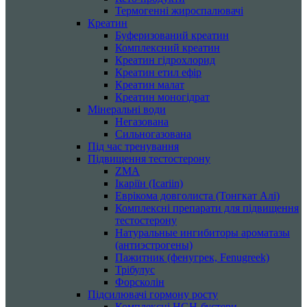
Термогенні жироспалювачі
Креатин
Буферизований креатин
Комплексний креатин
Креатин гідрохлорид
Креатин етил ефір
Креатин малат
Креатин моногідрат
Мінеральні води
Негазована
Сильногазована
Під час тренування
Підвищення тестостерону
ZMA
Ікаріїн (Icariin)
Еврікома довголиста (Тонгкат Алі)
Комплексні препарати для підвищення
тестостерону
Натуральные ингибиторы ароматазы
(антиэстрогены)
Пажитник (фенугрек, Fenugreek)
Трібулус
Форсколін
Підсилювачі гормону росту
Комплексні HGH-бустери