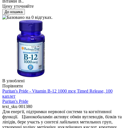
Вітамін B..
Цену уточняйте
В улюблені
Порівняти
Puritan's Pride - Vitamin B-12 1000 mcg Timed Release, 100
каплет
Puritan's Pride
text_sku
001380
Для енергії, підтримки нервової системи та когнітивної
функції. Ціанокобаламін активує обмін вуглеводів, білків та
ліпідів, бере участь у синтезі лабільних метильних груп,
утворенні холіну, метіоніну, нуклеїнових кислот, креатину,