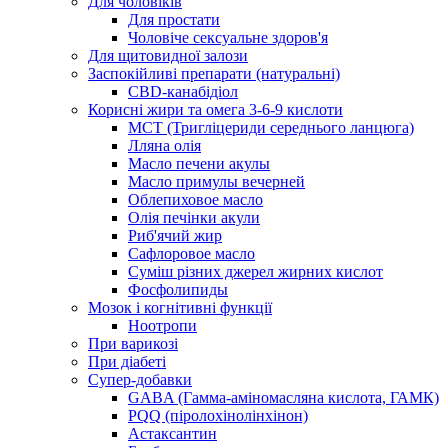
Для чоловіків
Для простати
Чоловіче сексуальне здоров'я
Для щитовидної залози
Заспокійливі препарати (натуральні)
CBD-канабідіол
Корисні жири та омега 3-6-9 кислоти
MCT (Тригліцериди середнього ланцюга)
Лляна олія
Масло печени акулы
Масло примулы вечерней
Облепиховое масло
Олія печінки акули
Риб'ячий жир
Сафлоровое масло
Суміш різних джерел жирних кислот
Фосфолипиды
Мозок і когнітивні функції
Ноотропи
При варикозі
При діабеті
Супер-добавки
GABA (Гамма-аміномасляна кислота, ГАМК)
PQQ (піролохінолінхінон)
Астаксантин