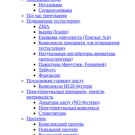
Негазована
Сильногазована
Під час тренування
Підвищення тестостерону
ZMA
Ікаріїн (Icariin)
Еврікома довголиста (Тонгкат Алі)
Комплексні препарати для підвищення
тестостерону
Натуральные ингибиторы ароматазы
(антиэстрогены)
Пажитник (фенугрек, Fenugreek)
Трібулус
Форсколін
Підсилювачі гормону росту
Комплексні HGH-бустери
Передтренувальні препарати, енергія,
витривалість
Донатори азоту (NO бустери)
Передтренувальні комплекси
Стимулятори
Протеїни
Комплексний протеїн
Повільний протеїн
Рослинний протеїн