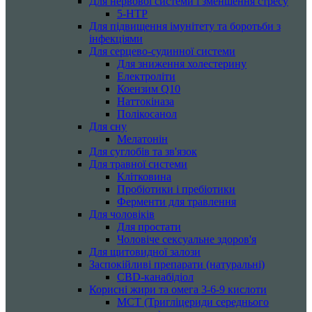
Для нервової системи і зменшення стресу
5-HTP
Для підвищення імунітету та боротьби з
інфекціями
Для серцево-судинної системи
Для зниження холестерину
Електроліти
Коензим Q10
Наттокіназа
Полікосанол
Для сну
Мелатонін
Для суглобів та зв'язок
Для травної системи
Клітковина
Пробіотики і пребіотики
Ферменти для травлення
Для чоловіків
Для простати
Чоловіче сексуальне здоров'я
Для щитовидної залози
Заспокійливі препарати (натуральні)
CBD-канабідіол
Корисні жири та омега 3-6-9 кислоти
MCT (Тригліцериди середнього