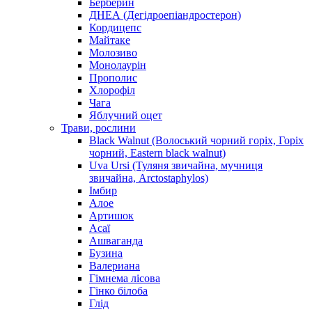
Берберин
ДНЕА (Дегідроепіандростерон)
Кордицепс
Майтаке
Молозиво
Монолаурін
Прополис
Хлорофіл
Чага
Яблучний оцет
Трави, рослини
Black Walnut (Волоський чорний горіх, Горіх
чорний, Eastern black walnut)
Uva Ursi (Туляня звичайна, мучниця
звичайна, Arctostaphylos)
Імбир
Алое
Артишок
Асаї
Ашваганда
Бузина
Валериана
Гімнема лісова
Гінко білоба
Глід