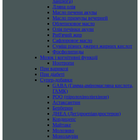
ланцюга)
Лляна олія
Масло печени акулы
Масло примулы вечерней
Облепиховое масло
Олія печінки акули
Риб'ячий жир
Сафлоровое масло
Суміш різних джерел жирних кислот
Фосфолипиды
Мозок і когнітивні функції
Ноотропи
При варикозі
При діабеті
Супер-добавки
GABA (Гамма-аміномасляна кислота,
ГАМК)
PQQ (піролохінолінхінон)
Астаксантин
Берберин
ДНЕА (Дегідроепіандростерон)
Кордицепс
Майтаке
Молозиво
Монолаурін