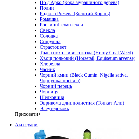
По д'Арко (Кора мурашиного дерева)
Полин
Родіола Рожева (Золотий Корінь)
Ромашка
Рослинні комплекси
Свекла
Солодка
Спіруліна
Страстоцвет
Трава похотливого козла (Horny Goat Weed)
Хвощ польовий (Horsetail, Equisetum arvense)
Хлорелла
Часник
Чорний кмин (Black Cumin, Nigella sativa,
Чорнушка посівна)
Чорний перець
Чорниця
Шелковица
Эврикома длиннолистная (Тонкат Али)
Элеутерококк
Приховати
+
Аксесуари