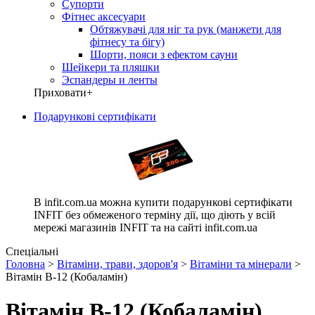
Супорти
Фітнес аксесуари
Обтяжувачі для ніг та рук (манжети для
фітнесу та бігу)
Шорти, пояси з ефектом сауни
Шейкери та пляшки
Эспандеры и ленты
Приховати
+
Подарункові сертифікати
В infit.com.ua можна купити подарункові сертифікати
INFIT без обмеженого терміну дії, що діють у всій
мережі магазинів INFIT та на сайті infit.com.ua
Спеціальні
Головна
>
Вітаміни, трави, здоров'я
>
Вітаміни та мінерали
>
Вітамін B-12 (Кобаламін)
Вітамін B-12 (Кобаламін)