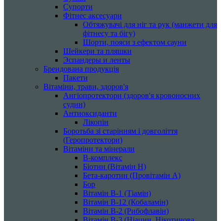
Супорти
Фітнес аксесуари
Обтяжувачі для ніг та рук (манжети для
фітнесу та бігу)
Шорти, пояси з ефектом сауни
Шейкери та пляшки
Эспандеры и ленты
Брендована продукція
Пакети
Вітаміни, трави, здоров'я
Ангіопротектори (здоров'я кровоносних
судин)
Антиоксиданти
Лікопін
Боротьба зі старінням і довголіття
(Геропротектори)
Вітаміни та мінерали
B-комплекс
Біотин (Вітамін H)
Бета-каротин (Провітамін А)
Бор
Вітамін B-1 (Тіамін)
Вітамін B-12 (Кобаламін)
Вітамін B-2 (Рибофлавін)
Вітамін B-3 (Ніацин, Нікотинова