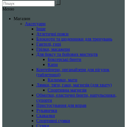
Меню
Магазин
Аксесуари
Інше
Атлетичні пояси
Блокноти та щоденники для тренувань
Гантелі, гирі
Грілки, масажери
Для боксу та бойових мистецтв
Боксерські бинти
Капи
Контейнери, органайзери для пігулок
(таблетниці)
Килимки, мати
Лямки, тяги, гаки, магнезія (для хвату)
Спортивна магнезія
Обмотки, еластичні бинти, напульсники,
супорти
Пристосування для вправ
Рукавички
Скакалки
Спортивні сумки
Сумки