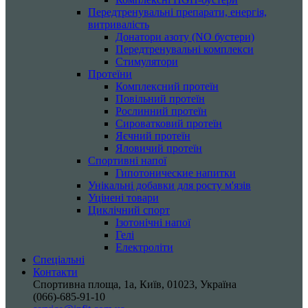
Передтренувальні препарати, енергія,
витривалість
Донатори азоту (NO бустери)
Передтренувальні комплекси
Стимулятори
Протеїни
Комплексний протеїн
Повільний протеїн
Рослинний протеїн
Сироватковий протеїн
Яєчний протеїн
Яловичий протеїн
Спортивні напої
Гипотонические напитки
Унікальні добавки для росту м'язів
Уцінені товари
Циклічний спорт
Ізотонічні напої
Гелі
Електроліти
Спеціальні
Контакти
Спортивна площа, 1a, Київ, 01023, Україна
(066)-685-91-10