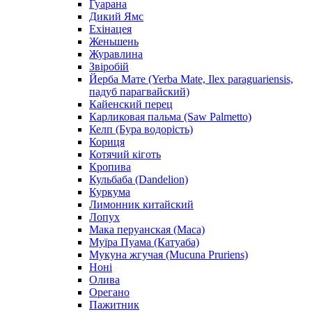
Гуарана
Дикий Ямс
Ехінацея
Женьшень
Журавлина
Звіробій
Йерба Мате (Yerba Mate, Ilex paraguariensis,
падуб парагвайский)
Кайенский перец
Карликовая пальма (Saw Palmetto)
Келп (Бура водорість)
Кориця
Котячий кіготь
Кропива
Кульбаба (Dandelion)
Куркума
Лимонник китайский
Лопух
Мака перуанская (Maca)
Муїра Пуама (Катуаба)
Мукуна жгучая (Mucuna Pruriens)
Ноні
Олива
Орегано
Пажитник