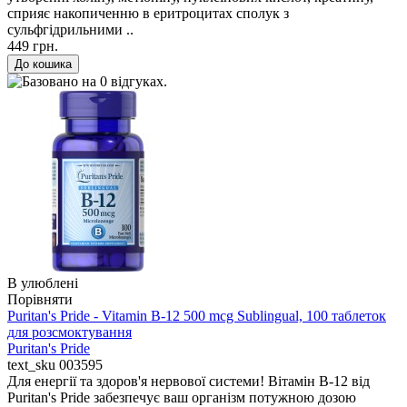
сприяє накопиченню в еритроцитах сполук з
сульфгідрильними ..
449 грн.
В улюблені
Порівняти
Puritan's Pride - Vitamin B-12 500 mcg Sublingual, 100 таблеток
для розсмоктування
Puritan's Pride
text_sku
003595
Для енергії та здоров'я нервової системи! Вітамін B-12 від
Puritan's Pride забезпечує ваш організм потужною дозою