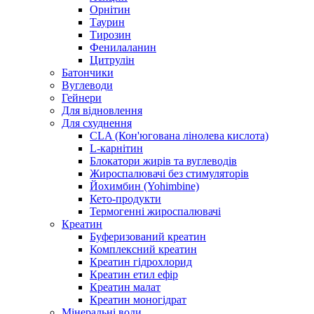
Орнітин
Таурин
Тирозин
Фенилаланин
Цитрулін
Батончики
Вуглеводи
Гейнери
Для відновлення
Для схуднення
CLA (Кон'югована лінолева кислота)
L-карнітин
Блокатори жирів та вуглеводів
Жироспалювачі без стимуляторів
Йохимбин (Yohimbine)
Кето-продукти
Термогенні жироспалювачі
Креатин
Буферизований креатин
Комплексний креатин
Креатин гідрохлорид
Креатин етил ефір
Креатин малат
Креатин моногідрат
Мінеральні води