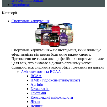
service@infit.com.ua
Виробники
Категорії
Спортивне харчування
Спортивне харчування – це інструмент, який збільшує
ефективність від занять будь-яким видом спорту.
Призначено не тільки для професійних спортсменів, але
і для всіх, хто вимагає від свого організму чогось
більшого, ніж сидіння в кріслі офісу і лежання на дивані.
Амінокислоти та BCAA
BCAA
HMB (Гідроксиметилбутират)
Аргінін
Бета-аланін
Глютамін
Комплексні амінокислоти
Лізин
Лейцин