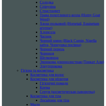
Солодка
Спіруліна
Страстоцвет
Трава похотливого козла (Horny Goat
Weed)
Хвощ польовий (Horsetail, Equisetum
arvense)
Хлорелла
Часник
Чорний кмин (Black Cumin, Nigella
sativa, Чорнушка посівна)
Чорний перець
Чорниця
Шелковица
Эврикома длиннолистная (Тонкат Али)
Элеутерококк
Гігієна та косметика
Косметика для волос
Косметика для обличчя
Гігієнічні помади
Крема
Серум (косметическая сыворотка)
Косметика для тіла
Лосьйони для тіла
Мыло