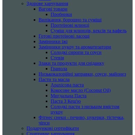
Здорове харчування
Вагові товари
Пробники
Випікання, борошно та суміші
Протеїнові млинці
Суміш для млинців, кексів та вафель
Готові протеїнові ласощі
Замінники їжі
Замінники цукру та ароматизатори
Солодкі сиропи та соуси
Стевія
Злаки та продукти для сніданку
Гранола
Низькокалорійні заправки, соуси, майонез
Пасти та масла
Арахісова паста
Кокосове масло (Coconut Oil)
Мигдальна Паста
Паста З Кеш'ю
Солодкі пасти з низьким вмістом
цукру
Фітнес снеки - печиво, цукерки, тістечка,
чіпси
Подарункові сертифікати
Спортивне харчування