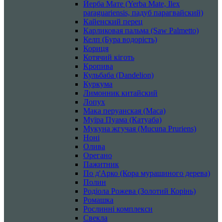
Йерба Мате (Yerba Mate, Ilex
paraguariensis, падуб парагвайский)
Кайенский перец
Карликовая пальма (Saw Palmetto)
Келп (Бура водорість)
Кориця
Котячий кіготь
Кропива
Кульбаба (Dandelion)
Куркума
Лимонник китайский
Лопух
Мака перуанская (Maca)
Муїра Пуама (Катуаба)
Мукуна жгучая (Mucuna Pruriens)
Ноні
Олива
Орегано
Пажитник
По д'Арко (Кора мурашиного дерева)
Полин
Родіола Рожева (Золотий Корінь)
Ромашка
Рослинні комплекси
Свекла