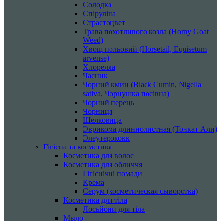
Солодка
Спіруліна
Страстоцвет
Трава похотливого козла (Horny Goat
Weed)
Хвощ польовий (Horsetail, Equisetum
arvense)
Хлорелла
Часник
Чорний кмин (Black Cumin, Nigella
sativa, Чорнушка посівна)
Чорний перець
Чорниця
Шелковица
Эврикома длиннолистная (Тонкат Али)
Элеутерококк
Гігієна та косметика
Косметика для волос
Косметика для обличчя
Гігієнічні помади
Крема
Серум (косметическая сыворотка)
Косметика для тіла
Лосьйони для тіла
Мыло