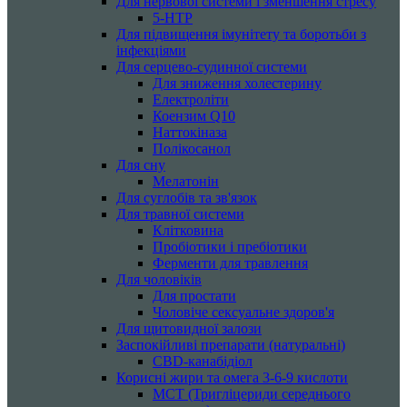
Для нервової системи і зменшення стресу
5-HTP
Для підвищення імунітету та боротьби з
інфекціями
Для серцево-судинної системи
Для зниження холестерину
Електроліти
Коензим Q10
Наттокіназа
Полікосанол
Для сну
Мелатонін
Для суглобів та зв'язок
Для травної системи
Клітковина
Пробіотики і пребіотики
Ферменти для травлення
Для чоловіків
Для простати
Чоловіче сексуальне здоров'я
Для щитовидної залози
Заспокійливі препарати (натуральні)
CBD-канабідіол
Корисні жири та омега 3-6-9 кислоти
MCT (Тригліцериди середнього