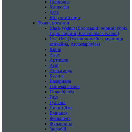
Прополис
Хлорофіл
Чага
Яблучний оцет
Трави, рослини
Black Walnut (Волоський чорний горіх,
Горіх чорний, Eastern black walnut)
Uva Ursi (Туляня звичайна, мучниця
звичайна, Arctostaphylos)
Імбир
Алое
Артишок
Асаї
Ашваганда
Бузина
Валериана
Гімнема лісова
Гінко білоба
Глід
Гуарана
Дикий Ямс
Ехінацея
Женьшень
Журавлина
Звіробій