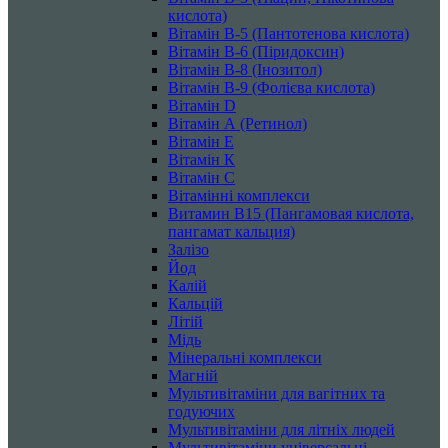
кислота)
Вітамін B-5 (Пантотенова кислота)
Вітамін B-6 (Піридоксин)
Вітамін B-8 (Інозитол)
Вітамін B-9 (Фолієва кислота)
Вітамін D
Вітамін А (Ретинол)
Вітамін Е
Вітамін К
Вітамін С
Вітамінні комплекси
Витамин B15 (Пангамовая кислота,
пангамат кальция)
Залізо
Йод
Калій
Кальцій
Літій
Мідь
Мінеральні комплекси
Магній
Мультивітаміни для вагітних та
годуючих
Мультивітаміни для літніх людей
Мультивітаміни універсальні