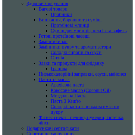
Здорове харчування
Вагові товари
Пробники
Випікання, борошно та суміші
Протеїнові млинці
Суміш для млинців, кексів та вафель
Готові протеїнові ласощі
Замінники їжі
Замінники цукру та ароматизатори
Солодкі сиропи та соуси
Стевія
Злаки та продукти для сніданку
Гранола
Низькокалорійні заправки, соуси, майонез
Пасти та масла
Арахісова паста
Кокосове масло (Coconut Oil)
Мигдальна Паста
Паста З Кеш'ю
Солодкі пасти з низьким вмістом
цукру
Фітнес снеки - печиво, цукерки, тістечка,
чіпси
Подарункові сертифікати
Спортивне харчування