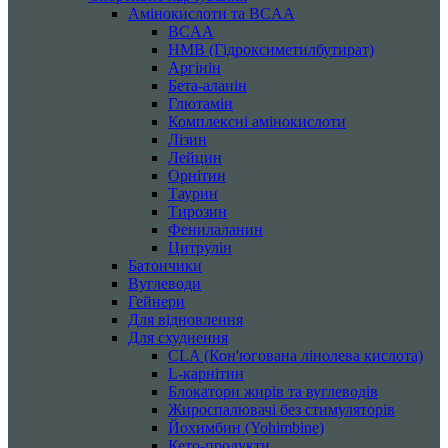
Амінокислоти та BCAA
BCAA
HMB (Гідроксиметилбутират)
Аргінін
Бета-аланін
Глютамін
Комплексні амінокислоти
Лізин
Лейцин
Орнітин
Таурин
Тирозин
Фенилаланин
Цитрулін
Батончики
Вуглеводи
Гейнери
Для відновлення
Для схуднення
CLA (Кон'югована лінолева кислота)
L-карнітин
Блокатори жирів та вуглеводів
Жироспалювачі без стимуляторів
Йохимбин (Yohimbine)
Кето-продукти