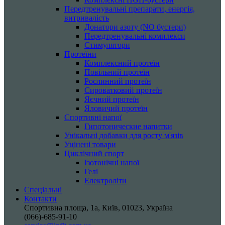
Передтренувальні препарати, енергія,
витривалість
Донатори азоту (NO бустери)
Передтренувальні комплекси
Стимулятори
Протеїни
Комплексний протеїн
Повільний протеїн
Рослинний протеїн
Сироватковий протеїн
Яєчний протеїн
Яловичий протеїн
Спортивні напої
Гипотонические напитки
Унікальні добавки для росту м'язів
Уцінені товари
Циклічний спорт
Ізотонічні напої
Гелі
Електроліти
Спеціальні
Контакти
Спортивна площа, 1a, Київ, 01023, Україна
(066)-685-91-10