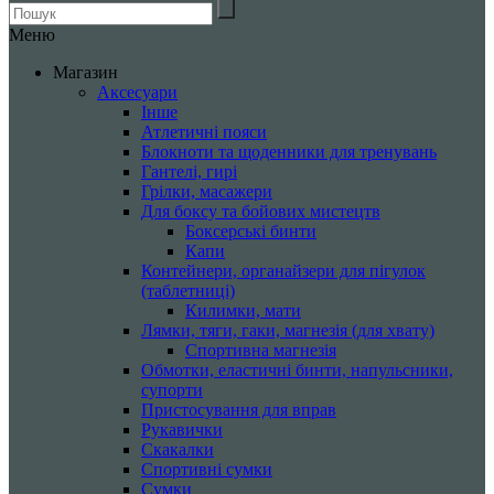
Меню
Магазин
Аксесуари
Інше
Атлетичні пояси
Блокноти та щоденники для тренувань
Гантелі, гирі
Грілки, масажери
Для боксу та бойових мистецтв
Боксерські бинти
Капи
Контейнери, органайзери для пігулок
(таблетниці)
Килимки, мати
Лямки, тяги, гаки, магнезія (для хвату)
Спортивна магнезія
Обмотки, еластичні бинти, напульсники,
супорти
Пристосування для вправ
Рукавички
Скакалки
Спортивні сумки
Сумки