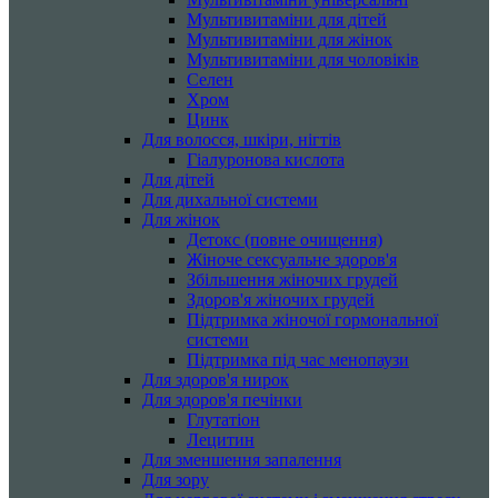
Мультивитаміни для дітей
Мультивитаміни для жінок
Мультивитаміни для чоловіків
Селен
Хром
Цинк
Для волосся, шкіри, нігтів
Гіалуронова кислота
Для дітей
Для дихальної системи
Для жінок
Детокс (повне очищення)
Жіноче сексуальне здоров'я
Збільшення жіночих грудей
Здоров'я жіночих грудей
Підтримка жіночої гормональної
системи
Підтримка під час менопаузи
Для здоров'я нирок
Для здоров'я печінки
Глутатіон
Лецитин
Для зменшення запалення
Для зору