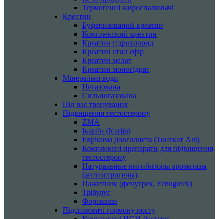
Термогенні жироспалювачі
Креатин
Буферизований креатин
Комплексний креатин
Креатин гідрохлорид
Креатин етил ефір
Креатин малат
Креатин моногідрат
Мінеральні води
Негазована
Сильногазована
Під час тренування
Підвищення тестостерону
ZMA
Ікаріїн (Icariin)
Еврікома довголиста (Тонгкат Алі)
Комплексні препарати для підвищення
тестостерону
Натуральные ингибиторы ароматазы
(антиэстрогены)
Пажитник (фенугрек, Fenugreek)
Трібулус
Форсколін
Підсилювачі гормону росту
Комплексні HGH-бустери