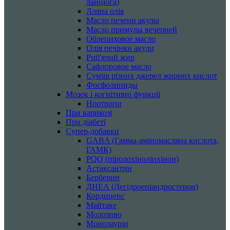
ланцюга)
Лляна олія
Масло печени акулы
Масло примулы вечерней
Облепиховое масло
Олія печінки акули
Риб'ячий жир
Сафлоровое масло
Суміш різних джерел жирних кислот
Фосфолипиды
Мозок і когнітивні функції
Ноотропи
При варикозі
При діабеті
Супер-добавки
GABA (Гамма-аміномасляна кислота,
ГАМК)
PQQ (піролохінолінхінон)
Астаксантин
Берберин
ДНЕА (Дегідроепіандростерон)
Кордицепс
Майтаке
Молозиво
Монолаурін