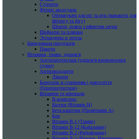
Супорти
Фітнес аксесуари
Обтяжувачі для ніг та рук (манжети для
фітнесу та бігу)
Шорти, пояси з ефектом сауни
Шейкери та пляшки
Эспандеры и ленты
Брендована продукція
Пакети
Вітаміни, трави, здоров'я
Ангіопротектори (здоров'я кровоносних
судин)
Антиоксиданти
Лікопін
Боротьба зі старінням і довголіття
(Геропротектори)
Вітаміни та мінерали
B-комплекс
Біотин (Вітамін H)
Бета-каротин (Провітамін А)
Бор
Вітамін B-1 (Тіамін)
Вітамін B-12 (Кобаламін)
Вітамін B-2 (Рибофлавін)
Вітамін B-3 (Ніацин, Нікотинова