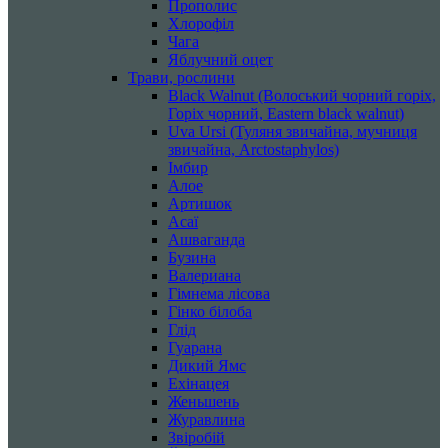
Прополис
Хлорофіл
Чага
Яблучний оцет
Трави, рослини
Black Walnut (Волоський чорний горіх,
Горіх чорний, Eastern black walnut)
Uva Ursi (Туляня звичайна, мучниця
звичайна, Arctostaphylos)
Імбир
Алое
Артишок
Асаї
Ашваганда
Бузина
Валериана
Гімнема лісова
Гінко білоба
Глід
Гуарана
Дикий Ямс
Ехінацея
Женьшень
Журавлина
Звіробій