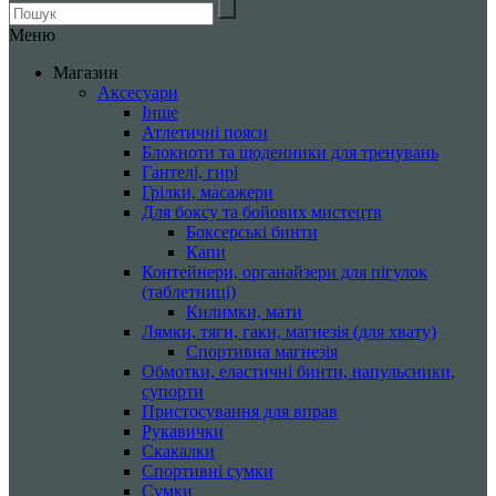
Меню
Магазин
Аксесуари
Інше
Атлетичні пояси
Блокноти та щоденники для тренувань
Гантелі, гирі
Грілки, масажери
Для боксу та бойових мистецтв
Боксерські бинти
Капи
Контейнери, органайзери для пігулок
(таблетниці)
Килимки, мати
Лямки, тяги, гаки, магнезія (для хвату)
Спортивна магнезія
Обмотки, еластичні бинти, напульсники,
супорти
Пристосування для вправ
Рукавички
Скакалки
Спортивні сумки
Сумки