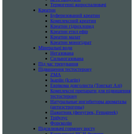
Термогенні жироспалювачі
Креатин
Буферизований креатин
Комплексний креатин
Креатин гідрохлорид
Креатин етил ефір
Креатин малат
Креатин моногідрат
Мінеральні води
Негазована
Сильногазована
Під час тренування
Підвищення тестостерону
ZMA
Ікаріїн (Icariin)
Еврікома довголиста (Тонгкат Алі)
Комплексні препарати для підвищення
тестостерону
Натуральные ингибиторы ароматазы
(антиэстрогены)
Пажитник (фенугрек, Fenugreek)
Трібулус
Форсколін
Підсилювачі гормону росту
Комплексні HGH-бустери