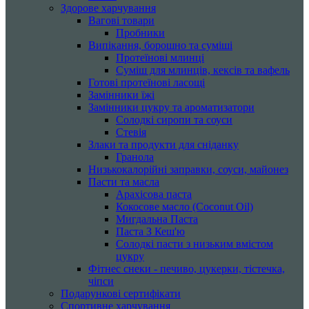
Здорове харчування
Вагові товари
Пробники
Випікання, борошно та суміші
Протеїнові млинці
Суміш для млинців, кексів та вафель
Готові протеїнові ласощі
Замінники їжі
Замінники цукру та ароматизатори
Солодкі сиропи та соуси
Стевія
Злаки та продукти для сніданку
Гранола
Низькокалорійні заправки, соуси, майонез
Пасти та масла
Арахісова паста
Кокосове масло (Coconut Oil)
Мигдальна Паста
Паста З Кеш'ю
Солодкі пасти з низьким вмістом
цукру
Фітнес снеки - печиво, цукерки, тістечка,
чіпси
Подарункові сертифікати
Спортивне харчування