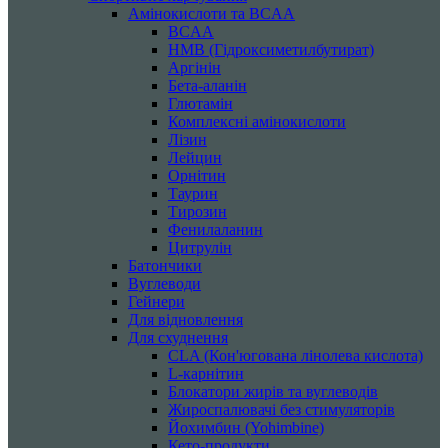
Амінокислоти та BCAA
BCAA
HMB (Гідроксиметилбутират)
Аргінін
Бета-аланін
Глютамін
Комплексні амінокислоти
Лізин
Лейцин
Орнітин
Таурин
Тирозин
Фенилаланин
Цитрулін
Батончики
Вуглеводи
Гейнери
Для відновлення
Для схуднення
CLA (Кон'югована лінолева кислота)
L-карнітин
Блокатори жирів та вуглеводів
Жироспалювачі без стимуляторів
Йохимбин (Yohimbine)
Кето-продукти