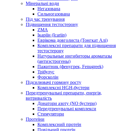
Мінеральні води
Негазована
Сильногазована
Під час тренування
Підвищення тестостерону
ZMA
Ікаріїн (Icariin)
Еврікома довголиста (Тонгкат Алі)
Комплексні препарати для підвищення
тестостерону
Натуральные ингибиторы ароматазы
(антиэстрогены)
Пажитник (фенугрек, Fenugreek)
Трібулус
Форсколін
Підсилювачі гормону росту
Комплексні HGH-бустери
Передтренувальні препарати, енергія,
витривалість
Донатори азоту (NO бустери)
Передтренувальні комплекси
Стимулятори
Протеїни
Комплексний протеїн
Повільний протеїн