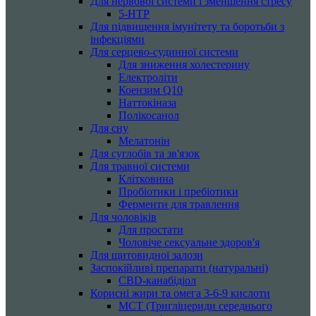
Для нервової системи і зменшення стресу
5-HTP
Для підвищення імунітету та боротьби з
інфекціями
Для серцево-судинної системи
Для зниження холестерину
Електроліти
Коензим Q10
Наттокіназа
Полікосанол
Для сну
Мелатонін
Для суглобів та зв'язок
Для травної системи
Клітковина
Пробіотики і пребіотики
Ферменти для травлення
Для чоловіків
Для простати
Чоловіче сексуальне здоров'я
Для щитовидної залози
Заспокійливі препарати (натуральні)
CBD-канабідіол
Корисні жири та омега 3-6-9 кислоти
MCT (Тригліцериди середнього