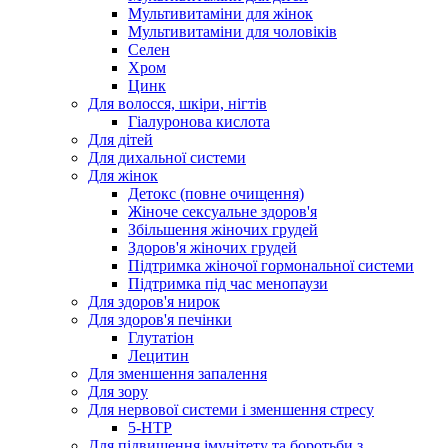
Мультивитаміни для жінок
Мультивитаміни для чоловіків
Селен
Хром
Цинк
Для волосся, шкіри, нігтів
Гіалуронова кислота
Для дітей
Для дихальної системи
Для жінок
Детокс (повне очищення)
Жіноче сексуальне здоров'я
Збільшення жіночих грудей
Здоров'я жіночих грудей
Підтримка жіночої гормональної системи
Підтримка під час менопаузи
Для здоров'я нирок
Для здоров'я печінки
Глутатіон
Лецитин
Для зменшення запалення
Для зору
Для нервової системи і зменшення стресу
5-HTP
Для підвищення імунітету та боротьби з