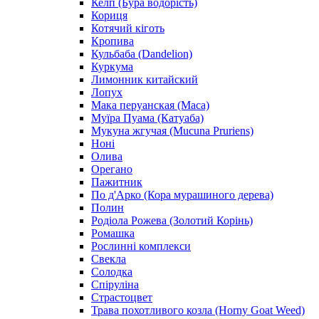
Келп (Бура водорість)
Кориця
Котячий кіготь
Кропива
Кульбаба (Dandelion)
Куркума
Лимонник китайский
Лопух
Мака перуанская (Maca)
Муїра Пуама (Катуаба)
Мукуна жгучая (Mucuna Pruriens)
Ноні
Олива
Орегано
Пажитник
По д'Арко (Кора мурашиного дерева)
Полин
Родіола Рожева (Золотий Корінь)
Ромашка
Рослинні комплекси
Свекла
Солодка
Спіруліна
Страстоцвет
Трава похотливого козла (Horny Goat Weed)