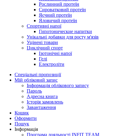
Рослинний протеїн
Сироватковий протеїн
Яєчний протеїн
Яловичий протеїн
Спортивні напої
Гипотонические напитки
Унікальні добавки для росту м'язів
Уцінені товари
Циклічний спорт
Ізотонічні напої
Гелі
Електроліти
Спеціальні пропозиції
Мій обліковий запис
Інформація облікового запису
Пароль
Адресна книга
Історія замовлень
Завантаження
Кошик
Оформити
Пошук
Інформація
Програма лояльності INFIT TEAM