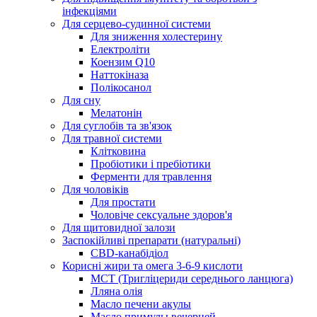
інфекціями
Для серцево-судинної системи
Для зниження холестерину
Електроліти
Коензим Q10
Наттокіназа
Полікосанол
Для сну
Мелатонін
Для суглобів та зв'язок
Для травної системи
Клітковина
Пробіотики і пребіотики
Ферменти для травлення
Для чоловіків
Для простати
Чоловіче сексуальне здоров'я
Для щитовидної залози
Заспокійливі препарати (натуральні)
CBD-канабідіол
Корисні жири та омега 3-6-9 кислоти
MCT (Тригліцериди середнього ланцюга)
Лляна олія
Масло печени акулы
Масло примулы вечерней