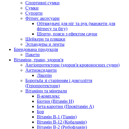
Спортивні сумки
Сумки
Супорти
Фітнес аксесуари
Обтяжувачі для ніг та рук (манжети для
фітнесу та бігу)
Шорти, пояси з ефектом сауни
Шейкери та пляшки
Эспандеры и ленты
Брендована продукція
Пакети
Вітаміни, трави, здоров'я
Ангіопротектори (здоров'я кровоносних судин)
Антиоксиданти
Лікопін
Боротьба зі старінням і довголіття
(Геропротектори)
Вітаміни та мінерали
B-комплекс
Біотин (Вітамін H)
Бета-каротин (Провітамін А)
Бор
Вітамін B-1 (Тіамін)
Вітамін B-12 (Кобаламін)
Вітамін B-2 (Рибофлавін)