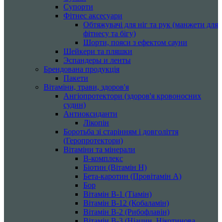
Супорти
Фітнес аксесуари
Обтяжувачі для ніг та рук (манжети для
фітнесу та бігу)
Шорти, пояси з ефектом сауни
Шейкери та пляшки
Эспандеры и ленты
Брендована продукція
Пакети
Вітаміни, трави, здоров'я
Ангіопротектори (здоров'я кровоносних
судин)
Антиоксиданти
Лікопін
Боротьба зі старінням і довголіття
(Геропротектори)
Вітаміни та мінерали
B-комплекс
Біотин (Вітамін H)
Бета-каротин (Провітамін А)
Бор
Вітамін B-1 (Тіамін)
Вітамін B-12 (Кобаламін)
Вітамін B-2 (Рибофлавін)
Вітамін B-3 (Ніацин, Нікотинова