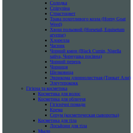
Солодка
Спіруліна
Страстоцвет
Трава похотливого козла (Horny Goat
Weed)
Хвощ польовий (Horsetail, Equisetum
arvense)
Хлорелла
Часник
Чорний кмин (Black Cumin, Nigella
sativa, Чорнушка посівна)
Чорний перець
Чорниця
Шелковица
Эврикома длиннолистная (Тонкат Али)
Элеутерококк
Гігієна та косметика
Косметика для волос
Косметика для обличчя
Гігієнічні помади
Крема
Серум (косметическая сыворотка)
Косметика для тіла
Лосьйони для тіла
Мыло