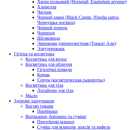
Хвощ польовий (Horsetail, Equisetum arvense)
Хлорелла
Часник
Чорний кмин (Black Cumin, Nigella sativa,
Чорнушка посівна)
Чорний перець
Чорниця
Шелковица
Эврикома длиннолистная (Тонкат Али)
Элеутерококк
Гігієна та косметика
Косметика для волос
Косметика для обличчя
Гігієнічні помади
Крема
Серум (косметическая сыворотка)
Косметика для тіла
Лосьйони для тіла
Мыло
Здорове харчування
Вагові товари
Пробники
Випікання, борошно та суміші
Протеїнові млинці
Суміш для млинців, кексів та вафель