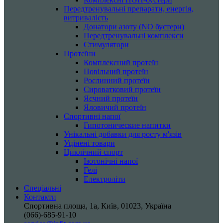
Передтренувальні препарати, енергія,
витривалість
Донатори азоту (NO бустери)
Передтренувальні комплекси
Стимулятори
Протеїни
Комплексний протеїн
Повільний протеїн
Рослинний протеїн
Сироватковий протеїн
Яєчний протеїн
Яловичий протеїн
Спортивні напої
Гипотонические напитки
Унікальні добавки для росту м'язів
Уцінені товари
Циклічний спорт
Ізотонічні напої
Гелі
Електроліти
Спеціальні
Контакти
Спортивна площа, 1a, Київ, 01023, Україна
(066)-685-91-10