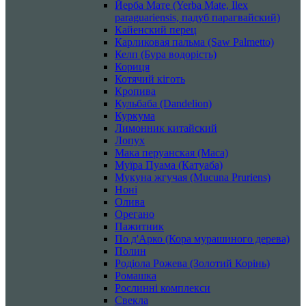
Йерба Мате (Yerba Mate, Ilex
paraguariensis, падуб парагвайский)
Кайенский перец
Карликовая пальма (Saw Palmetto)
Келп (Бура водорість)
Кориця
Котячий кіготь
Кропива
Кульбаба (Dandelion)
Куркума
Лимонник китайский
Лопух
Мака перуанская (Maca)
Муїра Пуама (Катуаба)
Мукуна жгучая (Mucuna Pruriens)
Ноні
Олива
Орегано
Пажитник
По д'Арко (Кора мурашиного дерева)
Полин
Родіола Рожева (Золотий Корінь)
Ромашка
Рослинні комплекси
Свекла