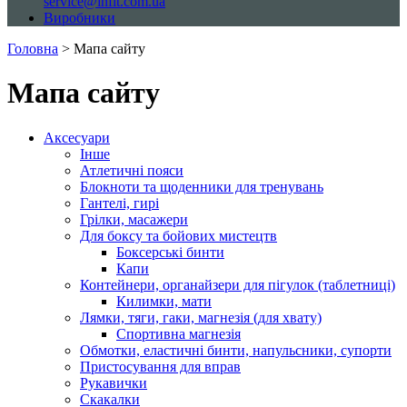
service@infit.com.ua
Виробники
Головна
> Мапа сайту
Мапа сайту
Аксесуари
Інше
Атлетичні пояси
Блокноти та щоденники для тренувань
Гантелі, гирі
Грілки, масажери
Для боксу та бойових мистецтв
Боксерські бинти
Капи
Контейнери, органайзери для пігулок (таблетниці)
Килимки, мати
Лямки, тяги, гаки, магнезія (для хвату)
Спортивна магнезія
Обмотки, еластичні бинти, напульсники, супорти
Пристосування для вправ
Рукавички
Скакалки