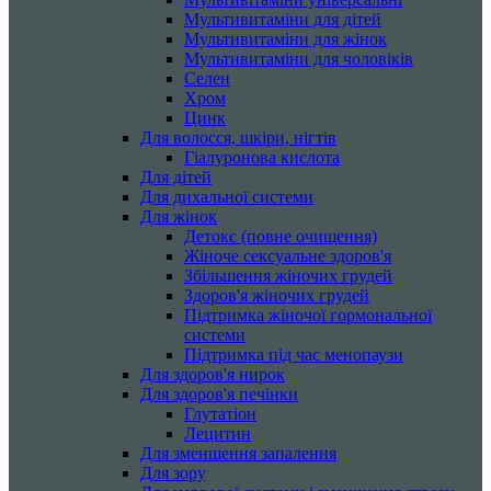
Мультивитаміни для дітей
Мультивитаміни для жінок
Мультивитаміни для чоловіків
Селен
Хром
Цинк
Для волосся, шкіри, нігтів
Гіалуронова кислота
Для дітей
Для дихальної системи
Для жінок
Детокс (повне очищення)
Жіноче сексуальне здоров'я
Збільшення жіночих грудей
Здоров'я жіночих грудей
Підтримка жіночої гормональної
системи
Підтримка під час менопаузи
Для здоров'я нирок
Для здоров'я печінки
Глутатіон
Лецитин
Для зменшення запалення
Для зору