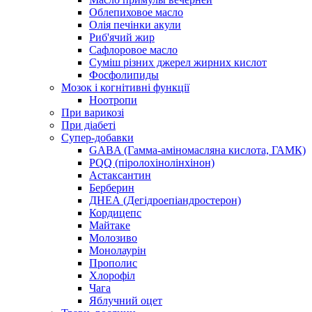
Облепиховое масло
Олія печінки акули
Риб'ячий жир
Сафлоровое масло
Суміш різних джерел жирних кислот
Фосфолипиды
Мозок і когнітивні функції
Ноотропи
При варикозі
При діабеті
Супер-добавки
GABA (Гамма-аміномасляна кислота, ГАМК)
PQQ (піролохінолінхінон)
Астаксантин
Берберин
ДНЕА (Дегідроепіандростерон)
Кордицепс
Майтаке
Молозиво
Монолаурін
Прополис
Хлорофіл
Чага
Яблучний оцет