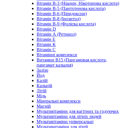
Вітамін B-3 (Ніацин, Нікотинова кислота)
Вітамін B-5 (Пантотенова кислота)
Вітамін B-6 (Піридоксин)
Вітамін B-8 (Інозитол)
Вітамін B-9 (Фолієва кислота)
Вітамін D
Вітамін А (Ретинол)
Вітамін Е
Вітамін К
Вітамін С
Вітамінні комплекси
Витамин B15 (Пангамовая кислота,
пангамат кальция)
Залізо
Йод
Калій
Кальцій
Літій
Мідь
Мінеральні комплекси
Магній
Мультивітаміни для вагітних та годуючих
Мультивітаміни для літніх людей
Мультивітаміни універсальні
Мультивитаміни для дітей