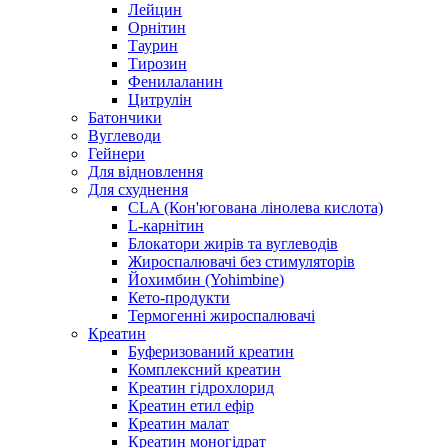
Лейцин
Орнітин
Таурин
Тирозин
Фенилаланин
Цитрулін
Батончики
Вуглеводи
Гейнери
Для відновлення
Для схуднення
CLA (Кон'югована лінолева кислота)
L-карнітин
Блокатори жирів та вуглеводів
Жироспалювачі без стимуляторів
Йохимбин (Yohimbine)
Кето-продукти
Термогенні жироспалювачі
Креатин
Буферизований креатин
Комплексний креатин
Креатин гідрохлорид
Креатин етил ефір
Креатин малат
Креатин моногідрат