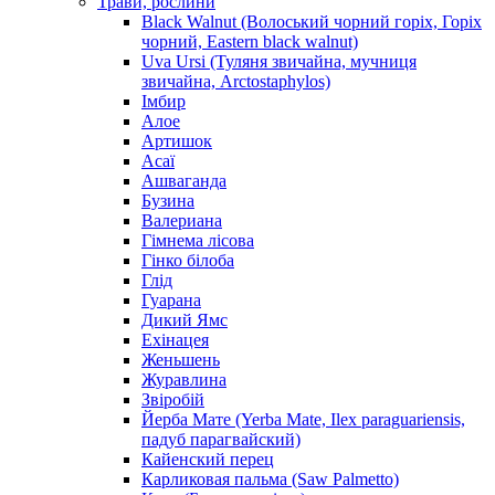
Трави, рослини
Black Walnut (Волоський чорний горіх, Горіх
чорний, Eastern black walnut)
Uva Ursi (Туляня звичайна, мучниця
звичайна, Arctostaphylos)
Імбир
Алое
Артишок
Асаї
Ашваганда
Бузина
Валериана
Гімнема лісова
Гінко білоба
Глід
Гуарана
Дикий Ямс
Ехінацея
Женьшень
Журавлина
Звіробій
Йерба Мате (Yerba Mate, Ilex paraguariensis,
падуб парагвайский)
Кайенский перец
Карликовая пальма (Saw Palmetto)