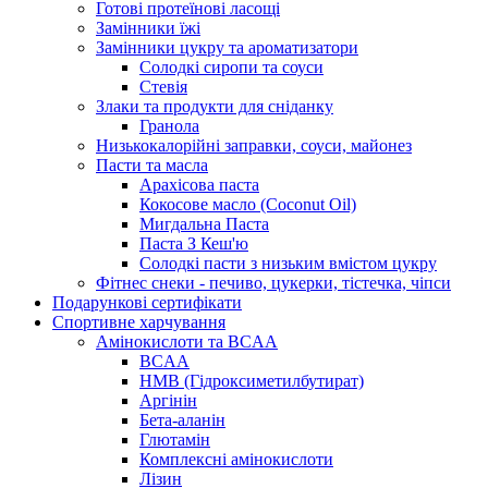
Готові протеїнові ласощі
Замінники їжі
Замінники цукру та ароматизатори
Солодкі сиропи та соуси
Стевія
Злаки та продукти для сніданку
Гранола
Низькокалорійні заправки, соуси, майонез
Пасти та масла
Арахісова паста
Кокосове масло (Coconut Oil)
Мигдальна Паста
Паста З Кеш'ю
Солодкі пасти з низьким вмістом цукру
Фітнес снеки - печиво, цукерки, тістечка, чіпси
Подарункові сертифікати
Спортивне харчування
Амінокислоти та BCAA
BCAA
HMB (Гідроксиметилбутират)
Аргінін
Бета-аланін
Глютамін
Комплексні амінокислоти
Лізин