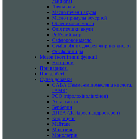
ланцюга)
Лляна олія
Масло печени акулы
Масло примулы вечерней
Облепиховое масло
Олія печінки акули
Риб'ячий жир
Сафлоровое масло
Суміш різних джерел жирних кислот
Фосфолипиды
Мозок і когнітивні функції
Ноотропи
При варикозі
При діабеті
Супер-добавки
GABA (Гамма-аміномасляна кислота,
ГАМК)
PQQ (піролохінолінхінон)
Астаксантин
Берберин
ДНЕА (Дегідроепіандростерон)
Кордицепс
Майтаке
Молозиво
Монолаурін