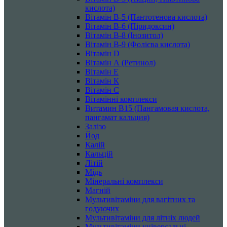
кислота)
Вітамін B-5 (Пантотенова кислота)
Вітамін B-6 (Піридоксин)
Вітамін B-8 (Інозитол)
Вітамін B-9 (Фолієва кислота)
Вітамін D
Вітамін А (Ретинол)
Вітамін Е
Вітамін К
Вітамін С
Вітамінні комплекси
Витамин B15 (Пангамовая кислота,
пангамат кальция)
Залізо
Йод
Калій
Кальцій
Літій
Мідь
Мінеральні комплекси
Магній
Мультивітаміни для вагітних та
годуючих
Мультивітаміни для літніх людей
Мультивітаміни універсальні