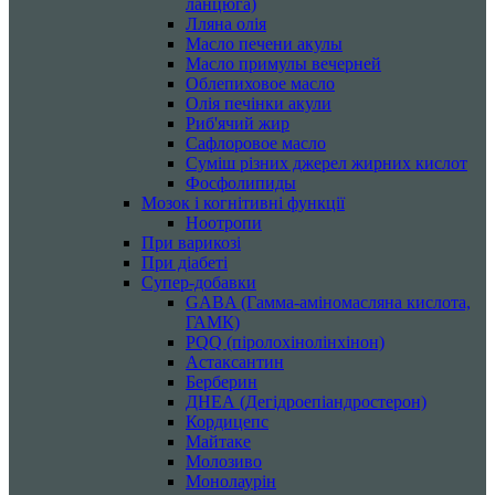
ланцюга)
Лляна олія
Масло печени акулы
Масло примулы вечерней
Облепиховое масло
Олія печінки акули
Риб'ячий жир
Сафлоровое масло
Суміш різних джерел жирних кислот
Фосфолипиды
Мозок і когнітивні функції
Ноотропи
При варикозі
При діабеті
Супер-добавки
GABA (Гамма-аміномасляна кислота,
ГАМК)
PQQ (піролохінолінхінон)
Астаксантин
Берберин
ДНЕА (Дегідроепіандростерон)
Кордицепс
Майтаке
Молозиво
Монолаурін