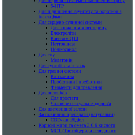
Для нервової системи і зменшення стресу
5-HTP
Для підвищення імунітету та боротьби з
інфекціями
Для серцево-судинної системи
Для зниження холестерину
Електроліти
Коензим Q10
Наттокіназа
Полікосанол
Для сну
Мелатонін
Для суглобів та зв'язок
Для травної системи
Клітковина
Пробіотики і пребіотики
Ферменти для травлення
Для чоловіків
Для простати
Чоловіче сексуальне здоров'я
Для щитовидної залози
Заспокійливі препарати (натуральні)
CBD-канабідіол
Корисні жири та омега 3-6-9 кислоти
MCT (Тригліцериди середнього