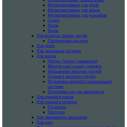
Мультивитаміни для дітей
Мультивитаміни для жінок
Мультивитаміни для чоловіків
Селен
Хром
Цинк
Для волосся, шкіри, нігтів
Гіалуронова кислота
Для дітей
Для дихальної системи
Для жінок
Детокс (повне очищення)
Жіноче сексуальне здоров'я
Збільшення жіночих грудей
Здоров'я жіночих грудей
Підтримка жіночої гормональної
системи
Підтримка під час менопаузи
Для здоров'я нирок
Для здоров'я печінки
Глутатіон
Лецитин
Для зменшення запалення
Для зору