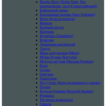
Йерба Мате (Yerba Mate, Ilex
paraguariensis, падуб парагвайский)
Кайенский перец
Карликовая пальма (Saw Palmetto)
Келп (Бура водорість)
Кориця
Котячий кіготь
Кропива
Кульбаба (Dandelion)
Куркума
Лимонник китайский
Лопух
Мака перуанская (Maca)
Муїра Пуама (Катуаба)
Мукуна жгучая (Mucuna Pruriens)
Ноні
Олива
Орегано
Пажитник
По д'Арко (Кора мурашиного дерева)
Полин
Родіола Рожева (Золотий Корінь)
Ромашка
Рослинні комплекси
Свекла