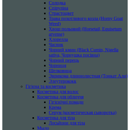
Солодка
Спіруліна
Страстоцвет
Трава похотливого козла (Horny Goat
Weed)
Хвощ польовий (Horsetail, Equisetum
arvense)
Хлорелла
Часник
Чорний кмин (Black Cumin, Nigella
sativa, Чорнушка посівна)
Чорний перець
Чорниця
Шелковица
Эврикома длиннолистная (Тонкат Али)
Элеутерококк
Гігієна та косметика
Косметика для волос
Косметика для обличчя
Гігієнічні помади
Крема
Серум (косметическая сыворотка)
Косметика для тіла
Лосьйони для тіла
Мыло