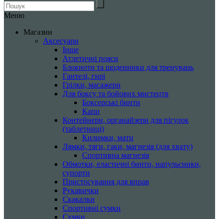
Меню
Магазин
Аксесуари
Інше
Атлетичні пояси
Блокноти та щоденники для тренувань
Гантелі, гирі
Грілки, масажери
Для боксу та бойових мистецтв
Боксерські бинти
Капи
Контейнери, органайзери для пігулок
(таблетниці)
Килимки, мати
Лямки, тяги, гаки, магнезія (для хвату)
Спортивна магнезія
Обмотки, еластичні бинти, напульсники,
супорти
Пристосування для вправ
Рукавички
Скакалки
Спортивні сумки
Сумки