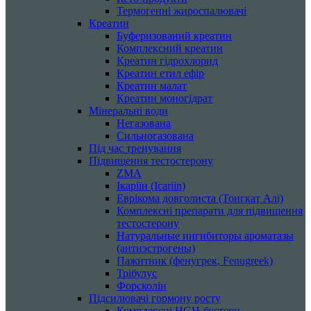
Термогенні жироспалювачі
Креатин
Буферизований креатин
Комплексний креатин
Креатин гідрохлорид
Креатин етил ефір
Креатин малат
Креатин моногідрат
Мінеральні води
Негазована
Сильногазована
Під час тренування
Підвищення тестостерону
ZMA
Ікаріїн (Icariin)
Еврікома довголиста (Тонгкат Алі)
Комплексні препарати для підвищення
тестостерону
Натуральные ингибиторы ароматазы
(антиэстрогены)
Пажитник (фенугрек, Fenugreek)
Трібулус
Форсколін
Підсилювачі гормону росту
Комплексні HGH-бустери