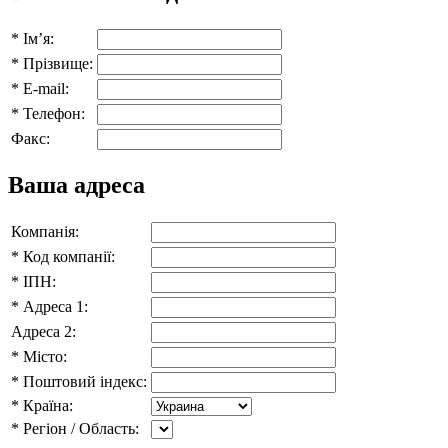
*
Ім’я:
*
Прізвище:
*
E-mail:
*
Телефон:
Факс:
Ваша адреса
Компанія:
*
Код компанії:
*
ІПН:
*
Адреса 1:
Адреса 2:
*
Місто:
*
Поштовий індекс:
*
Країна:
*
Регіон / Область: