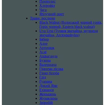
Прополис
Хлорофіл
Чага
Яблучний оцет
Трави, рослини
Black Walnut (Волоський чорний горіх,
Горіх чорний, Eastern black walnut)
Uva Ursi (Туляня звичайна, мучниця
звичайна, Arctostaphylos)
Імбир
Алое
Артишок
Асаї
Ашваганда
Бузина
Валериана
Гімнема лісова
Гінко білоба
Глід
Гуарана
Дикий Ямс
Ехінацея
Женьшень
Журавлина
Звіробій