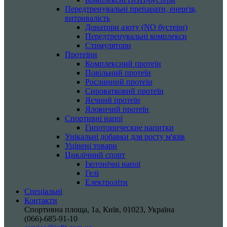
Передтренувальні препарати, енергія,
витривалість
Донатори азоту (NO бустери)
Передтренувальні комплекси
Стимулятори
Протеїни
Комплексний протеїн
Повільний протеїн
Рослинний протеїн
Сироватковий протеїн
Яєчний протеїн
Яловичий протеїн
Спортивні напої
Гипотонические напитки
Унікальні добавки для росту м'язів
Уцінені товари
Циклічний спорт
Ізотонічні напої
Гелі
Електроліти
Спеціальні
Контакти
Спортивна площа, 1a, Київ, 01023, Україна
(066)-685-91-10