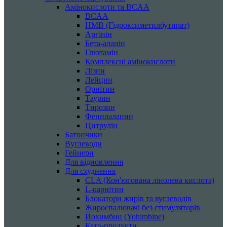
Амінокислоти та BCAA
BCAA
HMB (Гідроксиметилбутират)
Аргінін
Бета-аланін
Глютамін
Комплексні амінокислоти
Лізин
Лейцин
Орнітин
Таурин
Тирозин
Фенилаланин
Цитрулін
Батончики
Вуглеводи
Гейнери
Для відновлення
Для схуднення
CLA (Кон'югована лінолева кислота)
L-карнітин
Блокатори жирів та вуглеводів
Жироспалювачі без стимуляторів
Йохимбин (Yohimbine)
Кето-продукти