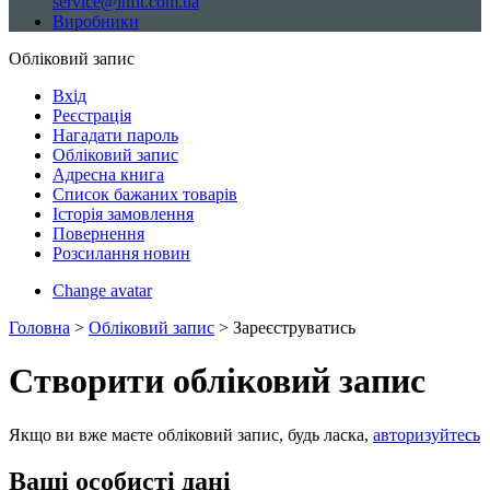
service@infit.com.ua
Виробники
Обліковий запис
Вхід
Реєстрація
Нагадати пароль
Обліковий запис
Адресна книга
Список бажаних товарів
Історія замовлення
Повернення
Розсилання новин
Change avatar
Головна
>
Обліковий запис
> Зареєструватись
Створити обліковий запис
Якщо ви вже маєте обліковий запис, будь ласка,
авторизуйтесь
Ваші особисті дані