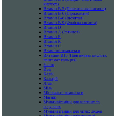
кислота)
Вітамін B-5 (Пантотенова кислота)
Вітамін B-6 (Піридоксин)
Вітамін B-8 (Інозитол)
Вітамін B-9 (Фолієва кислота)
Вітамін D
Вітамін А (Ретинол)
Вітамін Е
Вітамін К
Вітамін С
Вітамінні комплекси
Витамин B15 (Пангамовая кислота,
пангамат кальция)
Залізо
Йод
Калій
Кальцій
Літій
Мідь
Мінеральні комплекси
Магній
Мультивітаміни для вагітних та
годуючих
Мультивітаміни для літніх людей
Мультивітаміни універсальні