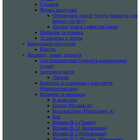
Супорти
Фітнес аксесуари
Обтяжувачі для ніг та рук (манжети для
фітнесу та бігу)
Шорти, пояси з ефектом сауни
Шейкери та пляшки
Эспандеры и ленты
Брендована продукція
Пакети
Вітаміни, трави, здоров'я
Ангіопротектори (здоров'я кровоносних
судин)
Антиоксиданти
Лікопін
Боротьба зі старінням і довголіття
(Геропротектори)
Вітаміни та мінерали
B-комплекс
Біотин (Вітамін H)
Бета-каротин (Провітамін А)
Бор
Вітамін B-1 (Тіамін)
Вітамін B-12 (Кобаламін)
Вітамін B-2 (Рибофлавін)
Вітамін B-3 (Ніацин, Нікотинова