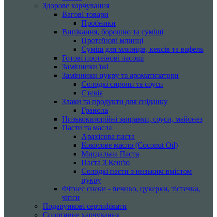
Здорове харчування
Вагові товари
Пробники
Випікання, борошно та суміші
Протеїнові млинці
Суміш для млинців, кексів та вафель
Готові протеїнові ласощі
Замінники їжі
Замінники цукру та ароматизатори
Солодкі сиропи та соуси
Стевія
Злаки та продукти для сніданку
Гранола
Низькокалорійні заправки, соуси, майонез
Пасти та масла
Арахісова паста
Кокосове масло (Coconut Oil)
Мигдальна Паста
Паста З Кеш'ю
Солодкі пасти з низьким вмістом
цукру
Фітнес снеки - печиво, цукерки, тістечка,
чіпси
Подарункові сертифікати
Спортивне харчування