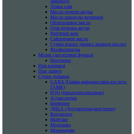
ланцюга)
Лляна олія
Масло печени акулы
Масло примулы вечерней
Облепиховое масло
Олія печінки акули
Риб'ячий жир
Сафлоровое масло
Суміш різних джерел жирних кислот
Фосфолипиды
Мозок і когнітивні функції
Ноотропи
При варикозі
При діабеті
Супер-добавки
GABA (Гамма-аміномасляна кислота,
ГАМК)
PQQ (піролохінолінхінон)
Астаксантин
Берберин
ДНЕА (Дегідроепіандростерон)
Кордицепс
Майтаке
Молозиво
Монолаурін