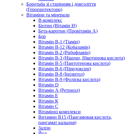
Боротьба зі старінням і довголіття
(Геропротектори)
Вітаміни та мінерали
B-комплекс
Біотин (Вітамін H)
Бета-каротин (Провітамін А)
Бор
Вітамін B-1 (Тіамін)
Вітамін B-12 (Кобаламін)
Вітамін B-2 (Рибофлавін)
Вітамін B-3 (Ніацин, Нікотинова кислота)
Вітамін B-5 (Пантотенова кислота)
Вітамін B-6 (Піридоксин)
Вітамін B-8 (Інозитол)
Вітамін B-9 (Фолієва кислота)
Вітамін D
Вітамін А (Ретинол)
Вітамін Е
Вітамін К
Вітамін С
Вітамінні комплекси
Витамин B15 (Пангамовая кислота,
пангамат кальция)
Залізо
Йод