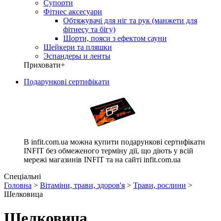
Супорти
Фітнес аксесуари
Обтяжувачі для ніг та рук (манжети для
фітнесу та бігу)
Шорти, пояси з ефектом сауни
Шейкери та пляшки
Эспандеры и ленты
Приховати
+
Подарункові сертифікати
В infit.com.ua можна купити подарункові сертифікати
INFIT без обмеженого терміну дії, що діють у всій
мережі магазинів INFIT та на сайті infit.com.ua
Спеціальні
Головна
>
Вітаміни, трави, здоров'я
>
Трави, рослини
>
Шелковица
Шелковица