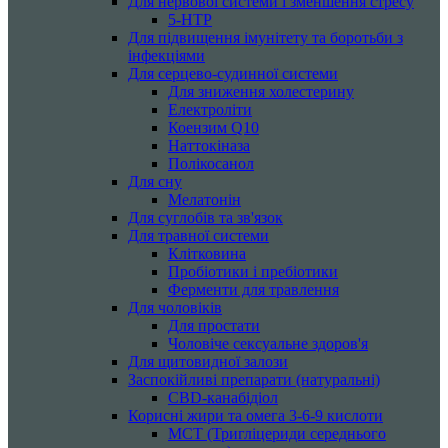
Для нервової системи і зменшення стресу
5-HTP
Для підвищення імунітету та боротьби з
інфекціями
Для серцево-судинної системи
Для зниження холестерину
Електроліти
Коензим Q10
Наттокіназа
Полікосанол
Для сну
Мелатонін
Для суглобів та зв'язок
Для травної системи
Клітковина
Пробіотики і пребіотики
Ферменти для травлення
Для чоловіків
Для простати
Чоловіче сексуальне здоров'я
Для щитовидної залози
Заспокійливі препарати (натуральні)
CBD-канабідіол
Корисні жири та омега 3-6-9 кислоти
MCT (Тригліцериди середнього