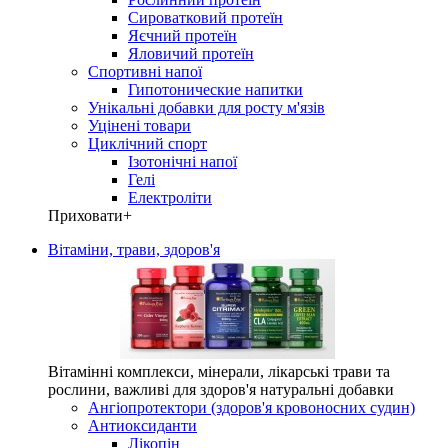
Сироватковий протеїн
Яєчний протеїн
Яловичий протеїн
Спортивні напої
Гипотонические напитки
Унікальні добавки для росту м'язів
Уцінені товари
Циклічний спорт
Ізотонічні напої
Гелі
Електроліти
Приховати
+
Вітаміни, трави, здоров'я
Вітамінні комплекси, мінерали, лікарські трави та
рослини, важливі для здоров'я натуральні добавки
Ангіопротектори (здоров'я кровоносних судин)
Антиоксиданти
Лікопін