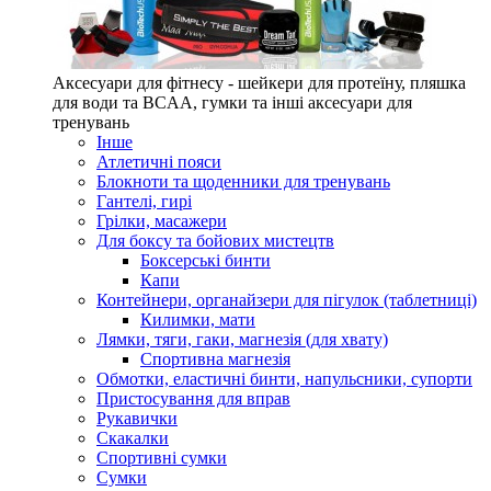
Аксесуари для фітнесу - шейкери для протеїну, пляшка
для води та BCAA, гумки та інші аксесуари для
тренувань
Інше
Атлетичні пояси
Блокноти та щоденники для тренувань
Гантелі, гирі
Грілки, масажери
Для боксу та бойових мистецтв
Боксерські бинти
Капи
Контейнери, органайзери для пігулок (таблетниці)
Килимки, мати
Лямки, тяги, гаки, магнезія (для хвату)
Спортивна магнезія
Обмотки, еластичні бинти, напульсники, супорти
Пристосування для вправ
Рукавички
Скакалки
Спортивні сумки
Сумки