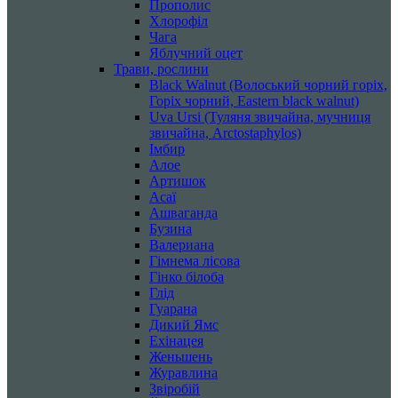
Прополис
Хлорофіл
Чага
Яблучний оцет
Трави, рослини
Black Walnut (Волоський чорний горіх,
Горіх чорний, Eastern black walnut)
Uva Ursi (Туляня звичайна, мучниця
звичайна, Arctostaphylos)
Імбир
Алое
Артишок
Асаї
Ашваганда
Бузина
Валериана
Гімнема лісова
Гінко білоба
Глід
Гуарана
Дикий Ямс
Ехінацея
Женьшень
Журавлина
Звіробій