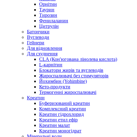
Орнітин
Таурин
Тирозин
Фенилаланин
Цитрулін
Батончики
Вуглеводи
Гейнери
Для відновлення
Для схуднення
CLA (Кон'югована лінолева кислота)
L-карнітин
Блокатори жирів та вуглеводів
Жироспалювачі без стимуляторів
Йохимбин (Yohimbine)
Кето-продукти
Термогенні жироспалювачі
Креатин
Буферизований креатин
Комплексний креатин
Креатин гідрохлорид
Креатин етил ефір
Креатин малат
Креатин моногідрат
Мінеральні води