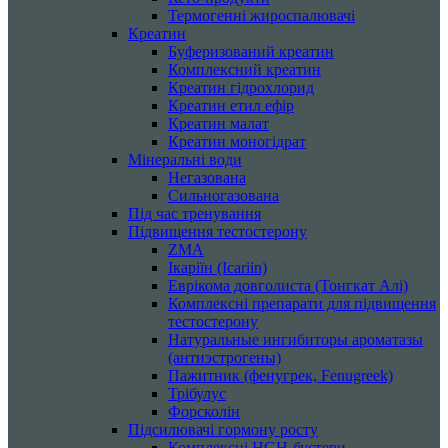
Термогенні жироспалювачі
Креатин
Буферизований креатин
Комплексний креатин
Креатин гідрохлорид
Креатин етил ефір
Креатин малат
Креатин моногідрат
Мінеральні води
Негазована
Сильногазована
Під час тренування
Підвищення тестостерону
ZMA
Ікаріїн (Icariin)
Еврікома довголиста (Тонгкат Алі)
Комплексні препарати для підвищення
тестостерону
Натуральные ингибиторы ароматазы
(антиэстрогены)
Пажитник (фенугрек, Fenugreek)
Трібулус
Форсколін
Підсилювачі гормону росту
Комплексні HGH-бустери