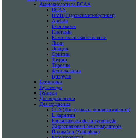
Амінокислоти та BCAA
BCAA
HMB (Гідроксиметилбутират)
Аргінін
Бета-аланін
Глютамін
Комплексні амінокислоти
Лізин
Лейцин
Орнітин
Таурин
Тирозин
Фенилаланин
Цитрулін
Батончики
Вуглеводи
Гейнери
Для відновлення
Для схуднення
CLA (Кон'югована лінолева кислота)
L-карнітин
Блокатори жирів та вуглеводів
Жироспалювачі без стимуляторів
Йохимбин (Yohimbine)
Кето-продукти