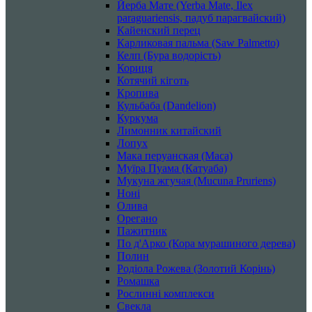
Йерба Мате (Yerba Mate, Ilex
paraguariensis, падуб парагвайский)
Кайенский перец
Карликовая пальма (Saw Palmetto)
Келп (Бура водорість)
Кориця
Котячий кіготь
Кропива
Кульбаба (Dandelion)
Куркума
Лимонник китайский
Лопух
Мака перуанская (Maca)
Муїра Пуама (Катуаба)
Мукуна жгучая (Mucuna Pruriens)
Ноні
Олива
Орегано
Пажитник
По д'Арко (Кора мурашиного дерева)
Полин
Родіола Рожева (Золотий Корінь)
Ромашка
Рослинні комплекси
Свекла