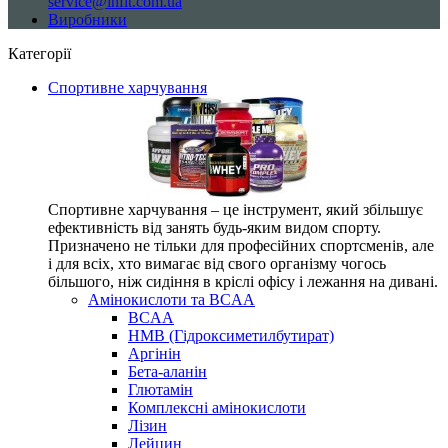
service@infit.com.ua
Виробники
Категорії
Спортивне харчування
Спортивне харчування – це інструмент, який збільшує
ефективність від занять будь-яким видом спорту.
Призначено не тільки для професійних спортсменів, але
і для всіх, хто вимагає від свого організму чогось
більшого, ніж сидіння в кріслі офісу і лежання на дивані.
Амінокислоти та BCAA
BCAA
HMB (Гідроксиметилбутират)
Аргінін
Бета-аланін
Глютамін
Комплексні амінокислоти
Лізин
Лейцин