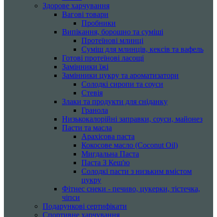
Здорове харчування
Вагові товари
Пробники
Випікання, борошно та суміші
Протеїнові млинці
Суміш для млинців, кексів та вафель
Готові протеїнові ласощі
Замінники їжі
Замінники цукру та ароматизатори
Солодкі сиропи та соуси
Стевія
Злаки та продукти для сніданку
Гранола
Низькокалорійні заправки, соуси, майонез
Пасти та масла
Арахісова паста
Кокосове масло (Coconut Oil)
Мигдальна Паста
Паста З Кеш'ю
Солодкі пасти з низьким вмістом
цукру
Фітнес снеки - печиво, цукерки, тістечка,
чіпси
Подарункові сертифікати
Спортивне харчування