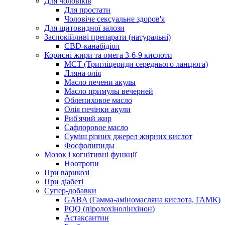
Для чоловіків
Для простати
Чоловіче сексуальне здоров'я
Для щитовидної залози
Заспокійливі препарати (натуральні)
CBD-канабідіол
Корисні жири та омега 3-6-9 кислоти
MCT (Тригліцериди середнього ланцюга)
Лляна олія
Масло печени акулы
Масло примулы вечерней
Облепиховое масло
Олія печінки акули
Риб'ячий жир
Сафлоровое масло
Суміш різних джерел жирних кислот
Фосфолипиды
Мозок і когнітивні функції
Ноотропи
При варикозі
При діабеті
Супер-добавки
GABA (Гамма-аміномасляна кислота, ГАМК)
PQQ (піролохінолінхінон)
Астаксантин