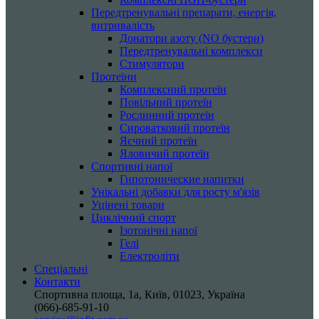
Передтренувальні препарати, енергія,
витривалість
Донатори азоту (NO бустери)
Передтренувальні комплекси
Стимулятори
Протеїни
Комплексний протеїн
Повільний протеїн
Рослинний протеїн
Сироватковий протеїн
Яєчний протеїн
Яловичий протеїн
Спортивні напої
Гипотонические напитки
Унікальні добавки для росту м'язів
Уцінені товари
Циклічний спорт
Ізотонічні напої
Гелі
Електроліти
Спеціальні
Контакти
Спортивна площа, 1a, Київ, 01023, Україна
(066)-685-91-10