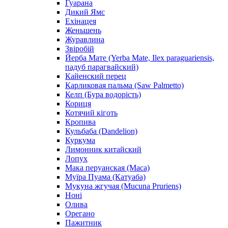
Гуарана
Дикий Ямс
Ехінацея
Женьшень
Журавлина
Звіробій
Йерба Мате (Yerba Mate, Ilex paraguariensis,
падуб парагвайский)
Кайенский перец
Карликовая пальма (Saw Palmetto)
Келп (Бура водорість)
Кориця
Котячий кіготь
Кропива
Кульбаба (Dandelion)
Куркума
Лимонник китайский
Лопух
Мака перуанская (Maca)
Муїра Пуама (Катуаба)
Мукуна жгучая (Mucuna Pruriens)
Ноні
Олива
Орегано
Пажитник