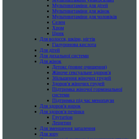
Мультивитаміни для дітей
Мультивитаміни для жінок
Мультивитаміни для чоловіків
Селен
Хром
Цинк
Для волосся, шкіри, нігтів
Гіалуронова кислота
Для дітей
Для дихальної системи
Для жінок
Детокс (повне очищення)
Жіноче сексуальне здоров'я
Збільшення жіночих грудей
Здоров'я жіночих грудей
Підтримка жіночої гормональної
системи
Підтримка під час менопаузи
Для здоров'я нирок
Для здоров'я печінки
Глутатіон
Лецитин
Для зменшення запалення
Для зору