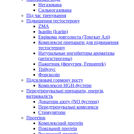
Негазована
Сильногазована
Під час тренування
Підвищення тестостерону
ZMA
Ікаріїн (Icariin)
Еврікома довголиста (Тонгкат Алі)
Комплексні препарати для підвищення
тестостерону
Натуральные ингибиторы ароматазы
(антиэстрогены)
Пажитник (фенугрек, Fenugreek)
Трібулус
Форсколін
Підсилювачі гормону росту
Комплексні HGH-бустери
Передтренувальні препарати, енергія,
витривалість
Донатори азоту (NO бустери)
Передтренувальні комплекси
Стимулятори
Протеїни
Комплексний протеїн
Повільний протеїн
Рослинний протеїн