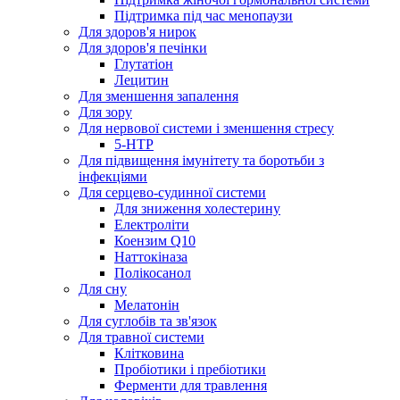
Підтримка під час менопаузи
Для здоров'я нирок
Для здоров'я печінки
Глутатіон
Лецитин
Для зменшення запалення
Для зору
Для нервової системи і зменшення стресу
5-HTP
Для підвищення імунітету та боротьби з
інфекціями
Для серцево-судинної системи
Для зниження холестерину
Електроліти
Коензим Q10
Наттокіназа
Полікосанол
Для сну
Мелатонін
Для суглобів та зв'язок
Для травної системи
Клітковина
Пробіотики і пребіотики
Ферменти для травлення