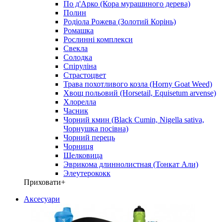
По д'Арко (Кора мурашиного дерева)
Полин
Родіола Рожева (Золотий Корінь)
Ромашка
Рослинні комплекси
Свекла
Солодка
Спіруліна
Страстоцвет
Трава похотливого козла (Horny Goat Weed)
Хвощ польовий (Horsetail, Equisetum arvense)
Хлорелла
Часник
Чорний кмин (Black Cumin, Nigella sativa,
Чорнушка посівна)
Чорний перець
Чорниця
Шелковица
Эврикома длиннолистная (Тонкат Али)
Элеутерококк
Приховати
+
Аксесуари