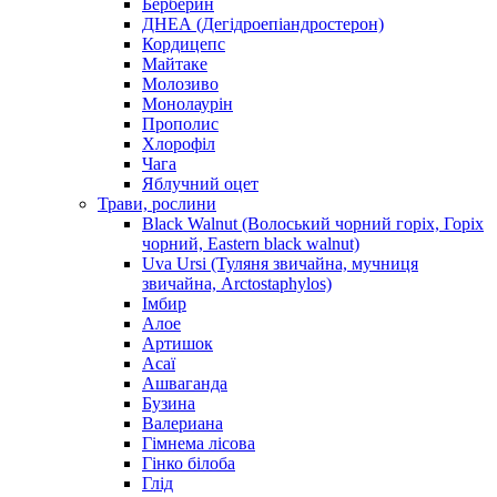
Берберин
ДНЕА (Дегідроепіандростерон)
Кордицепс
Майтаке
Молозиво
Монолаурін
Прополис
Хлорофіл
Чага
Яблучний оцет
Трави, рослини
Black Walnut (Волоський чорний горіх, Горіх
чорний, Eastern black walnut)
Uva Ursi (Туляня звичайна, мучниця
звичайна, Arctostaphylos)
Імбир
Алое
Артишок
Асаї
Ашваганда
Бузина
Валериана
Гімнема лісова
Гінко білоба
Глід