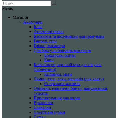
Меню
Магазин
Аксесуари
Інше
Атлетичні пояси
Блокноти та щоденники для тренувань
Гантелі, гирі
Грілки, масажери
Для боксу та бойових мистецтв
Боксерські бинти
Капи
Контейнери, органайзери для пігулок
(таблетниці)
Килимки, мати
Лямки, тяги, гаки, магнезія (для хвату)
Спортивна магнезія
Обмотки, еластичні бинти, напульсники,
супорти
Пристосування для вправ
Рукавички
Скакалки
Спортивні сумки
Сумки