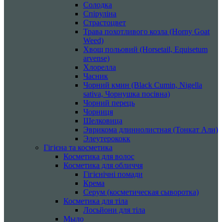
Солодка
Спіруліна
Страстоцвет
Трава похотливого козла (Horny Goat
Weed)
Хвощ польовий (Horsetail, Equisetum
arvense)
Хлорелла
Часник
Чорний кмин (Black Cumin, Nigella
sativa, Чорнушка посівна)
Чорний перець
Чорниця
Шелковица
Эврикома длиннолистная (Тонкат Али)
Элеутерококк
Гігієна та косметика
Косметика для волос
Косметика для обличчя
Гігієнічні помади
Крема
Серум (косметическая сыворотка)
Косметика для тіла
Лосьйони для тіла
Мыло