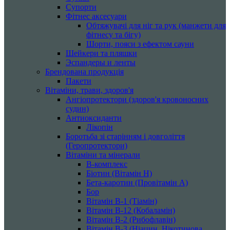
Супорти
Фітнес аксесуари
Обтяжувачі для ніг та рук (манжети для
фітнесу та бігу)
Шорти, пояси з ефектом сауни
Шейкери та пляшки
Эспандеры и ленты
Брендована продукція
Пакети
Вітаміни, трави, здоров'я
Ангіопротектори (здоров'я кровоносних
судин)
Антиоксиданти
Лікопін
Боротьба зі старінням і довголіття
(Геропротектори)
Вітаміни та мінерали
B-комплекс
Біотин (Вітамін H)
Бета-каротин (Провітамін А)
Бор
Вітамін B-1 (Тіамін)
Вітамін B-12 (Кобаламін)
Вітамін B-2 (Рибофлавін)
Вітамін B-3 (Ніацин, Нікотинова