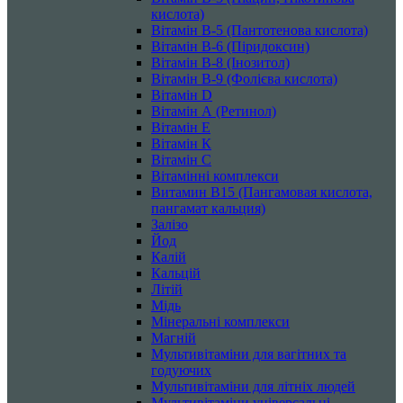
кислота)
Вітамін B-5 (Пантотенова кислота)
Вітамін B-6 (Піридоксин)
Вітамін B-8 (Інозитол)
Вітамін B-9 (Фолієва кислота)
Вітамін D
Вітамін А (Ретинол)
Вітамін Е
Вітамін К
Вітамін С
Вітамінні комплекси
Витамин B15 (Пангамовая кислота,
пангамат кальция)
Залізо
Йод
Калій
Кальцій
Літій
Мідь
Мінеральні комплекси
Магній
Мультивітаміни для вагітних та
годуючих
Мультивітаміни для літніх людей
Мультивітаміни універсальні