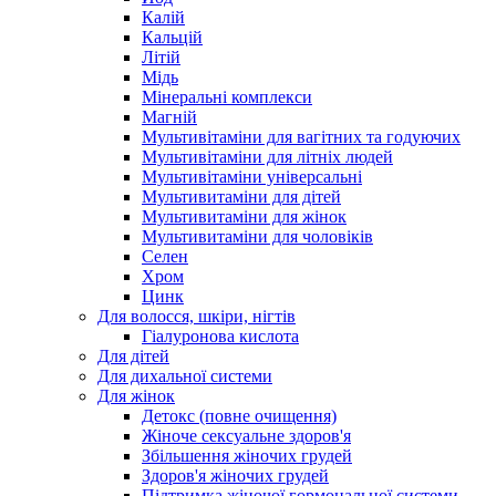
Калій
Кальцій
Літій
Мідь
Мінеральні комплекси
Магній
Мультивітаміни для вагітних та годуючих
Мультивітаміни для літніх людей
Мультивітаміни універсальні
Мультивитаміни для дітей
Мультивитаміни для жінок
Мультивитаміни для чоловіків
Селен
Хром
Цинк
Для волосся, шкіри, нігтів
Гіалуронова кислота
Для дітей
Для дихальної системи
Для жінок
Детокс (повне очищення)
Жіноче сексуальне здоров'я
Збільшення жіночих грудей
Здоров'я жіночих грудей
Підтримка жіночої гормональної системи