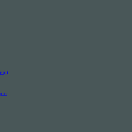
иці)
орти