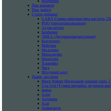
Ноотропи
При варикозі
При діабеті
Супер-добавки
GABA (Гамма-аміномасляна кислота, Г
PQQ (піролохінолінхінон)
Астаксантин
Берберин
ДНЕА (Дегідроепіандростерон)
Кордицепс
Майтаке
Молозиво
Монолаурін
Прополис
Хлорофіл
Чага
Яблучний оцет
Трави, рослини
Black Walnut (Волоський чорний горіх, Го
Uva Ursi (Туляня звичайна, мучниця звич
Імбир
Алое
Артишок
Асаї
Ашваганда