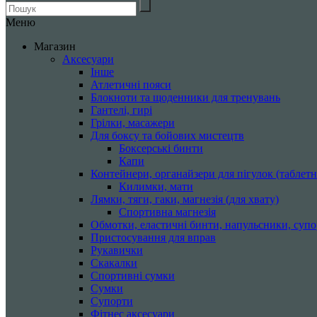
Меню
Магазин
Аксесуари
Інше
Атлетичні пояси
Блокноти та щоденники для тренувань
Гантелі, гирі
Грілки, масажери
Для боксу та бойових мистецтв
Боксерські бинти
Капи
Контейнери, органайзери для пігулок (таблетн
Килимки, мати
Лямки, тяги, гаки, магнезія (для хвату)
Спортивна магнезія
Обмотки, еластичні бинти, напульсники, суп
Пристосування для вправ
Рукавички
Скакалки
Спортивні сумки
Сумки
Супорти
Фітнес аксесуари