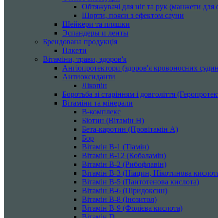
Обтяжувачі для ніг та рук (манжети для ф
Шорти, пояси з ефектом сауни
Шейкери та пляшки
Эспандеры и ленты
Брендована продукція
Пакети
Вітаміни, трави, здоров'я
Ангіопротектори (здоров'я кровоносних судин
Антиоксиданти
Лікопін
Боротьба зі старінням і довголіття (Геропроте
Вітаміни та мінерали
B-комплекс
Біотин (Вітамін H)
Бета-каротин (Провітамін А)
Бор
Вітамін B-1 (Тіамін)
Вітамін B-12 (Кобаламін)
Вітамін B-2 (Рибофлавін)
Вітамін B-3 (Ніацин, Нікотинова кислот
Вітамін B-5 (Пантотенова кислота)
Вітамін B-6 (Піридоксин)
Вітамін B-8 (Інозитол)
Вітамін B-9 (Фолієва кислота)
Вітамін D