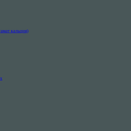
амат кальция)
их