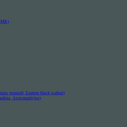
АМК)
ріх чорний, Eastern black walnut)
айна, Arctostaphylos)