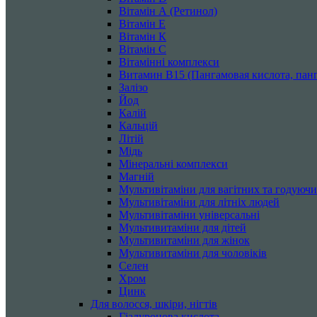
Вітамін А (Ретинол)
Вітамін Е
Вітамін К
Вітамін С
Вітамінні комплекси
Витамин B15 (Пангамовая кислота, панг
Залізо
Йод
Калій
Кальцій
Літій
Мідь
Мінеральні комплекси
Магній
Мультивітаміни для вагітних та годуюч
Мультивітаміни для літніх людей
Мультивітаміни універсальні
Мультивитаміни для дітей
Мультивитаміни для жінок
Мультивитаміни для чоловіків
Селен
Хром
Цинк
Для волосся, шкіри, нігтів
Гіалуронова кислота