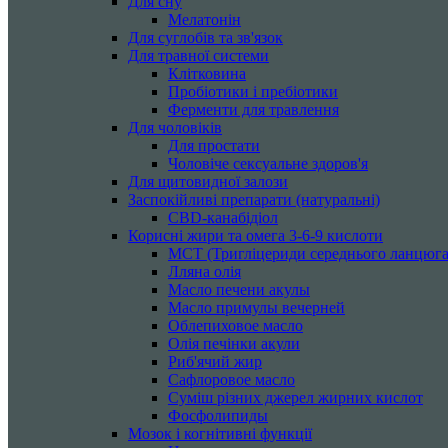
Для сну
Мелатонін
Для суглобів та зв'язок
Для травної системи
Клітковина
Пробіотики і пребіотики
Ферменти для травлення
Для чоловіків
Для простати
Чоловіче сексуальне здоров'я
Для щитовидної залози
Заспокійливі препарати (натуральні)
CBD-канабідіол
Корисні жири та омега 3-6-9 кислоти
MCT (Тригліцериди середнього ланцюга
Лляна олія
Масло печени акулы
Масло примулы вечерней
Облепиховое масло
Олія печінки акули
Риб'ячий жир
Сафлоровое масло
Суміш різних джерел жирних кислот
Фосфолипиды
Мозок і когнітивні функції