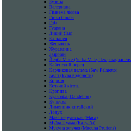
Бузина
Валериана
Гімнема лісова
Гінко білоба
Глід
Гуарана
Дикий Ямс
Ехінацея
Женьшень
Журавлина
Звіробій
Йерба Мате (Yerba Mate, Ilex paraguarien
Кайенский перец
Карликовая пальма (Saw Palmetto)
Келп (Бура водорість)
Кориця
Котячий кіготь
Кропива
Кульбаба (Dandelion)
Куркума
Лимонник китайский
Лопух
Мака перуанская (Maca)
Муїра Пуама (Катуаба)
Мукуна жгучая (Mucuna Pruriens)