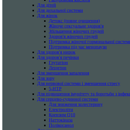
Для дітей
Для дихальної системи
Для жінок
Детокс (повне очищення)
Жіноче сексуальне здоров'я
Збільшення жіночих грудей
Здоров'я жіночих грудей
Підтримка жіночої гормональної систем
Підтримка під час менопаузи
Для здоров'я нирок
Для здоров'я печінки
Глутатіон
Лецитин
Для зменшення запалення
Для зору
Для нервової системи і зменшення стресу
5-HTP
Для підвищення імунітету та боротьби з інфек
Для серцево-судинної системи
Для зниження холестерину
Електроліти
Коензим Q10
Наттокіназа
Полікосанол