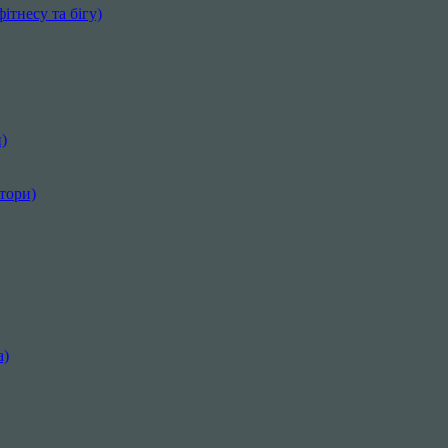
ітнесу та бігу)
)
ктори)
а)