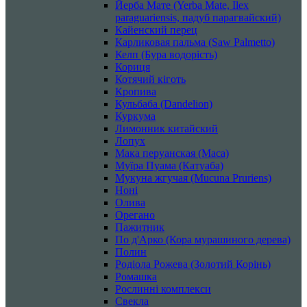
Йерба Мате (Yerba Mate, Ilex
paraguariensis, падуб парагвайский)
Кайенский перец
Карликовая пальма (Saw Palmetto)
Келп (Бура водорість)
Кориця
Котячий кіготь
Кропива
Кульбаба (Dandelion)
Куркума
Лимонник китайский
Лопух
Мака перуанская (Maca)
Муїра Пуама (Катуаба)
Мукуна жгучая (Mucuna Pruriens)
Ноні
Олива
Орегано
Пажитник
По д'Арко (Кора мурашиного дерева)
Полин
Родіола Рожева (Золотий Корінь)
Ромашка
Рослинні комплекси
Свекла