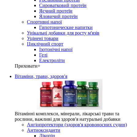
Сироватковий протеїн
Яєчний протеїн
Яловичий протеїн
Спортивні напої
Гипотонические напитки
Унікальні добавки для росту м'язів
Уцінені товари
Циклічний спорт
Ізотонічні напої
Гелі
Електроліти
Приховати
+
Вітаміни, трави, здоров'я
Вітамінні комплекси, мінерали, лікарські трави та
рослини, важливі для здоров'я натуральні добавки
Ангіопротектори (здоров'я кровоносних судин)
Антиоксиданти
Лікопін