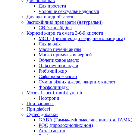
Для чоловіків
Для простати
Чоловіче сексуальне здоров'я
Для щитовидної залози
Заспокійливі препарати (натуральні)
CBD-канабідіол
Корисні жири та омега 3-6-9 кислоти
MCT (Тригліцериди середнього ланцюга)
Лляна олія
Масло печени акулы
Масло примулы вечерней
Облепиховое масло
Олія печінки акули
Риб'ячий жир
Сафлоровое масло
Суміш різних джерел жирних кислот
Фосфолипиды
Мозок і когнітивні функції
Ноотропи
При варикозі
При діабеті
Супер-добавки
GABA (Гамма-аміномасляна кислота, ГАМК)
PQQ (піролохінолінхінон)
Астаксантин