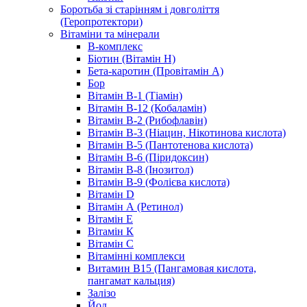
Боротьба зі старінням і довголіття
(Геропротектори)
Вітаміни та мінерали
B-комплекс
Біотин (Вітамін H)
Бета-каротин (Провітамін А)
Бор
Вітамін B-1 (Тіамін)
Вітамін B-12 (Кобаламін)
Вітамін B-2 (Рибофлавін)
Вітамін B-3 (Ніацин, Нікотинова кислота)
Вітамін B-5 (Пантотенова кислота)
Вітамін B-6 (Піридоксин)
Вітамін B-8 (Інозитол)
Вітамін B-9 (Фолієва кислота)
Вітамін D
Вітамін А (Ретинол)
Вітамін Е
Вітамін К
Вітамін С
Вітамінні комплекси
Витамин B15 (Пангамовая кислота,
пангамат кальция)
Залізо
Йод