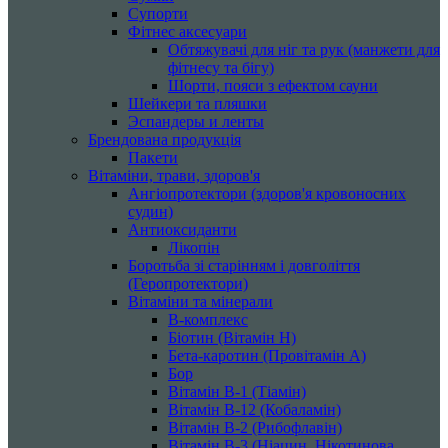
Супорти
Фітнес аксесуари
Обтяжувачі для ніг та рук (манжети для
фітнесу та бігу)
Шорти, пояси з ефектом сауни
Шейкери та пляшки
Эспандеры и ленты
Брендована продукція
Пакети
Вітаміни, трави, здоров'я
Ангіопротектори (здоров'я кровоносних
судин)
Антиоксиданти
Лікопін
Боротьба зі старінням і довголіття
(Геропротектори)
Вітаміни та мінерали
B-комплекс
Біотин (Вітамін H)
Бета-каротин (Провітамін А)
Бор
Вітамін B-1 (Тіамін)
Вітамін B-12 (Кобаламін)
Вітамін B-2 (Рибофлавін)
Вітамін B-3 (Ніацин, Нікотинова