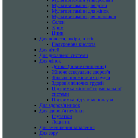
Мультивитаміни для дітей
Мультивитаміни для жінок
Мультивитаміни для чоловіків
Селен
Хром
Цинк
Для волосся, шкіри, нігтів
Гіалуронова кислота
Для дітей
Для дихальної системи
Для жінок
Детокс (повне очищення)
Жіноче сексуальне здоров'я
Збільшення жіночих грудей
Здоров'я жіночих грудей
Підтримка жіночої гормональної
системи
Підтримка під час менопаузи
Для здоров'я нирок
Для здоров'я печінки
Глутатіон
Лецитин
Для зменшення запалення
Для зору