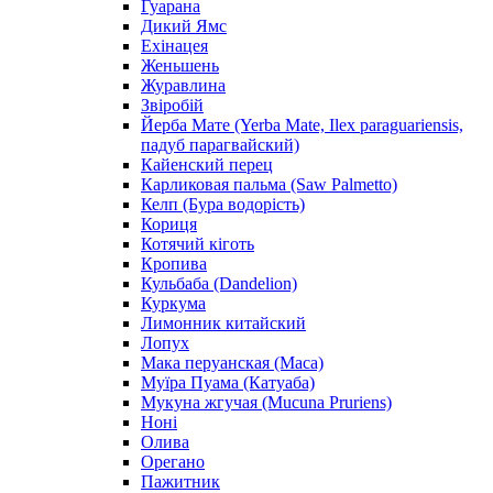
Гуарана
Дикий Ямс
Ехінацея
Женьшень
Журавлина
Звіробій
Йерба Мате (Yerba Mate, Ilex paraguariensis,
падуб парагвайский)
Кайенский перец
Карликовая пальма (Saw Palmetto)
Келп (Бура водорість)
Кориця
Котячий кіготь
Кропива
Кульбаба (Dandelion)
Куркума
Лимонник китайский
Лопух
Мака перуанская (Maca)
Муїра Пуама (Катуаба)
Мукуна жгучая (Mucuna Pruriens)
Ноні
Олива
Орегано
Пажитник