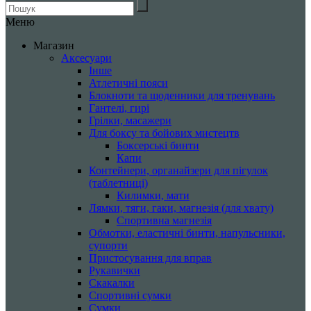
Меню
Магазин
Аксесуари
Інше
Атлетичні пояси
Блокноти та щоденники для тренувань
Гантелі, гирі
Грілки, масажери
Для боксу та бойових мистецтв
Боксерські бинти
Капи
Контейнери, органайзери для пігулок
(таблетниці)
Килимки, мати
Лямки, тяги, гаки, магнезія (для хвату)
Спортивна магнезія
Обмотки, еластичні бинти, напульсники,
супорти
Пристосування для вправ
Рукавички
Скакалки
Спортивні сумки
Сумки