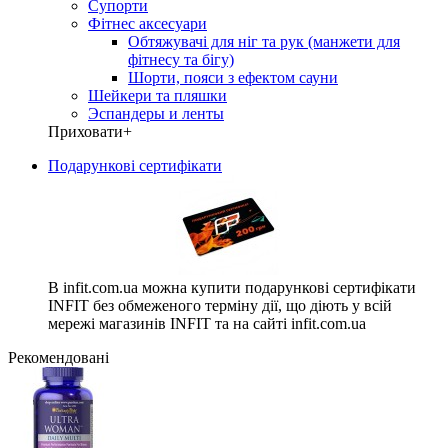
Супорти
Фітнес аксесуари
Обтяжувачі для ніг та рук (манжети для
фітнесу та бігу)
Шорти, пояси з ефектом сауни
Шейкери та пляшки
Эспандеры и ленты
Приховати
+
Подарункові сертифікати
В infit.com.ua можна купити подарункові сертифікати
INFIT без обмеженого терміну дії, що діють у всій
мережі магазинів INFIT та на сайті infit.com.ua
Рекомендовані