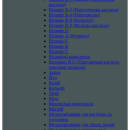
кислота)
Вітамін B-5 (Пантотенова кислота)
Вітамін B-6 (Піридоксин)
Вітамін B-8 (Інозитол)
Вітамін B-9 (Фолієва кислота)
Вітамін D
Вітамін А (Ретинол)
Вітамін Е
Вітамін К
Вітамін С
Вітамінні комплекси
Витамин B15 (Пангамовая кислота,
пангамат кальция)
Залізо
Йод
Калій
Кальцій
Літій
Мідь
Мінеральні комплекси
Магній
Мультивітаміни для вагітних та
годуючих
Мультивітаміни для літніх людей
Мультивітаміни універсальні