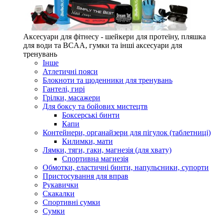
Аксесуари для фітнесу - шейкери для протеїну, пляшка
для води та BCAA, гумки та інші аксесуари для
тренувань
Інше
Атлетичні пояси
Блокноти та щоденники для тренувань
Гантелі, гирі
Грілки, масажери
Для боксу та бойових мистецтв
Боксерські бинти
Капи
Контейнери, органайзери для пігулок (таблетниці)
Килимки, мати
Лямки, тяги, гаки, магнезія (для хвату)
Спортивна магнезія
Обмотки, еластичні бинти, напульсники, супорти
Пристосування для вправ
Рукавички
Скакалки
Спортивні сумки
Сумки