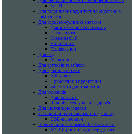
Для нервової системи і зменшення стресу
5-HTP
Для підвищення імунітету та боротьби з
інфекціями
Для серцево-судинної системи
Для зниження холестерину
Електроліти
Коензим Q10
Наттокіназа
Полікосанол
Для сну
Мелатонін
Для суглобів та зв'язок
Для травної системи
Клітковина
Пробіотики і пребіотики
Ферменти для травлення
Для чоловіків
Для простати
Чоловіче сексуальне здоров'я
Для щитовидної залози
Заспокійливі препарати (натуральні)
CBD-канабідіол
Корисні жири та омега 3-6-9 кислоти
MCT (Тригліцериди середнього