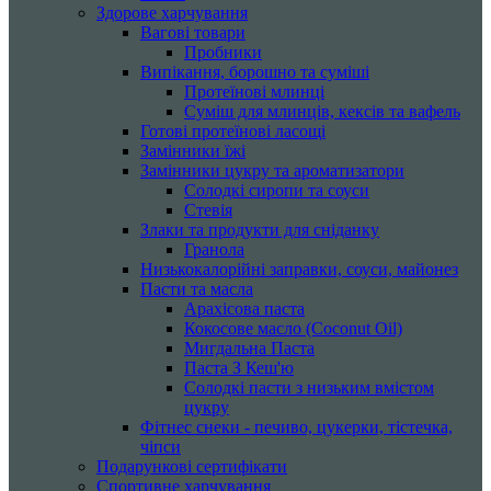
Здорове харчування
Вагові товари
Пробники
Випікання, борошно та суміші
Протеїнові млинці
Суміш для млинців, кексів та вафель
Готові протеїнові ласощі
Замінники їжі
Замінники цукру та ароматизатори
Солодкі сиропи та соуси
Стевія
Злаки та продукти для сніданку
Гранола
Низькокалорійні заправки, соуси, майонез
Пасти та масла
Арахісова паста
Кокосове масло (Coconut Oil)
Мигдальна Паста
Паста З Кеш'ю
Солодкі пасти з низьким вмістом
цукру
Фітнес снеки - печиво, цукерки, тістечка,
чіпси
Подарункові сертифікати
Спортивне харчування