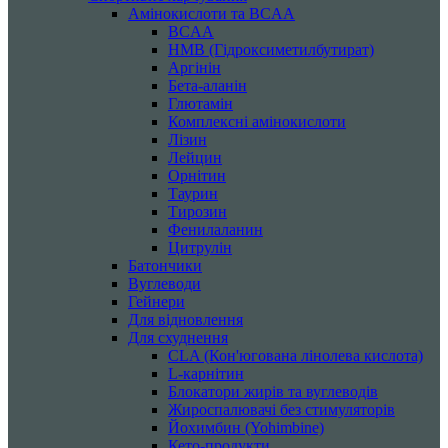
Амінокислоти та BCAA
BCAA
HMB (Гідроксиметилбутират)
Аргінін
Бета-аланін
Глютамін
Комплексні амінокислоти
Лізин
Лейцин
Орнітин
Таурин
Тирозин
Фенилаланин
Цитрулін
Батончики
Вуглеводи
Гейнери
Для відновлення
Для схуднення
CLA (Кон'югована лінолева кислота)
L-карнітин
Блокатори жирів та вуглеводів
Жироспалювачі без стимуляторів
Йохимбин (Yohimbine)
Кето-продукти