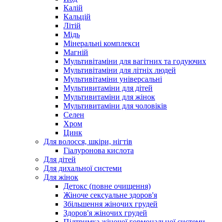
Калій
Кальцій
Літій
Мідь
Мінеральні комплекси
Магній
Мультивітаміни для вагітних та годуючих
Мультивітаміни для літніх людей
Мультивітаміни універсальні
Мультивитаміни для дітей
Мультивитаміни для жінок
Мультивитаміни для чоловіків
Селен
Хром
Цинк
Для волосся, шкіри, нігтів
Гіалуронова кислота
Для дітей
Для дихальної системи
Для жінок
Детокс (повне очищення)
Жіноче сексуальне здоров'я
Збільшення жіночих грудей
Здоров'я жіночих грудей
Підтримка жіночої гормональної системи