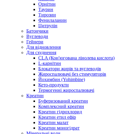
Орнітин
Таурин
Тирозин
Фенилаланин
Цитрулін
Батончики
Вуглеводи
Гейнери
Для відновлення
Для схуднення
CLA (Кон'югована лінолева кислота)
L-карнітин
Блокатори жирів та вуглеводів
Жироспалювачі без стимуляторів
Йохимбин (Yohimbine)
Кето-продукти
Термогенні жироспалювачі
Креатин
Буферизований креатин
Комплексний креатин
Креатин гідрохлорид
Креатин етил ефір
Креатин малат
Креатин моногідрат
Мінеральні води