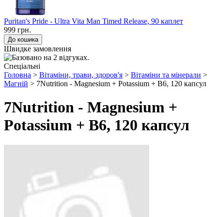
Puritan's Pride - Ultra Vita Man Timed Release, 90 каплет
999 грн.
Швидке замовлення
Спеціальні
Головна
>
Вітаміни, трави, здоров'я
>
Вітаміни та мінерали
>
Магній
> 7Nutrition - Magnesium + Potassium + B6, 120 капсул
7Nutrition - Magnesium +
Potassium + B6, 120 капсул