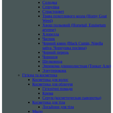
Солодка
Спіруліна
Страстоцвет
Трава похотливого козла (Horny Goat
Weed)
Хвощ польовий (Horsetail, Equisetum
arvense)
Хлорелла
Часник
Чорний кмин (Black Cumin, Nigella
sativa, Чорнушка посівна)
Чорний перець
Чорниця
Шелковица
Эврикома длиннолистная (Тонкат Али)
Элеутерококк
Гігієна та косметика
Косметика для волос
Косметика для обличчя
Гігієнічні помади
Крема
Серум (косметическая сыворотка)
Косметика для тіла
Лосьйони для тіла
Мыло