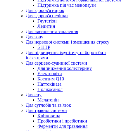
Підтримка під час менопаузи
Для здоров'я нирок
Для здоров'я печінки
Глутатіон
Лецитин
Для зменшення запалення
Для зору
Для нервової системи і зменшення стресу
5-HTP
Для підвищення імунітету та боротьби з
інфекціями
Для серцево-судинної системи
Для зниження холестерину
Електроліти
Коензим Q10
Наттокіназа
Полікосанол
Для сну
Мелатонін
Для суглобів та зв'язок
Для травної системи
Клітковина
Пробіотики і пребіотики
Ферменти для травлення