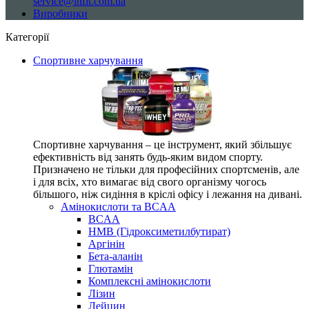
service@infit.com.ua
Виробники
Категорії
Спортивне харчування
Спортивне харчування – це інструмент, який збільшує
ефективність від занять будь-яким видом спорту.
Призначено не тільки для професійних спортсменів, але
і для всіх, хто вимагає від свого організму чогось
більшого, ніж сидіння в кріслі офісу і лежання на дивані.
Амінокислоти та BCAA
BCAA
HMB (Гідроксиметилбутират)
Аргінін
Бета-аланін
Глютамін
Комплексні амінокислоти
Лізин
Лейцин