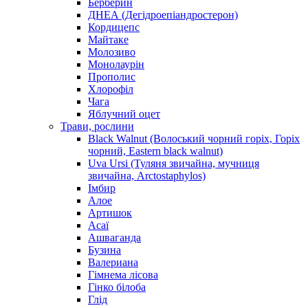
Берберин
ДНЕА (Дегідроепіандростерон)
Кордицепс
Майтаке
Молозиво
Монолаурін
Прополис
Хлорофіл
Чага
Яблучний оцет
Трави, рослини
Black Walnut (Волоський чорний горіх, Горіх
чорний, Eastern black walnut)
Uva Ursi (Туляня звичайна, мучниця
звичайна, Arctostaphylos)
Імбир
Алое
Артишок
Асаї
Ашваганда
Бузина
Валериана
Гімнема лісова
Гінко білоба
Глід