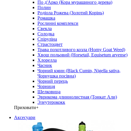
По д'Арко (Кора мурашиного дерева)
Полин
Родіола Рожева (Золотий Корінь)
Ромашка
Рослинні комплекси
Свекла
Солодка
Спіруліна
Страстоцвет
Трава похотливого козла (Horny Goat Weed)
Хвощ польовий (Horsetail, Equisetum arvense)
Хлорелла
Часник
Чорний кмин (Black Cumin, Nigella sativa,
Чорнушка посівна)
Чорний перець
Чорниця
Шелковица
Эврикома длиннолистная (Тонкат Али)
Элеутерококк
Приховати
+
Аксесуари