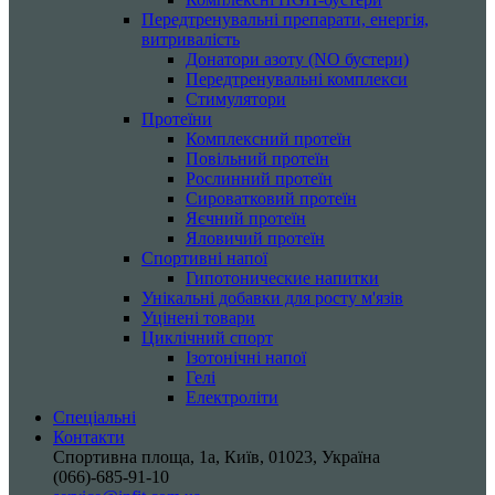
Передтренувальні препарати, енергія,
витривалість
Донатори азоту (NO бустери)
Передтренувальні комплекси
Стимулятори
Протеїни
Комплексний протеїн
Повільний протеїн
Рослинний протеїн
Сироватковий протеїн
Яєчний протеїн
Яловичий протеїн
Спортивні напої
Гипотонические напитки
Унікальні добавки для росту м'язів
Уцінені товари
Циклічний спорт
Ізотонічні напої
Гелі
Електроліти
Спеціальні
Контакти
Спортивна площа, 1a, Київ, 01023, Україна
(066)-685-91-10