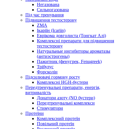
Негазована
Сильногазована
Під час тренування
Підвищення тестостерону
ZMA
Ікаріїн (Icariin)
Еврікома довголиста (Тонгкат Алі)
Комплексні препарати для підвищення
тестостерону
Натуральные ингибиторы ароматазы
(антиэстрогены)
Пажитник (фенугрек, Fenugreek)
Трібулус
Форсколін
Підсилювачі гормону росту
Комплексні HGH-бустери
Передтренувальні препарати, енергія,
витривалість
Донатори азоту (NO бустери)
Передтренувальні комплекси
Стимулятори
Протеїни
Комплексний протеїн
Повільний протеїн
Рослинний протеїн