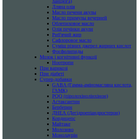
ланцюга)
Лляна олія
Масло печени акулы
Масло примулы вечерней
Облепиховое масло
Олія печінки акули
Риб'ячий жир
Сафлоровое масло
Суміш різних джерел жирних кислот
Фосфолипиды
Мозок і когнітивні функції
Ноотропи
При варикозі
При діабеті
Супер-добавки
GABA (Гамма-аміномасляна кислота,
ГАМК)
PQQ (піролохінолінхінон)
Астаксантин
Берберин
ДНЕА (Дегідроепіандростерон)
Кордицепс
Майтаке
Молозиво
Монолаурін