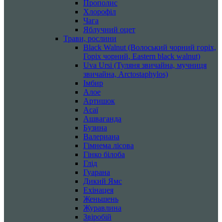
Прополис
Хлорофіл
Чага
Яблучний оцет
Трави, рослини
Black Walnut (Волоський чорний горіх,
Горіх чорний, Eastern black walnut)
Uva Ursi (Туляня звичайна, мучниця
звичайна, Arctostaphylos)
Імбир
Алое
Артишок
Асаї
Ашваганда
Бузина
Валериана
Гімнема лісова
Гінко білоба
Глід
Гуарана
Дикий Ямс
Ехінацея
Женьшень
Журавлина
Звіробій