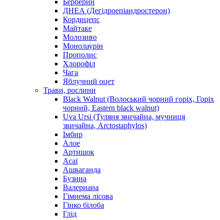
Берберин
ДНЕА (Дегідроепіандростерон)
Кордицепс
Майтаке
Молозиво
Монолаурін
Прополис
Хлорофіл
Чага
Яблучний оцет
Трави, рослини
Black Walnut (Волоський чорний горіх, Горіх
чорний, Eastern black walnut)
Uva Ursi (Туляня звичайна, мучниця
звичайна, Arctostaphylos)
Імбир
Алое
Артишок
Асаї
Ашваганда
Бузина
Валериана
Гімнема лісова
Гінко білоба
Глід