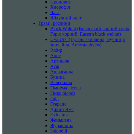
Прополис
Хлорофіл
Чага
Яблучний оцет
Трави, рослини
Black Walnut (Волоський чорний горіх,
Горіх чорний, Eastern black walnut)
Uva Ursi (Туляня звичайна, мучниця
звичайна, Arctostaphylos)
Імбир
Алое
Артишок
Асаї
Ашваганда
Бузина
Валериана
Гімнема лісова
Гінко білоба
Глід
Гуарана
Дикий Ямс
Ехінацея
Женьшень
Журавлина
Звіробій