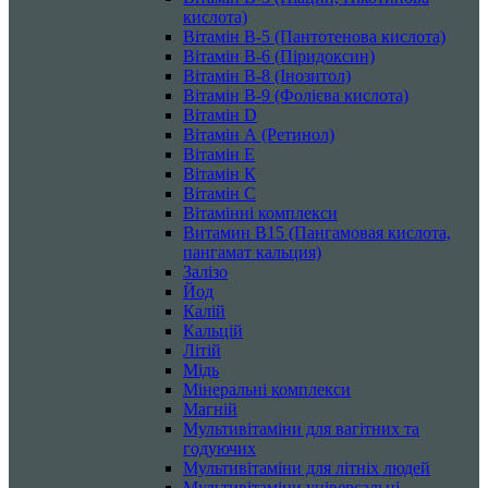
кислота)
Вітамін B-5 (Пантотенова кислота)
Вітамін B-6 (Піридоксин)
Вітамін B-8 (Інозитол)
Вітамін B-9 (Фолієва кислота)
Вітамін D
Вітамін А (Ретинол)
Вітамін Е
Вітамін К
Вітамін С
Вітамінні комплекси
Витамин B15 (Пангамовая кислота,
пангамат кальция)
Залізо
Йод
Калій
Кальцій
Літій
Мідь
Мінеральні комплекси
Магній
Мультивітаміни для вагітних та
годуючих
Мультивітаміни для літніх людей
Мультивітаміни універсальні