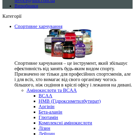
service@infit.com.ua
Виробники
Категорії
Спортивне харчування
Спортивне харчування – це інструмент, який збільшує
ефективність від занять будь-яким видом спорту.
Призначено не тільки для професійних спортсменів, але
і для всіх, хто вимагає від свого організму чогось
більшого, ніж сидіння в кріслі офісу і лежання на дивані.
Амінокислоти та BCAA
BCAA
HMB (Гідроксиметилбутират)
Аргінін
Бета-аланін
Глютамін
Комплексні амінокислоти
Лізин
Лейцин