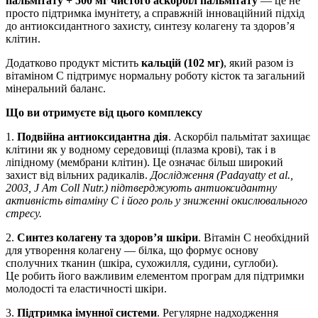
пальмітату + 500 мг чистого аскорбіл пальмітату
— це не
просто підтримка імунітету, а справжній інноваційний підхід
до антиоксидантного захисту, синтезу колагену та здоров’я
клітин.
Додатково продукт містить
кальцій (102 мг)
, який разом із
вітаміном С підтримує нормальну роботу кісток та загальний
мінеральний баланс.
Що ви отримуєте від цього комплексу
1.
Подвійна антиоксидантна дія
. Аскорбіл пальмітат захищає
клітини як у водному середовищі (плазма крові), так і в
ліпідному (мембрани клітин). Це означає більш широкий
захист від вільних радикалів.
Дослідження (Padayatty et al.,
2003, J Am Coll Nutr.) підтверджують антиоксидантну
активність вітаміну С і його роль у зниженні окислювального
стресу.
2.
Синтез колагену та здоров’я шкіри
. Вітамін C необхідний
для утворення колагену — білка, що формує основу
сполучних тканин (шкіра, сухожилля, судини, суглоби).
Це робить його важливим елементом програм для підтримки
молодості та еластичності шкіри.
3.
Підтримка імунної системи
. Регулярне надходження