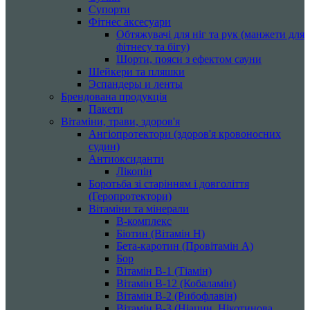
Супорти
Фітнес аксесуари
Обтяжувачі для ніг та рук (манжети для
фітнесу та бігу)
Шорти, пояси з ефектом сауни
Шейкери та пляшки
Эспандеры и ленты
Брендована продукція
Пакети
Вітаміни, трави, здоров'я
Ангіопротектори (здоров'я кровоносних
судин)
Антиоксиданти
Лікопін
Боротьба зі старінням і довголіття
(Геропротектори)
Вітаміни та мінерали
B-комплекс
Біотин (Вітамін H)
Бета-каротин (Провітамін А)
Бор
Вітамін B-1 (Тіамін)
Вітамін B-12 (Кобаламін)
Вітамін B-2 (Рибофлавін)
Вітамін B-3 (Ніацин, Нікотинова