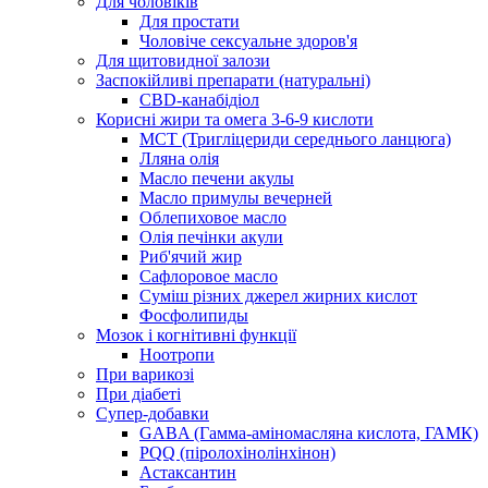
Для чоловіків
Для простати
Чоловіче сексуальне здоров'я
Для щитовидної залози
Заспокійливі препарати (натуральні)
CBD-канабідіол
Корисні жири та омега 3-6-9 кислоти
MCT (Тригліцериди середнього ланцюга)
Лляна олія
Масло печени акулы
Масло примулы вечерней
Облепиховое масло
Олія печінки акули
Риб'ячий жир
Сафлоровое масло
Суміш різних джерел жирних кислот
Фосфолипиды
Мозок і когнітивні функції
Ноотропи
При варикозі
При діабеті
Супер-добавки
GABA (Гамма-аміномасляна кислота, ГАМК)
PQQ (піролохінолінхінон)
Астаксантин