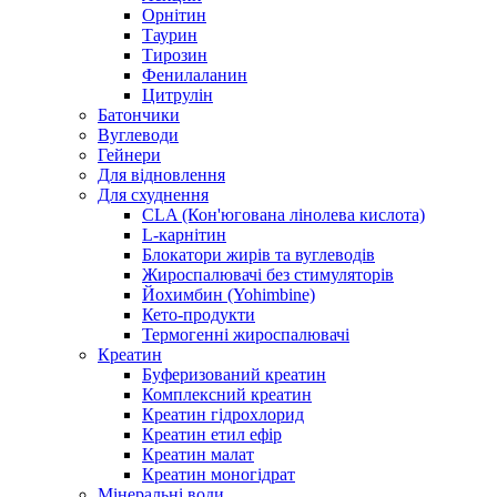
Орнітин
Таурин
Тирозин
Фенилаланин
Цитрулін
Батончики
Вуглеводи
Гейнери
Для відновлення
Для схуднення
CLA (Кон'югована лінолева кислота)
L-карнітин
Блокатори жирів та вуглеводів
Жироспалювачі без стимуляторів
Йохимбин (Yohimbine)
Кето-продукти
Термогенні жироспалювачі
Креатин
Буферизований креатин
Комплексний креатин
Креатин гідрохлорид
Креатин етил ефір
Креатин малат
Креатин моногідрат
Мінеральні води