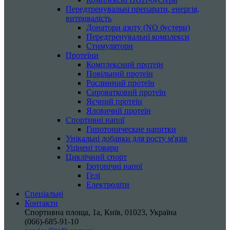
Передтренувальні препарати, енергія,
витривалість
Донатори азоту (NO бустери)
Передтренувальні комплекси
Стимулятори
Протеїни
Комплексний протеїн
Повільний протеїн
Рослинний протеїн
Сироватковий протеїн
Яєчний протеїн
Яловичий протеїн
Спортивні напої
Гипотонические напитки
Унікальні добавки для росту м'язів
Уцінені товари
Циклічний спорт
Ізотонічні напої
Гелі
Електроліти
Спеціальні
Контакти
Спортивна площа, 1a, Київ, 01023, Україна
(066)-685-91-10