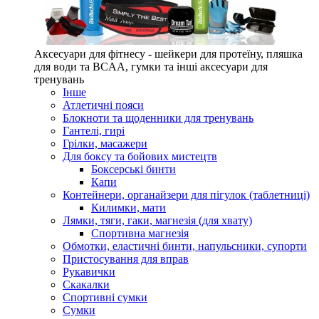
Аксесуари для фітнесу - шейкери для протеїну, пляшка
для води та BCAA, гумки та інші аксесуари для
тренувань
Інше
Атлетичні пояси
Блокноти та щоденники для тренувань
Гантелі, гирі
Грілки, масажери
Для боксу та бойових мистецтв
Боксерські бинти
Капи
Контейнери, органайзери для пігулок (таблетниці)
Килимки, мати
Лямки, тяги, гаки, магнезія (для хвату)
Спортивна магнезія
Обмотки, еластичні бинти, напульсники, супорти
Пристосування для вправ
Рукавички
Скакалки
Спортивні сумки
Сумки