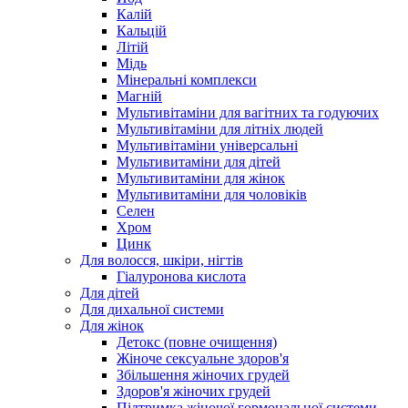
Калій
Кальцій
Літій
Мідь
Мінеральні комплекси
Магній
Мультивітаміни для вагітних та годуючих
Мультивітаміни для літніх людей
Мультивітаміни універсальні
Мультивитаміни для дітей
Мультивитаміни для жінок
Мультивитаміни для чоловіків
Селен
Хром
Цинк
Для волосся, шкіри, нігтів
Гіалуронова кислота
Для дітей
Для дихальної системи
Для жінок
Детокс (повне очищення)
Жіноче сексуальне здоров'я
Збільшення жіночих грудей
Здоров'я жіночих грудей
Підтримка жіночої гормональної системи