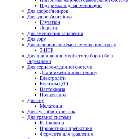
Підтримка під час менопаузи
Для здоров'я нирок
Для здоров'я печінки
Глутатіон
Лецитин
Для зменшення запалення
Для зору
Для нервової системи і зменшення стресу
5-HTP
Для підвищення імунітету та боротьби з
інфекціями
Для серцево-судинної системи
Для зниження холестерину
Електроліти
Коензим Q10
Наттокіназа
Полікосанол
Для сну
Мелатонін
Для суглобів та зв'язок
Для травної системи
Клітковина
Пробіотики і пребіотики
Ферменти для травлення