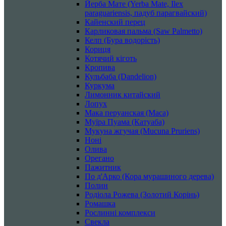
Йерба Мате (Yerba Mate, Ilex
paraguariensis, падуб парагвайский)
Кайенский перец
Карликовая пальма (Saw Palmetto)
Келп (Бура водорість)
Кориця
Котячий кіготь
Кропива
Кульбаба (Dandelion)
Куркума
Лимонник китайский
Лопух
Мака перуанская (Maca)
Муїра Пуама (Катуаба)
Мукуна жгучая (Mucuna Pruriens)
Ноні
Олива
Орегано
Пажитник
По д'Арко (Кора мурашиного дерева)
Полин
Родіола Рожева (Золотий Корінь)
Ромашка
Рослинні комплекси
Свекла