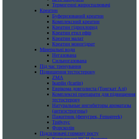
Термогенні жироспалювачі
Креатин
Буферизований креатин
Комплексний креатин
Креатин гідрохлорид
Креатин етил ефір
Креатин малат
Креатин моногідрат
Мінеральні води
Негазована
Сильногазована
Під час тренування
Підвищення тестостерону
ZMA
Ікаріїн (Icariin)
Еврікома довголиста (Тонгкат Алі)
Комплексні препарати для підвищення
тестостерону
Натуральные ингибиторы ароматазы
(антиэстрогены)
Пажитник (фенугрек, Fenugreek)
Трібулус
Форсколін
Підсилювачі гормону росту
Комплексні HGH-бустери