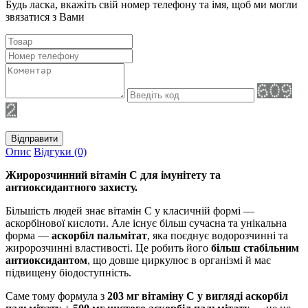
Будь ласка, вкажіть свій номер телефону та iмя, щоб ми могли
звязатися з Вами
Відправити
Опис
Відгуки (0)
Жиророзчинний вітамін С для імунітету та
антиоксидантного захисту.
Більшість людей знає вітамін C у класичній формі —
аскорбінової кислоти. Але існує більш сучасна та унікальна
форма —
аскорбіл пальмітат
, яка поєднує водорозчинні та
жиророзчинні властивості. Це робить його
більш стабільним
антиоксидантом
, що довше циркулює в організмі й має
підвищену біодоступність.
Саме тому формула з
203 мг вітаміну C у вигляді аскорбіл