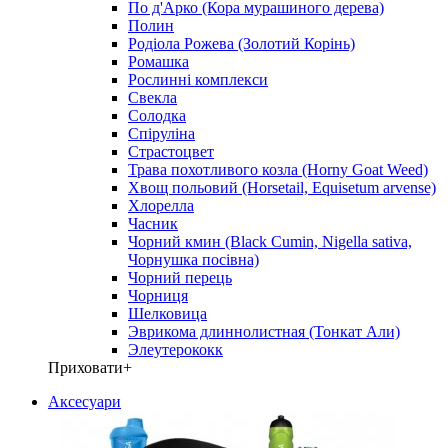
По д'Арко (Кора мурашиного дерева)
Полин
Родіола Рожева (Золотий Корінь)
Ромашка
Рослинні комплекси
Свекла
Солодка
Спіруліна
Страстоцвет
Трава похотливого козла (Horny Goat Weed)
Хвощ польовий (Horsetail, Equisetum arvense)
Хлорелла
Часник
Чорний кмин (Black Cumin, Nigella sativa,
Чорнушка посівна)
Чорний перець
Чорниця
Шелковица
Эврикома длиннолистная (Тонкат Али)
Элеутерококк
Приховати
+
Аксесуари