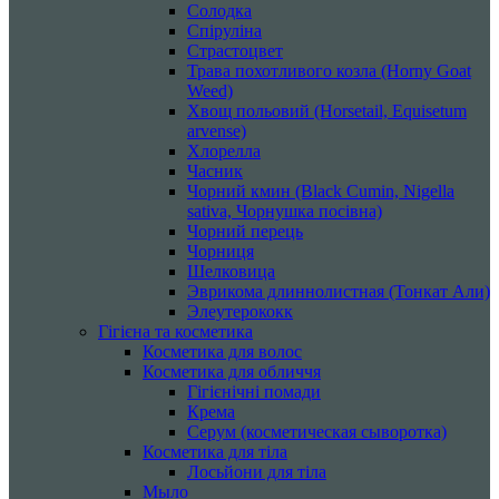
Солодка
Спіруліна
Страстоцвет
Трава похотливого козла (Horny Goat
Weed)
Хвощ польовий (Horsetail, Equisetum
arvense)
Хлорелла
Часник
Чорний кмин (Black Cumin, Nigella
sativa, Чорнушка посівна)
Чорний перець
Чорниця
Шелковица
Эврикома длиннолистная (Тонкат Али)
Элеутерококк
Гігієна та косметика
Косметика для волос
Косметика для обличчя
Гігієнічні помади
Крема
Серум (косметическая сыворотка)
Косметика для тіла
Лосьйони для тіла
Мыло