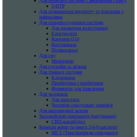
Для нервової системи і зменшення стресу
5-HTP
Для підвищення імунітету та боротьби з
інфекціями
Для серцево-судинної системи
Для зниження холестерину
Електроліти
Коензим Q10
Наттокіназа
Полікосанол
Для сну
Мелатонін
Для суглобів та зв'язок
Для травної системи
Клітковина
Пробіотики і пребіотики
Ферменти для травлення
Для чоловіків
Для простати
Чоловіче сексуальне здоров'я
Для щитовидної залози
Заспокійливі препарати (натуральні)
CBD-канабідіол
Корисні жири та омега 3-6-9 кислоти
MCT (Тригліцериди середнього