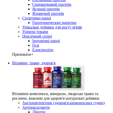
Сироватковий протеїн
Яєчний протеїн
Яловичий протеїн
Спортивні напої
Гипотонические напитки
Унікальні добавки для росту м'язів
Уцінені товари
Циклічний спорт
Ізотонічні напої
Гелі
Електроліти
Приховати
+
Вітаміни, трави, здоров'я
Вітамінні комплекси, мінерали, лікарські трави та
рослини, важливі для здоров'я натуральні добавки
Ангіопротектори (здоров'я кровоносних судин)
Антиоксиданти
Лікопін