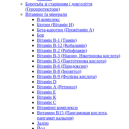
Боротьба зі старінням і довголіття
(Геропротектори)
Вітаміни та мінерали
B-комплекс
Біотин (Вітамін H)
Бета-каротин (Провітамін А)
Бор
Вітамін B-1 (Тіамін)
Вітамін B-12 (Кобаламін)
Вітамін B-2 (Рибофлавін)
Вітамін B-3 (Ніацин, Нікотинова кислота)
Вітамін B-5 (Пантотенова кислота)
Вітамін B-6 (Піридоксин)
Вітамін B-8 (Інозитол)
Вітамін B-9 (Фолієва кислота)
Вітамін D
Вітамін А (Ретинол)
Вітамін Е
Вітамін К
Вітамін С
Вітамінні комплекси
Витамин B15 (Пангамовая кислота,
пангамат кальция)
Залізо
Йод