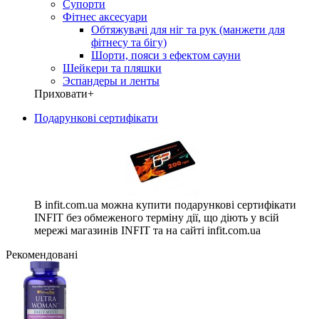
Супорти
Фітнес аксесуари
Обтяжувачі для ніг та рук (манжети для
фітнесу та бігу)
Шорти, пояси з ефектом сауни
Шейкери та пляшки
Эспандеры и ленты
Приховати
+
Подарункові сертифікати
В infit.com.ua можна купити подарункові сертифікати
INFIT без обмеженого терміну дії, що діють у всій
мережі магазинів INFIT та на сайті infit.com.ua
Рекомендовані