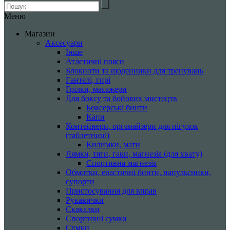
Меню
Магазин
Аксесуари
Інше
Атлетичні пояси
Блокноти та щоденники для тренувань
Гантелі, гирі
Грілки, масажери
Для боксу та бойових мистецтв
Боксерські бинти
Капи
Контейнери, органайзери для пігулок
(таблетниці)
Килимки, мати
Лямки, тяги, гаки, магнезія (для хвату)
Спортивна магнезія
Обмотки, еластичні бинти, напульсники,
супорти
Пристосування для вправ
Рукавички
Скакалки
Спортивні сумки
Сумки