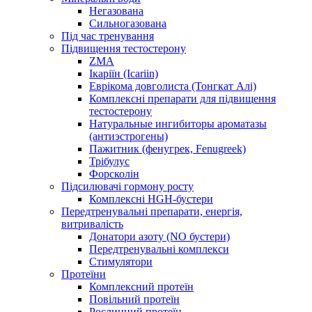
Негазована
Сильногазована
Під час тренування
Підвищення тестостерону
ZMA
Ікаріїн (Icariin)
Еврікома довголиста (Тонгкат Алі)
Комплексні препарати для підвищення
тестостерону
Натуральные ингибиторы ароматазы
(антиэстрогены)
Пажитник (фенугрек, Fenugreek)
Трібулус
Форсколін
Підсилювачі гормону росту
Комплексні HGH-бустери
Передтренувальні препарати, енергія,
витривалість
Донатори азоту (NO бустери)
Передтренувальні комплекси
Стимулятори
Протеїни
Комплексний протеїн
Повільний протеїн
Рослинний протеїн