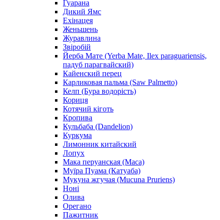
Гуарана
Дикий Ямс
Ехінацея
Женьшень
Журавлина
Звіробій
Йерба Мате (Yerba Mate, Ilex paraguariensis,
падуб парагвайский)
Кайенский перец
Карликовая пальма (Saw Palmetto)
Келп (Бура водорість)
Кориця
Котячий кіготь
Кропива
Кульбаба (Dandelion)
Куркума
Лимонник китайский
Лопух
Мака перуанская (Maca)
Муїра Пуама (Катуаба)
Мукуна жгучая (Mucuna Pruriens)
Ноні
Олива
Орегано
Пажитник