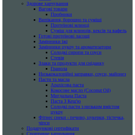
Здорове харчування
Вагові товари
Пробники
Випікання, борошно та суміші
Протеїнові млинці
Суміш для млинців, кексів та вафель
Готові протеїнові ласощі
Замінники їжі
Замінники цукру та ароматизатори
Солодкі сиропи та соуси
Стевія
Злаки та продукти для сніданку
Гранола
Низькокалорійні заправки, соуси, майонез
Пасти та масла
Арахісова паста
Кокосове масло (Coconut Oil)
Мигдальна Паста
Паста З Кеш'ю
Солодкі пасти з низьким вмістом
цукру
Фітнес снеки - печиво, цукерки, тістечка,
чіпси
Подарункові сертифікати
Спортивне харчування