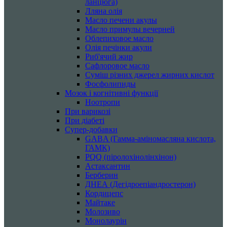
ланцюга)
Лляна олія
Масло печени акулы
Масло примулы вечерней
Облепиховое масло
Олія печінки акули
Риб'ячий жир
Сафлоровое масло
Суміш різних джерел жирних кислот
Фосфолипиды
Мозок і когнітивні функції
Ноотропи
При варикозі
При діабеті
Супер-добавки
GABA (Гамма-аміномасляна кислота,
ГАМК)
PQQ (піролохінолінхінон)
Астаксантин
Берберин
ДНЕА (Дегідроепіандростерон)
Кордицепс
Майтаке
Молозиво
Монолаурін