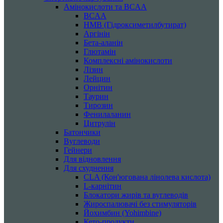
Амінокислоти та BCAA
BCAA
HMB (Гідроксиметилбутират)
Аргінін
Бета-аланін
Глютамін
Комплексні амінокислоти
Лізин
Лейцин
Орнітин
Таурин
Тирозин
Фенилаланин
Цитрулін
Батончики
Вуглеводи
Гейнери
Для відновлення
Для схуднення
CLA (Кон'югована лінолева кислота)
L-карнітин
Блокатори жирів та вуглеводів
Жироспалювачі без стимуляторів
Йохимбин (Yohimbine)
Кето-продукти