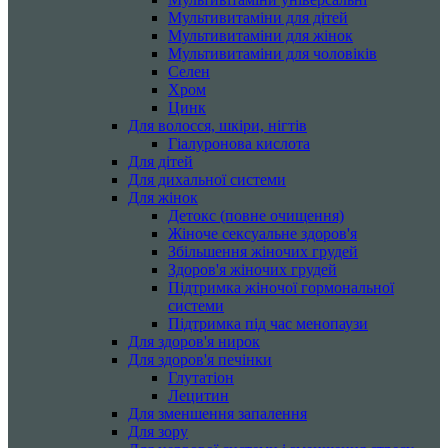
Мультивитаміни для дітей
Мультивитаміни для жінок
Мультивитаміни для чоловіків
Селен
Хром
Цинк
Для волосся, шкіри, нігтів
Гіалуронова кислота
Для дітей
Для дихальної системи
Для жінок
Детокс (повне очищення)
Жіноче сексуальне здоров'я
Збільшення жіночих грудей
Здоров'я жіночих грудей
Підтримка жіночої гормональної
системи
Підтримка під час менопаузи
Для здоров'я нирок
Для здоров'я печінки
Глутатіон
Лецитин
Для зменшення запалення
Для зору